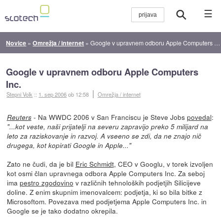
☰
Novice
»
Omrežja / internet
»
Google v upravnem odboru Apple Computers Inc.
Google v upravnem odboru Apple Computers
Inc.
Stepni Volk
::
1. sep 2006
ob 12:58
Omrežja / internet
- Na WWDC 2006 v San Franciscu je Steve Jobs
povedal
:
Reuters
"...kot veste, naši prijatelji na severu zapravijo preko 5 milijard na
leto za raziskovanje in razvoj. A vseeno se zdi, da ne znajo nič
drugega, kot kopirati Google in Apple..."
Zato ne čudi, da je bil
Eric Schmidt
, CEO v Googlu, v torek izvoljen
kot osmi član upravnega odbora Apple Computers Inc. Za seboj
ima
pestro zgodovino
v različnih tehnoloških podjetjih Silicijeve
doline. Z enim skupnim imenovalcem: podjetja, ki so bila bitke z
Microsoftom. Povezava med podjetjema Apple Computers Inc. in
Google se je tako dodatno okrepila.