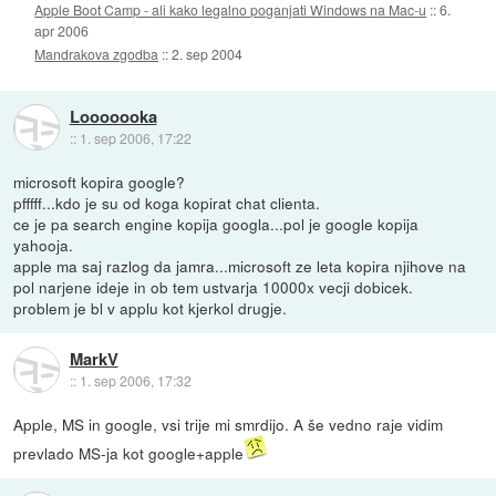
Apple Boot Camp - ali kako legalno poganjati Windows na Mac-u
::
6.
apr 2006
Mandrakova zgodba
::
2. sep 2004
Looooooka
::
1. sep 2006, 17:22
microsoft kopira google?
pfffff...kdo je su od koga kopirat chat clienta.
ce je pa search engine kopija googla...pol je google kopija
yahooja.
apple ma saj razlog da jamra...microsoft ze leta kopira njihove na
pol narjene ideje in ob tem ustvarja 10000x vecji dobicek.
problem je bl v applu kot kjerkol drugje.
MarkV
::
1. sep 2006, 17:32
Apple, MS in google, vsi trije mi smrdijo. A še vedno raje vidim
prevlado MS-ja kot google+apple