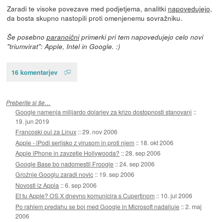
Zaradi te visoke povezave med podjetjema, analitki
napovedujejo
,
da bosta skupno nastopili proti omenjenemu sovražniku.
Še posebno
paranoični
primerki pri tem napovedujejo celo novi
"triumvirat": Apple, Intel in Google. :)
16 komentarjev
Preberite si še…
Google namenja milijardo dolarjev za krizo dostopnosti stanovanj
::
19. jun 2019
Francoski oui za Linux
::
29. nov 2006
Apple - iPodi serijsko z virusom in proti njem
::
18. okt 2006
Apple iPhone in zavzetje Hollywooda?
::
28. sep 2006
Google Base bo nadomestil Froogle
::
24. sep 2006
Grožnje Googlu zaradi novic
::
19. sep 2006
Novosti iz Appla
::
6. sep 2006
Et tu Apple? OS X dnevno komunicira s Cupertinom
::
10. jul 2006
Po rahlem predahu se boj med Google in Microsoft nadaljuje
::
2. maj
2006