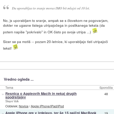
Da uporabljas to sranje moras IMO bit mlajsi od 10 let.
No, js uporabljam to sranje, ampak se s človekom ne pogovarjam,
dokler ne ugasne tistega utripajočega in poslikanega teksta (da
potem napiše "pokrivalo" in OK čisto po svoje utripa ...)
Sicer se pa motiš -- pozam 20-letnice, ki uporabljajo tisti utripajoči
tekst!
Vredno ogleda ...
Tema
Sporočila
»
Resnica o Appleovih Macih in nekaj drugih
48
spodrsljajev
Stepni Volk
Oddelek:
Novice
/
Apple iPhone/iPad/iPod
»
Apple iPhone gre v izdelavo, ter še 15 palčni MacBook
19