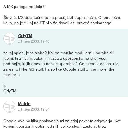
A MS pa tega ne dela?
Še več, MS dela točno to na precej bolj zoprn način. O tem, točno
kako, pa je tukaj na ST bilo že dovolj oz. preveč napisanega.
OrlyTM
::
1. sep 2006, 19:48
zakaj sploh, je to slabo? Kaj pa manjka modularni uporabniski
lupini, ki z "istimi cakami" razvaja uporabnika na skor vseh
podrocjih, ki jih dnevno najvec uporablja? Ce mene vprasas, nic
zares ... I like MS stuff, I also like Google stuff ... the more, the
merrier :)
lp
OrlyTM
Matrin
::
1. sep 2006, 19:54
Google-ova politika poslovanja mi za zdaj povsem odgovarja. Kot
končni uporabnik dobim od njih veliko stvari zastonj, brez