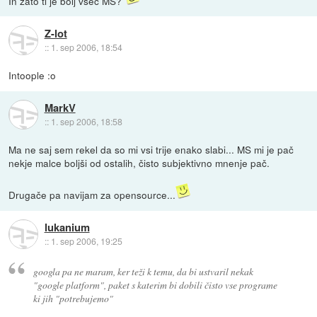
In zato ti je bolj všeč MS?
Z-lot
::
1. sep 2006, 18:54
Intoople :o
MarkV
::
1. sep 2006, 18:58
Ma ne saj sem rekel da so mi vsi trije enako slabi... MS mi je pač
nekje malce boljši od ostalih, čisto subjektivno mnenje pač.
Drugače pa navijam za opensource...
lukanium
::
1. sep 2006, 19:25
googla pa ne maram, ker teži k temu, da bi ustvaril nekak
"google platform", paket s katerim bi dobili čisto vse programe
ki jih "potrebujemo"