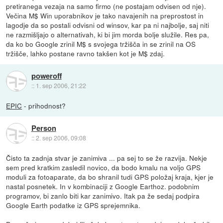
pretiranega vezaja na samo firmo (ne postajam odvisen od nje).
Večina M$ Win uporabnikov je tako navajenih na preprostost in
lagodje da so postali odvisni od winsov, kar pa ni najbolje, saj niti
ne razmišljajo o alternativah, ki bi jim morda bolje služile. Res pa,
da ko bo Google zrinil M$ s svojega tržišča in se zrinil na OS
tržišče, lahko postane ravno takšen kot je M$ zdaj.
poweroff
::
1. sep 2006, 21:22
EPIC
- prihodnost?
Person
::
2. sep 2006, 09:08
Čisto ta zadnja stvar je zanimiva ... pa sej to se že razvija. Nekje
sem pred kratkim zasledil novico, da bodo kmalu na voljo GPS
moduli za fotoaparate, da bo shranil tudi GPS položaj kraja, kjer je
nastal posnetek. In v kombinaciji z Google Earthoz. podobnim
programov, bi zanlo biti kar zanimivo. Itak pa že sedaj podpira
Google Earth podatke iz GPS sprejemnika.