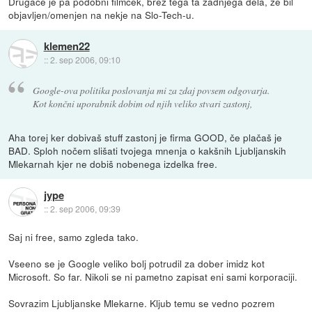
Drugače je pa podobni filmček, brez tega ta zadnjega dela, že bil
objavljen/omenjen na nekje na Slo-Tech-u.
klemen22
::
2. sep 2006, 09:10
Google-ova politika poslovanja mi za zdaj povsem odgovarja.
Kot končni uporabnik dobim od njih veliko stvari zastonj,
Aha torej ker dobivaš stuff zastonj je firma GOOD, če plačaš je
BAD. Sploh nočem slišati tvojega mnenja o kakšnih Ljubljanskih
Mlekarnah kjer ne dobiš nobenega izdelka free.
jype
::
2. sep 2006, 09:39
Saj ni free, samo zgleda tako.
Vseeno se je Google veliko bolj potrudil za dober imidz kot
Microsoft. So far. Nikoli se ni pametno zapisat eni sami korporaciji.
Sovrazim Ljubljanske Mlekarne. Kljub temu se vedno pozrem