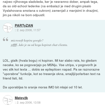
najvec njihovega sladoleda, ker je nesramno dober, ampak tega,
da so old-school ledenke (na embalazi je med drugim pisalo
Vyslahovana smotana s cukrom) zamenjali z manjsimi in drazjimi,
jim pa nikoli ne bom odpustil.
PARTyZAN
::
2. sep 2006, 11:57
microsoft kopira google?
pfffff...kdo je su od koga kopirat chat clienta.
LOL, gtalk (hvala bogu) ni kopiran. Mi kar slabo rata, ko gledam
necake, ko se pogovarjajo po MSNju. Vse utripa, v pogovorih je
vec slik kot texta ... dobis se epilepticen napad. Pa se raznorazne
"uporabne" funkcije, kot so tresenje okna, smajliji/pofarban text na
friend listi, itd.
Da uporabljas to sranje moras IMO bit mlajsi od 10 let.
Matevžk
::
2. sep 2006, 13:58