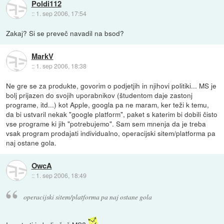
Poldi112
::
1. sep 2006, 17:54
Zakaj? Si se preveč navadil na bsod?
MarkV
::
1. sep 2006, 18:38
Ne gre se za produkte, govorim o podjetjih in njihovi politiki... MS je
bolj prijazen do svojih uporabnikov (študentom daje zastonj
programe, itd...) kot Apple, googla pa ne maram, ker teži k temu,
da bi ustvaril nekak "google platform", paket s katerim bi dobili čisto
vse programe ki jih "potrebujemo". Sam sem mnenja da je treba
vsak program prodajati individualno, operacijski sitem/platforma pa
naj ostane gola.
OwcA
::
1. sep 2006, 18:49
operacijski sitem/platforma pa naj ostane gola