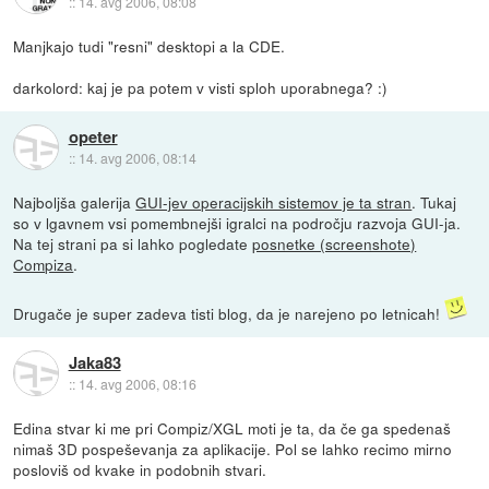
::
14. avg 2006, 08:08
Manjkajo tudi "resni" desktopi a la CDE.
darkolord: kaj je pa potem v visti sploh uporabnega? :)
opeter
::
14. avg 2006, 08:14
Najboljša galerija
GUI-jev operacijskih sistemov je ta stran
. Tukaj
so v lgavnem vsi pomembnejši igralci na področju razvoja GUI-ja.
Na tej strani pa si lahko pogledate
posnetke (screenshote)
Compiza
.
Drugače je super zadeva tisti blog, da je narejeno po letnicah!
Jaka83
::
14. avg 2006, 08:16
Edina stvar ki me pri Compiz/XGL moti je ta, da če ga spedenaš
nimaš 3D pospeševanja za aplikacije. Pol se lahko recimo mirno
posloviš od kvake in podobnih stvari.