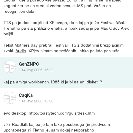
zagnat ker se na sredini vedno sesuje. MS pač. Važno da
recoginition dela.
TTS pa je dosti boljši od XPjevega, do zdaj ga je že Festival šišal.
Trenutno pa sta približno enaka, ampak sedaj je pa Mac OSov Alex
boljši.
Tekst
Mothers day
prebral
Festival TTS
z dodatnimi brezplačinimi
zvoki.
Audio
. XPjev nimam nameščenih, lahko pa kdo poskuša.
GenZNPC
::
14. avg 2006, 15:22
kaj pa amiga workbench 1985 ki je bi na eni disketi ?
CaqKa
::
14. avg 2006, 15:38
evo desktop:
http://toastytech.com/guis/desk.html
>>> Roadkill: kaj pa je tam tako posebnega (in predvsem
uporabnega )? Fletno je, sam dokaj neuporabno