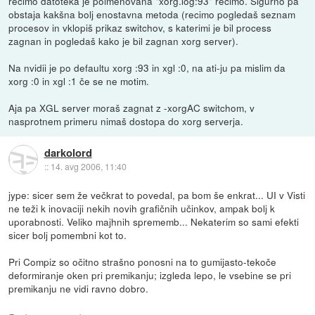
recimo datoteka je poimenovana "xorg.log:93" recimo. Sigurno pa
obstaja kakšna bolj enostavna metoda (recimo pogledaš seznam
procesov in vklopiš prikaz switchov, s katerimi je bil process
zagnan in pogledaš kako je bil zagnan xorg server).
Na nvidii je po defaultu xorg :93 in xgl :0, na ati-ju pa mislim da
xorg :0 in xgl :1 če se ne motim.
Aja pa XGL server moraš zagnat z -xorgAC switchom, v
nasprotnem primeru nimaš dostopa do xorg serverja.
darkolord
::
14. avg 2006, 11:40
jype: sicer sem že večkrat to povedal, pa bom še enkrat... UI v Visti
ne teži k inovaciji nekih novih grafičnih učinkov, ampak bolj k
uporabnosti. Veliko majhnih sprememb... Nekaterim so sami efekti
sicer bolj pomembni kot to.
Pri Compiz so očitno strašno ponosni na to gumijasto-tekoče
deformiranje oken pri premikanju; izgleda lepo, le vsebine se pri
premikanju ne vidi ravno dobro.