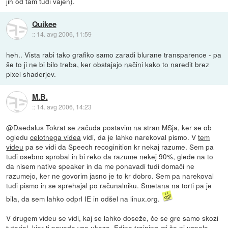
jih od tam tudi vajen).
Quikee
::
14. avg 2006, 11:59
heh.. Vista rabi tako grafiko samo zaradi blurane transparence - pa
še to ji ne bi bilo treba, ker obstajajo načini kako to naredit brez
pixel shaderjev.
M.B.
::
14. avg 2006, 14:23
@Daedalus Tokrat se začuda postavim na stran MSja, ker se ob
ogledu
celotnega videa
vidi, da je lahko narekoval pismo. V
tem
videu
pa se vidi da Speech recoginition kr nekaj razume. Sem pa
tudi osebno sprobal in bi reko da razume nekej 90%, glede na to
da nisem native speaker in da me ponavadi tudi domači ne
razumejo, ker ne govorim jasno je to kr dobro. Sem pa narekoval
tudi pismo in se sprehajal po računalniku. Smetana na torti pa je
bila, da sem lahko odprl IE in odšel na linux.org.
V drugem videu se vidi, kaj se lahko doseže, če se gre samo skozi
tutorial, kjer ti povedo vse ukaze. Edino training mi še ni uspelo