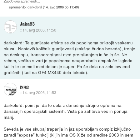
Zgodovina sprememb…
spremenilo:
darkolord
(
14. avg 2006 ob 11:40
)
Jaka83
::
14. avg 2006, 11:50
darkolord: Te gumijaste efekte se da popolnoma prikrojit vsakemu
okusu. Nastaviš količnik gumijavosti (kakšna čudna beseda), trenje
na desktopu, transparentnost med premikanjem in še in še. Ne
rečem, večiko stvari je popolnoma neuporabnih ampak če izgleda
kul in te ne moti med delom je super. Pa še dela na zelo low end
grafičnih (tudi na GF4 MX440 dela tekoče).
jype
::
14. avg 2006, 11:53
darkolord: point je, da to dela z današnjo strojno opremo na
današnjih operacijskih sistemih. Vista pa zahteva več in ponuja
manj.
Seveda je vse skupaj traparija in jaz uporabljam compiz izključno
zaradi "expose" funkcij (ki jih ima OS X že od sredine 2003 in sem