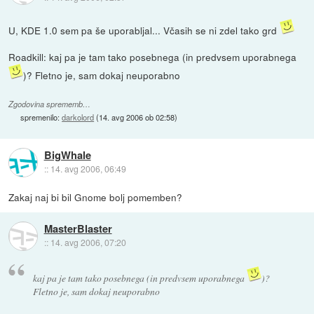
U, KDE 1.0 sem pa še uporabljal... Včasih se ni zdel tako grd
Roadkill: kaj pa je tam tako posebnega (in predvsem uporabnega
)? Fletno je, sam dokaj neuporabno
Zgodovina sprememb…
spremenilo:
darkolord
(
14. avg 2006 ob 02:58
)
BigWhale
::
14. avg 2006, 06:49
Zakaj naj bi bil Gnome bolj pomemben?
MasterBlaster
::
14. avg 2006, 07:20
kaj pa je tam tako posebnega (in predvsem uporabnega
)?
Fletno je, sam dokaj neuporabno