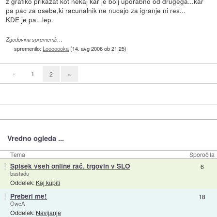
z grafiko prikazat kot nekaj kar je bolj uporabno od drugega...kar
pa pac za osebe,ki racunalnik ne nucajo za igranje ni res...
KDE je pa...lep.
Zgodovina sprememb…
spremenilo:
Looooooka
(
14. avg 2006 ob 21:25
)
«
1
2
»
Vredno ogleda ...
Tema
Sporočila
!
Spisek vseh online rač. trgovin v SLO
6
bastadu
Oddelek:
Kaj kupiti
!
Preberi me!
18
OwcA
Oddelek:
Navijanje