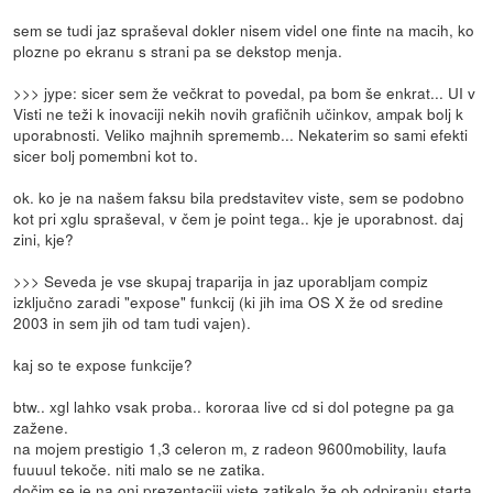
sem se tudi jaz spraševal dokler nisem videl one finte na macih, ko
plozne po ekranu s strani pa se dekstop menja.
>>> jype: sicer sem že večkrat to povedal, pa bom še enkrat... UI v
Visti ne teži k inovaciji nekih novih grafičnih učinkov, ampak bolj k
uporabnosti. Veliko majhnih sprememb... Nekaterim so sami efekti
sicer bolj pomembni kot to.
ok. ko je na našem faksu bila predstavitev viste, sem se podobno
kot pri xglu spraševal, v čem je point tega.. kje je uporabnost. daj
zini, kje?
>>> Seveda je vse skupaj traparija in jaz uporabljam compiz
izključno zaradi "expose" funkcij (ki jih ima OS X že od sredine
2003 in sem jih od tam tudi vajen).
kaj so te expose funkcije?
btw.. xgl lahko vsak proba.. kororaa live cd si dol potegne pa ga
zažene.
na mojem prestigio 1,3 celeron m, z radeon 9600mobility, laufa
fuuuul tekoče. niti malo se ne zatika.
dočim se je na oni prezentaciji viste zatikalo že ob odpiranju starta.