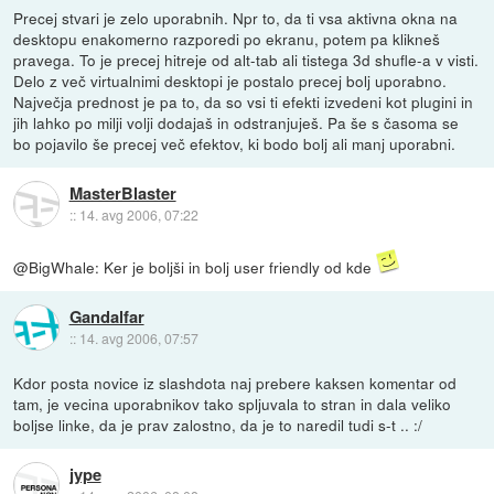
Precej stvari je zelo uporabnih. Npr to, da ti vsa aktivna okna na
desktopu enakomerno razporedi po ekranu, potem pa klikneš
pravega. To je precej hitreje od alt-tab ali tistega 3d shufle-a v visti.
Delo z več virtualnimi desktopi je postalo precej bolj uporabno.
Največja prednost je pa to, da so vsi ti efekti izvedeni kot plugini in
jih lahko po milji volji dodajaš in odstranjuješ. Pa še s časoma se
bo pojavilo še precej več efektov, ki bodo bolj ali manj uporabni.
MasterBlaster
::
14. avg 2006, 07:22
@BigWhale: Ker je boljši in bolj user friendly od kde
Gandalfar
::
14. avg 2006, 07:57
Kdor posta novice iz slashdota naj prebere kaksen komentar od
tam, je vecina uporabnikov tako spljuvala to stran in dala veliko
boljse linke, da je prav zalostno, da je to naredil tudi s-t .. :/
jype