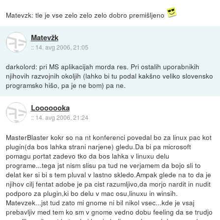
Matevzk: tle je vse zelo zelo zelo dobro premišljeno
Matevžk
::
14. avg 2006, 21:05
darkolord: pri MS aplikacijah morda res. Pri ostalih uporabnikih
njihovih razvojnih okoljih (lahko bi tu podal kakšno veliko slovensko
programsko hišo, pa je ne bom) pa ne.
Looooooka
::
14. avg 2006, 21:24
MasterBlaster kokr so na nt konferenci povedal bo za linux pac kot
plugin(da bos lahka strani narjene) gledu.Da bi pa microsoft
pomagu portat zadevo tko da bos lahka v linuxu delu
programe...tega jst nism slisu pa tud ne verjamem da bojo sli to
delat ker si bi s tem pluval v lastno skledo.Ampak glede na to da je
njihov cilj fentat adobe je pa cist razumljivo,da morjo nardit in nudit
podporo za plugin,ki bo delu v mac osu,linuxu in winsih.
Matevzek...jst tud zato mi gnome ni bil nikol vsec...kde je vsaj
prebavljiv med tem ko sm v gnome vedno dobu feeling da se trudjo