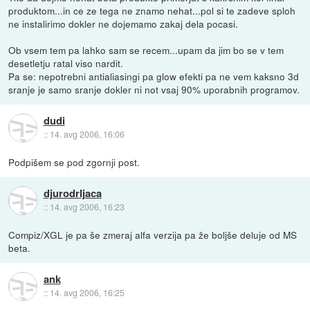
produktom...in ce ze tega ne znamo nehat...pol si te zadeve sploh
ne instalirimo dokler ne dojemamo zakaj dela pocasi.
Ob vsem tem pa lahko sam se recem...upam da jim bo se v tem
desetletju ratal viso nardit.
Pa se: nepotrebni antialiasingi pa glow efekti pa ne vem kaksno 3d
sranje je samo sranje dokler ni not vsaj 90% uporabnih programov.
dudi
::
14. avg 2006, 16:06
Podpišem se pod zgornji post.
djurodrljaca
::
14. avg 2006, 16:23
Compiz/XGL je pa še zmeraj alfa verzija pa že boljše deluje od MS
beta.
ank
::
14. avg 2006, 16:25