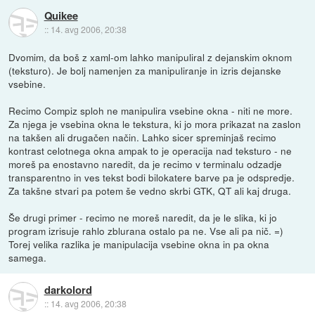
Quikee
::
14. avg 2006, 20:38
Dvomim, da boš z xaml-om lahko manipuliral z dejanskim oknom
(teksturo). Je bolj namenjen za manipuliranje in izris dejanske
vsebine.
Recimo Compiz sploh ne manipulira vsebine okna - niti ne more.
Za njega je vsebina okna le tekstura, ki jo mora prikazat na zaslon
na takšen ali drugačen način. Lahko sicer spreminjaš recimo
kontrast celotnega okna ampak to je operacija nad teksturo - ne
moreš pa enostavno naredit, da je recimo v terminalu odzadje
transparentno in ves tekst bodi bilokatere barve pa je odspredje.
Za takšne stvari pa potem še vedno skrbi GTK, QT ali kaj druga.
Še drugi primer - recimo ne moreš naredit, da je le slika, ki jo
program izrisuje rahlo zblurana ostalo pa ne. Vse ali pa nič. =)
Torej velika razlika je manipulacija vsebine okna in pa okna
samega.
darkolord
::
14. avg 2006, 20:38