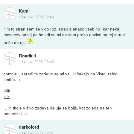
Kami
::
14. avg 2006, 02:43
Hm to stran sem že vido (oz. stran z enako vsebino) kar nekaj
mesecev nazaj pa še zdi se mi da sem preko novice na tej strani
prišo do nje
Roadkill
::
14. avg 2006, 02:46
compiz... zaradi te zadeve se mi vsi, ki čakajo na Visto, rahlo
smilijo. :)
Klik
klik
... in tkole v živo zadeva deluje še boljš, kot zgleda na teh
posnetkih. :)
darkolord
::
14. avg 2006, 02:57