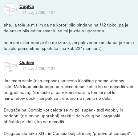
CaqKa
::
14. avg 2006, 17:07
aha. ja tole je mislim da na korori bilo bindano na f12 tipko. pa je
dejansko bila edina stvar ki se mi je zdela uporabna.
no meni sicer nebi prišlo do izraza, ampak verjamem da pa je komu
to zelo pomembno, sploh če ima kak 22" monitor :)
Quikee
::
14. avg 2006, 17:37
Jaz mam scale (aka expose) namesto klasične gnome window
liste. Maš lepo bindanega na recimo desni kot in ko se navadiš več
ne greš nazaj. Namesto al pa v kombinaciji s tem bi mel le
minwindow dock - ampak se trenutno na njemu ne dela.
Drugače pa Compiz kot celota se mi zdi super - tudi wobbly in
podobni (ne ravno uporabni) efekti ti dajo drug bolj organski
občutek pri delu, ko se navadiš.
Drugače sta tako XGL in Compiz bolj ali manj "proove of concept".