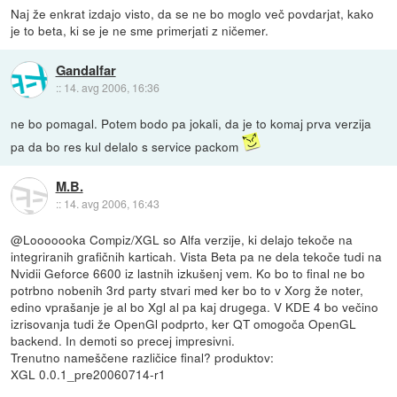
Naj že enkrat izdajo visto, da se ne bo moglo več povdarjat, kako
je to beta, ki se je ne sme primerjati z ničemer.
Gandalfar
::
14. avg 2006, 16:36
ne bo pomagal. Potem bodo pa jokali, da je to komaj prva verzija
pa da bo res kul delalo s service packom
M.B.
::
14. avg 2006, 16:43
@Looooooka Compiz/XGL so Alfa verzije, ki delajo tekoče na
integriranih grafičnih karticah. Vista Beta pa ne dela tekoče tudi na
Nvidii Geforce 6600 iz lastnih izkušenj vem. Ko bo to final ne bo
potrbno nobenih 3rd party stvari med ker bo to v Xorg že noter,
edino vprašanje je al bo Xgl al pa kaj drugega. V KDE 4 bo večino
izrisovanja tudi že OpenGl podprto, ker QT omogoča OpenGL
backend. In demoti so precej impresivni.
Trenutno nameščene različice final? produktov:
XGL 0.0.1_pre20060714-r1