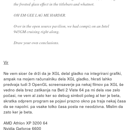
the frosted glass effect in the titlebars and whatnot.
OH EM GEE LAG ME HARDER.
Over in the open source pavilion, we had compiz on an Intel
945GM cruising right along.
Draw your own conclusions.
Vir
Ne vem sicer če drži da je XGL delal gladko na integrirani grafiki,
ampak na mojem računalniku dela XGL gladko, hkrati lahko
predvaja tudi 3 OpenGL screensaverje pa nekaj filmov pa XGL še
vedno dela brez zatikanja na Beti 2 Viste 64 pa mi dela vse zelo
počasi, ne vem al zato ker so debug simboli poleg al ker je beta,
skratka odprem program se pojavi prazno okno pa traja nekaj časa
da se napolni. pa vsake tolko časa posta ne neodzivna. Mislim da
zato ker je beta.
AMD Athlon XP 3200 64
Nvidia Geforce 6600