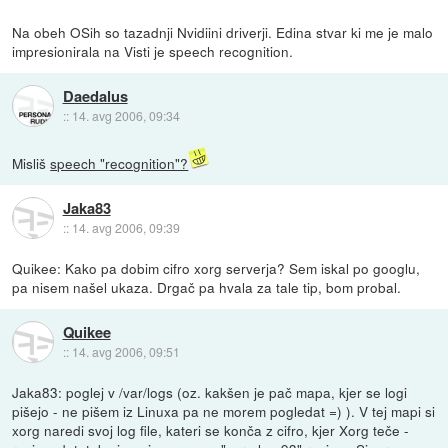
Na obeh OSih so tazadnji Nvidiini driverji. Edina stvar ki me je malo
impresionirala na Visti je speech recognition.
Daedalus
::
14. avg 2006, 09:34
Misliš
speech "recognition"?
Jaka83
::
14. avg 2006, 09:39
Quikee: Kako pa dobim cifro xorg serverja? Sem iskal po googlu,
pa nisem našel ukaza. Drgač pa hvala za tale tip, bom probal.
Quikee
::
14. avg 2006, 09:51
Jaka83: poglej v /var/logs (oz. kakšen je pač mapa, kjer se logi
pišejo - ne pišem iz Linuxa pa ne morem pogledat =) ). V tej mapi si
xorg naredi svoj log file, kateri se konča z cifro, kjer Xorg teče -