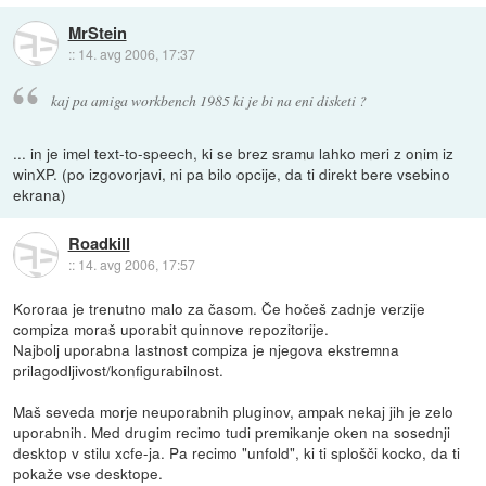
MrStein
::
14. avg 2006, 17:37
kaj pa amiga workbench 1985 ki je bi na eni disketi ?
... in je imel text-to-speech, ki se brez sramu lahko meri z onim iz
winXP. (po izgovorjavi, ni pa bilo opcije, da ti direkt bere vsebino
ekrana)
Roadkill
::
14. avg 2006, 17:57
Kororaa je trenutno malo za časom. Če hočeš zadnje verzije
compiza moraš uporabit quinnove repozitorije.
Najbolj uporabna lastnost compiza je njegova ekstremna
prilagodljivost/konfigurabilnost.
Maš seveda morje neuporabnih pluginov, ampak nekaj jih je zelo
uporabnih. Med drugim recimo tudi premikanje oken na sosednji
desktop v stilu xcfe-ja. Pa recimo "unfold", ki ti splošči kocko, da ti
pokaže vse desktope.