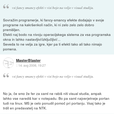
vsi fancy smancy efekti v visi bojo na voljo v visual studiju.
Sovražim programerje, ki fancy-smancy efekte dodajajo v svoje
programe na kakršenkoli način, ki ni zelo zelo zelo dobro
premišljen.
Efekti naj bodo na nivoju operacijskega sistema za vsa programska
okna in lahko nastavljivi/izključljivi/...
Seveda to ne velja za igre, kjer pa ti efekti tako ali tako nimajo
pomena.
MasterBlaster
::
14. avg 2006, 19:27
vsi fancy smancy efekti v visi bojo na voljo v visual studiju.
No ja, če smo že fer za xaml ne rabiš niti visual studia, ampak
lahko vse narediš kar v notepadu. Bo pa xaml najverjetneje portan
tudi na linux. MS je celo ponudil pomoč pri portanju. Vsaj tako je
trdil en predavatelj na NTK.