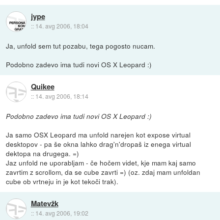
jype
::
14. avg 2006, 18:04
Ja, unfold sem tut pozabu, tega pogosto nucam.
Podobno zadevo ima tudi novi OS X Leopard :)
Quikee
::
14. avg 2006, 18:14
Podobno zadevo ima tudi novi OS X Leopard :)
Ja samo OSX Leopard ma unfold narejen kot expose virtual
desktopov - pa še okna lahko drag'n'dropaš iz enega virtual
dektopa na drugega. =)
Jaz unfold ne uporabljam - če hočem videt, kje mam kaj samo
zavrtim z scrollom, da se cube zavrti =) (oz. zdaj mam unfoldan
cube ob vrtneju in je kot tekoči trak).
Matevžk
::
14. avg 2006, 19:02