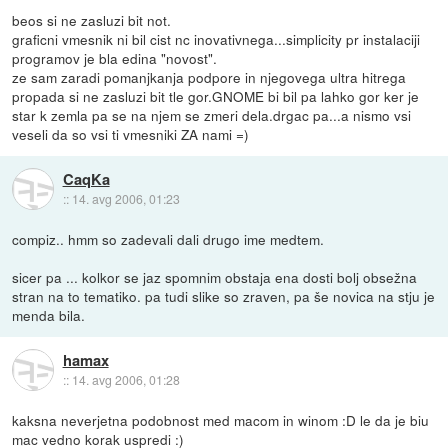
beos si ne zasluzi bit not.
graficni vmesnik ni bil cist nc inovativnega...simplicity pr instalaciji
programov je bla edina "novost".
ze sam zaradi pomanjkanja podpore in njegovega ultra hitrega
propada si ne zasluzi bit tle gor.GNOME bi bil pa lahko gor ker je
star k zemla pa se na njem se zmeri dela.drgac pa...a nismo vsi
veseli da so vsi ti vmesniki ZA nami =)
CaqKa
::
14. avg 2006, 01:23
compiz.. hmm so zadevali dali drugo ime medtem.
sicer pa ... kolkor se jaz spomnim obstaja ena dosti bolj obsežna
stran na to tematiko. pa tudi slike so zraven, pa še novica na stju je
menda bila.
hamax
::
14. avg 2006, 01:28
kaksna neverjetna podobnost med macom in winom :D le da je biu
mac vedno korak uspredi :)