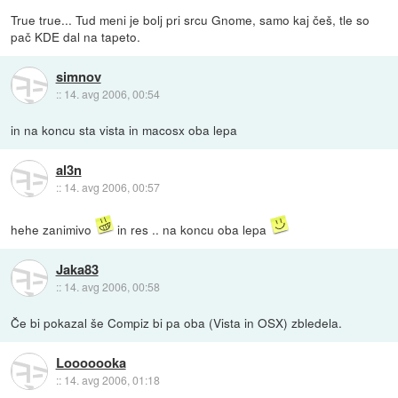
True true... Tud meni je bolj pri srcu Gnome, samo kaj češ, tle so
pač KDE dal na tapeto.
simnov
::
14. avg 2006, 00:54
in na koncu sta vista in macosx oba lepa
al3n
::
14. avg 2006, 00:57
hehe zanimivo
in res .. na koncu oba lepa
Jaka83
::
14. avg 2006, 00:58
Če bi pokazal še Compiz bi pa oba (Vista in OSX) zbledela.
Looooooka
::
14. avg 2006, 01:18