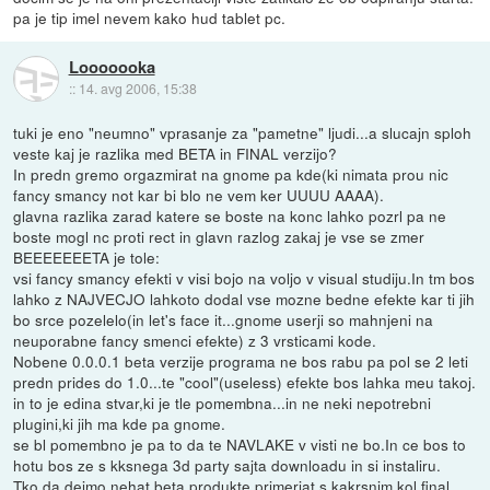
pa je tip imel nevem kako hud tablet pc.
Looooooka
::
14. avg 2006, 15:38
tuki je eno "neumno" vprasanje za "pametne" ljudi...a slucajn sploh
veste kaj je razlika med BETA in FINAL verzijo?
In predn gremo orgazmirat na gnome pa kde(ki nimata prou nic
fancy smancy not kar bi blo ne vem ker UUUU AAAA).
glavna razlika zarad katere se boste na konc lahko pozrl pa ne
boste mogl nc proti rect in glavn razlog zakaj je vse se zmer
BEEEEEEETA je tole:
vsi fancy smancy efekti v visi bojo na voljo v visual studiju.In tm bos
lahko z NAJVECJO lahkoto dodal vse mozne bedne efekte kar ti jih
bo srce pozelelo(in let's face it...gnome userji so mahnjeni na
neuporabne fancy smenci efekte) z 3 vrsticami kode.
Nobene 0.0.0.1 beta verzije programa ne bos rabu pa pol se 2 leti
predn prides do 1.0...te "cool"(useless) efekte bos lahka meu takoj.
in to je edina stvar,ki je tle pomembna...in ne neki nepotrebni
plugini,ki jih ma kde pa gnome.
se bl pomembno je pa to da te NAVLAKE v visti ne bo.In ce bos to
hotu bos ze s kksnega 3d party sajta downloadu in si instaliru.
Tko da dejmo nehat beta produkte primerjat s kakrsnim kol final