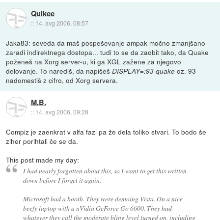
Quikee
::
14. avg 2006, 08:57
Jaka83: seveda da maš pospeševanje ampak močno zmanjšano
zaradi indirektnega dostopa... tudi to se da zaobit tako, da Quake
poženeš na Xorg server-u, ki ga XGL zažene za njegovo
delovanje. To narediš, da napišeš
oz. 93
DISPLAY=:93 quake
nadomestiš z cifro, od Xorg servera.
M.B.
::
14. avg 2006, 09:28
Compiz je zaenkrat v alfa fazi pa že dela toliko stvari. To bodo še
ziher porihtali če se da.
This post made my day:
I had nearly forgotten about this, so I want to get this written
down before I forget it again.
Microsoft had a booth. They were demoing Vista. On a nice
beefy laptop with a nVidia GeForce Go 6600. They had
whatever they call the moderate bling level turned on, including