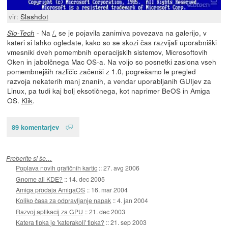
vir:
Slashdot
- Na
/.
se je pojavila zanimiva povezava na galerijo, v
Slo-Tech
kateri si lahko ogledate, kako so se skozi čas razvijali uporabniški
vmesniki dveh pomembnih operacijskih sistemov, Microsoftovih
Oken in jabolčnega Mac OS-a. Na voljo so posnetki zaslona vseh
pomembnejših različic začenši z 1.0, pogrešamo le pregled
razvoja nekaterih manj znanih, a vendar uporabljanih GUIjev za
Linux, pa tudi kaj bolj eksotičnega, kot naprimer BeOS in Amiga
OS.
Klik
.
89 komentarjev
Preberite si še…
Poplava novih grafičnih kartic
::
27. avg 2006
Gnome ali KDE?
::
14. dec 2005
Amiga prodaja AmigaOS
::
16. mar 2004
Koliko časa za odpravljanje napak
::
4. jan 2004
Razvoj aplikacij za GPU
::
21. dec 2003
Katera tipka je 'katerakoli' tipka?
::
21. sep 2003