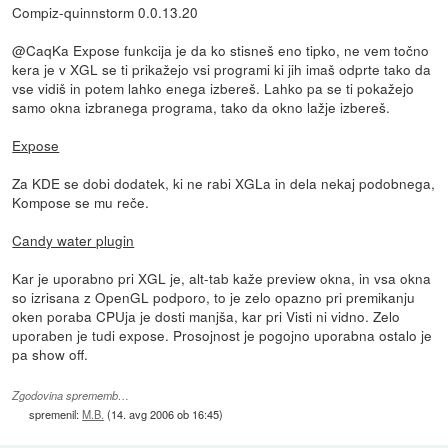
Compiz-quinnstorm 0.0.13.20
@CaqKa Expose funkcija je da ko stisneš eno tipko, ne vem točno
kera je v XGL se ti prikažejo vsi programi ki jih imaš odprte tako da
vse vidiš in potem lahko enega izbereš. Lahko pa se ti pokažejo
samo okna izbranega programa, tako da okno lažje izbereš.
Expose
Za KDE se dobi dodatek, ki ne rabi XGLa in dela nekaj podobnega,
Kompose se mu reče.
Candy water plugin
Kar je uporabno pri XGL je, alt-tab kaže preview okna, in vsa okna
so izrisana z OpenGL podporo, to je zelo opazno pri premikanju
oken poraba CPUja je dosti manjša, kar pri Visti ni vidno. Zelo
uporaben je tudi expose. Prosojnost je pogojno uporabna ostalo je
pa show off.
Zgodovina sprememb…
spremenil:
M.B.
(
14. avg 2006 ob 16:45
)