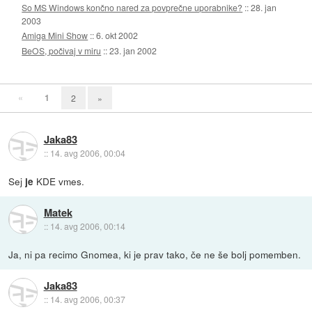
So MS Windows končno nared za povprečne uporabnike?
::
28. jan
2003
Amiga Mini Show
::
6. okt 2002
BeOS, počivaj v miru
::
23. jan 2002
«
1
2
»
Jaka83
::
14. avg 2006, 00:04
Sej
KDE vmes.
je
Matek
::
14. avg 2006, 00:14
Ja, ni pa recimo Gnomea, ki je prav tako, če ne še bolj pomemben.
Jaka83
::
14. avg 2006, 00:37