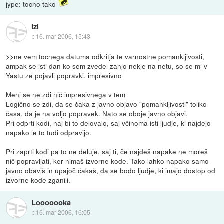
jype: tocno tako
Izi
::
16. mar 2006, 15:43
>>ne vem tocnega datuma odkritja te varnostne pomankljivosti,
ampak se isti dan ko sem zvedel zanjo nekje na netu, so se mi v
Yastu ze pojavli popravki. impresivno
Meni se ne zdi nič impresivnega v tem
Logično se zdi, da se čaka z javno objavo "pomankljivosti" toliko
časa, da je na voljo popravek. Nato se oboje javno objavi.
Pri odprti kodi, naj bi to delovalo, saj včinoma isti ljudje, ki najdejo
napako le to tudi odpravijo.
Pri zaprti kodi pa to ne deluje, saj ti, če najdeš napake ne moreš
nič popravljati, ker nimaš izvorne kode. Tako lahko napako samo
javno obaviš in upajoč čakaš, da se bodo ljudje, ki imajo dostop od
izvorne kode zganili.
Looooooka
::
16. mar 2006, 16:05