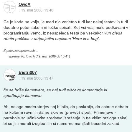
OwcA
::
19. mar 2006, 13:40
Če je koda na voljo, je med njo verjetno tudi kar nekaj testov in tudi
dodatne potemtakem ni težko spisati. Kot vsi vsaj malo podkovani v
programiranju vemo, iz neuspelega testa pa vsekakor
vun gleda
.
rdeča puščica z utripajočim napisom 'Here is a bug'
Zgodovina sprememb…
spremenilo:
OwcA
(
19. mar 2006 ob 13:41
)
Bistri007
::
19. mar 2006, 13:47
če se briše flameware, se naj tudi piščeve komentarje ki
spodbujajo flamewar.
Ah, naloga moderatorjev naj bi bila, da poskrbijo, da ostane debata
na kulturni ravni in da ne skrene (preveč) s poti. Primerjave -
parabole so učinkovito sredstvo izražanja in ne vidim razloga zakaj
bi se jim morali izogibati in si namerno manjšati besedni zaklad.