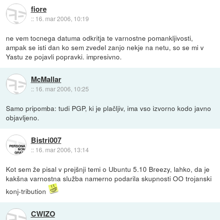
fiore
::
16. mar 2006, 10:19
ne vem tocnega datuma odkritja te varnostne pomankljivosti,
ampak se isti dan ko sem zvedel zanjo nekje na netu, so se mi v
Yastu ze pojavli popravki. impresivno.
McMallar
::
16. mar 2006, 10:25
Samo pripomba: tudi PGP, ki je plačljiv, ima vso izvorno kodo javno
objavljeno.
Bistri007
::
16. mar 2006, 13:14
Kot sem že pisal v prejšnji temi o Ubuntu 5.10 Breezy, lahko, da je
kakšna varnostna služba namerno podarila skupnosti OO trojanski
konj-tribution
CWIZO