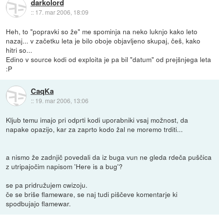
darkolord
::
17. mar 2006, 18:09
Heh, to "popravki so že" me spominja na neko luknjo kako leto
nazaj... v začetku leta je bilo oboje objavljeno skupaj, češ, kako
hitri so...
Edino v source kodi od exploita je pa bil "datum" od prejšnjega leta
:P
CaqKa
::
19. mar 2006, 13:06
Kljub temu imajo pri odprti kodi uporabniki vsaj možnost, da
napake opazijo, kar za zaprto kodo žal ne moremo trditi...
a nismo že zadnjič povedali da iz buga vun ne gleda rdeča puščica
z utripajočim napisom 'Here is a bug'?
se pa pridružujem cwizoju.
če se briše flameware, se naj tudi piščeve komentarje ki
spodbujajo flamewar.