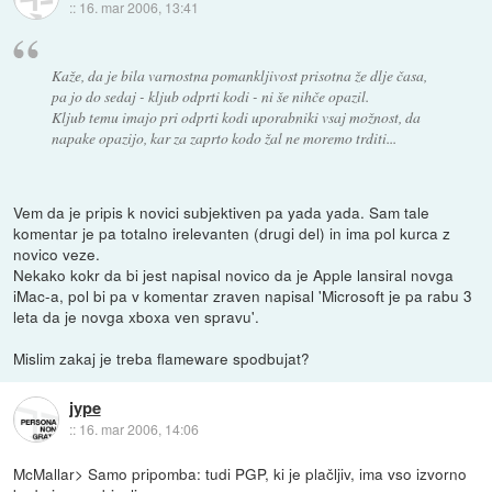
::
16. mar 2006, 13:41
Kaže, da je bila varnostna pomankljivost prisotna že dlje časa,
pa jo do sedaj - kljub odprti kodi - ni še nihče opazil.
Kljub temu imajo pri odprti kodi uporabniki vsaj možnost, da
napake opazijo, kar za zaprto kodo žal ne moremo trditi...
Vem da je pripis k novici subjektiven pa yada yada. Sam tale
komentar je pa totalno irelevanten (drugi del) in ima pol kurca z
novico veze.
Nekako kokr da bi jest napisal novico da je Apple lansiral novga
iMac-a, pol bi pa v komentar zraven napisal 'Microsoft je pa rabu 3
leta da je novga xboxa ven spravu'.
Mislim zakaj je treba flameware spodbujat?
jype
::
16. mar 2006, 14:06
McMallar> Samo pripomba: tudi PGP, ki je plačljiv, ima vso izvorno