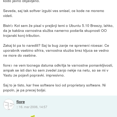
kodo javno objavljeno.
Seveda, saj tak softver izgubi ves smisel, ce kode ne moremo
videti.
Bistri> Kot sem že pisal v prejšnji temi o Ubuntu 5.10 Breezy, lahko,
da je kakšna varnostna služba namerno podarila skupnosti OO
trojanski konj-tribution.
Zakaj bi pa to naredili? Saj ta bug zanje ne spremeni nicesar. Ce
uporabnik vsebino sifrira, varnostna sluzba brez kljuca se vedno
ne more do vsebine.
fiore> ne vem tocnega datuma odkritja te varnostne pomankljivosti,
ampak se isti dan ko sem zvedel zanjo nekje na netu, so se mi v
Yastu ze pojavli popravki. impresivno.
Saj to je tisto, kar free software loci od proprietary software. Ni
popoln, je pa precej boljsi.
fiore
::
16. mar 2006, 14:57