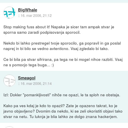
BigWhale
::
16. mar 2006, 21:12
Stop making fuss about it! Napaka je sicer tam ampak stvar je
sporna samo zaradi podpisovanja sporocil.
Nekdo bi lahko prestregel tvoje sporocilo, ga popravil in ga poslal
naprej in bi bilo se vedno avtenticno. Vsaj zgledalo bi tako.
Ce bi bila pa stvar sifrirana, pa tega ne bi mogel nihce razbiti. Vsaj
ne s pomocjo tega buga... :)
Smeagol
::
16. mar 2006, 21:14
IzI: Dokler "pomankljivosti" nihče ne opazi, le ta sploh ne obstaja.
Kako pa ves kdaj je kdo to opazil? Zate je opazeno takrat, ko je
javno objavljeno? Dvomim da nekdo, ki se zeli okoristiti objavi tako
stvar na netu. Tu luknja je blia lahko ze dolgo znana hackerjem.