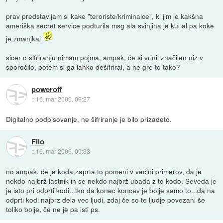
prav predstavljam si kake "teroriste/kriminalce", ki jim je kakšna
ameriška secret service podturila msg ala svinjina je kul al pa koke
je zmanjkal
sicer o šifriranju nimam pojma, ampak, če si vrinil značilen niz v
sporočilo, potem si ga lahko dešifriral, a ne gre to tako?
poweroff
::
16. mar 2006, 09:27
Digitalno podpisovanje, ne šifriranje je bilo prizadeto.
Filo
::
16. mar 2006, 09:33
no ampak, če je koda zaprta to pomeni v večini primerov, da je
nekdo najbrž lastnik in se nekdo najbrž ubada z to kodo. Seveda je
je isto pri odprti kodi...tko da konec koncev je bolje samo to...da na
odprti kodi najbrz dela vec ljudi, zdaj če so te ljudje povezani še
toliko bolje, če ne je pa isti ps.