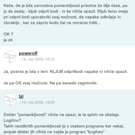
Kaže, da je bila varnostna pomankljivost prisotna že dlje časa, pa
jo do sedaj - kljub odprti kodi - ni še nihče opazil. Kljub temu imajo
pri odprti kodi uporabniki vsaj možnost, da napake odkrijejo in
zlorabijo , kar za zaprto kodo žal ne moremo trditi...
OK ?
ja ok
poweroff
::
16. mar 2006, 16:15
Ja, poanta je bila v tem: KLJUB odprtikodi napake ni nihče opazil.
Je pa OS vsaj možnost. Ne pa seveda zagotovilo.
Izi
::
16. mar 2006, 16:29
Dokler "pomankljivosti" nihče ne opazi, le ta sploh ne obstaja.
Logično?
Takih neodkritih pomankljivosti je v vsakem programu kar nekaj,
ampak dokler jih nihče ne najde je program "bugfree"