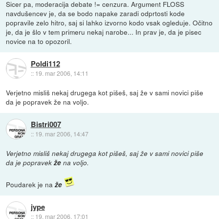
Sicer pa, moderacija debate != cenzura. Argument FLOSS
navdušencev je, da se bodo napake zaradi odprtosti kode
popravile zelo hitro, saj si lahko izvorno kodo vsak ogleduje. Očitno
je, da je šlo v tem primeru nekaj narobe... In prav je, da je pisec
novice na to opozoril.
Poldi112
::
19. mar 2006, 14:11
Verjetno misliš nekaj drugega kot pišeš, saj že v sami novici piše
da je popravek že na voljo.
Bistri007
::
19. mar 2006, 14:47
Verjetno misliš nekaj drugega kot pišeš, saj že v sami novici piše
da je popravek
že
na voljo.
Poudarek je na
že
jype
::
19. mar 2006, 17:01