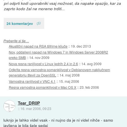
pri odprti kodi uporabniki vsaj možnost, da napake opazijo, kar za
zaprto kodo žal ne moremo trditi...
24 komentarjev
Preberite si še…
Akustični napad na RSA šifrirne ključe
::
19. dec 2013
Nov, oddaljeni napad na Windows 7 in Windows Server 2008R2
preko SMB
::
14. nov 2009
Nova resna ranljivost v Linux jedrih 2.4 in 2.6
::
14. avg 2009
Odkrita resna varnostna pomankljivost v Debianovem naključnem
generatorju števil za OpenSSL
::
14. maj 2008
Varnostna ranljivost v VNC 4.1
::
15. maj 2006
Resna varnostna pomankljivost v Mac OS X
::
23. feb 2006
Tear_DR0P
::
16. mar 2006, 09:23
luknjo je lahko videl vsak - ni nujno da je ni videl nihče - samo
javljena je bila šele sedaj