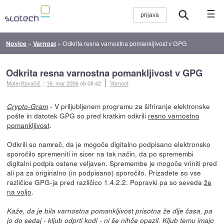
☰
Novice
»
Varnost
»
Odkrita resna varnostna pomankljivost v GPG
Odkrita resna varnostna pomankljivost v GPG
Matej Kovačič
::
16. mar 2006
ob 08:42
Varnost
- V priljubljenem programu za šifriranje elektronske
Crypto-Gram
pošte in datotek GPG so pred kratkim odkrili
resno varnostno
pomankljivost
.
Odkrili so namreč, da je mogoče digitalno podpisano elektronsko
sporočilo spremeniti in sicer na tak način, da po spremembi
digitalni podpis ostane veljaven. Spremembe je mogoče vriniti pred
ali pa za originalno (in podpisano) sporočilo. Prizadete so vse
različice GPG-ja pred različico 1.4.2.2. Popravki pa so seveda
že
na voljo
.
Kaže, da je bila varnostna pomankljivost prisotna že dlje časa, pa
jo do sedaj - kljub odprti kodi - ni še nihče opazil. Kljub temu imajo