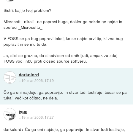
Bistri: kaj je tvoj problem?
Microsoft _nikoli_ ne popravi buga, dokler ga nekdo ne najde in
sporoci _Microsoftu_.
V FOSS se pa bug popravi takoj, ko se najde prvi tip, ki zna bug
popravit in se mu to da.
Ja, slisi se grozno, da si odvisen od enih ljudi, ampak za zdaj
FOSS vodi inf:0 proti closed source softveru.
darkolord
::
19. mar 2006, 17:19
Če ga oni najdejo, ga popravijo. In stvar tudi testirajo, česar se pa
tukaj, več kot očitno, ne dela.
jype
::
19. mar 2006, 17:27
darkolord> Če ga oni najdejo, ga popravijo. In stvar tudi testirajo,