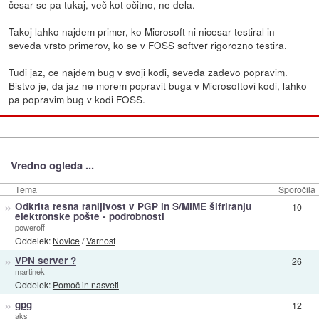
česar se pa tukaj, več kot očitno, ne dela.
Takoj lahko najdem primer, ko Microsoft ni nicesar testiral in
seveda vrsto primerov, ko se v FOSS softver rigorozno testira.
Tudi jaz, ce najdem bug v svoji kodi, seveda zadevo popravim.
Bistvo je, da jaz ne morem popravit buga v Microsoftovi kodi, lahko
pa popravim bug v kodi FOSS.
Vredno ogleda ...
Tema
Sporočila
»
Odkrita resna ranljivost v PGP in S/MIME šifriranju
10
elektronske pošte - podrobnosti
poweroff
Oddelek:
Novice
/
Varnost
»
VPN server ?
26
martinek
Oddelek:
Pomoč in nasveti
»
gpg
12
aks_!