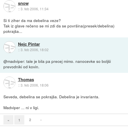
snow
::
3. feb 2006, 11:34
Si ti ziher da ma debelina veze?
Tak iz glave rečeno se mi zdi da se površina(presek/debelina)
pokrajša...
Nejc Pintar
::
3. feb 2006, 18:02
@madviper: tale je bila pa precej mimo. nanocevke so boljši
prevodniki od kovin.
Thomas
::
3. feb 2006, 18:06
Seveda, debelina se pokrajša. Debelina je invarianta.
Madviper ... ni v ligi.
2
»
«
1