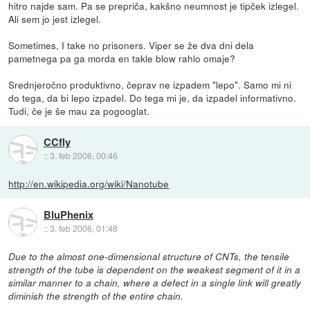
hitro najde sam. Pa se prepriča, kakšno neumnost je tipček izlegel.
Ali sem jo jest izlegel.
Sometimes, I take no prisoners. Viper se že dva dni dela
pametnega pa ga morda en takle blow rahlo omaje?
Srednjeročno produktivno, čeprav ne izpadem "lepo". Samo mi ni
do tega, da bi lepo izpadel. Do tega mi je, da izpadel informativno.
Tudi, če je še mau za pogooglat.
CCfly
::
3. feb 2006, 00:46
http://en.wikipedia.org/wiki/Nanotube
BluPhenix
::
3. feb 2006, 01:48
Due to the almost one-dimensional structure of CNTs, the tensile
strength of the tube is dependent on the weakest segment of it in a
similar manner to a chain, where a defect in a single link will greatly
diminish the strength of the entire chain.