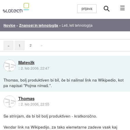
☰
Novice
»
Znanost in tehnologija
»
Leti, leti tehnologija
2
»
«
1
Matevžk
::
2. feb 2006, 22:47
Thomas, bolj produktiven bi bil, če bi nalimal link na Wikipedio, kot
pa napisal "Pojma nimaš.".
Thomas
::
2. feb 2006, 22:55
Se strinjam, da bi bil bolj produktiven - kratkoročno.
Vendar link na Wikipedijo, za tako elemetarne zadeve vsak kaj