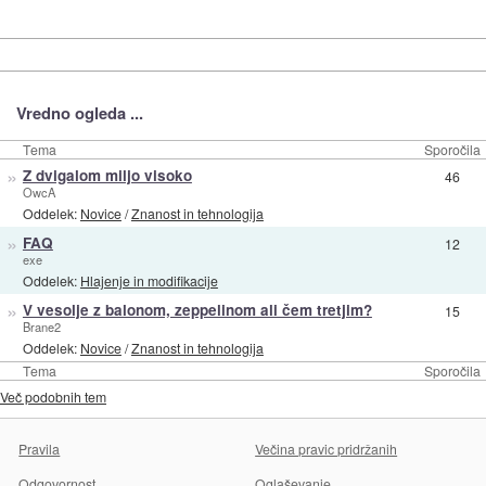
Vredno ogleda ...
Tema
Sporočila
»
Z dvigalom miljo visoko
46
OwcA
Oddelek:
Novice
/
Znanost in tehnologija
»
FAQ
12
exe
Oddelek:
Hlajenje in modifikacije
»
V vesolje z balonom, zeppelinom ali čem tretjim?
15
Brane2
Oddelek:
Novice
/
Znanost in tehnologija
Tema
Sporočila
Več podobnih tem
Pravila
Večina pravic pridržanih
Odgovornost
Oglaševanje