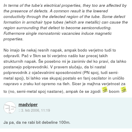
In terms of the tube's electrical properties, they too are affected by
the presence of defects. A common result is the lowered
conductivity through the defected region of the tube. Some defect
formation in armchair type tubes (which are metallic) can cause the
region surrounding that defect to become semiconducting.
Futhermore single monoatomic vacancies induce magnetic
properties.
No imajo še nekaj resnih napak, ampak bodo verjetno tudi to
odpravili. Pač v 5km se bi verjetno našlo kar precej takih
strukturnih napak. Še posebno mi je zanimiv del ko pravi, da lahko
postanejo polprevodniki. V pravem slučaju, da bi nastal
polprevodnik z ojačevalnimi sposobnostmi (PN spoj, tudi semi-
metal spoj), bi lahko vse skupaj postalo en fanj oscilator in uničilo
napravo v zraku kot opremo na tleh. Sicer je majhna verjetnost za
to (no, semi-metal spoj nastane), ampak če se zgodi
boom
madviper
::
3. feb 2006, 11:19
Ja pa, da ne rabi bit debeline 100m.