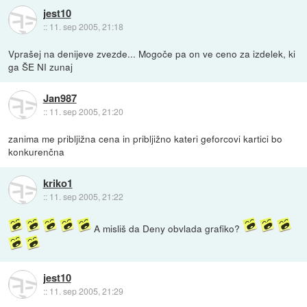
jest10
::
11. sep 2005, 21:18
Vprašej na denijeve zvezde... Mogoče pa on ve ceno za izdelek, ki
ga ŠE NI zunaj
Jan987
::
11. sep 2005, 21:20
zanima me pribljižna cena in pribljižno kateri geforcovi kartici bo
konkurenčna
kriko1
::
11. sep 2005, 21:22
A misliš da Deny obvlada grafiko?
jest10
::
11. sep 2005, 21:29