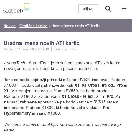
☰
Novice
»
Grafične kartice
»
Uradna imena novih ATi kartic
Uradna imena novih ATi kartic
Mavrik
::
11. sep 2005
ob 14:13
Grafične kartice
-
AnandTech
je razkril poimenovanje ATijevih kartic
AnandTech
nove generacije, ki bodo kmalu prispele na tržišče.
Tako se bodo najdražji primerki s čipom RV520 imenovali Radeon
X1800 in bodo obstajali v izvedenkah
,
,
in
XT
XT CrossFire ed.
Pro
. V srednjem razredu, s čipom RV530, se bodo prodajali
XL
Radeoni X1600 z izvedenkami
,
in
. Za
XT CrossFire ed.
XT
Pro
najmanj zahtevne uporabnike pa bodo kartice z RV515 srcem
imenovane Radeon X1300, ki bodo na voljo v okusih
,
Pro
in samo X1300.
HyperMemory
Vsi izjemno cenimo, da ATijev ne vnaša zmede v poimenovanje
kartic.