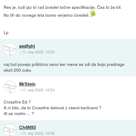
Res je, tudi jaz bi rad izvedel točne specifikacije. Čas bi že bil.
No lih do novega leta bomo verjetno izvedeli.
Lp
asdfghj
::
11. sep 2005, 15:55
naj tud povejo priblizno ceno ker mene se zdi da bojo predrage
okoli 200 cuku
MrStein
::
11. sep 2005, 16:54
Crossfire Ed ?
A ni bilo, da bi Crossfire deloval z vsemi karticami ?
Al se motim ... ?
Ch4N93
::
11. sep 2005, 16:59