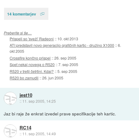
14 komentarjev
Preberite si še…
Prispeli so 'sveži' Radeoni
::
10. okt 2013
ATI predstavil novo generacijo grafičnih kartic - družino X1000
::
6.
okt 2005
Crossfire končno prispel
::
26. sep 2005
Spet nekaj novega o R520
::
7. sep 2005
R520 v tretji četrtini. Kdaj?
::
5. sep 2005
R520 bo zamudil
::
26. jun 2005
jest10
::
11. sep 2005, 14:25
Jaz bi raje že enkrat izvedel prave specifikacije teh kartic.
RC14
::
11. sep 2005, 14:49