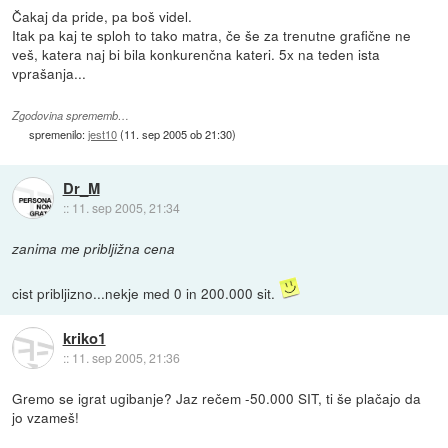
Čakaj da pride, pa boš videl.
Itak pa kaj te sploh to tako matra, če še za trenutne grafične ne
veš, katera naj bi bila konkurenčna kateri. 5x na teden ista
vprašanja...
Zgodovina sprememb…
spremenilo:
jest10
(
11. sep 2005 ob 21:30
)
Dr_M
::
11. sep 2005, 21:34
zanima me pribljižna cena
cist pribljizno...nekje med 0 in 200.000 sit.
kriko1
::
11. sep 2005, 21:36
Gremo se igrat ugibanje? Jaz rečem -50.000 SIT, ti še plačajo da
jo vzameš!