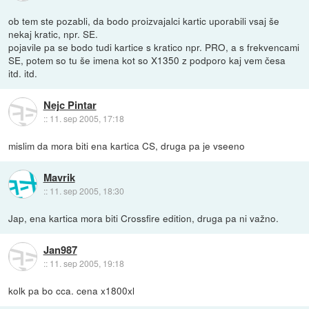
ob tem ste pozabli, da bodo proizvajalci kartic uporabili vsaj še
nekaj kratic, npr. SE.
pojavile pa se bodo tudi kartice s kratico npr. PRO, a s frekvencami
SE, potem so tu še imena kot so X1350 z podporo kaj vem česa
itd. itd.
Nejc Pintar
::
11. sep 2005, 17:18
mislim da mora biti ena kartica CS, druga pa je vseeno
Mavrik
::
11. sep 2005, 18:30
Jap, ena kartica mora biti Crossfire edition, druga pa ni važno.
Jan987
::
11. sep 2005, 19:18
kolk pa bo cca. cena x1800xl