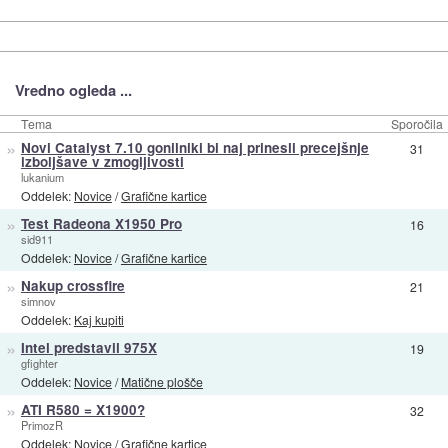
Vredno ogleda ...
Tema
Sporočila
»
Novi Catalyst 7.10 gonilniki bi naj prinesli precejšnje
31
izboljšave v zmogljivosti
lukanium
Oddelek:
Novice
/
Grafične kartice
»
Test Radeona X1950 Pro
16
sid911
Oddelek:
Novice
/
Grafične kartice
»
Nakup crossfire
21
simnov
Oddelek:
Kaj kupiti
»
Intel predstavil 975X
19
gfighter
Oddelek:
Novice
/
Matične plošče
»
ATI R580 = X1900?
32
PrimozR
Oddelek:
Novice
/
Grafične kartice