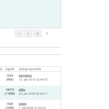
3
»
«
1
2
la
Ogledi
Zadnje sporočilo
1224
Icematxyz
(955)
12. apr 2012 22:49:07
18073
slitkx
(11896)
22. jan 2009 22:09:17
1540
gokky
(1455)
7. okt 2008 07:53:23