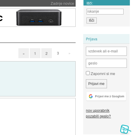
Išči:
Zadnje novice
Prijava
3
»
«
1
2
Zapomni si me
nov uporabnik
pozabili geslo?