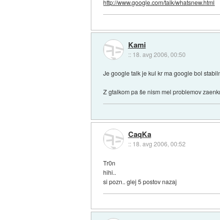
http://www.google.com/talk/whatsnew.html
Kami
::
18. avg 2006, 00:50
Je google talk je kul kr ma google bol stab
Z gtalkom pa še nism mel problemov zaenkr
CaqKa
::
18. avg 2006, 00:52
Tr0n
hihi..
si pozn.. glej 5 postov nazaj