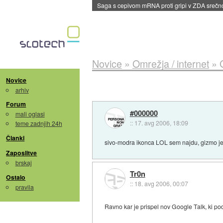
Saga s cepivom mRNA proti gripi v ZDA sreč
Novice
»
Omrežja / internet
»
Novice
arhiv
Forum
#000000
mali oglasi
::
17. avg 2006, 18:09
teme zadnjih 24h
Članki
sivo-modra ikonca LOL sem najdu, gizmo j
Zaposlitve
brskaj
Tr0n
Ostalo
::
18. avg 2006, 00:07
pravila
Ravno kar je prispel nov Google Talk, ki pod