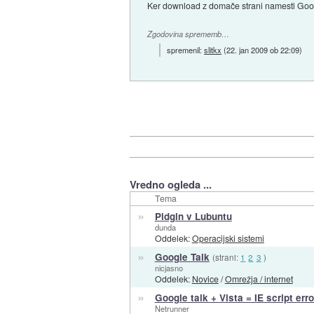
Ker download z domače strani namesti Googl
Zgodovina sprememb…
spremenil:
slitkx
(
22. jan 2009 ob 22:09
)
Vredno ogleda ...
Tema
»
Pidgin v Lubuntu
dunda
Oddelek:
Operacijski sistemi
»
Google Talk
(strani:
1
2
3
)
nicjasno
Oddelek:
Novice
/
Omrežja / internet
»
Google talk + Vista = IE script error
Netrunner