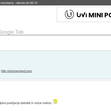
no končana
::
danes ob 06:10
Google Talk
e
http://gizmoproject.com
pira posiljanje datotek in voice mailov.