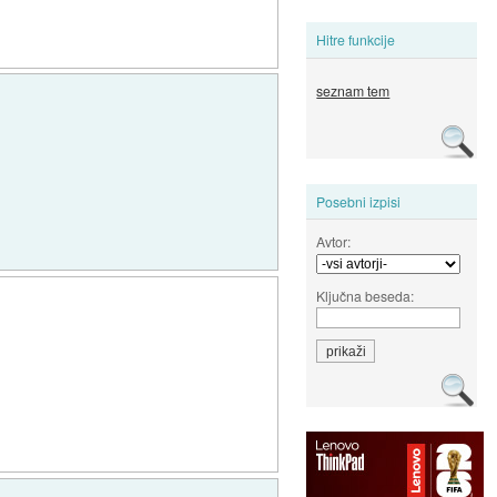
Hitre funkcije
seznam tem
Posebni izpisi
Avtor:
Ključna beseda: