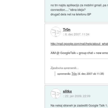
no tm najdu aplikacijo za mobilni gmail..pa
connection....." kšna ideja?
drugač dela net na telefonu BP
Tr0n
::
6. dec 2007, 11:34
http://mail.google.com/mail/help/about_wha
AIM @ GoogleTalk + group chat + new emot
Zgodovina sprememb…
spremenilo:
Tr0n
(
6. dec 2007 ob 11:35
)
slitkx
::
22. jan 2009, 22:09
Na nekaj straneh je zaslediti Google Talk 1.