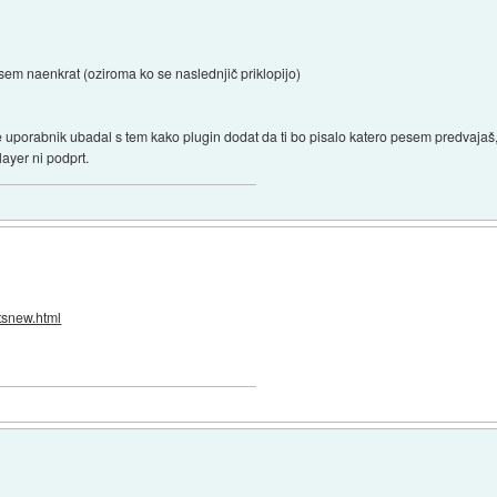
 vsem naenkrat (oziroma ko se naslednjič priklopijo)
se uporabnik ubadal s tem kako plugin dodat da ti bo pisalo katero pesem predvajaš
ayer ni podprt.
tsnew.html