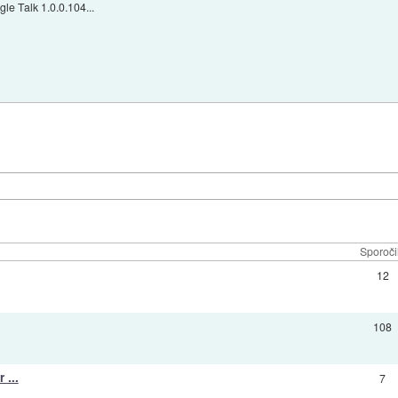
e Talk 1.0.0.104...
Sporoči
12
108
 ...
7