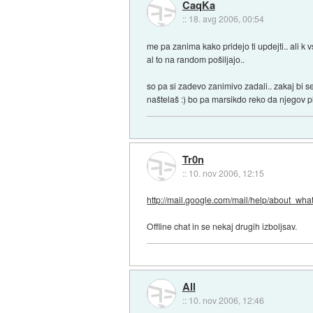
CaqKa
::
18. avg 2006, 00:54
me pa zanima kako pridejo ti updejti.. ali k
al to na random pošiljajo..
so pa si zadevo zanimivo zadali.. zakaj bi 
naštelaš :) bo pa marsikdo reko da njegov pl
Tr0n
::
10. nov 2006, 12:15
http://mail.google.com/mail/help/about_wha
Offline chat in se nekaj drugih izboljsav.
All
::
10. nov 2006, 12:46