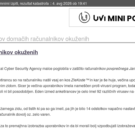
eto za večkratno uporabo
::
4. avg 2026 ob 19:41
ov domačih računalnikov okuženih
nikov okuženih
nal Cyber Security Agency malce poglobila v zaščito računalnikov
povprečnega Ja
ketirancu so na računalniku našli vsaj en kos
ZleKode™
in kar je še huje, večina up
rnim zidom. Sicer je večina uporabnikov imela nameščen proti-virusni program, toda
li ni bil posodobljen. Eden izmed anketirancev je celo imel 92 različnih virusev n
ožarnega zidu, od tistih ki pa so ga imeli, pa jih je bilo 14 odstotkov napačno nastavl
ačunalnik dovolj oz. zelo varen.
ok za to premajhna izobrazba uporabnikov in da bi morali bolj vzpodbujati izobražev