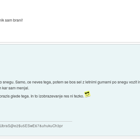
nik sam brani!
 snegu. Samo, ce neves tega, potem se bos sel z letnimi gumami po snegu vozit in 
ih kar sam menjal.
zobrazis glede tega. In to izobrazevanje res ni tezko.
#VUbraS@e2$u5ESwE67&uhukuCh3pr