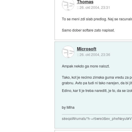
Thomas
::
26. okt 2004, 23:31
To se meni zdi slab predlog. Naj se racunal
Samo dober softare zato napisat.
Microsoft
::
26. okt 2004, 23:36
Ampak nekdo ga more nalozt.
Tako, kot je recimo zimska guma vredu za po
grabnu. Avto pa tudi ni tako narejen, da bi j
Edino, kar ti je treba narediti, je to, da se i
by Miha
s8eqaWrumatu*h-+r5wre3$ev_pheNeyut