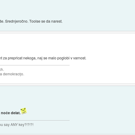
še. Srednjeročno. Toolse se da narest.
t za prepricat nekoga, naj se malo poglobi v varnost.
ch.
za demokracijo.
 noče delat.
you say ANY key?!?!?!