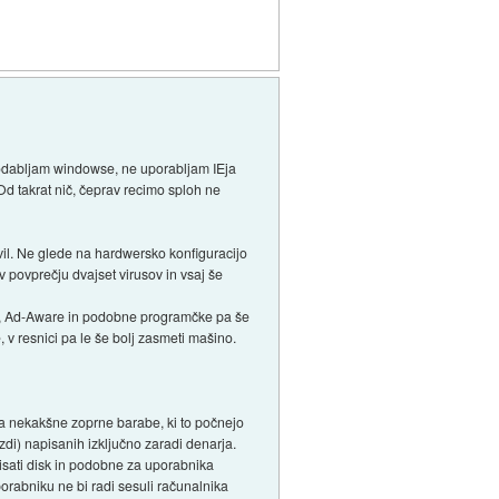
sodabljam windowse, ne uporabljam IEja
 Od takrat nič, čeprav recimo sploh ne
tavil. Ne glede na hardwersko konfiguracijo
 v povprečju dvajset virusov in vsaj še
ota, Ad-Aware in podobne programčke pa še
e, v resnici pa le še bolj zasmeti mašino.
mja nekakšne zoprne barabe, ki to počnejo
zdi) napisanih izključno zaradi denarja.
risati disk in podobne za uporabnika
rabniku ne bi radi sesuli računalnika