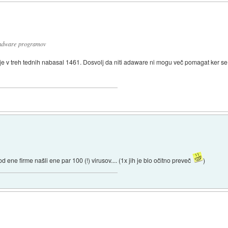
n adware programov
h je v treh tednih nabasal 1461. Dosvolj da niti adaware ni mogu več pomagat ker se
ene firme našli ene par 100 (!) virusov.... (1x jih je blo očitno preveč
)