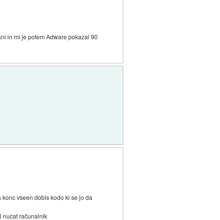
rani in mi je potem Adware pokazal 90
a konc vseen dobis kodo ki se jo da
al nucat računalnik