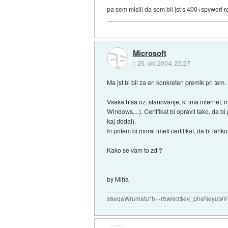
pa sem mislil da sem bil jst s 400+spyweri r
Microsoft
::
26. okt 2004, 23:27
Ma jst bi bil za en konkreten premik pri tem.
Vsaka hisa oz. stanovanje, ki ima internet, mo
Windows,...). Certifikat bi opravil tako, da 
kaj dodal).
In potem bi moral imeti certifikat, da bi lahk
Kako se vam to zdi?
by Miha
s8eqaWrumatu*h-+r5wre3$ev_pheNeyut