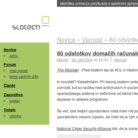
Evropska vesoljska agencija razvija svojo rak
Novice
»
Varnost
»
80 odstotk
Novice
80 odstotkov domačih računal
arhiv
Mavrik
::
26. okt 2004
ob 22:34
Varnost
Forum
The Register
- Pred kratkim sta se AOL in Natio
mali oglasi
teme zadnjih 24h
In rezultati? Katastrofalni. Pri skoraj vsakem an
Članki
varnosti, kot so razlika med antivirusom in poža
operacijskega sistema in večinoma od takrat niko
Zaposlitve
spyware in adware programov.
brskaj
Ostalo
Še več, dve tretjini uporabnikov nista imeli niti p
pravila
uporabnikov vseeno izjavilo, da misli da je njih r
National Cyber Security Alliance
trdi, da je vzr