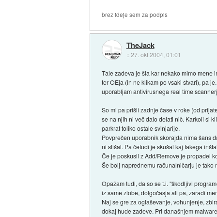
brez ideje sem za podpis
TheJack
::
27. okt 2004, 01:01
Tale zadeva je šla kar nekako mimo mene in
ter OEja (in ne klikam po vsaki stvari), pa 
uporabljam antivirusnega real time scannerj
So mi pa prišli zadnje čase v roke (od prijat
se na njih ni več dalo delati nič. Karkoli si 
parkrat toliko ostale svinjarije.
Povprečen uporabnik skorajda nima šans da 
ni slišal. Pa četudi je skušal kaj takega inšt
Če je poskusil z Add/Remove je propadel kot
Še bolj naprednemu računalničarju je tako ma
Opažam tudi, da so se t.i. ''škodljivi progr
iz same zlobe, dolgočasja ali pa, zaradi me
Naj se gre za oglaševanje, vohunjenje, zbira
dokaj hude zadeve. Pri današnjem malwareu 