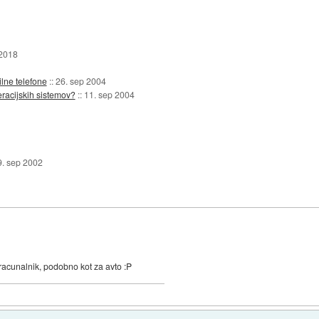
 2018
ilne telefone
::
26. sep 2004
peracijskih sistemov?
::
11. sep 2004
9. sep 2002
a racunalnik, podobno kot za avto :P