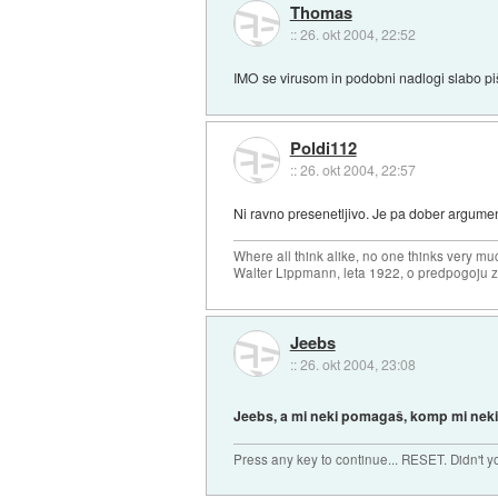
Thomas
::
26. okt 2004, 22:52
IMO se virusom in podobni nadlogi slabo pi
Poldi112
::
26. okt 2004, 22:57
Ni ravno presenetljivo. Je pa dober argumen
Where all think alike, no one thinks very mu
Walter Lippmann, leta 1922, o predpogoju 
Jeebs
::
26. okt 2004, 23:08
Jeebs, a mi neki pomagaš, komp mi neki
Press any key to continue... RESET. Didn't 