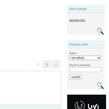
Hitre funkcije
seznam tem
Posebni izpisi
Avtor:
«
1
2
»
Ključna beseda: