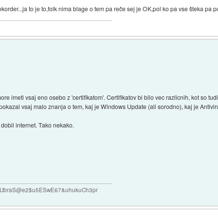
ekorder...ja to je to,folk nima blage o tem pa reče sej je OK,pol ko pa vse šteka pa 
re imeti vsaj eno osebo z 'certifikatom'. Certifikatov bi bilo vec razlicnih, kot so tud
bi pokazal vsaj malo znanja o tem, kaj je Windows Update (ali sorodno), kaj je Antivir
o dobil internet. Tako nekako.
#VUbraS@e2$u5ESwE67&uhukuCh3pr