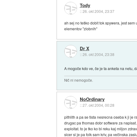
Tody
::
26. okt 2004, 23:37
ah sej no teško dobit tok spywera, jest sem
elementov "zlobnih"
Dr X
::
26. okt 2004, 23:38
A mogoče kdo ve, če je ta anketa na netu, da
Nič ni nemogoče.
NoOrdinary
::
27. okt 2004, 00:28
pithlith a pa se tista nesrecna oseba k ji je 
drugac pa thomas dobr software za napisat..
exploitat. to je tko ko bi reku kaj miljon zdra
sicer si je pa folk sam kriv, pa večinska zasl