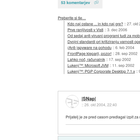
53 komentarjev
Preberite si še…
Kdo naj ostane ... in kdo naj gre?
::
27. okt
Prve ranljivosti v Visti
::
3. dec 2006
Od sedaj anti-virusni programi tudi za mob
Dvojni standardi pri kritiziranju varnosti o
(Anti-)spyware na pohodu
::
6. feb 2004
FrontPage kleparji, pozor!
::
28. sep 2002
Lahko noč, računalnik
::
17. sep 2002
Lukenj™: Microsoft JVM
::
11. sep 2002
Lukenj™: PGP Corporate Desktop 7.1.x
::
|SNap|
::
26. okt 2004, 22:40
Prijatelj je ze pred casom predlagal izpit z