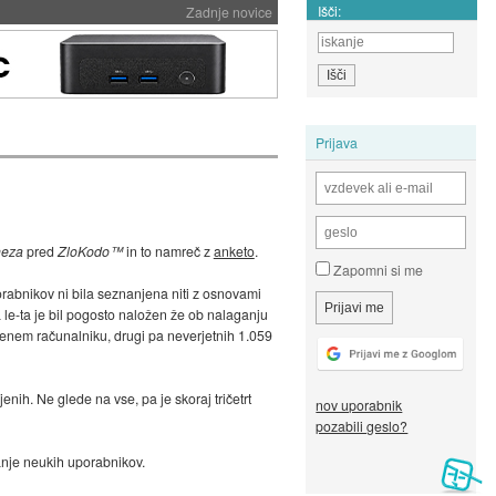
Išči:
Zadnje novice
Prijava
neza
pred
ZloKodo™
in to namreč z
anketo
.
Zapomni si me
orabnikov ni bila seznanjena niti z osnovami
 le-ta je bil pogosto naložen že ob nalaganju
a enem računalniku, drugi pa neverjetnih 1.059
jenih. Ne glede na vse, pa je skoraj tričetrt
nov uporabnik
pozabili geslo?
anje neukih uporabnikov.