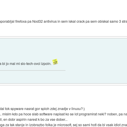
 uporabljal firefoxa pa Nod32 antivirus in sem iskal crack pa sem obiskal samo 3 st
 bi jo mal mi slo-tech-ovci izpoln.
ratal tok spyware nasrat gor sploh zdej znadje v linuxu?:)
. mislm kdo pa hoce slab software napisat ko se lot programirat neki? noben, pa n
vil, en dobr aspirin narest k bo za vse dober...
uga za tak stanje in izobrazbo folka je microsoft, sej so sami hotl da bi vsak idiot zn