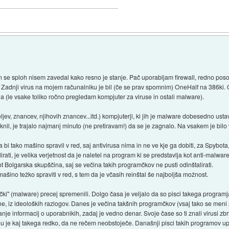
 se sploh nisem zavedal kako resno je stanje. Pač uporabljam firewall, redno po
je. Zadnji virus na mojem računalniku je bil (če se prav spomnim) OneHalf na 386ki.
a (le vsake toliko ročno pregledam kompjuter za viruse in ostali malware).
eljev, znancev, njihovih znancev...itd.) kompjuterji, ki jih je malware dobesedno us
kliknil, je trajalo najmanj minuto (ne pretiravam!) da se je zagnalo. Na vsakem je bilo
bi tako mašino spravil v red, saj antivirusa nima in ne ve kje ga dobiti, za Spyb
alirati, je velika verjetnost da je naletel na program ki se predstavlja kot anti-malwar
 Bolgarska skupščina, saj se večina takih programčkov ne pusti odinštalirati.
šino težko spraviti v red, s tem da je včasih reinštal še najboljša možnost.
amčki'' (malware) precej spremenili. Dolgo časa je veljalo da so pisci takega progra
ne, iz ideoloških razlogov. Danes je večina takšnih programčkov (vsaj tako se meni 
nje informacij o uporabnikih, zadaj je vedno denar. Svoje čase so ti znali virusi zb
je kaj takega redko, da ne rečem neobstoječe. Današnji pisci takih programov upo