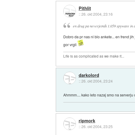
Pithlit
::
26. okt 2004, 23:16
en drug pa neverjetnih 1.059 spyware i
Dobro da pr nas ni blo ankete... en frend ji
gor vrgli
Life is as complicated as we make it...
darkolord
::
26. okt 2004, 23:24
Ahmmm.... kako leto nazaj smo na serverju od 
ripmork
::
26. okt 2004, 23:25