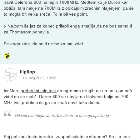
navit Celerona 600 na lepih 1008MHz. Medtem ko je Duron kar
obtičal tam nekje na 700MHz z običajnim zračnim hlajenjem, pa še
to mogla bit velka sreča. To je bil ves point.
> Na,bom še jaz za konec prilepil enga smajlija,da ne boš samo ti
za Thomasom ponavlja
Še enga zate, da se ti ne bo za mal zdel.
flipflop
::
16. avg 2003, 19:53
IceMan,
preberi si tale test
,ob ogromno drugih na na netu,pa boš
videl da se motiš. Duron 600 se navija na bistveno bolje od 700
MHz,tvoj problem če ga ne znaš navit tako daleč.
Od kod tebi ideja, da trošim denar za ta moja opažanja?
Kaj pol sam teste bereš in zaupaš spletnim stranem? So ti o tem