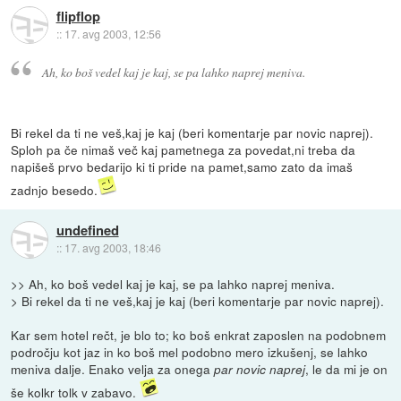
flipflop
::
17. avg 2003, 12:56
Ah, ko boš vedel kaj je kaj, se pa lahko naprej meniva.
Bi rekel da ti ne veš,kaj je kaj (beri komentarje par novic naprej).
Sploh pa če nimaš več kaj pametnega za povedat,ni treba da
napišeš prvo bedarijo ki ti pride na pamet,samo zato da imaš
zadnjo besedo.
undefined
::
17. avg 2003, 18:46
>> Ah, ko boš vedel kaj je kaj, se pa lahko naprej meniva.
> Bi rekel da ti ne veš,kaj je kaj (beri komentarje par novic naprej).
Kar sem hotel rečt, je blo to; ko boš enkrat zaposlen na podobnem
področju kot jaz in ko boš mel podobno mero izkušenj, se lahko
meniva dalje. Enako velja za onega
, le da mi je on
par novic naprej
še kolkr tolk v zabavo.