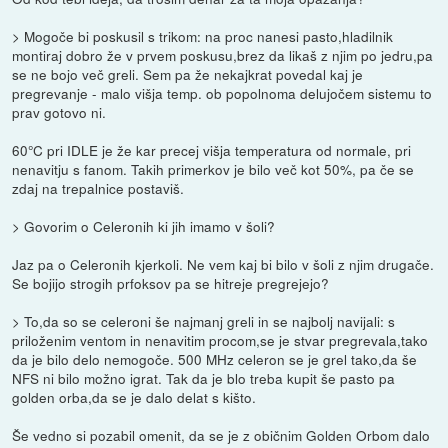
> Mogoče bi poskusil s trikom: na proc nanesi pasto,hladilnik
montiraj dobro že v prvem poskusu,brez da likaš z njim po jedru,pa
se ne bojo več greli. Sem pa že nekajkrat povedal kaj je
pregrevanje - malo višja temp. ob popolnoma delujočem sistemu to
prav gotovo ni.
60°C pri IDLE je že kar precej višja temperatura od normale, pri
nenavitju s fanom. Takih primerkov je bilo več kot 50%, pa če se
zdaj na trepalnice postaviš.
> Govorim o Celeronih ki jih imamo v šoli?
Jaz pa o Celeronih kjerkoli. Ne vem kaj bi bilo v šoli z njim drugače.
Se bojijo strogih prfoksov pa se hitreje pregrejejo?
> To,da so se celeroni še najmanj greli in se najbolj navijali: s
priloženim ventom in nenavitim procom,se je stvar pregrevala,tako
da je bilo delo nemogoče. 500 MHz celeron se je grel tako,da še
NFS ni bilo možno igrat. Tak da je blo treba kupit še pasto pa
golden orba,da se je dalo delat s kišto.
Še vedno si pozabil omenit, da se je z običnim Golden Orbom dalo