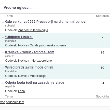
Vredno ogleda ...
Tema
Sporočila
»
Gdo ve kaj več??? Procesorji na diamantni osnovi
9
subsubl
Oddelek:
Znanost in tehnologija
»
"Ubijalec Linuxa"
9
mathjazz
Oddelek:
Novice
/
Ostala programska oprema
»
Kraljeva vrnitev - fotorealizem
15
alien-w
Oddelek:
Novice
/
--Nerazporejeno--
»
Wired predstavlja mode ohišij
10
Gandalfar
Oddelek:
Novice
/
Modifikacije
»
Odprta koda tudi na zasedanje vlade
34
Aspirinix
Oddelek:
Loža
Tema
Sporočila
Več podobnih tem