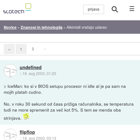
☰
Novice
»
Znanost in tehnologija
»
Alkimisti vračajo udarec
2
»
«
1
undefined
::
16. avg 2003, 01:25
> IceMan: ko si v BIOS setupu procesor ni idle al je pa sam na
mojih platah cudno.
No, v roku 30 sekund od časa prižiga računalnika, se temperatura
tudi ne more spremenit za več kot 5%. S tem se menda oba
strinjava.
flipflop
::
16. avg 2003, 03:13