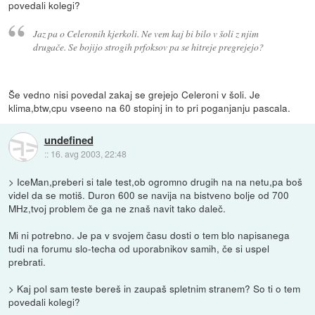
povedali kolegi?
Jaz pa o Celeronih kjerkoli. Ne vem kaj bi bilo v šoli z njim
drugače. Se bojijo strogih prfoksov pa se hitreje pregrejejo?
Še vedno nisi povedal zakaj se grejejo Celeroni v šoli. Je
klima,btw,cpu vseeno na 60 stopinj in to pri poganjanju pascala.
undefined
::
16. avg 2003, 22:48
> IceMan,preberi si tale test,ob ogromno drugih na na netu,pa boš
videl da se motiš. Duron 600 se navija na bistveno bolje od 700
MHz,tvoj problem če ga ne znaš navit tako daleč.
Mi ni potrebno. Je pa v svojem času dosti o tem blo napisanega
tudi na forumu slo-techa od uporabnikov samih, če si uspel
prebrati.
> Kaj pol sam teste bereš in zaupaš spletnim stranem? So ti o tem
povedali kolegi?