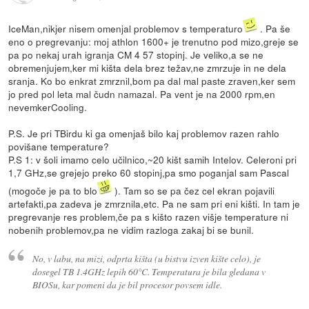
IceMan,nikjer nisem omenjal problemov s temperaturo
. Pa še
eno o pregrevanju: moj athlon 1600+ je trenutno pod mizo,greje se
pa po nekaj urah igranja CM 4 57 stopinj. Je veliko,a se ne
obremenjujem,ker mi kišta dela brez težav,ne zmrzuje in ne dela
sranja. Ko bo enkrat zmrznil,bom pa dal mal paste zraven,ker sem
jo pred pol leta mal čudn namazal. Pa vent je na 2000 rpm,en
nevemkerCooling.
P.S. Je pri TBirdu ki ga omenjaš bilo kaj problemov razen rahlo
povišane temperature?
P.S 1: v šoli imamo celo učilnico,~20 kišt samih Intelov. Celeroni pri
1,7 GHz,se grejejo preko 60 stopinj,pa smo poganjal sam Pascal
(mogoče je pa to blo
). Tam so se pa čez cel ekran pojavili
artefakti,pa zadeva je zmrznila,etc. Pa ne sam pri eni kišti. In tam je
pregrevanje res problem,če pa s kišto razen višje temperature ni
nobenih problemov,pa ne vidim razloga zakaj bi se bunil.
No, v labu, na mizi, odprta kišta (u bistvu izven kište celo), je
dosegel TB 1.4GHz lepih 60°C. Temperatura je bila gledana v
BIOSu, kar pomeni da je bil procesor povsem idle.