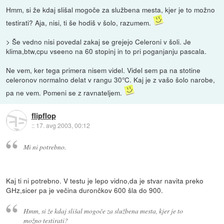
Hmm, si že kdaj slišal mogoče za službena mesta, kjer je to možno
testirati? Aja, nisi, ti še hodiš v šolo, razumem.
> Še vedno nisi povedal zakaj se grejejo Celeroni v šoli. Je
klima,btw,cpu vseeno na 60 stopinj in to pri poganjanju pascala.
Ne vem, ker tega primera nisem videl. Videl sem pa na stotine
celeronov normalno delat v rangu 30°C. Kaj je z vašo šolo narobe,
pa ne vem. Pomeni se z ravnateljem.
flipflop
::
17. avg 2003, 00:12
Mi ni potrebno.
Kaj ti ni potrebno. V testu je lepo vidno,da je stvar navita preko
GHz,sicer pa je večina durončkov 600 šla do 900.
Hmm, si že kdaj slišal mogoče za službena mesta, kjer je to
možno testirati?