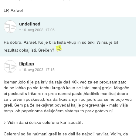
LP, Azrael
undefined
::
16. avg 2003, 17:06
Pa dobro, Azrael. Ko je bila kišta vkup in so tekli Winsi, je bil
rezultat dokaj isti. Srečen?
flipflop
::
16. avg 2003, 17:15
Iceman,kdo ti je pa kriv da raje daš 40k več za en proc,sam zato
da se lahko po slo-techu kregaš kako se Intel manj greje. Mogoče
bi poskusil s trikom: na proc nanesi pasto,hladilnik montiraj dobro
že v prvem poskusu,brez da likaš z njim po jedru,pa se ne bojo več
greli. Sem pa že nekajkrat povedal kaj je pregrevanje - malo višja
temp. ob popolnoma delujočem sistemu to prav gotovo ni.
> Vidim da si šolske celerone kar izpustil .
Celeroni so še najmanj greli in se dali še najbolj navijat. Vidim, da