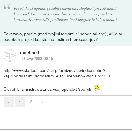
Prav tako si ugodno pozabil omenit moj zloglasni projekt takrat,
ki ni imel dosti opravka s hardwareom, imelo pa je opravka s
kostumaziranjem 3dfx gonilnikov. Imaš mogoče še kaj za dodat?
Povezavo, prosim (med tvojimi temami ni noben takšne), ali je to
podoben projekt kot stotine testiranih procesorjev?
undefined
::
18. avg 2003, 00:15
http://www.slo-tech.com/script/arhivnovice/index.shtml?
kaj=2&oddatum=&dodatum=&isci=IceMan&Avtor=0&Vir=0
Človek bi si mislil, da znaš vsaj uporabit Search.
2
»
«
1