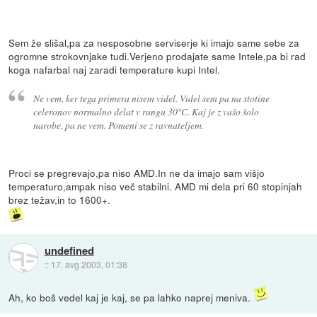
Sem že slišal,pa za nesposobne serviserje ki imajo same sebe za
ogromne strokovnjake tudi.Verjeno prodajate same Intele,pa bi rad
koga nafarbal naj zaradi temperature kupi Intel.
Ne vem, ker tega primera nisem videl. Videl sem pa na stotine
celeronov normalno delat v rangu 30°C. Kaj je z vašo šolo
narobe, pa ne vem. Pomeni se z ravnateljem.
Proci se pregrevajo,pa niso AMD.In ne da imajo sam višjo
temperaturo,ampak niso več stabilni. AMD mi dela pri 60 stopinjah
brez težav,in to 1600+.
undefined
::
17. avg 2003, 01:38
Ah, ko boš vedel kaj je kaj, se pa lahko naprej meniva.