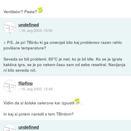
Ventilator? Pasta?
undefined
::
16. avg 2003, 10:50
> P.S. Je pri TBirdu ki ga omenjaš bilo kaj problemov razen rahlo
povišane temperature?
Seveda so bili problemi. 60°C je mel, ko je bil idle. Ko se je igrala
kakšna igra, se je po nekem času sam od sebe resetiral. Navijanja
ni bilo seveda nič.
flipflop
::
16. avg 2003, 12:49
Vidim da si šolske celerone kar izpustil
.
In kaj si potem naredil s tem TBirdom?
undefined