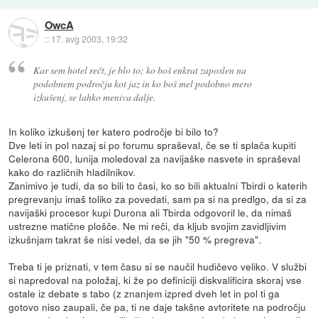
OwcA
::
17. avg 2003, 19:32
Kar sem hotel rečt, je blo to; ko boš enkrat zaposlen na
podobnem področju kot jaz in ko boš mel podobno mero
izkušenj, se lahko meniva dalje.
In koliko izkušenj ter katero področje bi bilo to?
Dve leti in pol nazaj si po forumu spraševal, če se ti splača kupiti
Celerona 600, lunija moledoval za navijaške nasvete in spraševal
kako do različnih hladilnikov.
Zanimivo je tudi, da so bili to časi, ko so bili aktualni Tbirdi o katerih
pregrevanju imaš toliko za povedati, sam pa si na predlgo, da si za
navijaški procesor kupi Durona ali Tbirda odgovoril le, da nimaš
ustrezne matične plošče. Ne mi reči, da kljub svojim zavidljivim
izkušnjam takrat še nisi vedel, da se jih "50 % pregreva".
Treba ti je priznati, v tem času si se naučil hudičevo veliko. V službi
si napredoval na položaj, ki že po definiciji diskvalificira skoraj vse
ostale iz debate s tabo (z znanjem izpred dveh let in pol ti ga
gotovo niso zaupali, če pa, ti ne daje takšne avtoritete na področju