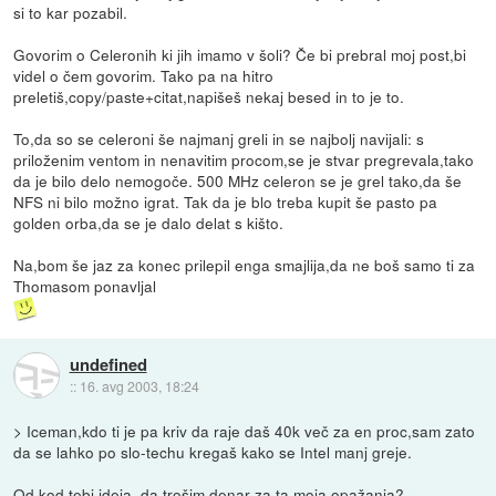
si to kar pozabil.
Govorim o Celeronih ki jih imamo v šoli? Če bi prebral moj post,bi
videl o čem govorim. Tako pa na hitro
preletiš,copy/paste+citat,napišeš nekaj besed in to je to.
To,da so se celeroni še najmanj greli in se najbolj navijali: s
priloženim ventom in nenavitim procom,se je stvar pregrevala,tako
da je bilo delo nemogoče. 500 MHz celeron se je grel tako,da še
NFS ni bilo možno igrat. Tak da je blo treba kupit še pasto pa
golden orba,da se je dalo delat s kišto.
Na,bom še jaz za konec prilepil enga smajlija,da ne boš samo ti za
Thomasom ponavljal
undefined
::
16. avg 2003, 18:24
> Iceman,kdo ti je pa kriv da raje daš 40k več za en proc,sam zato
da se lahko po slo-techu kregaš kako se Intel manj greje.
Od kod tebi ideja, da trošim denar za ta moja opažanja?