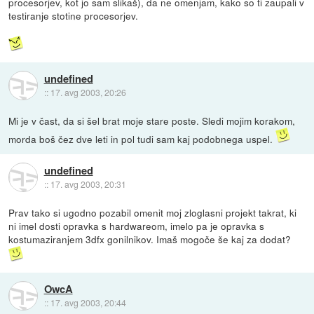
procesorjev, kot jo sam slikaš), da ne omenjam, kako so ti zaupali v
testiranje stotine procesorjev.
undefined
::
17. avg 2003, 20:26
Mi je v čast, da si šel brat moje stare poste. Sledi mojim korakom,
morda boš čez dve leti in pol tudi sam kaj podobnega uspel.
undefined
::
17. avg 2003, 20:31
Prav tako si ugodno pozabil omenit moj zloglasni projekt takrat, ki
ni imel dosti opravka s hardwareom, imelo pa je opravka s
kostumaziranjem 3dfx gonilnikov. Imaš mogoče še kaj za dodat?
OwcA
::
17. avg 2003, 20:44