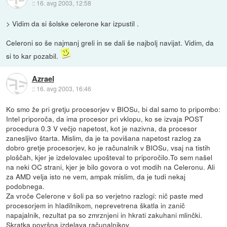
::
16. avg 2003, 12:58
> Vidim da si šolske celerone kar izpustil .
Celeroni so še najmanj greli in se dali še najbolj navijat. Vidim, da
si to kar pozabil.
Azrael
::
16. avg 2003, 16:46
Ko smo že pri gretju procesorjev v BIOSu, bi dal samo to pripombo:
Intel priporoča, da ima procesor pri vklopu, ko se izvaja POST
procedura 0.3 V večjo napetost, kot je nazivna, da procesor
zanesljivo štarta. Mislim, da je ta povišana napetost razlog za
dobro gretje procesorjev, ko je računalnik v BIOSu, vsaj na tistih
ploščah, kjer je izdelovalec upošteval to priporočilo.To sem našel
na neki OC strani, kjer je bilo govora o vot modih na Celeronu. Ali
za AMD velja isto ne vem, ampak mislim, da je tudi nekaj
podobnega.
Za vroče Celerone v šoli pa so verjetno razlogi: nič paste med
procesorjem in hladilnikom, neprevetrena škatla in zanič
napajalnik, rezultat pa so zmrznjeni in hkrati zakuhani mlinčki.
Skratka površna izdelava računalnikov.