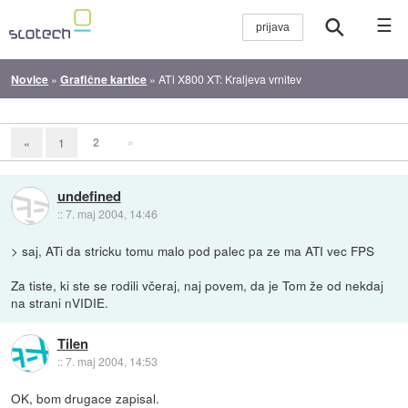
☰
Novice
»
Grafične kartice
»
ATi X800 XT: Kraljeva vrnitev
2
»
«
1
undefined
::
7. maj 2004, 14:46
> saj, ATi da stricku tomu malo pod palec pa ze ma ATI vec FPS
Za tiste, ki ste se rodili včeraj, naj povem, da je Tom že od nekdaj
na strani nVIDIE.
Tilen
::
7. maj 2004, 14:53
OK, bom drugace zapisal.