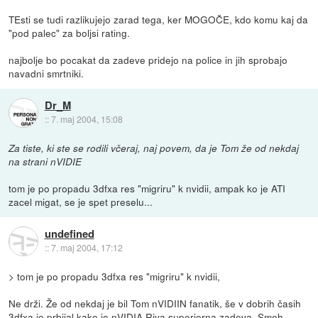
TEsti se tudi razlikujejo zarad tega, ker MOGOČE, kdo komu kaj da
"pod palec" za boljsi rating.
najbolje bo pocakat da zadeve pridejo na police in jih sprobajo
navadni smrtniki.
Dr_M
::
7. maj 2004, 15:08
Za tiste, ki ste se rodili včeraj, naj povem, da je Tom že od nekdaj
na strani nVIDIE
tom je po propadu 3dfxa res "migriru" k nvidii, ampak ko je ATI
zacel migat, se je spet preselu...
undefined
::
7. maj 2004, 17:12
> tom je po propadu 3dfxa res "migriru" k nvidii,
Ne drži. Že od nekdaj je bil Tom nVIDIIN fanatik, še v dobrih časih
3dfxa je prbijal kako je nVIDIA Riva superiorna zadeva. Smeh.