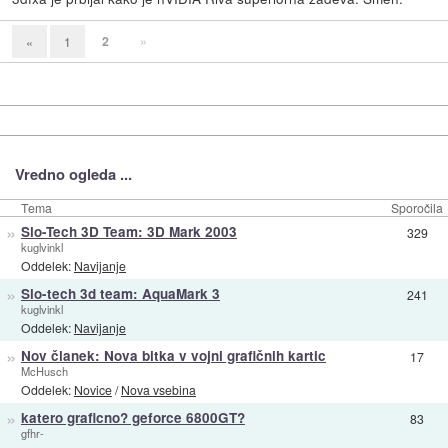
2
»
«
1
Vredno ogleda ...
Tema
Sporočila
»
Slo-Tech 3D Team: 3D Mark 2003
329
kuglvinkl
Oddelek:
Navijanje
»
Slo-tech 3d team: AquaMark 3
241
kuglvinkl
Oddelek:
Navijanje
»
Nov članek: Nova bitka v vojni grafičnih kartic
17
McHusch
Oddelek:
Novice
/
Nova vsebina
»
katero graficno? geforce 6800GT?
83
gfhr-