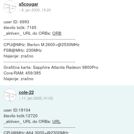
s5cougar
::
8. jan 2005, 15:20
user ID: 6993
število točk: 7165
_aktiven_ URL do ORBa:
ORB
------------------------------------------------
CPU@MHz: Barton M 2600+@2530MHz
FSB@MHz: 230MHz
hlajenje: zračno
------------------------------------------------
Grafična karta: Sapphire Atlantis Radeon 9800Pro
Core/RAM: 459/385
hlajenje: zračno
cole-22
::
11. jan 2005, 01:03
user ID:19104
število točk:12720
_aktiven_ URL do ORBa:
URL
------------------------------------------------
CPU@MHz:A64 3000+@2300MHz