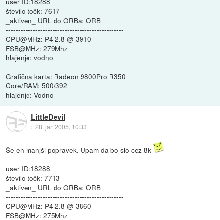
user ID:18288
število točk: 7617
_aktiven_ URL do ORBa:
ORB
------------------------------------------------
CPU@MHz: P4 2.8 @ 3910
FSB@MHz: 279Mhz
hlajenje: vodno
------------------------------------------------
Grafična karta: Radeon 9800Pro R350
Core/RAM: 500/392
hlajenje: Vodno
LittleDevil
::
28. jan 2005, 10:33
Še en manjši popravek. Upam da bo slo cez 8k
user ID:18288
število točk: 7713
_aktiven_ URL do ORBa:
ORB
------------------------------------------------
CPU@MHz: P4 2.8 @ 3860
FSB@MHz: 275Mhz