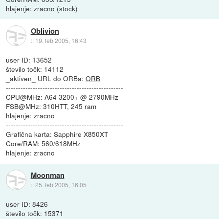
hlajenje: zracno (stock)
Oblivion
::
19. feb 2005, 16:43
user ID: 13652
število točk: 14112
_aktiven_ URL do ORBa:
ORB
------------------------------------------------
CPU@MHz: A64 3200+ @ 2790MHz
FSB@MHz: 310HTT, 245 ram
hlajenje: zracno
------------------------------------------------
Grafična karta: Sapphire X850XT
Core/RAM: 560/618MHz
hlajenje: zracno
Moonman
::
25. feb 2005, 16:05
user ID: 8426
število točk: 15371