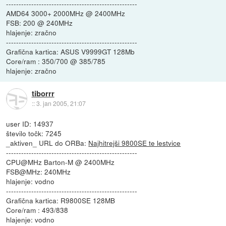
----------------------------------------------------
AMD64 3000+ 2000MHz @ 2400MHz
FSB: 200 @ 240MHz
hlajenje: zračno
----------------------------------------------------
Grafična kartica: ASUS V9999GT 128Mb
Core/ram : 350/700 @ 385/785
hlajenje: zračno
tiborrr
::
3. jan 2005, 21:07
user ID: 14937
število točk: 7245
_aktiven_ URL do ORBa:
Najhitrejši 9800SE te lestvice
----------------------------------------------------
CPU@MHz Barton-M @ 2400MHz
FSB@MHz: 240MHz
hlajenje: vodno
----------------------------------------------------
Grafična kartica: R9800SE 128MB
Core/ram : 493/838
hlajenje: vodno