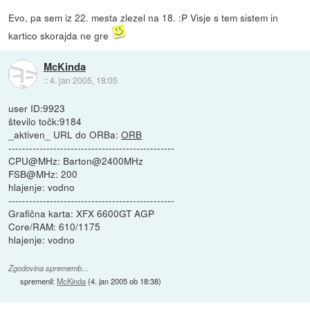
Evo, pa sem iz 22. mesta zlezel na 18. :P Visje s tem sistem in
kartico skorajda ne gre
McKinda
::
4. jan 2005, 18:05
user ID:9923
število točk:9184
_aktiven_ URL do ORBa:
ORB
------------------------------------------------
CPU@MHz: Barton@2400MHz
FSB@MHz: 200
hlajenje: vodno
------------------------------------------------
Grafična karta: XFX 6600GT AGP
Core/RAM: 610/1175
hlajenje: vodno
Zgodovina sprememb…
spremenil:
McKinda
(
4. jan 2005 ob 18:38
)