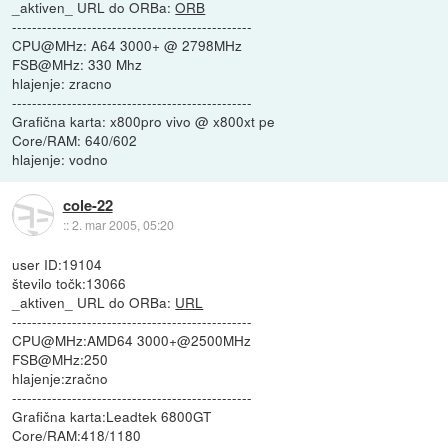
_aktiven_ URL do ORBa:
ORB
------------------------------------------------
CPU@MHz: A64 3000+ @ 2798MHz
FSB@MHz: 330 Mhz
hlajenje: zracno
------------------------------------------------
Grafična karta: x800pro vivo @ x800xt pe
Core/RAM: 640/602
hlajenje: vodno
cole-22
::
2. mar 2005, 05:20
user ID:19104
število točk:13066
_aktiven_ URL do ORBa:
URL
------------------------------------------------
CPU@MHz:AMD64 3000+@2500MHz
FSB@MHz:250
hlajenje:zračno
------------------------------------------------
Grafična karta:Leadtek 6800GT
Core/RAM:418/1180