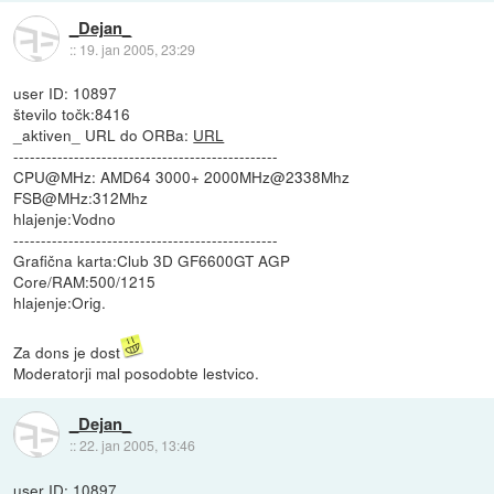
_Dejan_
::
19. jan 2005, 23:29
user ID: 10897
število točk:8416
_aktiven_ URL do ORBa:
URL
------------------------------------------------
CPU@MHz: AMD64 3000+ 2000MHz@2338Mhz
FSB@MHz:312Mhz
hlajenje:Vodno
------------------------------------------------
Grafična karta:Club 3D GF6600GT AGP
Core/RAM:500/1215
hlajenje:Orig.
Za dons je dost
Moderatorji mal posodobte lestvico.
_Dejan_
::
22. jan 2005, 13:46
user ID: 10897