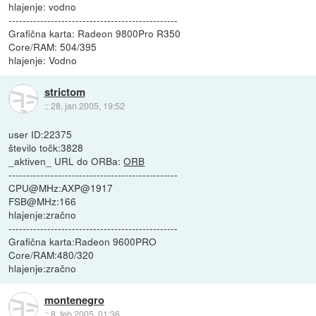
hlajenje: vodno
------------------------------------------------
Grafična karta: Radeon 9800Pro R350
Core/RAM: 504/395
hlajenje: Vodno
strictom
::
28. jan 2005, 19:52
user ID:22375
število točk:3828
_aktiven_ URL do ORBa:
ORB
------------------------------------------------
CPU@MHz:AXP@1917
FSB@MHz:166
hlajenje:zračno
------------------------------------------------
Grafična karta:Radeon 9600PRO
Core/RAM:480/320
hlajenje:zračno
montenegro
::
8. feb 2005, 01:36