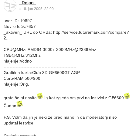
_Dejan_
::
18. jan 2005, 22:00
user ID: 10897
število točk:7657
_aktiven_ URL do ORBa:
http://service.futuremark.com/compare?
2...
------------------------------------------------
CPU@MHz: AMD64 3000+ 2000MHz@2338Mhz
FSB@MHz:312Mhz
hlajenje:Vodno
------------------------------------------------
Grafična karta:Club 3D GF6600GT AGP
Core/RAM:500/900
hlajenje:Orig.
grafa še ni navita
In kot zgleda sm prvi na lestvici z GF6600
Čudno
P.S. Vidm da jih je neki že pred mano in da moderatorji niso
updatal lestvice.
Zgodovina sprememb…