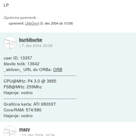
LP
Zgodovina sprememb…
spremenil:
LittleDevil
(
5. dec 2004 ob 10:09
)
burkiburke
::
7. dec 2004, 00:58
user ID: 13357
število točk: 13642
_aktiven_ URL do ORBa:
ORB
------------------------------------------------
CPU@MHz: P4 3.0 @ 3885
FSB@MHz: 259Mhz
hlajenje: vodno
------------------------------------------------
Grafična karta: ATI X800XT
Core/RAM: 574/580
hlajenje: vodno
mazy
::
12. dec 2004, 16:34