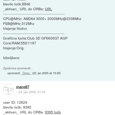
število točk:8846
_aktiven_ URL do ORBa:
URL
------------------------------------------------
CPU@MHz: AMD64 3000+ 2000MHz@2338Mhz
FSB@MHz:312Mhz
hlajenje:Vodno
------------------------------------------------
Grafična karta:Club 3D GF6600GT AGP
Core/RAM:550/1197
hlajenje:Orig.
Izboljšano
Zgodovina sprememb…
spremenil:
_Dejan_
(
22. jan 2005 ob 15:35
)
mare87
::
23. jan 2005, 21:24
user ID: 12624
število točk: 9395
_aktiven_ URL do ORBa:
9395 točk