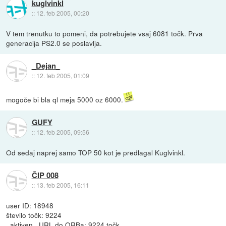
kuglvinkl
::
12. feb 2005, 00:20
V tem trenutku to pomeni, da potrebujete vsaj 6081 točk. Prva
generacija PS2.0 se poslavlja.
_Dejan_
::
12. feb 2005, 01:09
mogoče bi bla ql meja 5000 oz 6000.
GUFY
::
12. feb 2005, 09:56
Od sedaj naprej samo TOP 50 kot je predlagal Kuglvinkl.
ČIP 008
::
13. feb 2005, 16:11
user ID: 18948
število točk: 9224
_aktiven_ URL do ORBa:
9224 točk