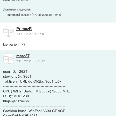
Zgodovina sprememb…
spremenil:
matjash
(
17. feb 2005 ob 13:48
)
PrimozR
::
17. feb 2005, 16:01
kje pa je link?
mare87
::
19. feb 2005, 12:21
user ID: 12624
število točk: 9661
_aktiven_ URL do ORBa:
9661 točk
------------------------------------------------
CPU@MHz: Barton M 2500+@2650 MHz
FSB@MHz: 230
hlajenje: zracno
------------------------------------------------
Grafična karta: WinFast 6600 GT AGP
Core/RAM: 635/1215