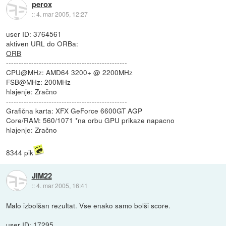
perox
::
4. mar 2005, 12:27
user ID: 3764561
aktiven URL do ORBa:
ORB
------------------------------------------------
CPU@MHz: AMD64 3200+ @ 2200MHz
FSB@MHz: 200MHz
hlajenje: Zračno
------------------------------------------------
Grafična karta: XFX GeForce 6600GT AGP
Core/RAM: 560/1071 *na orbu GPU prikaze napacno
hlajenje: Zračno
8344 pik
JIM22
::
4. mar 2005, 16:41
Malo izbolšan rezultat. Vse enako samo bolši score.
user ID: 17295