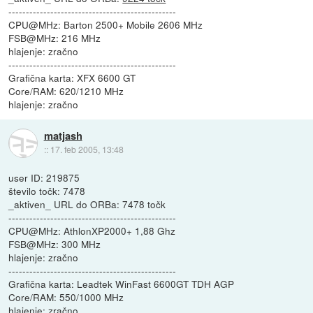
------------------------------------------------
CPU@MHz: Barton 2500+ Mobile 2606 MHz
FSB@MHz: 216 MHz
hlajenje: zračno
------------------------------------------------
Grafična karta: XFX 6600 GT
Core/RAM: 620/1210 MHz
hlajenje: zračno
matjash
::
17. feb 2005, 13:48
user ID: 219875
število točk: 7478
_aktiven_ URL do ORBa: 7478 točk
------------------------------------------------
CPU@MHz: AthlonXP2000+ 1,88 Ghz
FSB@MHz: 300 MHz
hlajenje: zračno
------------------------------------------------
Grafična karta: Leadtek WinFast 6600GT TDH AGP
Core/RAM: 550/1000 MHz
hlajenje: zračno