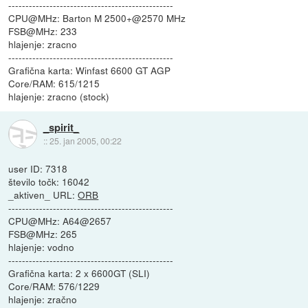
------------------------------------------------
CPU@MHz: Barton M 2500+@2570 MHz
FSB@MHz: 233
hlajenje: zracno
------------------------------------------------
Grafična karta: Winfast 6600 GT AGP
Core/RAM: 615/1215
hlajenje: zracno (stock)
_spirit_
::
25. jan 2005, 00:22
user ID: 7318
število točk: 16042
_aktiven_ URL:
ORB
------------------------------------------------
CPU@MHz: A64@2657
FSB@MHz: 265
hlajenje: vodno
------------------------------------------------
Grafična karta: 2 x 6600GT (SLI)
Core/RAM: 576/1229
hlajenje: zračno