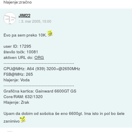
hlajenje:zračno
JIM22
::
3. mar 2005, 15:00
Evo pa sem preko 10K.
user ID: 17295
število točk: 10081
aktiven URL do:
ORG
------------------------------------------------
CPU@MHz: A64 (939) 3200+@2650MHz
FSB@MHz: 265
hlajenje: Voda
------------------------------------------------
Grafična kartica: Gainward 6600GT GS
Core/RAM: 632/1320
Hlajenje: Zrak
Upam da dobim od sošolca še eno 6600gt. Ima isto in pol bo šele
zanimivo