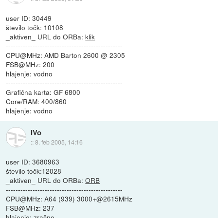
user ID: 30449
število točk: 10108
_aktiven_ URL do ORBa:
klik
------------------------------------------------
CPU@MHz: AMD Barton 2600 @ 2305
FSB@MHz: 200
hlajenje: vodno
------------------------------------------------
Grafična karta: GF 6800
Core/RAM: 400/860
hlajenje: vodno
IVo
::
8. feb 2005, 14:16
user ID: 3680963
število točk:12028
_aktiven_ URL do ORBa:
ORB
------------------------------------------------
CPU@MHz: A64 (939) 3000+@2615MHz
FSB@MHz: 237
hlajenje: zračno