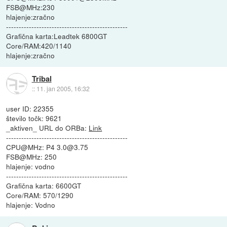
FSB@MHz:230
hlajenje:zračno
------------------------------------------------
Grafična karta:Leadtek 6800GT
Core/RAM:420/1140
hlajenje:zračno
Tribal
::
11. jan 2005, 16:32
user ID: 22355
število točk: 9621
_aktiven_ URL do ORBa:
Link
------------------------------------------------
CPU@MHz: P4 3.0@3.75
FSB@MHz: 250
hlajenje: vodno
------------------------------------------------
Grafična karta: 6600GT
Core/RAM: 570/1290
hlajenje: Vodno