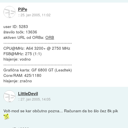
PiPe
::
25. jan 2005, 11:02
user ID: 5283
število točk: 13636
aktiven URL od ORBa:
ORB
------------------------------------------------
CPU@MHz: A64 3200+ @ 2750 MHz
FSB@MHz: 275 (1:1)
hlajenje: vodno
------------------------------------------------
Grafična karta: GF 6800 GT (Leadtek)
Core/RAM: 425/1180
hlajenje: zračno
LittleDevil
::
27. jan 2005, 14:05
Volt-mod se kar občutno pozna... Računam da bo šlo čez 8k pik