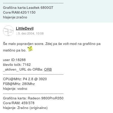
------------------------------------------------
Grafična karta:Leadtek 6800GT
Core/RAM:420/1150
hlajenje:zračno
LittleDevil
::
5. dec 2004, 10:08
Še malo popravljen score. Zdej pa še volt-mod na grafično pa
matično pa bo.
user ID:18288
število točk: 7162
_aktiven_ URL do ORBa:
ORB
------------------------------------------------
CPU@MHz: P4 2.8 @ 3920
FSB@MHz: 280Mhz
hlajenje: vodno
------------------------------------------------
Grafična karta: Radeon 9800ProR350
Core/RAM: 459/378
hlajenje: Zračno (originalno)