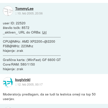
TommyLee
::
10. feb 2005, 20:56
user ID: 22520
število točk: 8572
_aktiven_ URL do ORBa:
Url
------------------------------------------------
CPU@MHz: AMD XP2200+@2200
FSB@MHz: 223Mhz
hlajenje: zrak
------------------------------------------------
Grafična karta: (WinFast) GF 6600 GT
Core/RAM: 580/1150
hlajenje: zrak
kuglvinkl
::
12. feb 2005, 00:17
Moderatorju predlagam, da se tudi ta lestvica omeji na top 50
userjev.