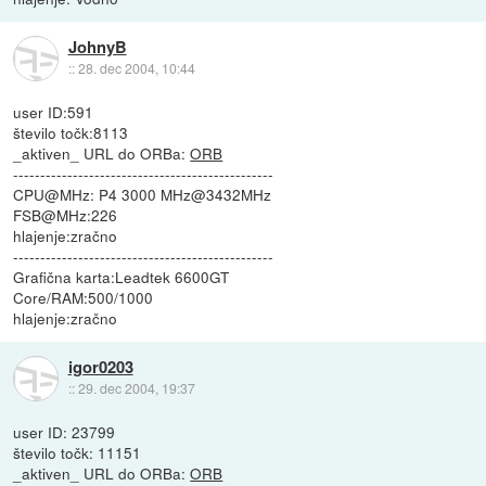
JohnyB
::
28. dec 2004, 10:44
user ID:591
število točk:8113
_aktiven_ URL do ORBa:
ORB
------------------------------------------------
CPU@MHz: P4 3000 MHz@3432MHz
FSB@MHz:226
hlajenje:zračno
------------------------------------------------
Grafična karta:Leadtek 6600GT
Core/RAM:500/1000
hlajenje:zračno
igor0203
::
29. dec 2004, 19:37
user ID: 23799
število točk: 11151
_aktiven_ URL do ORBa:
ORB