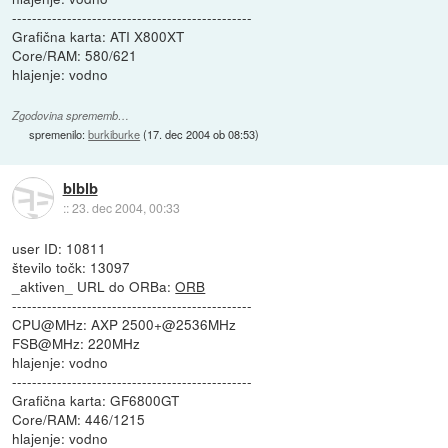
------------------------------------------------
Grafična karta: ATI X800XT
Core/RAM: 580/621
hlajenje: vodno
Zgodovina sprememb…
spremenilo:
burkiburke
(
17. dec 2004 ob 08:53
)
blblb
::
23. dec 2004, 00:33
user ID: 10811
število točk: 13097
_aktiven_ URL do ORBa:
ORB
------------------------------------------------
CPU@MHz: AXP 2500+@2536MHz
FSB@MHz: 220MHz
hlajenje: vodno
------------------------------------------------
Grafična karta: GF6800GT
Core/RAM: 446/1215
hlajenje: vodno