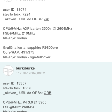
user ID:
13074
število točk: 7224
_aktiven_ URL do ORBa:
klik
------------------------------------------------
CPU@MHz: AXP barton 2500+ @ 2604MHz
FSB@MHz: 219MHz
hlajenje: vodno
------------------------------------------------
Grafična karta: sapphire R9800pro
Core/RAM: 491/375
hlajenje: vodno - vga-fullcover
burkiburke
::
17. dec 2004, 08:52
user ID: 13357
število točk: 13870
_aktiven_ URL do ORBa:
ORB
------------------------------------------------
CPU@MHz: P4 3.0 @ 3905
FSB@MHz: 260Mhz
hlajenje: vodno