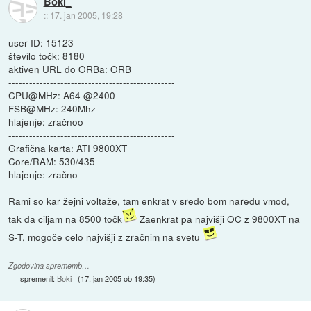
Boki_
::
17. jan 2005, 19:28
user ID: 15123
število točk: 8180
aktiven URL do ORBa:
ORB
------------------------------------------------
CPU@MHz: A64 @2400
FSB@MHz: 240Mhz
hlajenje: zračnoo
------------------------------------------------
Grafična karta: ATI 9800XT
Core/RAM: 530/435
hlajenje: zračno
Rami so kar žejni voltaže, tam enkrat v sredo bom naredu vmod,
tak da ciljam na 8500 točk
Zaenkrat pa najvišji OC z 9800XT na
S-T, mogoče celo najvišji z zračnim na svetu
Zgodovina sprememb…
spremenil:
Boki_
(
17. jan 2005 ob 19:35
)