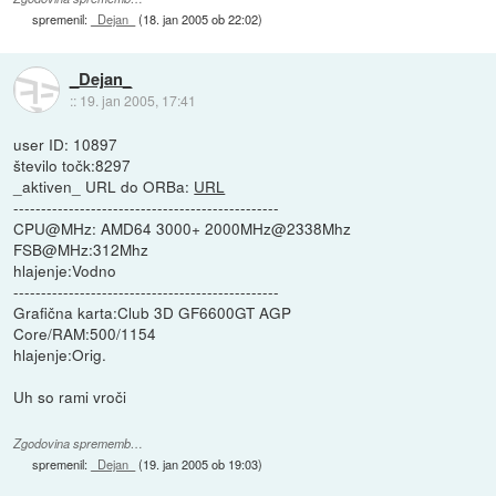
spremenil:
_Dejan_
(
18. jan 2005 ob 22:02
)
_Dejan_
::
19. jan 2005, 17:41
user ID: 10897
število točk:8297
_aktiven_ URL do ORBa:
URL
------------------------------------------------
CPU@MHz: AMD64 3000+ 2000MHz@2338Mhz
FSB@MHz:312Mhz
hlajenje:Vodno
------------------------------------------------
Grafična karta:Club 3D GF6600GT AGP
Core/RAM:500/1154
hlajenje:Orig.
Uh so rami vroči
Zgodovina sprememb…
spremenil:
_Dejan_
(
19. jan 2005 ob 19:03
)