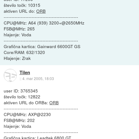
število točk: 10315
aktiven URL do:
ORB
------------------------------------------------
CPU@MHz: A64 (939) 3200+@2650MHz
FSB@MHz: 265
hlajenje: Voda
------------------------------------------------
Grafična kartica: Gainward 6600GT GS
Core/RAM: 632/1320
Hlajenje: Zrak
Tilen
::
4. mar 2005, 18:03
user ID: 3765345
število točk: 12822
aktiven URL do ORBa:
ORB
------------------------------------------------
CPU@MHz: AXP@2230
FSB@MHz: 202
hlajenje: Voda
------------------------------------------------
Grafična kartica: Leadtek 6800 GT