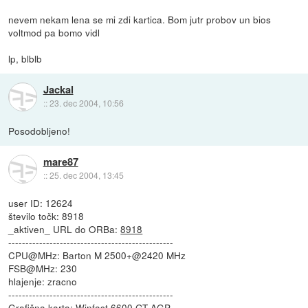
nevem nekam lena se mi zdi kartica. Bom jutr probov un bios
voltmod pa bomo vidl
lp, blblb
Jackal
::
23. dec 2004, 10:56
Posodobljeno!
mare87
::
25. dec 2004, 13:45
user ID: 12624
število točk: 8918
_aktiven_ URL do ORBa:
8918
------------------------------------------------
CPU@MHz: Barton M 2500+@2420 MHz
FSB@MHz: 230
hlajenje: zracno
------------------------------------------------
Grafična karta: Winfast 6600 GT AGP