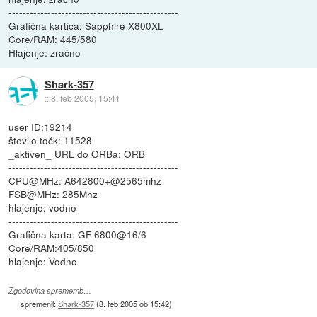
------------------------------------------------
Grafična kartica: Sapphire X800XL
Core/RAM: 445/580
Hlajenje: zračno
Shark-357
::
8. feb 2005, 15:41
user ID:19214
število točk: 11528
_aktiven_ URL do ORBa:
ORB
------------------------------------------------
CPU@MHz: A642800+@2565mhz
FSB@MHz: 285Mhz
hlajenje: vodno
------------------------------------------------
Grafična karta: GF 6800@16/6
Core/RAM:405/850
hlajenje: Vodno
Zgodovina sprememb…
spremenil:
Shark-357
(
8. feb 2005 ob 15:42
)