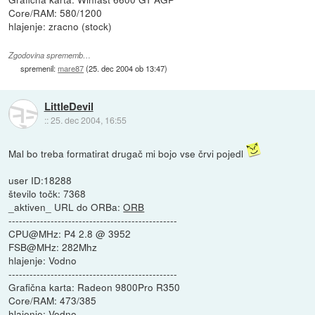
Core/RAM: 580/1200
hlajenje: zracno (stock)
Zgodovina sprememb…
spremenil:
mare87
(
25. dec 2004 ob 13:47
)
LittleDevil
::
25. dec 2004, 16:55
Mal bo treba formatirat drugač mi bojo vse črvi pojedl
user ID:18288
število točk: 7368
_aktiven_ URL do ORBa:
ORB
------------------------------------------------
CPU@MHz: P4 2.8 @ 3952
FSB@MHz: 282Mhz
hlajenje: Vodno
------------------------------------------------
Grafična karta: Radeon 9800Pro R350
Core/RAM: 473/385
hlajenje: Vodno