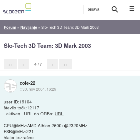
☰
Forum
»
Navijanje
»
Slo-Tech 3D Team: 3D Mark 2003
Slo-Tech 3D Team: 3D Mark 2003
4
/ 7
««
«
»
»»
cole-22
::
30. nov 2004, 16:29
user ID:19104
število točk:12117
_aktiven_ URL do ORBa:
URL
------------------------------------------------
CPU@MHz:AMD Athlon 2600+@2320MHz
FSB@MHz:221
hlajenje:zračno