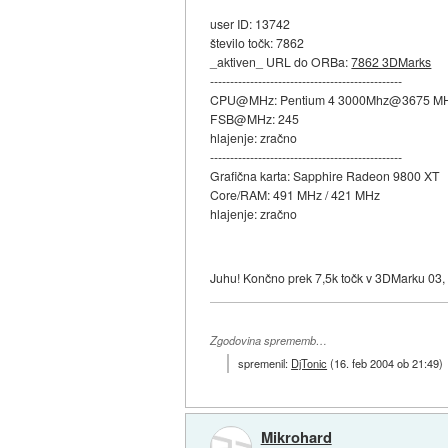
user ID: 13742
število točk: 7862
_aktiven_ URL do ORBa:
7862 3DMarks
------------------------------------------------
CPU@MHz: Pentium 4 3000Mhz@3675 M
FSB@MHz: 245
hlajenje: zračno
------------------------------------------------
Grafična karta: Sapphire Radeon 9800 XT
Core/RAM: 491 MHz / 421 MHz
hlajenje: zračno
Juhu! Končno prek 7,5k točk v 3DMarku 03
Zgodovina sprememb…
spremenil:
DjTonic
(
16. feb 2004 ob 21:49
)
Mikrohard