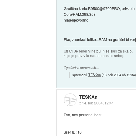
------------------------------------------------
Grafična karta:R9500@9700PRO, privzeta 
Core/RAM:398/358
hlajenje:vodno
Eko, zaenkrat toliko...RAM na grafični bi ver
Uf! Uf! Je rekel Vinetou in se skril za skalo,
ki jo je prav v ta namen nosil s seboj.
Zgodovina sprememb…
spremenil:
TESKAn
(
13. feb 2004 ob 12:34
TESKAn
::
14. feb 2004, 12:41
Evo, nov personal best:
user ID: 10