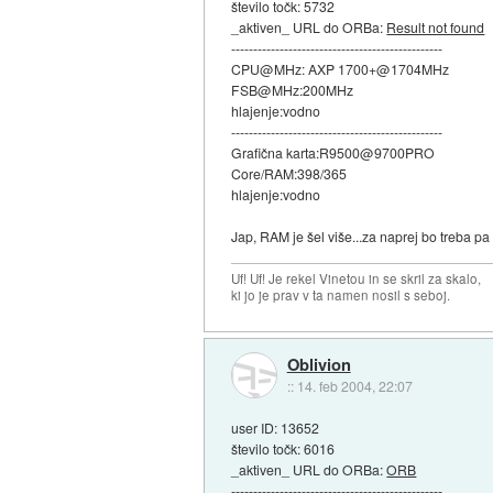
število točk: 5732
_aktiven_ URL do ORBa:
Result not found
------------------------------------------------
CPU@MHz: AXP 1700+@1704MHz
FSB@MHz:200MHz
hlajenje:vodno
------------------------------------------------
Grafična karta:R9500@9700PRO
Core/RAM:398/365
hlajenje:vodno
Jap, RAM je šel više...za naprej bo treba pa 
Uf! Uf! Je rekel Vinetou in se skril za skalo,
ki jo je prav v ta namen nosil s seboj.
Oblivion
::
14. feb 2004, 22:07
user ID: 13652
število točk: 6016
_aktiven_ URL do ORBa:
ORB
------------------------------------------------