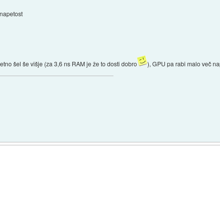
napetost
jetno šel še višje (za 3,6 ns RAM je že to dosti dobro
), GPU pa rabi malo več na
)