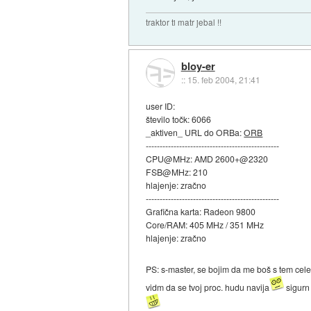
traktor ti matr jebal !!
bloy-er
::
15. feb 2004, 21:41
user ID:
število točk: 6066
_aktiven_ URL do ORBa:
ORB
------------------------------------------------
CPU@MHz: AMD 2600+@2320
FSB@MHz: 210
hlajenje: zračno
------------------------------------------------
Grafična karta: Radeon 9800
Core/RAM: 405 MHz / 351 MHz
hlajenje: zračno
PS: s-master, se bojim da me boš s tem cel
vidm da se tvoj proc. hudu navija
sigurn