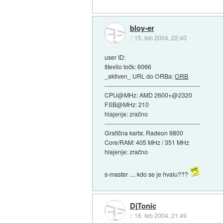
bloy-er
::
15. feb 2004, 22:40
user ID:
število točk: 6066
_aktiven_ URL do ORBa:
ORB
------------------------------------------------
CPU@MHz: AMD 2600+@2320
FSB@MHz: 210
hlajenje: zračno
------------------------------------------------
Grafična karta: Radeon 9800
Core/RAM: 405 MHz / 351 MHz
hlajenje: zračno
s-master .... kdo se je hvalu???
DjTonic
::
16. feb 2004, 21:49