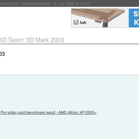
eto za večkratno uporabo
::
4. avg 2026 ob 19:41
 3D Team: 3D Mark 2003
03
Pro video card benchmark result - AMD Athlon XP 2000+,