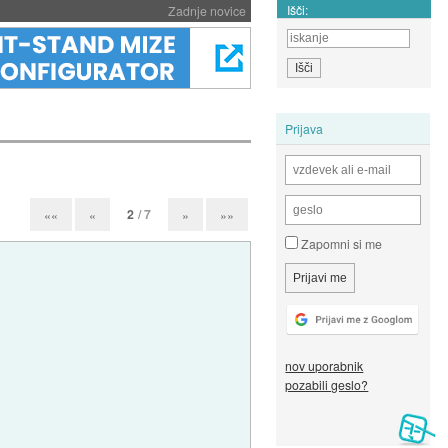
Išči:
Zadnje novice
Prijava
2
/ 7
««
«
»
»»
Zapomni si me
nov uporabnik
pozabili geslo?