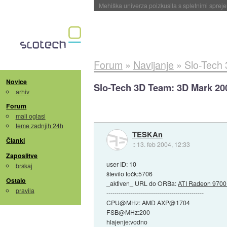
Evropska vesoljska agencija razvija svojo rak
Forum
»
Navijanje
»
Slo-Tech
Novice
Slo-Tech 3D Team: 3D Mark 20
arhiv
Forum
mali oglasi
teme zadnjih 24h
TESKAn
Članki
::
13. feb 2004, 12:33
Zaposlitve
user ID: 10
brskaj
število točk:5706
Ostalo
_aktiven_ URL do ORBa:
ATI Radeon 9700 
pravila
------------------------------------------------
CPU@MHz: AMD AXP@1704
FSB@MHz:200
hlajenje:vodno