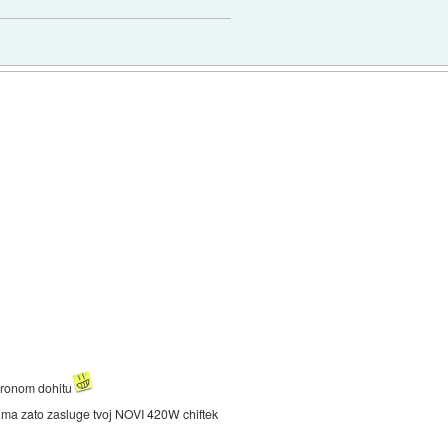
eronom dohitu
 ma zato zasluge tvoj NOVI 420W chiftek