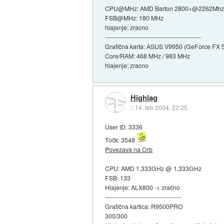
CPU@MHz: AMD Barton 2800+@2262Mh
FSB@MHz: 180 MHz
hlajenje: zracno
------------------------------------------------
Grafična karta: ASUS V9950 (GeForce FX 
Core/RAM: 468 MHz / 983 MHz
hlajenje: zracno
Highlag
::
14. feb 2004, 22:25
User ID: 3336
Točk: 3548
Povezava na Orb
CPU: AMD 1,333GHz @ 1,333GHz
FSB: 133
Hlajenje: ALX800 -> zračno
--------------------------------------
Grafična kartica: R9500PRO
300/300