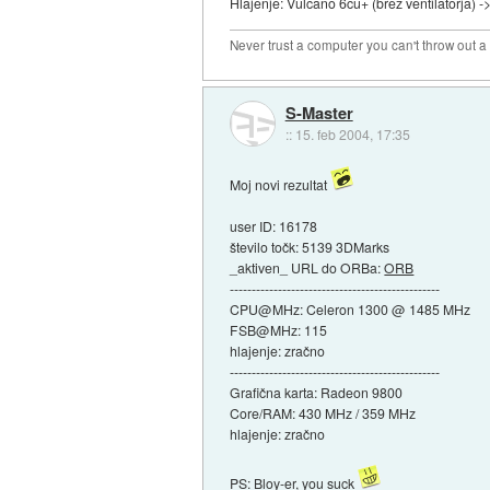
Hlajenje: Vulcano 6cu+ (brez ventilatorja) 
Never trust a computer you can't throw out 
S-Master
::
15. feb 2004, 17:35
Moj novi rezultat
user ID: 16178
število točk: 5139 3DMarks
_aktiven_ URL do ORBa:
ORB
------------------------------------------------
CPU@MHz: Celeron 1300 @ 1485 MHz
FSB@MHz: 115
hlajenje: zračno
------------------------------------------------
Grafična karta: Radeon 9800
Core/RAM: 430 MHz / 359 MHz
hlajenje: zračno
PS: Bloy-er, you suck