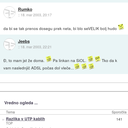
Rumko
::
18. mar 2003, 20:17
da bi se tak prenos dosegu prek neta, bi blo seVELIK bolj hudo
Jeebs
::
18. mar 2003, 22:21
Đ, to mam jst že doma.
Pa linkan na SiOL.
Tko da k
vam naslednjič ADSL počas dol vleče...
Vredno ogleda ...
Tema
Sporočila
»
Razlika v UTP kablih
141
TOP