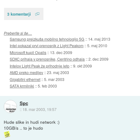
3 komentarji
Preberite si še…
Samsung preizkuša mobilno tehnologijo 5G
::
14. maj 2013
Intel pokazal prvi prenosnik z Light Peakom
::
5. maj 2010
Microsoft kupil Opalis
::
13. dec 2009
SDXC prihaja v prenosnike, Centrino odhaja
::
2. dec 2009
Intelov Light Peak že prihodnje leto
::
9. okt 2009
AMD preko medijev
::
23. maj 2003
Gigabitni ethernet
::
5. mar 2003
SATA krmilniki
::
5. feb 2003
Spc
::
18. mar 2003, 19:57
Hude slike in hudi network :)
10GB/s .. to je hudo