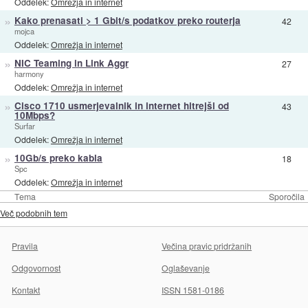
Oddelek:
Omrežja in internet
»
Kako prenasati > 1 Gbit/s podatkov preko routerja
42
mojca
Oddelek:
Omrežja in internet
»
NIC Teaming in Link Aggr
27
harmony
Oddelek:
Omrežja in internet
»
Cisco 1710 usmerjevalnik in internet hitrejši od
43
10Mbps?
Surfar
Oddelek:
Omrežja in internet
»
10Gb/s preko kabla
18
Spc
Oddelek:
Omrežja in internet
Tema
Sporočila
Več podobnih tem
Pravila
Večina pravic pridržanih
Odgovornost
Oglaševanje
Kontakt
ISSN 1581-0186