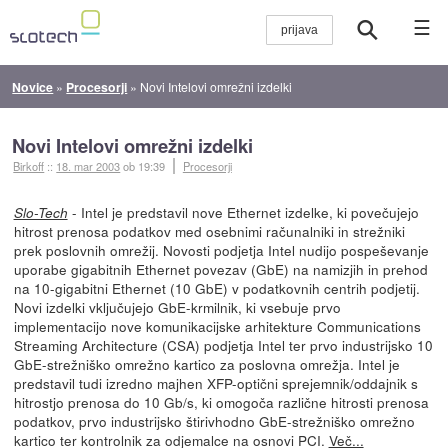
☰
Novice
»
Procesorji
»
Novi Intelovi omrežni izdelki
Novi Intelovi omrežni izdelki
Birkoff
::
18. mar 2003
ob 19:39
Procesorji
- Intel je predstavil nove Ethernet izdelke, ki povečujejo
Slo-Tech
hitrost prenosa podatkov med osebnimi računalniki in strežniki
prek poslovnih omrežij. Novosti podjetja Intel nudijo pospeševanje
uporabe gigabitnih Ethernet povezav (GbE) na namizjih in prehod
na 10-gigabitni Ethernet (10 GbE) v podatkovnih centrih podjetij.
Novi izdelki vključujejo GbE-krmilnik, ki vsebuje prvo
implementacijo nove komunikacijske arhitekture Communications
Streaming Architecture (CSA) podjetja Intel ter prvo industrijsko 10
GbE-strežniško omrežno kartico za poslovna omrežja. Intel je
predstavil tudi izredno majhen XFP-optični sprejemnik/oddajnik s
hitrostjo prenosa do 10 Gb/s, ki omogoča različne hitrosti prenosa
podatkov, prvo industrijsko štirivhodno GbE-strežniško omrežno
kartico ter kontrolnik za odjemalce na osnovi PCI.
Več...