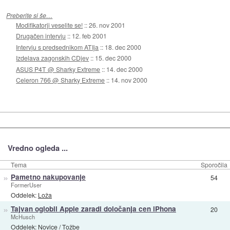
Preberite si še…
Modifikatorji veselite se!
::
26. nov 2001
Drugačen intervju
::
12. feb 2001
Intervju s predsednikom ATIja
::
18. dec 2000
Izdelava zagonskih CDjev
::
15. dec 2000
ASUS P4T @ Sharky Extreme
::
14. dec 2000
Celeron 766 @ Sharky Extreme
::
14. nov 2000
Vredno ogleda ...
Tema
Sporočila
»
Pametno nakupovanje
54
FormerUser
Oddelek:
Loža
»
Tajvan oglobil Apple zaradi določanja cen iPhona
20
McHusch
Oddelek:
Novice
/
Tožbe