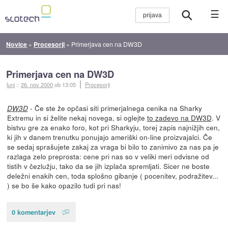
☰
Novice
»
Procesorji
»
Primerjava cen na DW3D
Primerjava cen na DW3D
luni
::
26. nov 2000
ob 13:05
Procesorji
- Če ste že opčasi siti primerjalnega cenika na Sharky
DW3D
Extremu in si želite nekaj novega, si oglejte
to zadevo na DW3D
. V
bistvu gre za enako foro, kot pri Sharkyju, torej zapis najnižjih cen,
ki jih v danem trenutku ponujajo ameriški on-line proizvajalci. Če
se sedaj sprašujete zakaj za vraga bi bilo to zanimivo za nas pa je
razlaga zelo preprosta: cene pri nas so v veliki meri odvisne od
tistih v čezlužju, tako da se jih izplača spremljati. Sicer ne boste
deležni enakih cen, toda splošno gibanje ( pocenitev, podražitev...
) se bo še kako opazilo tudi pri nas!
0 komentarjev