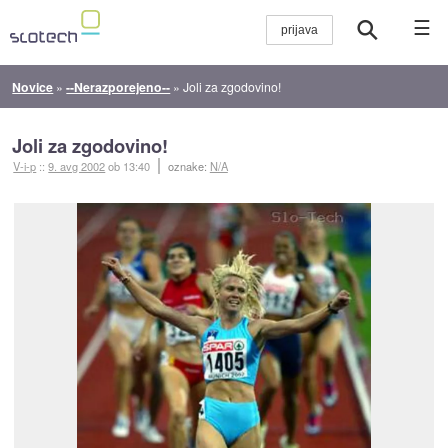
☰
Novice
»
--Nerazporejeno--
»
Joli za zgodovino!
Joli za zgodovino!
V-i-p
::
9. avg 2002
ob 13:40
oznake:
N/A