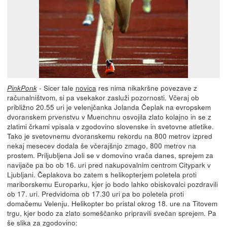
- Sicer tale
novica
res nima nikakršne povezave z
PinkPonk
računalništvom, si pa vsekakor zasluži pozornosti. Včeraj ob
približno 20.55 uri je velenjčanka Jolanda Čeplak na evropskem
dvoranskem prvenstvu v Muenchnu osvojila zlato kolajno in se z
zlatimi črkami vpisala v zgodovino slovenske in svetovne atletike.
Tako je svetovnemu dvoranskemu rekordu na 800 metrov izpred
nekaj mesecev dodala še včerajšnjo zmago, 800 metrov na
prostem. Priljubljena Joli se v domovino vrača danes, sprejem za
navijače pa bo ob 16. uri pred nakupovalnim centrom Citypark v
Ljubljani. Čeplakova bo zatem s helikopterjem poletela proti
mariborskemu Europarku, kjer jo bodo lahko obiskovalci pozdravili
ob 17. uri. Predvidoma ob 17.30 uri pa bo poletela proti
domačemu Velenju. Helikopter bo pristal okrog 18. ure na Titovem
trgu, kjer bodo za zlato someščanko pripravili svečan sprejem. Pa
še slika za zgodovino: