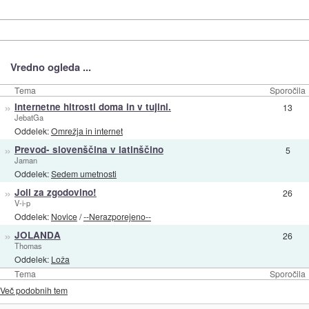
Vredno ogleda ...
Tema
Sporočila
»
Internetne hitrosti doma in v tujini.
13
JebatGa
Oddelek:
Omrežja in internet
»
Prevod- slovenščina v latinščino
5
Jaman
Oddelek:
Sedem umetnosti
»
Joli za zgodovino!
26
V-i-p
Oddelek:
Novice
/
--Nerazporejeno--
»
JOLANDA
26
Thomas
Oddelek:
Loža
Tema
Sporočila
Več podobnih tem