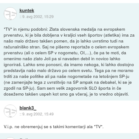
kuntek
::
9. avg 2002, 15:29
*TV* in njemu podobni: Zlata slovenska medalja na evropskem
prvenstvu, ki je bila dobljena v kraljici vseh športov (atletika) ima za
našo malo državo takšen pomen, da jo lahko uvrstimo tudi na
računalniško stran. Saj ne pišemo reportaže o celem evropskem
prvenstvu (ali o celem SP v nogometu, OI,...), če pa te moti, da
omenimo našo zlato Joli pa si navaden debil in novico lahko
ignoriraš. Lahko smo ponosni, da imamo nekoga, ki lahko dostojno
predstavlja našo malo državo po celem svetu. Tega pa ne moramo
trditi za naše politike ali pa naše nogometaše na letošnjem SP-ju
(ne zamenjajte tega z uvrstitvijo na SP ampak na debakel, ki se je
zgodil na SP-ju). Sam sem velik zagovornik SLO športa in če
dosežemo takšen uspeh kot smo ga včeraj, je to vredno objaviti.
blank3_
::
9. avg 2002, 15:49
V.i.p. ne obremenjuj se s takimi komentarji ala *TV*.