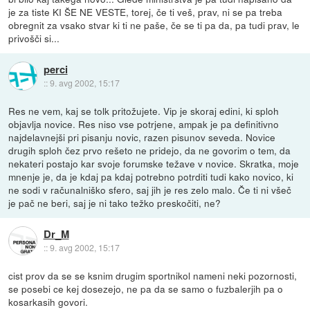
je za tiste KI ŠE NE VESTE, torej, če ti veš, prav, ni se pa treba
obregnit za vsako stvar ki ti ne paše, če se ti pa da, pa tudi prav, le
privošči si...
perci
::
9. avg 2002, 15:17
Res ne vem, kaj se tolk pritožujete. Vip je skoraj edini, ki sploh
objavlja novice. Res niso vse potrjene, ampak je pa definitivno
najdelavnejši pri pisanju novic, razen pisunov seveda. Novice
drugih sploh čez prvo rešeto ne pridejo, da ne govorim o tem, da
nekateri postajo kar svoje forumske težave v novice. Skratka, moje
mnenje je, da je kdaj pa kdaj potrebno potrditi tudi kako novico, ki
ne sodi v računalniško sfero, saj jih je res zelo malo. Če ti ni všeč
je pač ne beri, saj je ni tako težko preskočiti, ne?
Dr_M
::
9. avg 2002, 15:17
cist prov da se se ksnim drugim sportnikol nameni neki pozornosti,
se posebi ce kej dosezejo, ne pa da se samo o fuzbalerjih pa o
kosarkasih govori.