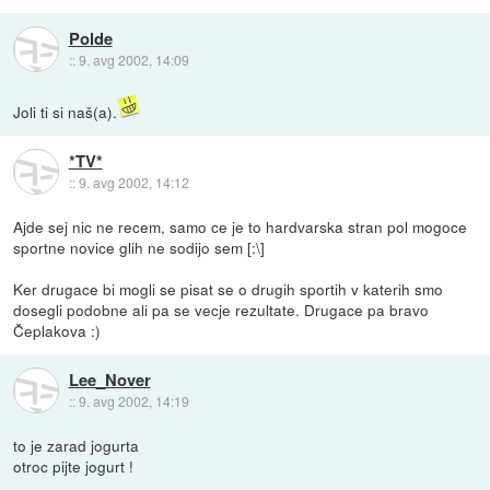
Polde
::
9. avg 2002, 14:09
Joli ti si naš(a).
*TV*
::
9. avg 2002, 14:12
Ajde sej nic ne recem, samo ce je to hardvarska stran pol mogoce
sportne novice glih ne sodijo sem [:\]
Ker drugace bi mogli se pisat se o drugih sportih v katerih smo
dosegli podobne ali pa se vecje rezultate. Drugace pa bravo
Čeplakova :)
Lee_Nover
::
9. avg 2002, 14:19
to je zarad jogurta
otroc pijte jogurt !