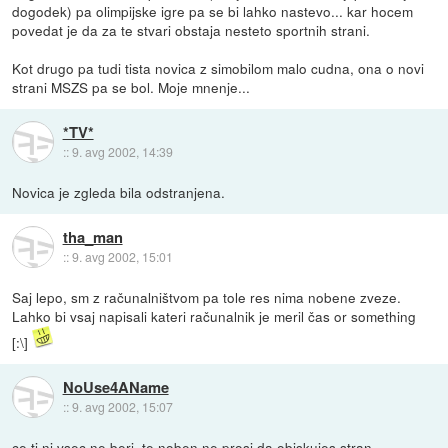
dogodek) pa olimpijske igre pa se bi lahko nastevo... kar hocem
povedat je da za te stvari obstaja nesteto sportnih strani.
Kot drugo pa tudi tista novica z simobilom malo cudna, ona o novi
strani MSZS pa se bol. Moje mnenje...
*TV*
::
9. avg 2002, 14:39
Novica je zgleda bila odstranjena.
tha_man
::
9. avg 2002, 15:01
Saj lepo, sm z računalništvom pa tole res nima nobene zveze.
Lahko bi vsaj napisali kateri računalnik je meril čas or something
[:\]
NoUse4AName
::
9. avg 2002, 15:07
ce ti ni vsec ne beri, te noben ne prosi da obiskujes stran