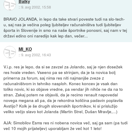
Balky
::
9. avg 2002, 15:58
BRAVO JOLANDA, in lepo da take stvari poveste tudi na slo-tech-
u, saj nas je večina poleg ljubiteljev računalništva tudi ljubiteljev
športa in Slovenije in smo na naše športnike ponosni, saj nam v tej
državi edino oni naredijo kak lep dan, večer...
MI_KO
::
9. avg 2002, 16:43
V.i.p. res je lepo, da si se zavzel za Jolando, saj je njen dosežek
res hvale vreden. Vseeno pa se strinjam, da je ta novica bolj
primerna za forum, saj nima res niti najmanjše zveze z
računalništvom in tehniko nasploh. Konec koncev je vsak dan
toliko novic, ki so objave vredne, pa vendar jih nihče ne da na to
stran. Zakaj potem ne objaviš, da je recimo renault napovedal
novega megana ali pa, da je rekordna količina padavin poplavila
Avstijo? Kolk je še drugih slovenskih športnikov, ki si prislužijo
veliko večjo slavo kot Jolanda (Martin Strel, Dušan Mravlje,...)
AJA: Simobilov Esms res ni nobena novica več, saj ga sam (pa tudi
več 10 mojih prijateljev) uporabljam že več kot 1 leto!