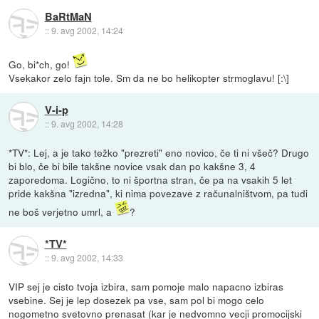
BaRtMaN
::
9. avg 2002, 14:24
Go, bi*ch, go!
Vsekakor zelo fajn tole. Sm da ne bo helikopter strmoglavu! [:\]
V-i-p
::
9. avg 2002, 14:28
*TV*: Lej, a je tako težko "prezreti" eno novico, če ti ni všeč? Drugo
bi blo, če bi bile takšne novice vsak dan po kakšne 3, 4
zaporedoma. Logično, to ni športna stran, če pa na vsakih 5 let
pride kakšna "izredna", ki nima povezave z računalništvom, pa tudi
ne boš verjetno umrl, a
?
*TV*
::
9. avg 2002, 14:33
VIP sej je cisto tvoja izbira, sam pomoje malo napacno izbiras
vsebine. Sej je lep dosezek pa vse, sam pol bi mogo celo
nogometno svetovno prenasat (kar je nedvomno vecji promocijski