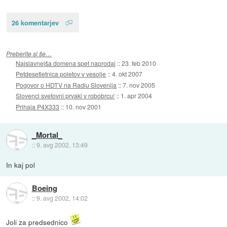
26 komentarjev
Preberite si še…
Najslavnejša domena spet naprodaj
::
23. feb 2010
Petdesetletnica poletov v vesolje
::
4. okt 2007
Pogovor o HDTV na Radiu Slovenija
::
7. nov 2005
Slovenci svetovni prvaki v robobrcu!
::
1. apr 2004
Prihaja P4X333
::
10. nov 2001
_Mortal_
::
9. avg 2002, 13:49
In kaj pol
Boeing
::
9. avg 2002, 14:02
Joli za predsednico