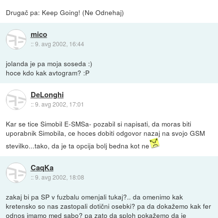
Drugač pa: Keep Going! (Ne Odnehaj)
mico
::
9. avg 2002, 16:44
jolanda je pa moja soseda :)
hoce kdo kak avtogram? :P
DeLonghi
::
9. avg 2002, 17:01
Kar se tice Simobil E-SMSa- pozabil si napisati, da moras biti
uporabnik Simobila, ce hoces dobiti odgovor nazaj na svojo GSM
stevilko...tako, da je ta opcija bolj bedna kot ne
CaqKa
::
9. avg 2002, 18:08
zakaj bi pa SP v fuzbalu omenjali tukaj?.. da omenimo kak
kretensko so nas zastopali dotični osebki? pa da dokažemo kak fer
odnos imamo med sabo? pa zato da sploh pokažemo da je