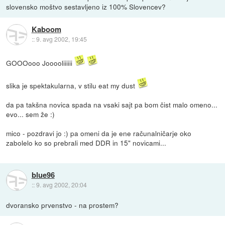
slovensko moštvo sestavljeno iz 100% Slovencev?
Kaboom
::
9. avg 2002, 19:45
GOOOooo Jooooliiiiii
slika je spektakularna, v stilu eat my dust
da pa takšna novica spada na vsaki sajt pa bom čist malo omeno...
evo... sem že :)
mico - pozdravi jo :) pa omeni da je ene računalničarje oko
zabolelo ko so prebrali med DDR in 15" novicami...
blue96
::
9. avg 2002, 20:04
dvoransko prvenstvo - na prostem?