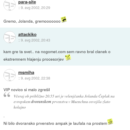
para-site
::
9. avg 2002, 20:29
Gremo, Jolanda, gremooooooo
attackiko
::
9. avg 2002, 20:43
kam gre ta svet.. na nogomet.com sem ravno bral clanek o
ekstremnem hlajenju procesorjev
msmiha
::
9. avg 2002, 22:38
VIP novico si malo zgrešil
Včeraj ob približno 20.55 uri je velenjčanka Jolanda Čeplak na
evropskem
dvoranskem
prvenstvu v Muenchnu osvojila zlato
kolajno
.
Ni bilo dvoransko prvenstvo ampak je laufala na prostem