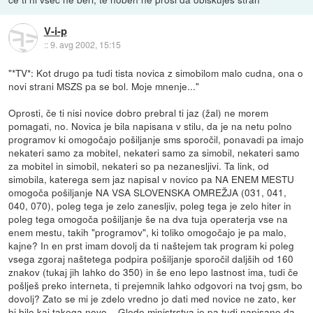
V-i-p
::
9. avg 2002, 15:15
"*TV*: Kot drugo pa tudi tista novica z simobilom malo cudna, ona o
novi strani MSZS pa se bol. Moje mnenje..."
Oprosti, če ti nisi novice dobro prebral ti jaz (žal) ne morem
pomagati, no. Novica je bila napisana v stilu, da je na netu polno
programov ki omogočajo pošiljanje sms sporočil, ponavadi pa imajo
nekateri samo za mobitel, nekateri samo za simobil, nekateri samo
za mobitel in simobil, nekateri so pa nezanesljivi. Ta link, od
simobila, katerega sem jaz napisal v novico pa NA ENEM MESTU
omogoča pošiljanje NA VSA SLOVENSKA OMREŽJA (031, 041,
040, 070), poleg tega je zelo zanesljiv, poleg tega je zelo hiter in
poleg tega omogoča pošiljanje še na dva tuja operaterja vse na
enem mestu, takih "programov", ki toliko omogočajo je pa malo,
kajne? In en prst imam dovolj da ti naštejem tak program ki poleg
vsega zgoraj naštetega podpira pošiljanje sporočil daljših od 160
znakov (tukaj jih lahko do 350) in še eno lepo lastnost ima, tudi če
pošlješ preko interneta, ti prejemnik lahko odgovori na tvoj gsm, bo
dovolj? Zato se mi je zdelo vredno jo dati med novice ne zato, ker
bi bilo kaj takega novo... Glede ministrstva je pa tudi napisano da