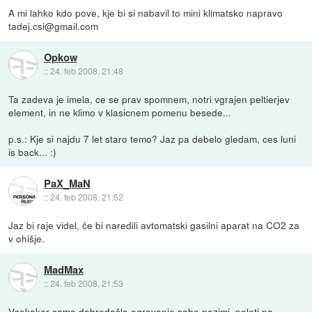
A mi lahko kdo pove, kje bi si nabavil to mini klimatsko napravo
tadej.csi@gmail.com
Opkow
::
24. feb 2008, 21:48
Ta zadeva je imela, ce se prav spomnem, notri vgrajen peltierjev
element, in ne klimo v klasicnem pomenu besede...
p.s.: Kje si najdu 7 let staro temo? Jaz pa debelo gledam, ces luni
is back... :)
PaX_MaN
::
24. feb 2008, 21:52
Jaz bi raje videl, če bi naredili avtomatski gasilni aparat na CO2 za
v ohišje.
MadMax
::
24. feb 2008, 21:53
Vsekakor samo dobrodošlo ogrevanje sobe pozimi, poleti pa