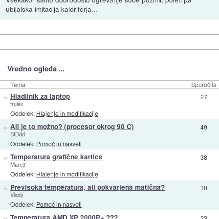
ubijalska imitacija kaloriferja...
Vredno ogleda ...
Tema
Sporočila
»
Hladilnik za laptop
27
trulex
Oddelek:
Hlajenje in modifikacije
»
Ali je to možno? (procesor okrog 90 C)
49
SIDdd
Oddelek:
Pomoč in nasveti
»
Temperatura grafične kartice
38
Mare3
Oddelek:
Hlajenje in modifikacije
»
Previsoka temperatura, ali pokvarjena matična?
10
Vlady
Oddelek:
Pomoč in nasveti
»
Temperatura AMD XP 2000P+ ???
23