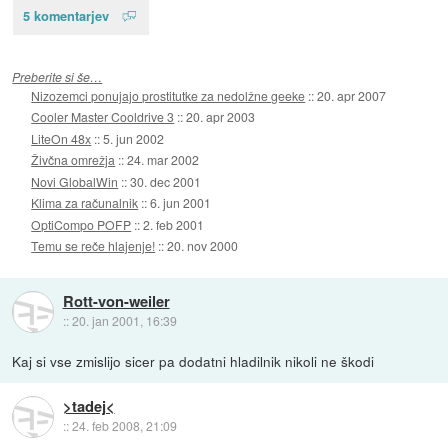
5 komentarjev
Preberite si še…
Nizozemci ponujajo prostitutke za nedolžne geeke
::
20. apr 2007
Cooler Master Cooldrive 3
::
20. apr 2003
LiteOn 48x
::
5. jun 2002
Živčna omrežja
::
24. mar 2002
Novi GlobalWin
::
30. dec 2001
Klima za računalnik
::
6. jun 2001
OptiCompo POFP
::
2. feb 2001
Temu se reče hlajenje!
::
20. nov 2000
Rott-von-weiler
::
20. jan 2001, 16:39
Kaj si vse zmislijo sicer pa dodatni hladilnik nikoli ne škodi
>tadej<
::
24. feb 2008, 21:09