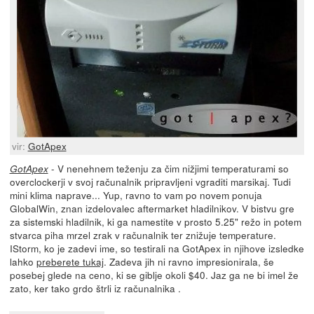
vir:
GotApex
- V nenehnem teženju za čim nižjimi temperaturami so
GotApex
overclockerji v svoj računalnik pripravljeni vgraditi marsikaj. Tudi
mini klima naprave... Yup, ravno to vam po novem ponuja
GlobalWin, znan izdelovalec aftermarket hladilnikov. V bistvu gre
za sistemski hladilnik, ki ga namestite v prosto 5.25" režo in potem
stvarca piha mrzel zrak v računalnik ter znižuje temperature.
IStorm, ko je zadevi ime, so testirali na GotApex in njihove izsledke
lahko
preberete tukaj
. Zadeva jih ni ravno impresionirala, še
posebej glede na ceno, ki se giblje okoli $40. Jaz ga ne bi imel že
zato, ker tako grdo štrli iz računalnika .