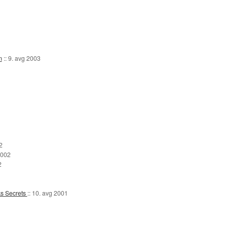
m
::
9. avg 2003
2
2002
2
s Secrets
::
10. avg 2001