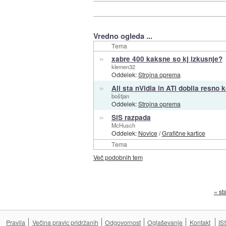
Vredno ogleda ...
Tema
»
xabre 400 kaksne so kj izkusnje?
klemen32
Oddelek:
Strojna oprema
»
Ali sta nVidia in ATi dobila resno
boštjan
Oddelek:
Strojna oprema
»
SiS razpada
McHusch
Oddelek:
Novice
/
Grafične kartice
Tema
Več podobnih tem
« st
Pravila
Večina pravic pridržanih
Odgovornost
Oglaševanje
Kontakt
IS