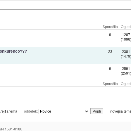
Sporočila
Ogled
9
1287
(1096
 konkurenco???
23
2381
(1479
9
2591
(2591
Sporočila
Ogled
arejša tema
oddelek:
novejša tem
SN 1581-0186