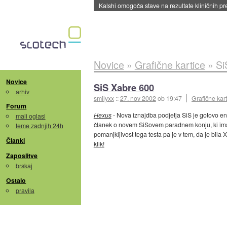
Kalshi omogoča stave na rezultate kliničnih pr
Novice
»
Grafične kartice
»
Si
Novice
SiS Xabre 600
arhiv
smilyxx
::
27. nov 2002
ob 19:47
Grafične kart
Forum
Hexus
- Nova iznajdba podjetja SiS je gotovo ena 
mali oglasi
članek o novem SiSovem paradnem konju, ki ima od
teme zadnjih 24h
pomanjkljivost tega testa pa je v tem, da je bi
Članki
klik!
Zaposlitve
brskaj
Ostalo
pravila