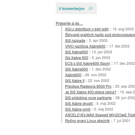
0 komentarjev
Preberite si še…
XGI z dobičkom v treh letih
::
15. avg 2003
Štirinajst grafičnih kartic pod drobnogledo
SiS razpada
::
3. apr 2003
VIVO različica Xabre600
::
17. feb 2003
SiS Xabre600
::
13. jan 2003
Sis Xabre 600
::
5. jan 2003
ECS s SiS Xabre600 čipom
::
17. dec 2002
SiS Xabre600
::
1. dec 2002
Xabre600
::
26. nov 2002
SiS Xabre II
::
22. nov 2002
Preizkus Radeona 9000 Pro
::
25. sep 200
Je SiS Xabre 400 dobra izbira?
::
10. sep 
SiS pridobiva nove partnerje
::
28. jun 200
SiS Xabre drugič
::
5. maj 2002
SiS Xabre prvič
::
5. maj 2002
AXCEL216's MAX Speeed WinDOwS Trick
Ročno gnani Linux strežnik
::
7. jul 2001