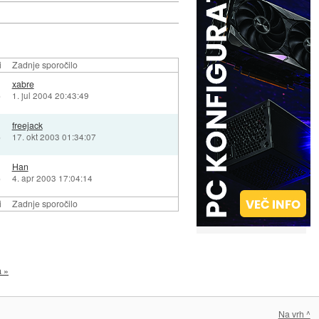
i
Zadnje sporočilo
xabre
)
1. jul 2004 20:43:49
freejack
)
17. okt 2003 01:34:07
Han
)
4. apr 2003 17:04:14
i
Zadnje sporočilo
a »
Na vrh ^