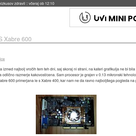
eizkusov zdravil
::
včeraj ob 12:10
S Xabre 600
ice
izmed najbolj vročih tem teh dni, saj skoraj ni strani, na kateri grafikulja ne bi bi
lično razmerje kakovost/cena. Sam procesor je grajen v 0.13 mikronski tehnologiji,
la Xabre 600 primerjana le s Xabre 400, kar nam ne da ravno najboljšega pogleda na