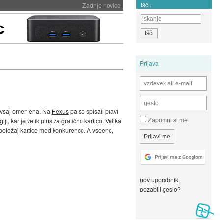
Išči:
Zadnje novice
Prijava
la vsaj omenjena. Na
Hexus
pa so spisali pravi
Zapomni si me
 kar je velik plus za grafično kartico. Velika
 položaj kartice med konkurenco. A vseeno,
nov uporabnik
pozabili geslo?