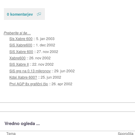
0 komentarjev
Preberite si še…
Sis Xabre 600
::
5. jan 2003
SiS Xabre600
::
1. dec 2002
SiS Xabre 600
::
27. nov 2002
Xabre600
::
26. nov 2002
SiS Xabre II
::
22. nov 2002
SiS gre na 0.13 mikronov
::
29. jun 2002
Kdaj Xabre 600?
::
25. jun 2002
Prvi AGP 8x grafični čip
::
26. apr 2002
Vredno ogleda ...
Tema
Sporočila