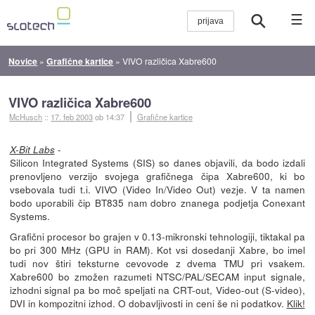
☰
Novice
»
Grafične kartice
»
VIVO različica Xabre600
VIVO različica Xabre600
McHusch
::
17. feb 2003
ob 14:37
Grafične kartice
-
X-Bit Labs
Silicon Integrated Systems (SIS) so danes objavili, da bodo izdali
prenovljeno verzijo svojega grafičnega čipa Xabre600, ki bo
vsebovala tudi t.i. VIVO (Video In/Video Out) vezje. V ta namen
bodo uporabili čip BT835 nam dobro znanega podjetja Conexant
Systems.
Grafični procesor bo grajen v 0.13-mikronski tehnologiji, tiktakal pa
bo pri 300 MHz (GPU in RAM). Kot vsi dosedanji Xabre, bo imel
tudi nov štiri teksturne cevovode z dvema TMU pri vsakem.
Xabre600 bo zmožen razumeti NTSC/PAL/SECAM input signale,
izhodni signal pa bo moč speljati na CRT-out, Video-out (S-video),
DVI in kompozitni izhod. O dobavljivosti in ceni še ni podatkov.
Klik!