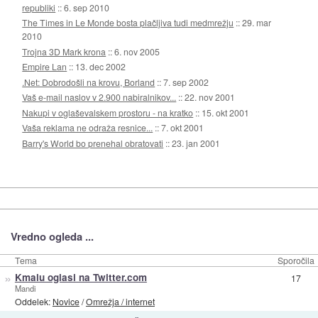
republiki
::
6. sep 2010
The Times in Le Monde bosta plačljiva tudi medmrežju
::
29. mar
2010
Trojna 3D Mark krona
::
6. nov 2005
Empire Lan
::
13. dec 2002
.Net: Dobrodošli na krovu, Borland
::
7. sep 2002
Vaš e-mail naslov v 2.900 nabiralnikov...
::
22. nov 2001
Nakupi v oglaševalskem prostoru - na kratko
::
15. okt 2001
Vaša reklama ne odraža resnice...
::
7. okt 2001
Barry's World bo prenehal obratovati
::
23. jan 2001
Vredno ogleda ...
Tema
Sporočila
»
Kmalu oglasi na Twitter.com
17
Mandi
Oddelek:
Novice
/
Omrežja / internet