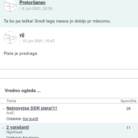
Pretorijanec
::
9. jun 2001, 20:39
Ta bo pa težka! Sredi tega mesca jo dobijo pr mlacomu.
yjj
::
10. jun 2001, 16:42
Plata je predraga
Vredno ogleda ...
Tema
Sporočila
»
Najnovejsa DDR plata!!!!
28
AntiC
Oddelek:
Kaj kupiti
»
2 vprašanji
11
NightHawk
Oddelek:
Navijanje