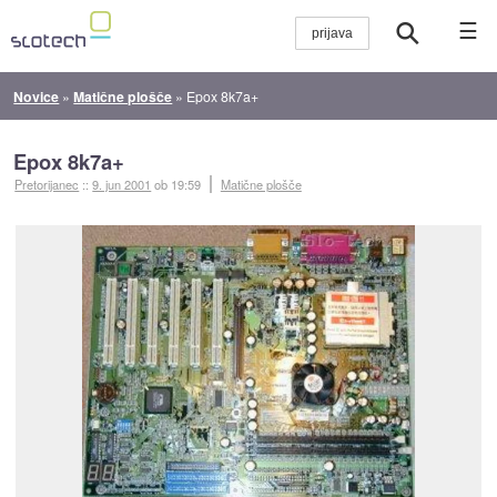
☰
Novice
»
Matične plošče
»
Epox 8k7a+
Epox 8k7a+
Pretorijanec
::
9. jun 2001
ob 19:59
Matične plošče