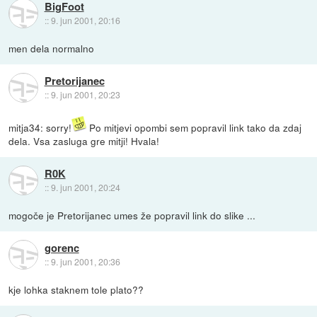
BigFoot
::
9. jun 2001, 20:16
men dela normalno
Pretorijanec
::
9. jun 2001, 20:23
mitja34: sorry!
Po mitjevi opombi sem popravil link tako da zdaj
dela. Vsa zasluga gre mitji! Hvala!
R0K
::
9. jun 2001, 20:24
mogoče je Pretorijanec umes že popravil link do slike ...
gorenc
::
9. jun 2001, 20:36
kje lohka staknem tole plato??