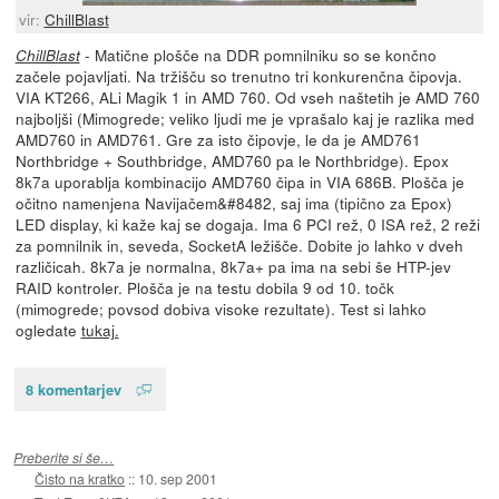
vir:
ChillBlast
- Matične plošče na DDR pomnilniku so se končno
ChillBlast
začele pojavljati. Na tržišču so trenutno tri konkurenčna čipovja.
VIA KT266, ALi Magik 1 in AMD 760. Od vseh naštetih je AMD 760
najboljši (Mimogrede; veliko ljudi me je vprašalo kaj je razlika med
AMD760 in AMD761. Gre za isto čipovje, le da je AMD761
Northbridge + Southbridge, AMD760 pa le Northbridge). Epox
8k7a uporablja kombinacijo AMD760 čipa in VIA 686B. Plošča je
očitno namenjena Navijačem&#8482, saj ima (tipično za Epox)
LED display, ki kaže kaj se dogaja. Ima 6 PCI rež, 0 ISA rež, 2 reži
za pomnilnik in, seveda, SocketA ležišče. Dobite jo lahko v dveh
različicah. 8k7a je normalna, 8k7a+ pa ima na sebi še HTP-jev
RAID kontroler. Plošča je na testu dobila 9 od 10. točk
(mimogrede; povsod dobiva visoke rezultate). Test si lahko
ogledate
tukaj.
8 komentarjev
Preberite si še…
Čisto na kratko
::
10. sep 2001