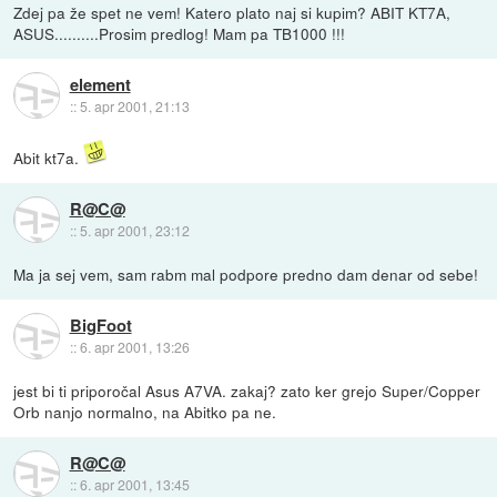
Zdej pa že spet ne vem! Katero plato naj si kupim? ABIT KT7A,
ASUS..........Prosim predlog! Mam pa TB1000 !!!
element
::
5. apr 2001, 21:13
Abit kt7a.
R@C@
::
5. apr 2001, 23:12
Ma ja sej vem, sam rabm mal podpore predno dam denar od sebe!
BigFoot
::
6. apr 2001, 13:26
jest bi ti priporočal Asus A7VA. zakaj? zato ker grejo Super/Copper
Orb nanjo normalno, na Abitko pa ne.
R@C@
::
6. apr 2001, 13:45