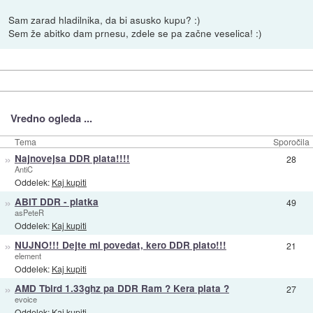
Sam zarad hladilnika, da bi asusko kupu? :)
Sem že abitko dam prnesu, zdele se pa začne veselica! :)
Vredno ogleda ...
Tema
Sporočila
»
Najnovejsa DDR plata!!!!
28
AntiC
Oddelek:
Kaj kupiti
»
ABIT DDR - platka
49
asPeteR
Oddelek:
Kaj kupiti
»
NUJNO!!! Dejte mi povedat, kero DDR plato!!!
21
element
Oddelek:
Kaj kupiti
»
AMD Tbird 1.33ghz pa DDR Ram ? Kera plata ?
27
evoice
Oddelek:
Kaj kupiti