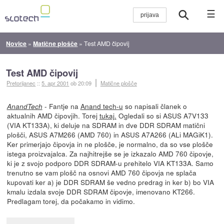
☰
Novice
»
Matične plošče
»
Test AMD čipovij
Test AMD čipovij
Pretorijanec
::
5. apr 2001
ob 20:09
Matične plošče
- Fantje na
Anand tech-u
so napisali članek o
AnandTech
aktualnih AMD čipovjih. Torej
tukaj.
Ogledali so si ASUS A7V133
(VIA KT133A), ki deluje na SDRAM in dve DDR SDRAM matični
plošči, ASUS A7M266 (AMD 760) in ASUS A7A266 (ALi MAGiK1).
Ker primerjajo čipovja in ne plošče, je normalno, da so vse plošče
istega proizvajalca. Za najhitrejše se je izkazalo AMD 760 čipovje,
ki je z svojo podporo DDR SDRAM-u prehitelo VIA KT133A. Samo
trenutno se vam plošč na osnovi AMD 760 čipovja ne splača
kupovati ker a) je DDR SDRAM še vedno predrag in ker b) bo VIA
kmalu izdala svoje DDR SDRAM čipovje, imenovano KT266.
Predlagam torej, da počakamo in vidimo.