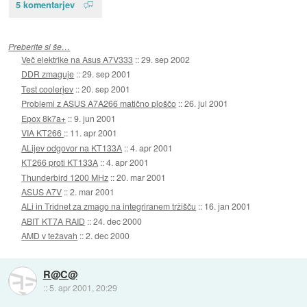
5 komentarjev
Preberite si še…
Več elektrike na Asus A7V333
::
29. sep 2002
DDR zmaguje
::
29. sep 2001
Test coolerjev
::
20. sep 2001
Problemi z ASUS A7A266 matično ploščo
::
26. jul 2001
Epox 8k7a+
::
9. jun 2001
VIA KT266
::
11. apr 2001
ALijev odgovor na KT133A
::
4. apr 2001
KT266 proti KT133A
::
4. apr 2001
Thunderbird 1200 MHz
::
20. mar 2001
ASUS A7V
::
2. mar 2001
ALi in Tridnet za zmago na integriranem tržišču
::
16. jan 2001
ABIT KT7A RAID
::
24. dec 2000
AMD v težavah
::
2. dec 2000
R@C@
::
5. apr 2001, 20:29