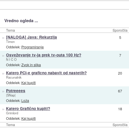
Vredno ogleda ...
Tema
Sporočila
»
[NALOGA] Java: Rekurzija
5
Timon
Oddelek:
Programiranje
»
Osveževanje tv-ja prek tv-outa 100 Hz?
7
N I C O
Oddelek:
Zvok in slika
»
Katero PCI-e graficno nabavit od nastetih?
20
Racunalnik
Oddelek:
Kaj kupiti
»
Potreeees
67
|SNap|
Oddelek:
Loža
»
Katero Grafično kupiti?
18
Grimlord
Oddelek:
Kaj kupiti
Tema
Sporočila