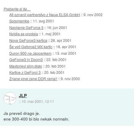
Preberite si še…
Ati oznanil partnerstvo z Neue ELSA GmbH
::
9. nov 2002
Spremembe
::
11. avg 2001
Navijanje GeForca 3
::
16. jun 2001
Nvidia se prodaja
::
1. maj 2001
Nova GeForce3 kartica
::
26. apr 2001
Še več Geforce2 MX kartic
::
18. apr 2001
Duron 900 na Japosnkem
::
13. mar 2001
GeForce3 in Doom3
::
22. feb 2001
Maxtorjevi slim diski
::
20. feb 2001
Kartice z GeForci 3
::
20. feb 2001
Znane prve cene DDR rama!!
::
9. nov 2000
JLP
::
10. mar 2001, 12:11
Ja preveč drago je.
ene 300-400 bi blo nekak normaln.