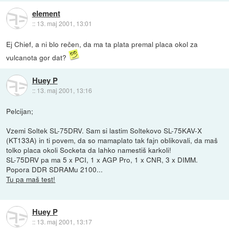
element
::
13. maj 2001, 13:01
Ej Chief, a ni blo rečen, da ma ta plata premal placa okol za
vulcanota gor dat?
Huey P
::
13. maj 2001, 13:16
Pelcijan;
Vzemi Soltek SL-75DRV. Sam si lastim Soltekovo SL-75KAV-X
(KT133A) in ti povem, da so mamaplato tak fajn oblikovali, da maš
tolko placa okoli Socketa da lahko namestiš karkoli!
SL-75DRV pa ma 5 x PCI, 1 x AGP Pro, 1 x CNR, 3 x DIMM.
Popora DDR SDRAMu 2100...
Tu pa maš test!
Huey P
::
13. maj 2001, 13:17