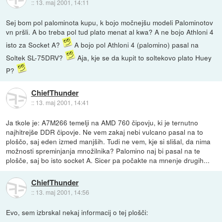
::
13. maj 2001, 14:11
Sej bom pol palominota kupu, k bojo močnejšu modeli Palominotov
vn pršli. A bo treba pol tud plato menat al kwa? A ne bojo Athloni 4
isto za Socket A?
A bojo pol Athloni 4 (palomino) pasal na
Soltek SL-75DRV?
Aja, kje se da kupit to soltekovo plato Huey
P?
ChiefThunder
::
13. maj 2001, 14:41
Ja tkole je: A7M266 temelji na AMD 760 čipovju, ki je ternutno
najhitrejše DDR čipovje. Ne vem zakaj nebi vulcano pasal na to
ploščo, saj eden izmed manjših. Tudi ne vem, kje si slišal, da nima
možnosti spreminjanja množilnika? Palomino naj bi pasal na te
plošče, saj bo isto socket A. Sicer pa počakte na mnenje drugih...
ChiefThunder
::
13. maj 2001, 14:56
Evo, sem izbrskal nekaj informacij o tej plošči: