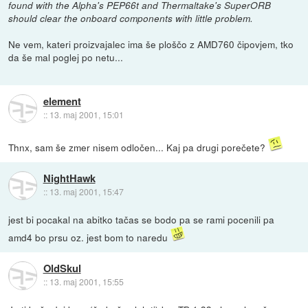
found with the Alpha's PEP66t and Thermaltake's SuperORB
should clear the onboard components with little problem.
Ne vem, kateri proizvajalec ima še ploščo z AMD760 čipovjem, tko
da še mal poglej po netu...
element
::
13. maj 2001, 15:01
Thnx, sam še zmer nisem odločen... Kaj pa drugi porečete?
NightHawk
::
13. maj 2001, 15:47
jest bi pocakal na abitko tačas se bodo pa se rami pocenili pa
amd4 bo prsu oz. jest bom to naredu
OldSkul
::
13. maj 2001, 15:55