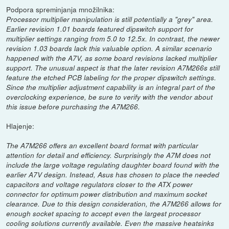
Podpora spreminjanja množilnika:
Processor multiplier manipulation is still potentially a "grey" area.
Earlier revision 1.01 boards featured dipswitch support for
multiplier settings ranging from 5.0 to 12.5x. In contrast, the newer
revision 1.03 boards lack this valuable option. A similar scenario
happened with the A7V, as some board revisions lacked multiplier
support. The unusual aspect is that the later revision A7M266s still
feature the etched PCB labeling for the proper dipswitch settings.
Since the multiplier adjustment capability is an integral part of the
overclocking experience, be sure to verify with the vendor about
this issue before purchasing the A7M266.
Hlajenje:
The A7M266 offers an excellent board format with particular
attention for detail and efficiency. Surprisingly the A7M does not
include the large voltage regulating daughter board found with the
earlier A7V design. Instead, Asus has chosen to place the needed
capacitors and voltage regulators closer to the ATX power
connector for optimum power distribution and maximum socket
clearance. Due to this design consideration, the A7M266 allows for
enough socket spacing to accept even the largest processor
cooling solutions currently available. Even the massive heatsinks