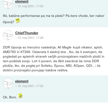
element
::
13. maj 2001, 17:03
fiki, kakšne performanse pa ma ta plata? Pa kere vhode, ker nabor
čipovij?
ChiefThunder
::
13. maj 2001, 17:28
DDR čipovja so trenutno naslednja; Ali Magik- kupit nikakor, sploh,
AMD760 in KT266. Ostaneta ti slednji dve , tko, da ti svetujem, da
pogledaš po spletnih straneh večjih proizvajalcem matičnih plošč in
tam poiščeš svojo. Loh ti povem, da Abit zaenkrat še nima DDR
plošče, tko, da poglej pri Solteku, Epoxu, MSI, AOpen, QDI...; če
dotični proizvajalci ponujajo kakšne rešitve.
element
::
13. maj 2001, 17:32
Ok. Bom.