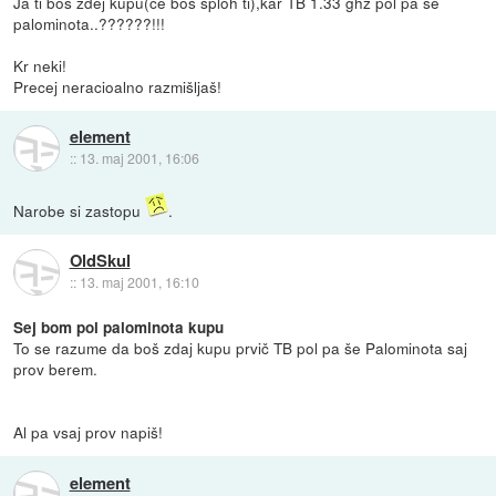
Ja ti boš zdej kupu(če boš sploh ti),kar TB 1.33 ghz pol pa še
palominota..??????!!!
Kr neki!
Precej neracioalno razmišljaš!
element
::
13. maj 2001, 16:06
Narobe si zastopu
.
OldSkul
::
13. maj 2001, 16:10
Sej bom pol palominota kupu
To se razume da boš zdaj kupu prvič TB pol pa še Palominota saj
prov berem.
Al pa vsaj prov napiš!
element