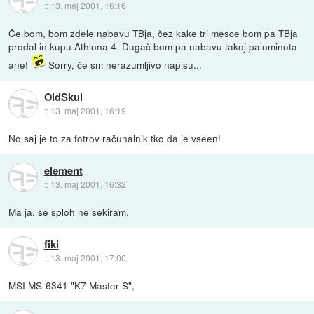
::
13. maj 2001, 16:16
Če bom, bom zdele nabavu TBja, čez kake tri mesce bom pa TBja
prodal in kupu Athlona 4. Dugač bom pa nabavu takoj palominota
ane!
Sorry, če sm nerazumljivo napisu...
OldSkul
::
13. maj 2001, 16:19
No saj je to za fotrov računalnik tko da je vseen!
element
::
13. maj 2001, 16:32
Ma ja, se sploh ne sekiram.
fiki
::
13. maj 2001, 17:00
MSI MS-6341 "K7 Master-S",