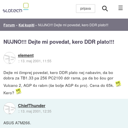
☰
Forum
»
Kaj kupiti
»
NUJNO!!! Dejte mi povedat, kero DDR plato!!!
NUJNO!!! Dejte mi povedat, kero DDR plato!!!
element
::
13. maj 2001, 11:55
Dejte mi čimprej povedat, kero DDR plato nej nabavim, da bo
dobra za TB1.33 pa 256 PC2100 ddr rama, pa da bo šou gor
Vulcano 2, AGP 4x rabm (še bolje AGP 4x pro). Cena do 65k.
Kero?
ChiefThunder
::
13. maj 2001, 12:35
ASUS A7M266.