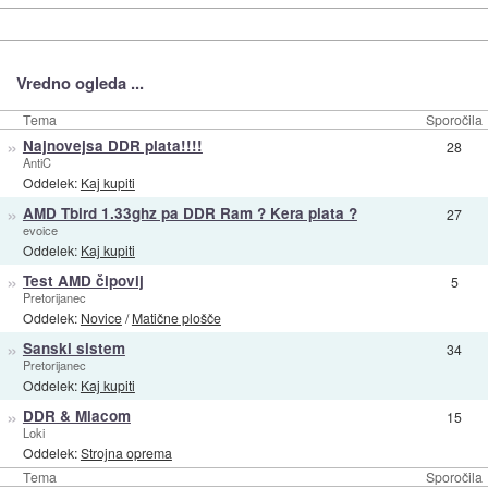
Vredno ogleda ...
Tema
Sporočila
»
Najnovejsa DDR plata!!!!
28
AntiC
Oddelek:
Kaj kupiti
»
AMD Tbird 1.33ghz pa DDR Ram ? Kera plata ?
27
evoice
Oddelek:
Kaj kupiti
»
Test AMD čipovij
5
Pretorijanec
Oddelek:
Novice
/
Matične plošče
»
Sanski sistem
34
Pretorijanec
Oddelek:
Kaj kupiti
»
DDR & Mlacom
15
Loki
Oddelek:
Strojna oprema
Tema
Sporočila