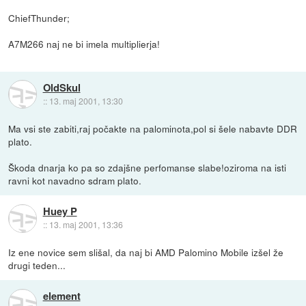
ChiefThunder;
A7M266 naj ne bi imela multiplierja!
OldSkul
::
13. maj 2001, 13:30
Ma vsi ste zabiti,raj počakte na palominota,pol si šele nabavte DDR
plato.
Škoda dnarja ko pa so zdajšne perfomanse slabe!oziroma na isti
ravni kot navadno sdram plato.
Huey P
::
13. maj 2001, 13:36
Iz ene novice sem slišal, da naj bi AMD Palomino Mobile izšel že
drugi teden...
element