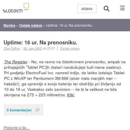
☰
Novice
»
Ostale najave
»
Uptime: 16 ur. Na prenosniku.
Uptime: 16 ur. Na prenosniku.
Ziga Dolhar
::
26. sep 2002
ob 23:07
Ostale najave
- No, ne ravno na čistokrvnem prenosniku, ampak na
The Register
prihajajočih 'Tablet PC'jih (kateri navdušujejo tudi mene osebno).
Pri podjetju ElectroFuel Inc. namreč trdijo, da lahko izdelajo Tablet
PC z WinXP ter Pentiumom 3M 866 (sicer malo manjših mer --
hakeljc!), ga opremijo s svojo baterijo ter obdržijo pri življenju od
10 do 16 ur. Vsekakor zelo zanimivo -- če bi le velikost ne bila
okrnjena na 275 × 223 milimetrov.
Klik!
0 komentarjev
Preberite si še…