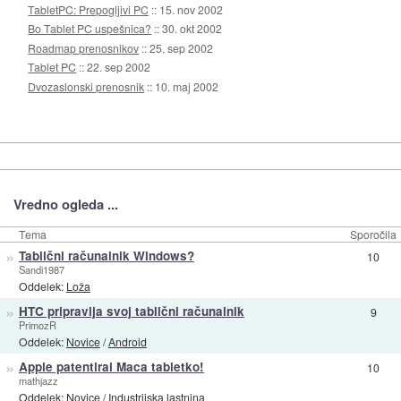
TabletPC: Prepogljivi PC
::
15. nov 2002
Bo Tablet PC uspešnica?
::
30. okt 2002
Roadmap prenosnikov
::
25. sep 2002
Tablet PC
::
22. sep 2002
Dvozaslonski prenosnik
::
10. maj 2002
Vredno ogleda ...
Tema
Sporočila
»
Tablični računalnik Windows?
10
Sandi1987
Oddelek:
Loža
»
HTC pripravlja svoj tablični računalnik
9
PrimozR
Oddelek:
Novice
/
Android
»
Apple patentiral Maca tabletko!
10
mathjazz
Oddelek:
Novice
/
Industrijska lastnina