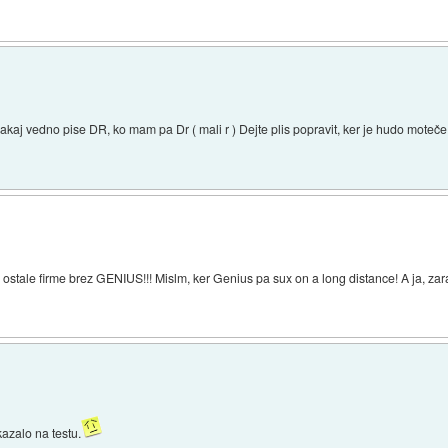
aj vedno pise DR, ko mam pa Dr ( mali r ) Dejte plis popravit, ker je hudo moteče
ostale firme brez GENIUS!!! Mislm, ker Genius pa sux on a long distance! A ja, zar
kazalo na testu.