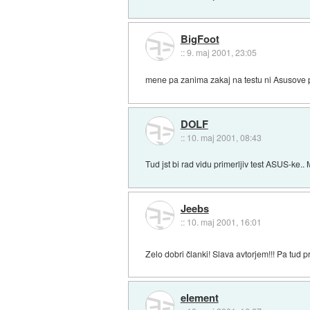
BigFoot
::
9. maj 2001, 23:05
mene pa zanima zakaj na testu ni Asusove 
DOLF
::
10. maj 2001, 08:43
Tud jst bi rad vidu primerljiv test ASUS-ke..
Jeebs
::
10. maj 2001, 16:01
Zelo dobri članki! Slava avtorjem!!! Pa tud
element