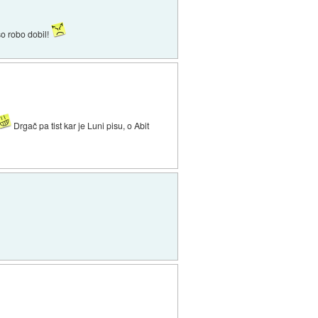
so robo dobil!
Drgač pa tist kar je Luni pisu, o Abit