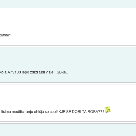
platke?
 Moja A7V133 lepo zdrzi tudi višje FSB-je..
 pr tistmu modificiranju ohišja so cool! KJE SE DOBI TA ROBA???