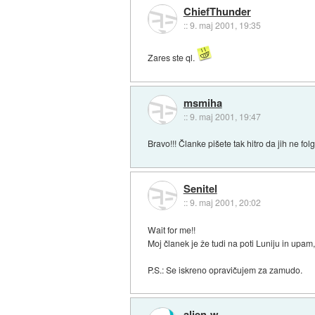
ChiefThunder
::
9. maj 2001, 19:35
Zares ste ql.
msmiha
::
9. maj 2001, 19:47
Bravo!!! Članke pišete tak hitro da jih ne fo
Senitel
::
9. maj 2001, 20:02
Wait for me!!
Moj članek je že tudi na poti Luniju in upam
P.S.: Se iskreno opravičujem za zamudo.
alien-w