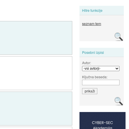
Hitre funkcije
seznam tem
Posebni izpisi
Avtor:
Ključna beseda: