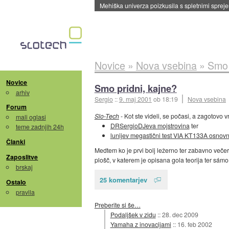
Evropska vesoljska agencija razvija svojo rak
Novice
»
Nova vsebina
»
Smo 
Novice
Smo pridni, kajne?
arhiv
Sergio
::
9. maj 2001
ob 18:19
Nova vsebina
Forum
Slo-Tech
- Kot ste videli, se počasi, a zagotovo
mali oglasi
DRSergioDJeva mojstrovina
ter
teme zadnjih 24h
lunijev megastični test VIA KT133A osnovn
Članki
Medtem ko je prvi bolj ležerno ter zabavno veče
Zaposlitve
plošč, v katerem je opisana gola teorija ter sám
brskaj
25 komentarjev
Ostalo
pravila
Preberite si še…
Podaljšek v zidu
::
28. dec 2009
Yamaha z inovacijami
::
16. feb 2002