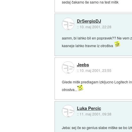
sedaj čakamo še samo na test mišk
DrSergioDJ
::
10. maj 2001, 22:28
aamm, bi lahko bil en popravek?? Ne vem zak
kasneje lahko travme iz otroštva
Jeebs
::
10. maj 2001, 23:55
Glede mišk predlagam izkljucno Logitech in 
otrostva...
Luka Percic
::
11. maj 2001, 09:38
Jeba: sej če so genius slabe miške se bo iz