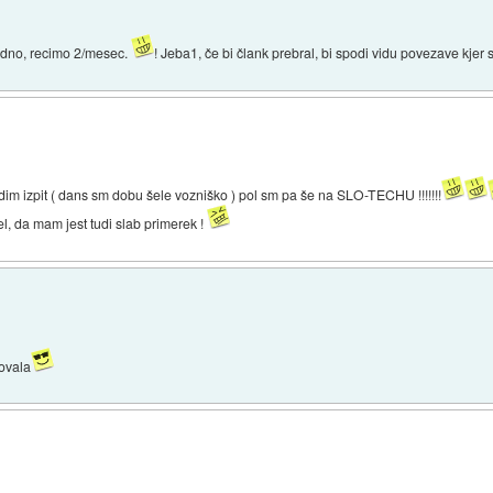
 redno, recimo 2/mesec.
! Jeba1, če bi člank prebral, bi spodi vidu povezave kjer 
dim izpit ( dans sm dobu šele vozniško ) pol sm pa še na SLO-TECHU !!!!!!!
el, da mam jest tudi slab primerek !
bovala