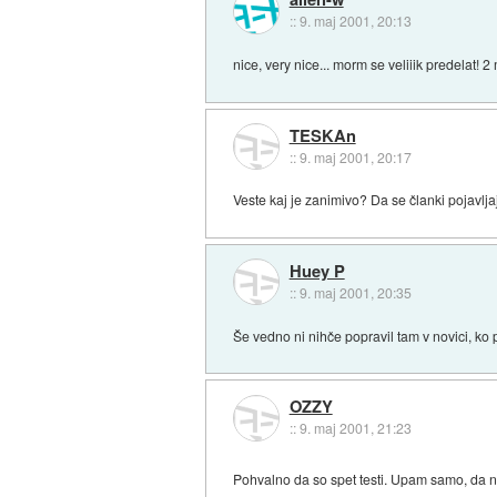
::
9. maj 2001, 20:13
nice, very nice... morm se veliiik predelat! 
TESKAn
::
9. maj 2001, 20:17
Veste kaj je zanimivo? Da se članki pojavljaj
Huey P
::
9. maj 2001, 20:35
Še vedno ni nihče popravil tam v novici, ko 
OZZY
::
9. maj 2001, 21:23
Pohvalno da so spet testi. Upam samo, da ne