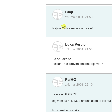
Binji
::
9. maj 2001, 21:50
Nejste
Ne ne valda da ste!
Luka Percic
::
9. maj 2001, 21:53
Pa še kako so!
Ps: luni: a si proviral dat baterijo ven?
PsiHO
::
9. maj 2001, 22:10
zakva ni Abit Kt7E
sej vem da ni kt133a ampak usen bi blo kul
kul clanki so vsi trije