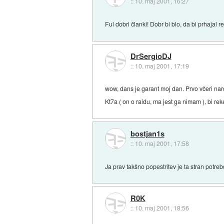
::
10. maj 2001, 16:27
Ful dobri članki! Dobr bi blo, da bi prhajal
DrSergioDJ
::
10. maj 2001, 17:19
wow, dans je garant moj dan. Prvo včeri nar
Kt7a ( on o raidu, ma jest ga nimam ), bi rek
bostjan1s
::
10. maj 2001, 17:58
Ja prav takšno popestritev je ta stran potre
R0K
::
10. maj 2001, 18:56