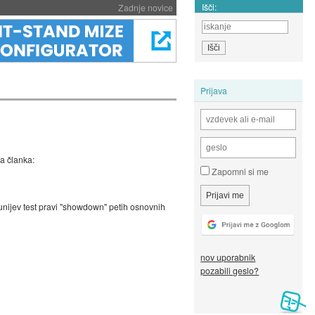
Išči:
Zadnje novice
Prijava
va članka:
Zapomni si me
unijev test pravi "showdown" petih osnovnih
nov uporabnik
pozabili geslo?