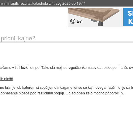
eto za večkratno uporabo
::
4. avg 2026 ob 19:41
pridni, kajne?
 vračamo v tisti težki tempo. Tako sta moj test zgoščenkomatov danes dopolnila še d
ih plošč
rno branje, ob katerem si spočijemo možgane ter se še kaj novega naučimo, je pa l
o obnašanje plošče pod različnimi pogoji. Ogled obeh zelo močno priporočljiv.