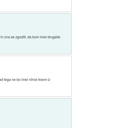
 in zna se zgoditi, da bom imel drugače
ad tega ne bo imel nihce travm iz