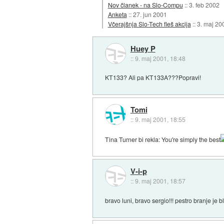
Nov članek - na Slo-Compu
::
3. feb 2002
Anketa
::
27. jun 2001
Včerajšnja Slo-Tech fleš akcija
::
3. maj 20
Huey P
::
9. maj 2001, 18:48
KT133? Ali pa KT133A???Popravi!
Tomi
::
9. maj 2001, 18:55
Tina Turner bi rekla: You're simply the best
V-i-p
::
9. maj 2001, 18:57
bravo luni, bravo sergio!!! pestro branje je bl