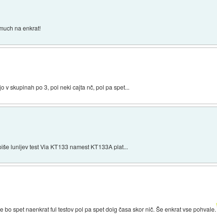
2 much na enkrat!
o v skupinah po 3, pol neki cajta nč, pol pa spet...
piše lunijev test Via KT133 namest KT133A plat...
 bo spet naenkrat ful testov pol pa spet dolg časa skor nič. Še enkrat vse pohvale.