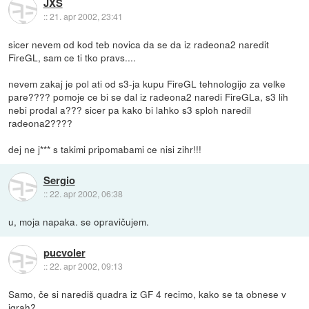
JXS
::
21. apr 2002, 23:41
sicer nevem od kod teb novica da se da iz radeona2 naredit
FireGL, sam ce ti tko pravs....
nevem zakaj je pol ati od s3-ja kupu FireGL tehnologijo za velke
pare???? pomoje ce bi se dal iz radeona2 naredi FireGLa, s3 lih
nebi prodal a??? sicer pa kako bi lahko s3 sploh naredil
radeona2????
dej ne j*** s takimi pripomabami ce nisi zihr!!!
Sergio
::
22. apr 2002, 06:38
u, moja napaka. se opravičujem.
pucvoler
::
22. apr 2002, 09:13
Samo, če si narediš quadra iz GF 4 recimo, kako se ta obnese v
igrah?