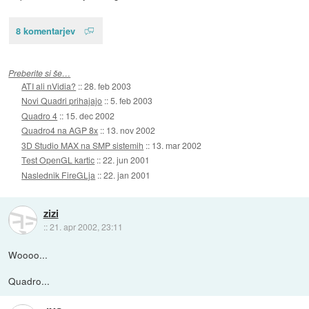
8 komentarjev
Preberite si še…
ATI ali nVidia?
::
28. feb 2003
Novi Quadri prihajajo
::
5. feb 2003
Quadro 4
::
15. dec 2002
Quadro4 na AGP 8x
::
13. nov 2002
3D Studio MAX na SMP sistemih
::
13. mar 2002
Test OpenGL kartic
::
22. jun 2001
Naslednik FireGLja
::
22. jan 2001
zizi
::
21. apr 2002, 23:11
Woooo...
Quadro...