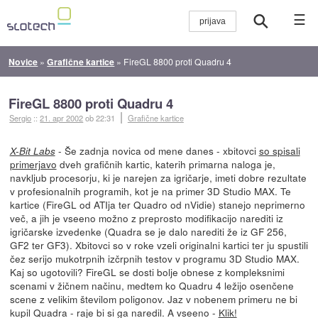
☰
Novice
»
Grafične kartice
»
FireGL 8800 proti Quadru 4
FireGL 8800 proti Quadru 4
Sergio
::
21. apr 2002
ob 22:31
Grafične kartice
- Še zadnja novica od mene danes - xbitovci
so spisali
X-Bit Labs
primerjavo
dveh grafičnih kartic, katerih primarna naloga je,
navkljub procesorju, ki je narejen za igričarje, imeti dobre rezultate
v profesionalnih programih, kot je na primer 3D Studio MAX. Te
kartice (FireGL od ATIja ter Quadro od nVidie) stanejo neprimerno
več, a jih je vseeno možno z preprosto modifikacijo narediti iz
igričarske izvedenke (Quadra se je dalo narediti že iz GF 256,
GF2 ter GF3). Xbitovci so v roke vzeli originalni kartici ter ju spustili
čez serijo mukotrpnih izčrpnih testov v programu 3D Studio MAX.
Kaj so ugotovili? FireGL se dosti bolje obnese z kompleksnimi
scenami v žičnem načinu, medtem ko Quadru 4 ležijo osenčene
scene z velikim številom poligonov. Jaz v nobenem primeru ne bi
kupil Quadra - raje bi si ga naredil. A vseeno -
Klik!