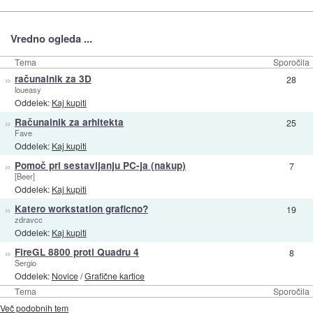
Vredno ogleda ...
Tema
Sporočila
»
računalnik za 3D
28
loueasy
Oddelek:
Kaj kupiti
»
Računalnik za arhitekta
25
Fave
Oddelek:
Kaj kupiti
»
Pomoč pri sestavljanju PC-ja (nakup)
7
[Beer]
Oddelek:
Kaj kupiti
»
Katero workstation graficno?
19
zdravcc
Oddelek:
Kaj kupiti
»
FireGL 8800 proti Quadru 4
8
Sergio
Oddelek:
Novice
/
Grafične kartice
Tema
Sporočila
Več podobnih tem