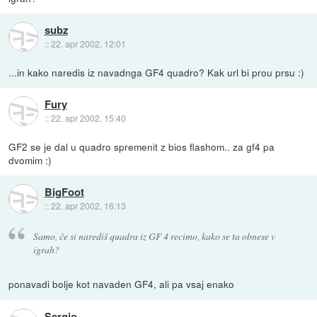
subz
::
22. apr 2002, 12:01
...in kako naredis iz navadnga GF4 quadro? Kak url bi prou prsu :)
Fury
::
22. apr 2002, 15:40
GF2 se je dal u quadro spremenit z bios flashom.. za gf4 pa
dvomim :)
BigFoot
::
22. apr 2002, 16:13
Samo, če si narediš quadra iz GF 4 recimo, kako se ta obnese v
igrah?
ponavadi bolje kot navaden GF4, ali pa vsaj enako
Sergio