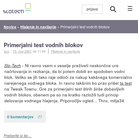
☰
Novice
»
Hlajenje in navijanje
»
Primerjalni test vodnih blokov
Primerjalni test vodnih blokov
luni
::
15. maj 2001
ob 11:54
Hlajenje in navijanje
- Ni ravno vsem v veselje preživeti neskončne ure
Slo-Tech
načrtovanja in rezkanja, da bi potem dobili en spodoben vodni
blok. Veliko se jih tako raje odloči za nakup kakšnega komercialno
narejenega vodnega bloka. In ravno takšnim bo prav prišel
ta test
na Tweak Townu. Gre za primerjalni test štirih širše dobavljivih
vodnih blokov, obenem pa so na kratko razložili tudi princip
delovanja vodnega hlajenja. Priporočljiv ogled... Thnx, mitja34.
0 komentarjev
Preberite si še…