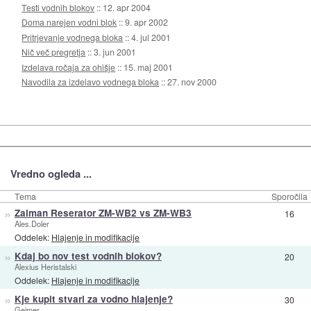
Testi vodnih blokov
::
12. apr 2004
Doma narejen vodni blok
::
9. apr 2002
Pritrjevanje vodnega bloka
::
4. jul 2001
Nič več pregretja
::
3. jun 2001
Izdelava ročaja za ohišje
::
15. maj 2001
Navodila za izdelavo vodnega bloka
::
27. nov 2000
Vredno ogleda ...
Tema
Sporočila
»
Zalman Reserator ZM-WB2 vs ZM-WB3
16
Ales.Doler
Oddelek:
Hlajenje in modifikacije
»
Kdaj bo nov test vodnih blokov?
20
Alexius Heristalski
Oddelek:
Hlajenje in modifikacije
»
Kje kupit stvari za vodno hlajenje?
30
Gejmer