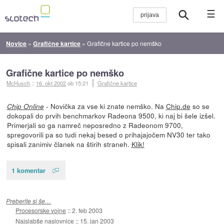
☰
Novice
»
Grafične kartice
»
Grafične kartice po nemško
Grafične kartice po nemško
McHusch
::
16. okt 2002
ob 15:21
Grafične kartice
- Novička za vse ki znate nemško. Na
Chip.de
so se
Chip Online
dokopali do prvih benchmarkov Radeona 9500, ki naj bi šele izšel.
Primerjali so ga namreč neposredno z Radeonom 9700,
spregovorili pa so tudi nekaj besed o prihajajočem NV30 ter tako
spisali zanimiv članek na štirih straneh.
Klik!
1 komentar
Preberite si še…
Procesorske vojne
::
2. feb 2003
Najslabše naslovnice
::
15. jan 2003