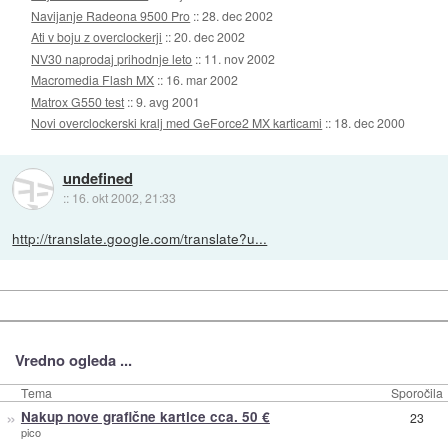
Navijanje Radeona 9500 Pro
::
28. dec 2002
Ati v boju z overclockerji
::
20. dec 2002
NV30 naprodaj prihodnje leto
::
11. nov 2002
Macromedia Flash MX
::
16. mar 2002
Matrox G550 test
::
9. avg 2001
Novi overclockerski kralj med GeForce2 MX karticami
::
18. dec 2000
undefined
::
16. okt 2002, 21:33
http://translate.google.com/translate?u...
Vredno ogleda ...
Tema
Sporočila
»
Nakup nove grafične kartice cca. 50 €
23
pico