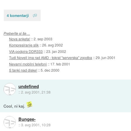
4 komentarji
Preberite si še…
Nova anketa!
::
2. sep 2003
Kompresiranje slik
::
26. avg 2002
VIA podpira DDR333
::
23. jan 2002
Tudi Novell ima rad AMD - tokrat "serverska" zgodba
::
29. jun 2001
Nevarni mobilni telefoni
::
17. feb 2001
S tanki nad diske!
::
5. dec 2000
undefined
::
2. avg 2001, 21:38
Cool, ni kaj.
Bungee-
::
3. avg 2001, 10:28