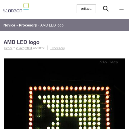
☰
Novice
»
Procesorji
»
AMD LED logo
AMD LED logo
slycer
::
2. avg 2001
ob 20:58
Procesorji