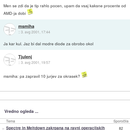
Men se zdi da je tip rahlo pocen, upam da vsaj kaksne procente od
AMD-ja dobi
msmiha
::
3. avg 2001, 17:44
Ja kar kul. Jaz bi dal modre diode za obrobo okol
Tjulenj
::
3. avg 2001, 19:57
msmiha: pa zapravil 10 jurjev za okrasek?
Vredno ogleda ...
Tema
Sporočila
»
Spectre in Meltdown zakrpana na ravni operacijskih
82