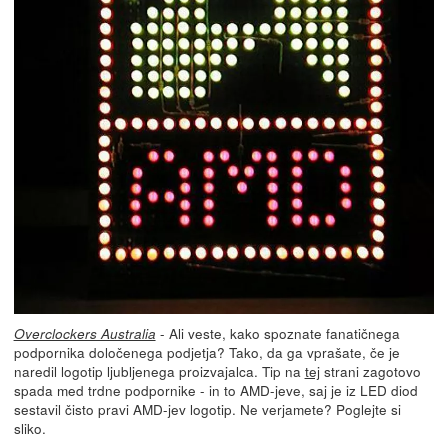
- Ali veste, kako spoznate fanatičnega
Overclockers Australia
podpornika določenega podjetja? Tako, da ga vprašate, če je
naredil logotip ljubljenega proizvajalca. Tip na
tej
strani zagotovo
spada med trdne podpornike - in to AMD-jeve, saj je iz LED diod
sestavil čisto pravi AMD-jev logotip. Ne verjamete? Poglejte si
sliko.