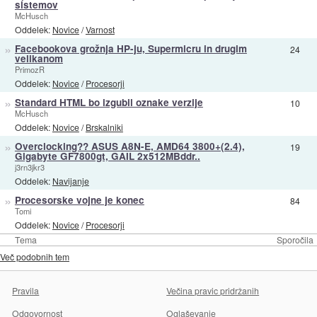
sistemov
McHusch
Oddelek:
Novice
/
Varnost
»
Facebookova grožnja HP-ju, Supermicru in drugim
24
velikanom
PrimozR
Oddelek:
Novice
/
Procesorji
»
Standard HTML bo izgubil oznake verzije
10
McHusch
Oddelek:
Novice
/
Brskalniki
»
Overclocking?? ASUS A8N-E, AMD64 3800+(2.4),
19
Gigabyte GF7800gt, GAIL 2x512MBddr..
j3rn3jkr3
Oddelek:
Navijanje
»
Procesorske vojne je konec
84
Tomi
Oddelek:
Novice
/
Procesorji
Tema
Sporočila
Več podobnih tem
Pravila
Večina pravic pridržanih
Odgovornost
Oglaševanje