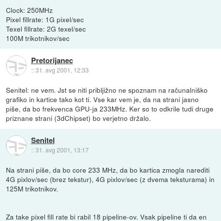
Clock: 250MHz
Pixel fillrate: 1G pixel/sec
Texel fillrate: 2G texel/sec
100M trikotnikov/sec
Pretorijanec
::
31. avg 2001, 12:33
Senitel: ne vem. Jst se niti pribljižno ne spoznam na računalniško
grafiko in kartice tako kot ti. Vse kar vem je, da na strani jasno
piše, da bo frekvenca GPU-ja 233MHz. Ker so to odkrile tudi druge
priznane strani (3dChipset) bo verjetno držalo.
Senitel
::
31. avg 2001, 13:17
Na strani piše, da bo core 233 MHz, da bo kartica zmogla narediti
4G pixlov/sec (brez tekstur), 4G pixlov/sec (z dvema teksturama) in
125M trikotnikov.
Za take pixel fill rate bi rabil 18 pipeline-ov. Vsak pipeline ti da en