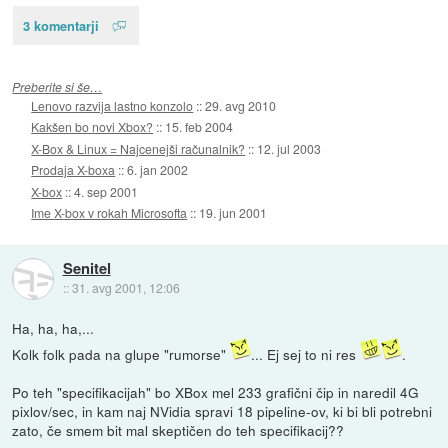
3 komentarji
Preberite si še…
Lenovo razvija lastno konzolo
::
29. avg 2010
Kakšen bo novi Xbox?
::
15. feb 2004
X-Box & Linux = Najcenejši računalnik?
::
12. jul 2003
Prodaja X-boxa
::
6. jan 2002
X-box
::
4. sep 2001
Ime X-box v rokah Microsofta
::
19. jun 2001
Senitel
::
31. avg 2001, 12:06
Ha, ha, ha,...
Kolk folk pada na glupe "rumorse"
... Ej sej to ni res
.
Po teh "specifikacijah" bo XBox mel 233 grafični čip in naredil 4G
pixlov/sec, in kam naj NVidia spravi 18 pipeline-ov, ki bi bli potrebni
zato, če smem bit mal skeptičen do teh specifikacij??