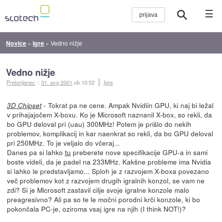
☰
Novice
»
Igre
»
Vedno nižje
Vedno nižje
Pretorijanec
::
31. avg 2001
ob 10:52
Igre
- Tokrat pa ne cene. Ampak Nvidiin GPU, ki naj bi ležal
3D Chipset
v prihajajočem X-boxu. Ko je Microsoft naznanil X-box, so rekli, da
bo GPU deloval pri (uau) 300MHz! Potem je prišlo do nekih
problemov, komplikacij in kar naenkrat so rekli, da bo GPU deloval
pri 250MHz. To je veljalo do včeraj...
Danes pa si lahko
tu
preberete nove specifikacije GPU-a in sami
boste videli, da je padel na 233MHz. Kakšne probleme ima Nvidia
si lahko le predstavljamo... Sploh je z razvojem X-boxa povezano
več problemov kot z razvojem drugih igralnih konzol, se vam ne
zdi? Si je Microsoft zastavil cilje svoje igralne konzole malo
preagresivno? Ali pa so te le močni porodni krči konzole, ki bo
pokončala PC-je, oziroma vsaj igre na njih (I think NOT!)?