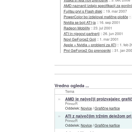
AMD naznanil izdajo specifikacij za gonilni
Fujitsu prvi s Flash diski
::
19. mar 2007
PowerColor bo izdeloval matične plošče
::
Nvidia se boji ATI-ja
::
16. sep 2001
Radeon Mobility
::
23. jul 2001
ATI in njegovi partnerji
::
26. jun 2001
Novi GeForce2 Goji
::
1. mar 2001
Apple + Nvidia = problemi za ATI
::
1. feb 
Prvi GeForce2 Go prenosniki
::
31. jan 20
Vredno ogleda ...
Tema
»
AMD je največji proizvajalec grafi
PrimozR
Oddelek:
Novice
/
Grafične kartice
»
ATI z največjim tržnim deležom pri
PrimozR
Oddelek:
Novice
/
Grafične kartice