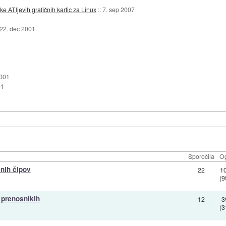
ke ATIjevih grafičnih kartic za Linux
::
7. sep 2007
22. dec 2001
2001
01
Sporočila
Og
čnih čipov
22
1
(9
 prenosnikih
12
3
(3