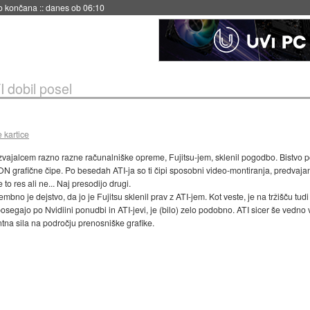
no končana
::
danes ob 06:10
I dobil posel
 kartice
izvajalcem razno razne računalniške opreme, Fujitsu-jem, sklenil pogodbo. Bistvo p
grafične čipe. Po besedah ATI-ja so ti čipi sposobni video-montiranja, predvajan
to res ali ne... Naj presodijo drugi.
je dejstvo, da jo je Fujitsu sklenil prav z ATI-jem. Kot veste, je na tržišču tud
segajo po Nvidiini ponudbi in ATI-jevi, je (bilo) zelo podobno. ATI sicer še vedno vod
na sila na področju prenosniške grafike.