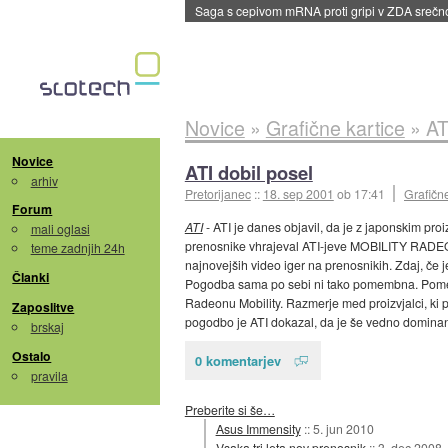
Saga s cepivom mRNA proti gripi v ZDA sreč
Novice
»
Grafične kartice
»
AT
Novice
ATI dobil posel
arhiv
Pretorijanec
::
18. sep 2001
ob 17:41
Grafične
Forum
ATI
- ATI je danes objavil, da je z japonskim pro
mali oglasi
prenosnike vhrajeval ATI-jeve MOBILITY RADEON 
teme zadnjih 24h
najnovejših video iger na prenosnikih. Zdaj, če je 
Članki
Pogodba sama po sebi ni tako pomembna. Pomembno 
Radeonu Mobility. Razmerje med proizvjalci, ki po
Zaposlitve
pogodbo je ATI dokazal, da je še vedno dominant
brskaj
Ostalo
0 komentarjev
pravila
Preberite si še…
Asus Immensity
::
5. jun 2010
Vsaka tri leta nov prenosnik
::
3. dec 2008