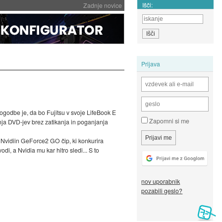
Išči:
Zadnje novice
Prijava
ogodbe je, da bo Fujitsu v svoje LifeBook E
Zapomni si me
ja DVD-jev brez zatikanja in poganjanja
i Nvidiin GeForce2 GO čip, ki konkurira
i, a Nvidia mu kar hitro sledi... S to
nov uporabnik
pozabili geslo?