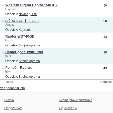
»
Western Digital Raptor 150GB?
50
kuglvinkl
Oddelek:
Novice
/
Diski
»
rač za cca. 1 mio sit
90
Jan987
Oddelek:
Kaj kupiti
»
Raptor WD740GD
33
boštjan
Oddelek:
Strojna oprema
»
Raptor goes TwinTurbo
88
frenk
Oddelek:
Strojna oprema
»
Pomoč - Raptor.
49
billy
Oddelek:
Strojna oprema
Tema
Sporočila
Več podobnih tem
Pravila
Večina pravic pridržanih
Odgovornost
Oglaševanje