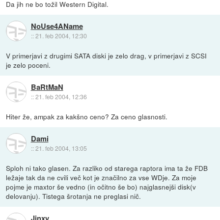
Da jih ne bo tožil Western Digital.
NoUse4AName
::
21. feb 2004, 12:30
V primerjavi z drugimi SATA diski je zelo drag, v primerjavi z SCSI
je zelo poceni.
BaRtMaN
::
21. feb 2004, 12:36
Hiter že, ampak za kakšno ceno? Za ceno glasnosti.
Dami
::
21. feb 2004, 13:05
Sploh ni tako glasen. Za razliko od starega raptora ima ta že FDB
ležaje tak da ne cvili več kot je značilno za vse WDje. Za moje
pojme je maxtor še vedno (in očitno še bo) najglasnejši disk(v
delovanju). Tistega šrotanja ne preglasi nič.
Jinxy