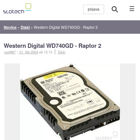
☰
Novice
»
Diski
»
Western Digital WD740GD - Raptor 2
Western Digital WD740GD - Raptor 2
root987
::
21. feb 2004
ob 12:13
Diski