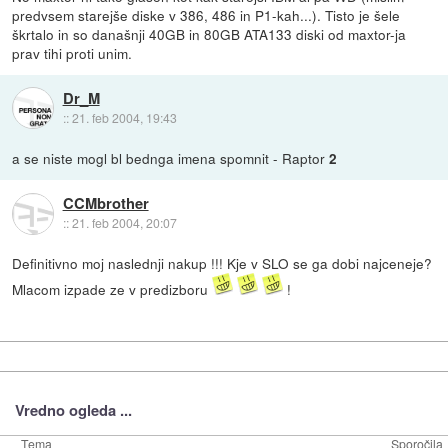
predvsem starejše diske v 386, 486 in P1-kah...). Tisto je šele
škrtalo in so današnji 40GB in 80GB ATA133 diski od maxtor-ja
prav tihi proti unim.
Dr_M
::
21. feb 2004, 19:43
a se niste mogl bl bednga imena spomnit - Raptor
2
CCMbrother
::
21. feb 2004, 20:07
Definitivno moj naslednji nakup !!! Kje v SLO se ga dobi najceneje?
Mlacom izpade ze v predizboru
!
Vredno ogleda ...
Tema
Sporočila