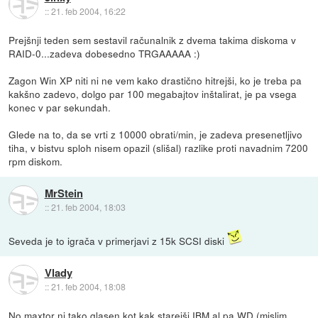
::
21. feb 2004, 16:22
Prejšnji teden sem sestavil računalnik z dvema takima diskoma v
RAID-0...zadeva dobesedno TRGAAAAA :)
Zagon Win XP niti ni ne vem kako drastično hitrejši, ko je treba pa
kakšno zadevo, dolgo par 100 megabajtov inštalirat, je pa vsega
konec v par sekundah.
Glede na to, da se vrti z 10000 obrati/min, je zadeva presenetljivo
tiha, v bistvu sploh nisem opazil (slišal) razlike proti navadnim 7200
rpm diskom.
MrStein
::
21. feb 2004, 18:03
Seveda je to igrača v primerjavi z 15k SCSI diski
Vlady
::
21. feb 2004, 18:08
No maxtor ni tako glasen kot kak starejši IBM al pa WD (mislim