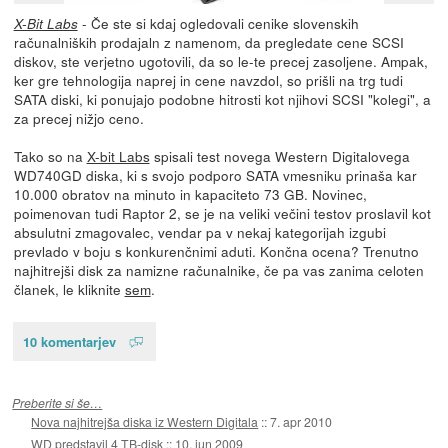
- Če ste si kdaj ogledovali cenike slovenskih
X-Bit Labs
računalniških prodajaln z namenom, da pregledate cene SCSI
diskov, ste verjetno ugotovili, da so le-te precej zasoljene. Ampak,
ker gre tehnologija naprej in cene navzdol, so prišli na trg tudi
SATA diski, ki ponujajo podobne hitrosti kot njihovi SCSI "kolegi", a
za precej nižjo ceno.
Tako so na
X-bit Labs
spisali test novega Western Digitalovega
WD740GD diska, ki s svojo podporo SATA vmesniku prinaša kar
10.000 obratov na minuto in kapaciteto 73 GB. Novinec,
poimenovan tudi Raptor 2, se je na veliki večini testov proslavil kot
absulutni zmagovalec, vendar pa v nekaj kategorijah izgubi
prevlado v boju s konkurenčnimi aduti. Končna ocena? Trenutno
najhitrejši disk za namizne računalnike, če pa vas zanima celoten
članek, le kliknite
sem
.
10 komentarjev
Preberite si še…
Nova najhitrejša diska iz Western Digitala
::
7. apr 2010
WD predstavil 4 TB-disk
::
10. jun 2009