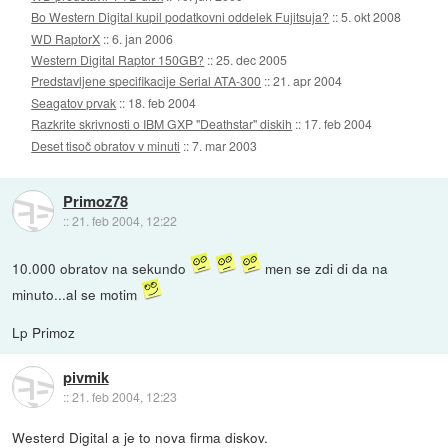
Bo Western Digital kupil podatkovni oddelek Fujitsuja?
::
5. okt 2008
WD RaptorX
::
6. jan 2006
Western Digital Raptor 150GB?
::
25. dec 2005
Predstavljene specifikacije Serial ATA-300
::
21. apr 2004
Seagatov prvak
::
18. feb 2004
Razkrite skrivnosti o IBM GXP "Deathstar" diskih
::
17. feb 2004
Deset tisoč obratov v minuti
::
7. mar 2003
Primoz78
::
21. feb 2004, 12:22
10.000 obratov na sekundo
men se zdi di da na
minuto...al se motim
Lp Primoz
pivmik
::
21. feb 2004, 12:23
Westerd Digital a je to nova firma diskov.