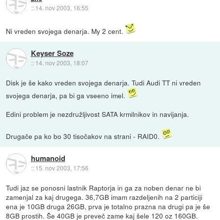
::
14. nov 2003, 16:55
Ni vreden svojega denarja. My 2 cent.
Keyser Soze
::
14. nov 2003, 18:07
Disk je še kako vreden svojega denarja. Tudi Audi TT ni vreden
svojega denarja, pa bi ga vseeno imel.
Edini problem je nezdružljivost SATA krmilnikov in navijanja.
Drugače pa ko bo 30 tisočakov na strani - RAID0.
humanoid
::
15. nov 2003, 17:56
Tudi jaz se ponosni lastnik Raptorja in ga za noben denar ne bi
zamenjal za kaj drugega. 36,7GB imam razdeljenih na 2 particiji
ena je 10GB druga 26GB, prva je totalno prazna na drugi pa je še
8GB prostih. Še 40GB je preveč zame kaj šele 120 oz 160GB.