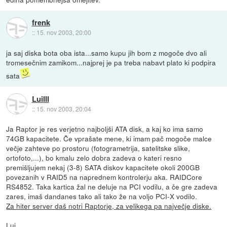
frenk
::
15. nov 2003, 20:00
ja saj diska bota oba ista...samo kupu jih bom z mogoče dvo ali
tromesečnim zamikom...najprej je pa treba nabavt plato ki podpira
sata
LuiIII
::
15. nov 2003, 20:04
Ja Raptor je res verjetno najboljši ATA disk, a kaj ko ima samo
74GB kapacitete. Če vprašate mene, ki imam pač mogoče malce
večje zahteve po prostoru (fotogrametrija, satelitske slike,
ortofoto,...), bo kmalu zelo dobra zadeva o kateri resno
premišljujem nekaj (3-8) SATA diskov kapacitete okoli 200GB
povezanih v RAID5 na naprednem kontrolerju aka. RAIDCore
RS4852. Taka kartica žal ne deluje na PCI vodilu, a če gre zadeva
zares, imaš dandanes tako ali tako že na voljo PCI-X vodilo.
Za hiter server daš notri Raptorje, za velikega pa največje diske.
Lui