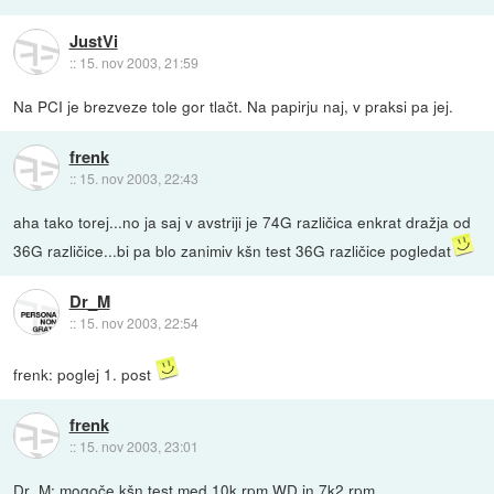
JustVi
::
15. nov 2003, 21:59
Na PCI je brezveze tole gor tlačt. Na papirju naj, v praksi pa jej.
frenk
::
15. nov 2003, 22:43
aha tako torej...no ja saj v avstriji je 74G različica enkrat dražja od
36G različice...bi pa blo zanimiv kšn test 36G različice pogledat
Dr_M
::
15. nov 2003, 22:54
frenk: poglej 1. post
frenk
::
15. nov 2003, 23:01
Dr_M: mogoče kšn test med 10k rpm WD in 7k2 rpm