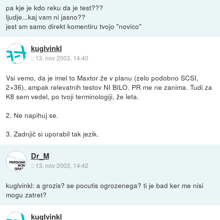
pa kje je kdo reku da je test???
ljudje...kaj vam ni jasno??
jest sm samo direkt komentiru tvojo "novico"
kuglvinkl
::
13. nov 2003, 14:40
Vsi vemo, da je imel to Maxtor že v planu (zelo podobno SCSI,
2×36), ampak relevatnih testov NI BILO. PR me ne zanima. Tudi za
K8 sem vedel, po tvoji terminologiji, že leta.
2. Ne napihuj se.
3. Zadnjič si uporabil tak jezik.
Dr_M
::
13. nov 2003, 14:42
kuglvinkl: a grozis? se pocutis ogrozenega? ti je bad ker me nisi
mogu zatret?
kuglvinkl