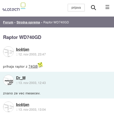
☰
Forum
»
Strojna oprema
»
Raptor WD740GD
Raptor WD740GD
boštjan
::
12. nov 2003, 23:47
prihaja raptor z
74GB
Dr_M
::
13. nov 2003, 12:43
znano ze vec mesecev.
boštjan
::
13. nov 2003, 13:04