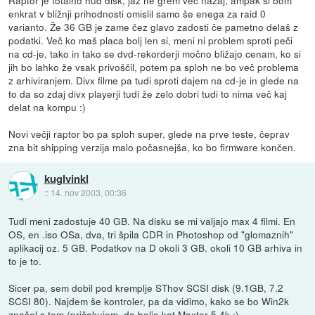
enkrat v bližnji prihodnosti omislil samo še enega za raid 0
varianto. Že 36 GB je zame čez glavo zadosti če pametno delaš z
podatki. Več ko maš placa bolj len si, meni ni problem sproti peči
na cd-je, tako in tako se dvd-rekorderji močno bližajo cenam, ko si
jih bo lahko že vsak privoščil, potem pa sploh ne bo več problema
z arhiviranjem. Divx filme pa tudi sproti dajem na cd-je in glede na
to da so zdaj divx playerji tudi že zelo dobri tudi to nima več kaj
delat na kompu :)
Novi večji raptor bo pa sploh super, glede na prve teste, čeprav
zna bit shipping verzija malo počasnejša, ko bo firmware končen.
kuglvinkl
::
14. nov 2003, 00:36
Tudi meni zadostuje 40 GB. Na disku se mi valjajo max 4 filmi. En
OS, en .iso OSa, dva, tri špila CDR in Photoshop od "glomaznih"
aplikacij oz. 5 GB. Podatkov na D okoli 3 GB. okoli 10 GB arhiva in
to je to.
Sicer pa, sem dobil pod kremplje SThov SCSI disk (9.1GB, 7.2
SCSI 80). Najdem še kontroler, pa da vidimo, kako se bo Win2k
znašel s tem (pričakujem, da bolje kot Maxtor 5.4k :).