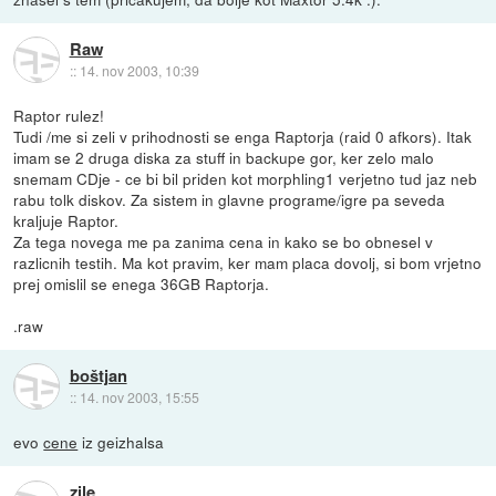
Raw
::
14. nov 2003, 10:39
Raptor rulez!
Tudi /me si zeli v prihodnosti se enga Raptorja (raid 0 afkors). Itak
imam se 2 druga diska za stuff in backupe gor, ker zelo malo
snemam CDje - ce bi bil priden kot morphling1 verjetno tud jaz neb
rabu tolk diskov. Za sistem in glavne programe/igre pa seveda
kraljuje Raptor.
Za tega novega me pa zanima cena in kako se bo obnesel v
razlicnih testih. Ma kot pravim, ker mam placa dovolj, si bom vrjetno
prej omislil se enega 36GB Raptorja.
.raw
boštjan
::
14. nov 2003, 15:55
evo
cene
iz geizhalsa
zile