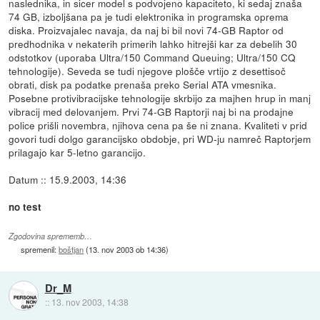
naslednika, in sicer model s podvojeno kapaciteto, ki sedaj znaša
74 GB, izboljšana pa je tudi elektronika in programska oprema
diska. Proizvajalec navaja, da naj bi bil novi 74-GB Raptor od
predhodnika v nekaterih primerih lahko hitrejši kar za debelih 30
odstotkov (uporaba Ultra/150 Command Queuing; Ultra/150 CQ
tehnologije). Seveda se tudi njegove plošče vrtijo z desettisoč
obrati, disk pa podatke prenaša preko Serial ATA vmesnika.
Posebne protivibracijske tehnologije skrbijo za majhen hrup in manj
vibracij med delovanjem. Prvi 74-GB Raptorji naj bi na prodajne
police prišli novembra, njihova cena pa še ni znana. Kvaliteti v prid
govori tudi dolgo garancijsko obdobje, pri WD-ju namreč Raptorjem
prilagajo kar 5-letno garancijo.
Datum :: 15.9.2003, 14:36
no test
Zgodovina sprememb…
spremenil:
boštjan
(
13. nov 2003 ob 14:36
)
Dr_M
::
13. nov 2003, 14:38