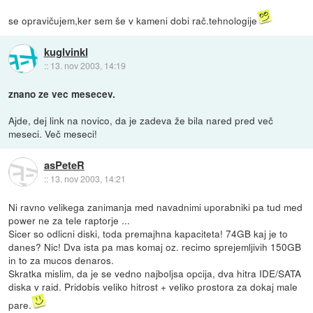
se opravičujem,ker sem še v kameni dobi rač.tehnologije
kuglvinkl
::
13. nov 2003, 14:19
znano ze vec mesecev.
Ajde, dej link na novico, da je zadeva že bila nared pred več
meseci. Več meseci!
asPeteR
::
13. nov 2003, 14:21
Ni ravno velikega zanimanja med navadnimi uporabniki pa tud med
power ne za tele raptorje ...
Sicer so odlicni diski, toda premajhna kapaciteta! 74GB kaj je to
danes? Nic! Dva ista pa mas komaj oz. recimo sprejemljivih 150GB
in to za mucos denaros.
Skratka mislim, da je se vedno najboljsa opcija, dva hitra IDE/SATA
diska v raid. Pridobis veliko hitrost + veliko prostora za dokaj male
pare.