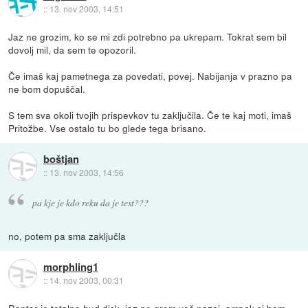
::
13. nov 2003, 14:51
Jaz ne grozim, ko se mi zdi potrebno pa ukrepam. Tokrat sem bil
dovolj mil, da sem te opozoril.
Če imaš kaj pametnega za povedati, povej. Nabijanja v prazno pa
ne bom dopuščal.
S tem sva okoli tvojih prispevkov tu zaključila. Če te kaj moti, imaš
Pritožbe. Vse ostalo tu bo glede tega brisano.
boštjan
::
13. nov 2003, 14:56
pa kje je kdo reku da je test???
no, potem pa sma zaključla
morphling1
::
14. nov 2003, 00:31
Raptor je totalno hud disk, jaz ne grem več nazaj, ampak si bom