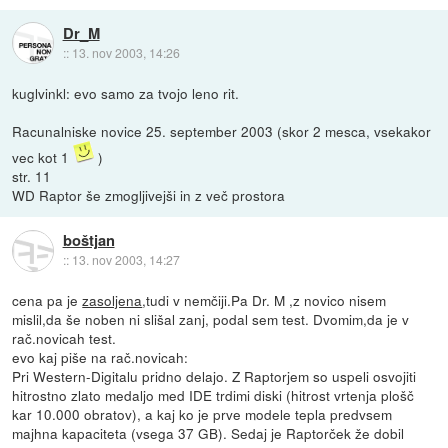
Dr_M
::
13. nov 2003, 14:26
kuglvinkl: evo samo za tvojo leno rit.
Racunalniske novice 25. september 2003 (skor 2 mesca, vsekakor
vec kot 1
)
str. 11
WD Raptor še zmogljivejši in z več prostora
boštjan
::
13. nov 2003, 14:27
cena pa je
zasoljena
,tudi v nemčiji.Pa Dr. M ,z novico nisem
mislil,da še noben ni slišal zanj, podal sem test. Dvomim,da je v
rač.novicah test.
evo kaj piše na rač.novicah:
Pri Western-Digitalu pridno delajo. Z Raptorjem so uspeli osvojiti
hitrostno zlato medaljo med IDE trdimi diski (hitrost vrtenja plošč
kar 10.000 obratov), a kaj ko je prve modele tepla predvsem
majhna kapaciteta (vsega 37 GB). Sedaj je Raptorček že dobil