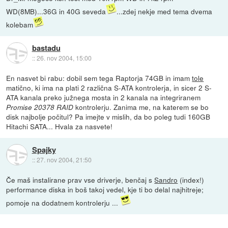
WD(8MB)...36G in 40G seveda
...zdej nekje med tema dvema
kolebam
bastadu
::
26. nov 2004, 15:00
En nasvet bi rabu: dobil sem tega Raptorja 74GB in imam
tole
matično, ki ima na plati 2 različna S-ATA kontrolerja, in sicer 2 S-
ATA kanala preko južnega mosta in 2 kanala na integriranem
kontrolerju. Zanima me, na katerem se bo
Promise 20378 RAID
disk najbolje počitul? Pa imejte v mislih, da bo poleg tudi 160GB
Hitachi SATA... Hvala za nasvete!
Spajky
::
27. nov 2004, 21:50
Če maš instalirane prav vse driverje, benčaj s
Sandro
(index!)
performance diska in boš takoj vedel, kje ti bo delal najhitreje;
pomoje na dodatnem kontrolerju ...