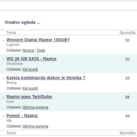
Vredno ogleda ...
Tema
Sporočila
»
Western Digital Raptor 150GB?
50
kuglvinkl
Oddelek:
Novice
/
Diski
»
WD 36 GB SATA - Raptor
20
ShowDown
Oddelek:
Kaj kupiti
»
Katera kombinacija diskov je hitrejša ?
33
Boeing
Oddelek:
Kaj kupiti
»
Raptor goes TwinTurbo
88
frenk
Oddelek:
Strojna oprema
»
Pomoč - Raptor.
49
billy
Oddelek:
Strojna oprema
Tema
Sporočila