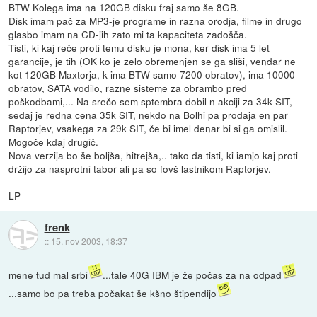
BTW Kolega ima na 120GB disku fraj samo še 8GB.
Disk imam pač za MP3-je programe in razna orodja, filme in drugo
glasbo imam na CD-jih zato mi ta kapaciteta zadošča.
Tisti, ki kaj reče proti temu disku je mona, ker disk ima 5 let
garancije, je tih (OK ko je zelo obremenjen se ga sliši, vendar ne
kot 120GB Maxtorja, k ima BTW samo 7200 obratov), ima 10000
obratov, SATA vodilo, razne sisteme za obrambo pred
poškodbami,... Na srečo sem sptembra dobil n akciji za 34k SIT,
sedaj je redna cena 35k SIT, nekdo na Bolhi pa prodaja en par
Raptorjev, vsakega za 29k SIT, če bi imel denar bi si ga omislil.
Mogoče kdaj drugič.
Nova verzija bo še boljša, hitrejša,.. tako da tisti, ki iamjo kaj proti
držijo za nasprotni tabor ali pa so fovš lastnikom Raptorjev.
LP
frenk
::
15. nov 2003, 18:37
mene tud mal srbi
...tale 40G IBM je že počas za na odpad
...samo bo pa treba počakat še kšno štipendijo