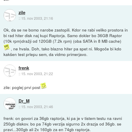
zile
::
15. nov 2003, 21:16
Ok, da se ne bomo narobe zastopili. Kdor ne rabi veliko prostora in
bi rad hiter disk naj kupi Raptorja. Samo dokler bo 36GB Raptor
(10k rpm)dražji od 120GB (7.2k rpm) (oba SATA in 8 MB cache)
, ne hvala. Doh, tako blazno hiter pa spet ni. Mogoče bi kdo
kakšen test prlepu sem, da vidmo primerjavo.
frenk
::
15. nov 2003, 21:22
zile: poglej prvi post
Dr_M
::
15. nov 2003, 21:46
frenk: on govori za 36gb raptorja, ki pa je v tistem testu na ravni
250gb diskov. bo pa 74gb verzija sigurno 2x drazja od 36gb. se
pravi...300gb ali 2x 160gb za en 74gb raptorja.