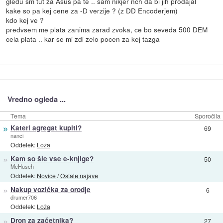
gledu sm tut za Asus pa te .. sam nikjer nch da bi jih prodajal
kake so pa kej cene za -D verzije ? (z DD Encoderjem)
kdo kej ve ?
predvsem me plata zanima zarad zvoka, ce bo seveda 500 DEM
cela plata .. kar se mi zdi zelo pocen za kej tazga
Vredno ogleda ...
Tema
Sporočila
»
Kateri agregat kupiti?
69
nanci
Oddelek:
Loža
»
Kam so šle vse e-knjige?
50
McHusch
Oddelek:
Novice
/
Ostale najave
»
Nakup vozička za orodje
6
drumer706
Oddelek:
Loža
»
Dron za začetnika?
27