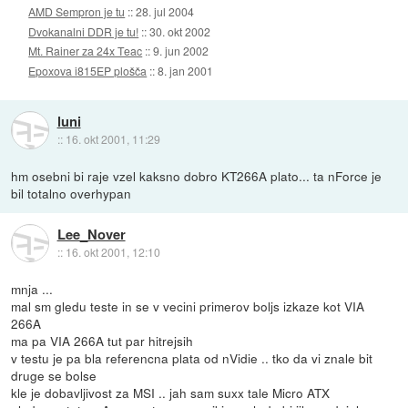
AMD Sempron je tu
::
28. jul 2004
Dvokanalni DDR je tu!
::
30. okt 2002
Mt. Rainer za 24x Teac
::
9. jun 2002
Epoxova i815EP plošča
::
8. jan 2001
luni
::
16. okt 2001, 11:29
hm osebni bi raje vzel kaksno dobro KT266A plato... ta nForce je
bil totalno overhypan
Lee_Nover
::
16. okt 2001, 12:10
mnja ...
mal sm gledu teste in se v vecini primerov boljs izkaze kot VIA
266A
ma pa VIA 266A tut par hitrejsih
v testu je pa bla referencna plata od nVidie .. tko da vi znale bit
druge se bolse
kle je dobavljivost za MSI .. jah sam suxx tale Micro ATX