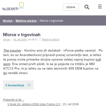
☰
Novice
»
Matične plošče
»
Nforce v trgovinah
Nforce v trgovinah
slycer
::
16. okt 2001
ob 09:01
Matične plošče
- Končno smo jih dočakali - nForce platke namreč . Po
The inquirer
tem, ko so Anandtechovci pripravili precej vznemirljiv test, si lahko
te precej vroče primerke strojne opreme odslej naprej kupimo
tudi
sami
. Ena izmed prvih plošč, ki se je pojavila na tržišču je MSI
K7C12 Pro, ki jo lahko za ne tako skromnih 459 DEM kupimo na
tej
nemški strani.
2 komentarja
Preberite si še…
V torek 24. oktobra 2006 izide Firefox 2.0
::
23. okt 2006