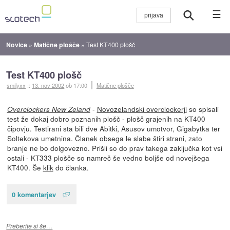
☰
Novice
»
Matične plošče
»
Test KT400 plošč
Test KT400 plošč
smilyxx
::
13. nov 2002
ob 17:00
Matične plošče
-
Novozelandski overclockerji
so spisali
Overclockers New Zeland
test že dokaj dobro poznanih plošč - plošč grajenih na KT400
čipovju. Testirani sta bili dve Abitki, Asusov umotvor, Gigabytka ter
Soltekova umetnina. Članek obsega le slabe štiri strani, zato
branje ne bo dolgovezno. Prišli so do prav takega zaključka kot vsi
ostali - KT333 plošče so namreč še vedno boljše od novejšega
KT400. Še
klik
do članka.
0 komentarjev
Preberite si še…