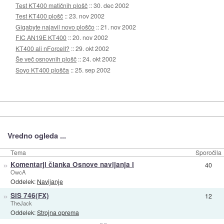
Test KT400 matičnih plošč
::
30. dec 2002
Test KT400 plošč
::
23. nov 2002
Gigabyte najavil novo ploščo
::
21. nov 2002
FIC AN19E KT400
::
20. nov 2002
KT400 ali nForceII?
::
29. okt 2002
Še več osnovnih plošč
::
24. okt 2002
Soyo KT400 plošča
::
25. sep 2002
Vredno ogleda ...
Tema
Sporočila
»
Komentarji članka Osnove navijanja I
40
OwcA
Oddelek:
Navijanje
»
SiS 746(FX)
12
TheJack
Oddelek:
Strojna oprema