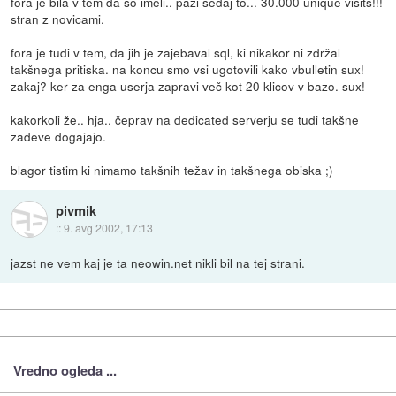
fora je bila v tem da so imeli.. pazi sedaj to... 30.000 unique visits!!!
stran z novicami.
fora je tudi v tem, da jih je zajebaval sql, ki nikakor ni zdržal
takšnega pritiska. na koncu smo vsi ugotovili kako vbulletin sux!
zakaj? ker za enga userja zapravi več kot 20 klicov v bazo. sux!
kakorkoli že.. hja.. čeprav na dedicated serverju se tudi takšne
zadeve dogajajo.
blagor tistim ki nimamo takšnih težav in takšnega obiska ;)
pivmik
::
9. avg 2002, 17:13
jazst ne vem kaj je ta neowin.net nikli bil na tej strani.
Vredno ogleda ...