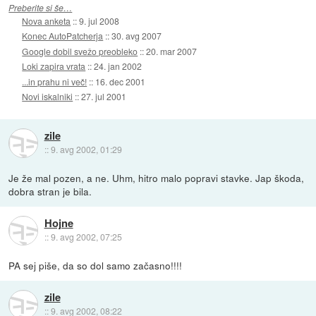
Preberite si še…
Nova anketa
::
9. jul 2008
Konec AutoPatcherja
::
30. avg 2007
Google dobil svežo preobleko
::
20. mar 2007
Loki zapira vrata
::
24. jan 2002
...in prahu ni več!
::
16. dec 2001
Novi iskalniki
::
27. jul 2001
zile
::
9. avg 2002, 01:29
Je že mal pozen, a ne. Uhm, hitro malo popravi stavke. Jap škoda,
dobra stran je bila.
Hojne
::
9. avg 2002, 07:25
PA sej piše, da so dol samo začasno!!!!
zile
::
9. avg 2002, 08:22