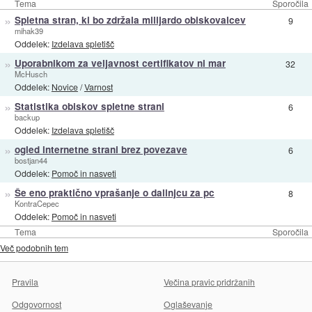
Tema
Sporočila
»
Spletna stran, ki bo zdržala milijardo obiskovalcev
9
mihak39
Oddelek:
Izdelava spletišč
»
Uporabnikom za veljavnost certifikatov ni mar
32
McHusch
Oddelek:
Novice
/
Varnost
»
Statistika obiskov spletne strani
6
backup
Oddelek:
Izdelava spletišč
»
ogled internetne strani brez povezave
6
bostjan44
Oddelek:
Pomoč in nasveti
»
Še eno praktično vprašanje o dalinjcu za pc
8
KontraCepec
Oddelek:
Pomoč in nasveti
Tema
Sporočila
Več podobnih tem
Pravila
Večina pravic pridržanih
Odgovornost
Oglaševanje