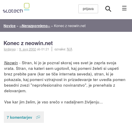
☰
Novice
»
--Nerazporejeno--
»
Konec z neowin.net
Konec z neowin.net
lordgreg
::
9. avg 2002
ob 01:21
oznake:
N/A
- Stran, ki jo je poznal skoraj ves svet je zaprla svoja
Neowin
vrata. Stran, na kateri sem ugotovil, kaj pomeni želeti si uspeti
brez prebite pare (kar se tiče interneta seveda), stran, ki je
pokazala, kaj pomeni vztrajnost in prizadevanje ter uvedla pomen
besedni zvezi "neprofesionalno novinarstvo", je prenehala z
delovanjem.
Vse kar jim želim, je vso srečo v nadaljnem življenju...
7 komentarjev