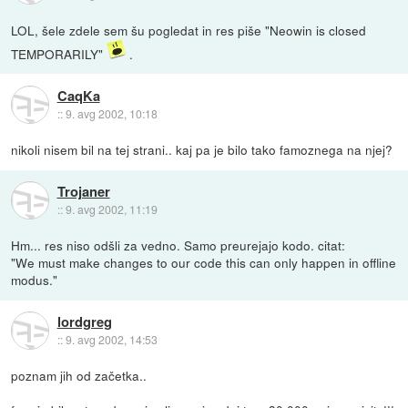
LOL, šele zdele sem šu pogledat in res piše "Neowin is closed
TEMPORARILY"
.
CaqKa
::
9. avg 2002, 10:18
nikoli nisem bil na tej strani.. kaj pa je bilo tako famoznega na njej?
Trojaner
::
9. avg 2002, 11:19
Hm... res niso odšli za vedno. Samo preurejajo kodo. citat:
"We must make changes to our code this can only happen in offline
modus."
lordgreg
::
9. avg 2002, 14:53
poznam jih od začetka..