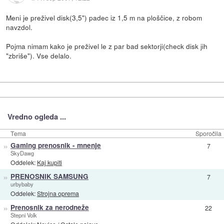
Meni je preživel disk(3,5") padec iz 1,5 m na ploščice, z robom
navzdol.
Pojma nimam kako je preživel le z par bad sektorji(check disk jih
"zbriše"). Vse delalo.
Vredno ogleda ...
Tema
Sporočila
»
Gaming prenosnik - mnenje
7
SkyDawg
Oddelek:
Kaj kupiti
»
PRENOSNIK SAMSUNG
7
urbybaby
Oddelek:
Strojna oprema
»
Prenosnik za nerodneže
22
Stepni Volk