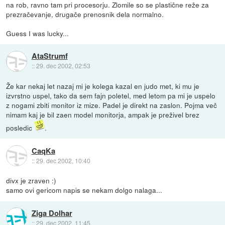
na rob, ravno tam pri procesorju. Zlomile so se plastične reže za
prezračevanje, drugače prenosnik dela normalno.
Guess I was lucky...
AtaStrumf
::
29. dec 2002, 02:53
Že kar nekaj let nazaj mi je kolega kazal en judo met, ki mu je
izvrstno uspel, tako da sem fajn poletel, med letom pa mi je uspelo
z nogami zbiti monitor iz mize. Padel je direkt na zaslon. Pojma več
nimam kaj je bil zaen model monitorja, ampak je preživel brez
posledic
.
CaqKa
::
29. dec 2002, 10:40
divx je zraven :)
samo ovi gericom napis se nekam dolgo nalaga...
Ziga Dolhar
::
29. dec 2002, 11:45