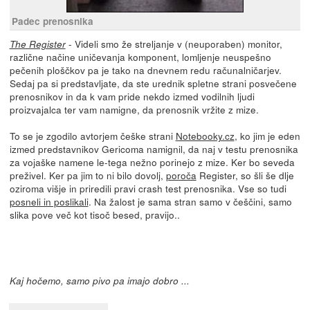
Padec prenosnika
- Videli smo že streljanje v (neuporaben) monitor,
The Register
različne načine uničevanja komponent, lomljenje neuspešno
pečenih ploščkov pa je tako na dnevnem redu računalničarjev.
Sedaj pa si predstavljate, da ste urednik spletne strani posvečene
prenosnikov in da k vam pride nekdo izmed vodilnih ljudi
proizvajalca ter vam namigne, da prenosnik vržite z mize.
To se je zgodilo avtorjem češke strani
Notebooky.cz
, ko jim je eden
izmed predstavnikov Gericoma namignil, da naj v testu prenosnika
za vojaške namene le-tega nežno porinejo z mize. Ker bo seveda
preživel. Ker pa jim to ni bilo dovolj,
poroča
Register, so šli še dlje
oziroma višje in priredili pravi crash test prenosnika. Vse so tudi
posneli in poslikali
. Na žalost je sama stran samo v češčini, samo
slika pove več kot tisoč besed, pravijo..
Kaj hočemo, samo pivo pa imajo dobro ...