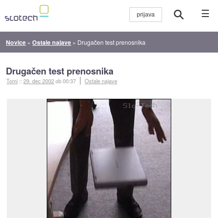
☰
Novice
»
Ostale najave
»
Drugačen test prenosnika
Drugačen test prenosnika
Tomi
::
29. dec 2002
ob 00:37
Ostale najave