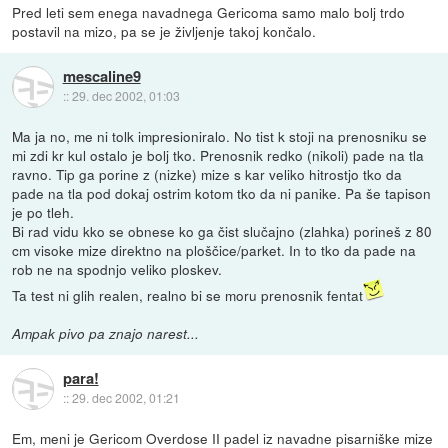
Pred leti sem enega navadnega Gericoma samo malo bolj trdo
postavil na mizo, pa se je življenje takoj končalo.
mescaline9
::
29. dec 2002, 01:03
Ma ja no, me ni tolk impresioniralo. No tist k stoji na prenosniku se
mi zdi kr kul ostalo je bolj tko. Prenosnik redko (nikoli) pade na tla
ravno. Tip ga porine z (nizke) mize s kar veliko hitrostjo tko da
pade na tla pod dokaj ostrim kotom tko da ni panike. Pa še tapison
je po tleh.
Bi rad vidu kko se obnese ko ga čist slučajno (zlahka) porineš z 80
cm visoke mize direktno na ploščice/parket. In to tko da pade na
rob ne na spodnjo veliko ploskev.
Ta test ni glih realen, realno bi se moru prenosnik fentat
Ampak pivo pa znajo narest...
para!
::
29. dec 2002, 01:21
Em, meni je Gericom Overdose II padel iz navadne pisarniške mize