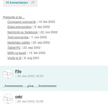
10 komentarjev
Preberite si še…
Compaqov prenosnik
::
15. feb 2003
Doba prenosnikov
::
5. dec 2002
Namiznik vs. Notebook
::
22. nov 2002
Test prenosnika
::
1. nov 2002
Nedeljsko zatišje
::
22. sep 2002
Tablet PC
::
22. sep 2002
MSN na tapeti
::
12. feb 2002
Vroče je III
::
9. avg 2001
Filo
::
29. dec 2002, 00:54
..hmmmmmm.....pive.....hmmmmmm
cekr
::
29. dec 2002, 00:58