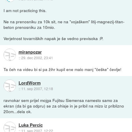
I am not practicing this.
Ne na prenosniku za 10k sit, ne na "vojaškem" litij-magnezij-titan-
beton prenosniku za 10mio.
Verjetnost tovarniških napak je še vedno previsoka :P.
miranpozar
::
29. dec 2002, 23:41
Ta čeh na videu bi si pa žihr kupil ene malo manj "češke" čevlje!
LordWorm
::
11. sep 2007, 12:18
ravnokar sem prijel mojga Fujitsu Siemensa namesto samo za
ekran (da bi ga odpru) se za ohisje in je pribil na mizo iz priblizno
20cm...dela ok.
Luka Percic
::
11. sep 2007, 12:22