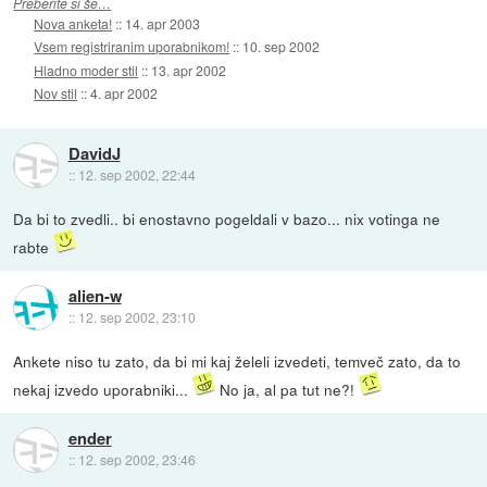
Preberite si še…
Nova anketa!
::
14. apr 2003
Vsem registriranim uporabnikom!
::
10. sep 2002
Hladno moder stil
::
13. apr 2002
Nov stil
::
4. apr 2002
DavidJ
::
12. sep 2002, 22:44
Da bi to zvedli.. bi enostavno pogeldali v bazo... nix votinga ne
rabte
alien-w
::
12. sep 2002, 23:10
Ankete niso tu zato, da bi mi kaj želeli izvedeti, temveč zato, da to
nekaj izvedo uporabniki...
No ja, al pa tut ne?!
ender
::
12. sep 2002, 23:46