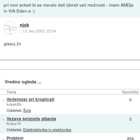
pri novi anketi bi se moralo dati izbrati več možnosti - imam AMDja
in VIA Eden-a :)
njok
::
13. sep 2002, 22:04
glasuj 2x
Vredno ogleda ...
Tema
Sporočila
»
Verjetnost pri kroglicah
6
kulsatri2b
Oddelek:
Šola
»
Vezava senzorja gibanja
5
Krokar79
Oddelek:
Elektrotehnika in elektronika
»
Problem
854