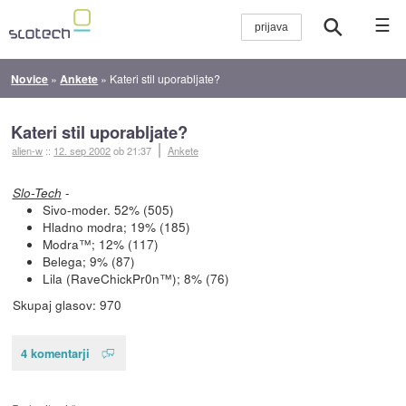
☰
Novice
»
Ankete
»
Kateri stil uporabljate?
Kateri stil uporabljate?
alien-w
::
12. sep 2002
ob 21:37
Ankete
-
Slo-Tech
Sivo-moder. 52% (505)
Hladno modra; 19% (185)
Modra™; 12% (117)
Belega; 9% (87)
Lila (RaveChickPr0n™); 8% (76)
Skupaj glasov: 970
4 komentarji