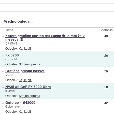
Vredno ogleda ...
Tema
Sporočila
»
Katero grafično kartico naj kupim študiram že 2
46
meseca !!!
DR4G0N
Oddelek:
Kaj kupiti
»
FX 5700
26
C_maniak
Oddelek:
Strojna oprema
»
Grafična prosim nasvet
79
scenic
Oddelek:
Kaj kupiti
»
NV35 ali GeF FX 5900 Ultra
58
kuglvinkl
Oddelek:
Strojna oprema
»
Geforce 4 ti42000
42
Golden eye
Oddelek:
Kaj kupiti