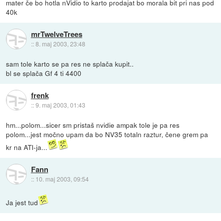
mater če bo hotla nVidio to karto prodajat bo morala bit pri nas pod
40k
mrTwelveTrees
::
8. maj 2003, 23:48
sam tole karto se pa res ne splača kupit..
bl se splača Gf 4 ti 4400
frenk
::
9. maj 2003, 01:43
hm...polom...sicer sm pristaš nvidie ampak tole je pa res
polom...jest močno upam da bo NV35 totaln raztur, čene grem pa
kr na ATI-ja...
Fann
::
10. maj 2003, 09:54
Ja jest tud