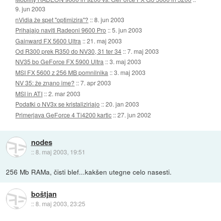
9. jun 2003
nVidia že spet "optimizira"?
::
8. jun 2003
Prihajajo naviti Radeoni 9600 Pro
::
5. jun 2003
Gainward FX 5600 Ultra
::
21. maj 2003
Od R300 prek R350 do NV30, 31 ter 34
::
7. maj 2003
NV35 bo GeForce FX 5900 Ultra
::
3. maj 2003
MSI FX 5600 z 256 MB pomnilnika
::
3. maj 2003
NV 35: že znano ime?
::
7. apr 2003
MSI in ATI
::
2. mar 2003
Podatki o NV3x se kristaliziriajo
::
20. jan 2003
Primerjava GeForce 4 Ti4200 kartic
::
27. jun 2002
nodes
::
8. maj 2003, 19:51
256 Mb RAMa, čisti blef...kakšen utegne celo nasesti.
boštjan
::
8. maj 2003, 23:25