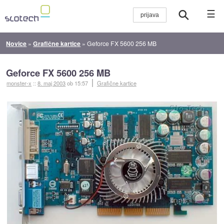
☰
Novice
»
Grafične kartice
»
Geforce FX 5600 256 MB
Geforce FX 5600 256 MB
monster-x
::
8. maj 2003
ob 15:57
Grafične kartice