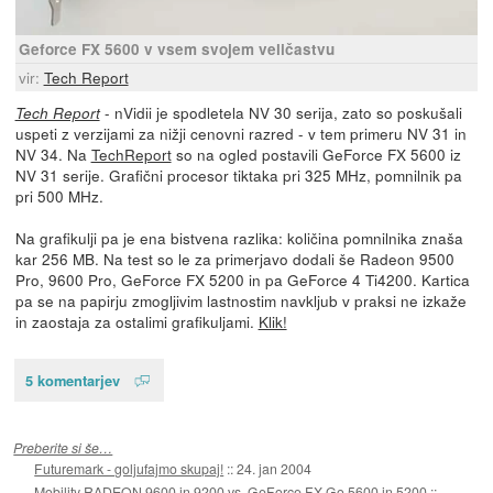
Geforce FX 5600 v vsem svojem veličastvu
vir:
Tech Report
- nVidii je spodletela NV 30 serija, zato so poskušali
Tech Report
uspeti z verzijami za nižji cenovni razred - v tem primeru NV 31 in
NV 34. Na
TechReport
so na ogled postavili GeForce FX 5600 iz
NV 31 serije. Grafični procesor tiktaka pri 325 MHz, pomnilnik pa
pri 500 MHz.
Na grafikulji pa je ena bistvena razlika: količina pomnilnika znaša
kar 256 MB. Na test so le za primerjavo dodali še Radeon 9500
Pro, 9600 Pro, GeForce FX 5200 in pa GeForce 4 Ti4200. Kartica
pa se na papirju zmogljivim lastnostim navkljub v praksi ne izkaže
in zaostaja za ostalimi grafikuljami.
Klik!
5 komentarjev
Preberite si še…
Futuremark - goljufajmo skupaj!
::
24. jan 2004
Mobility RADEON 9600 in 9200 vs. GeForce FX Go 5600 in 5200
::