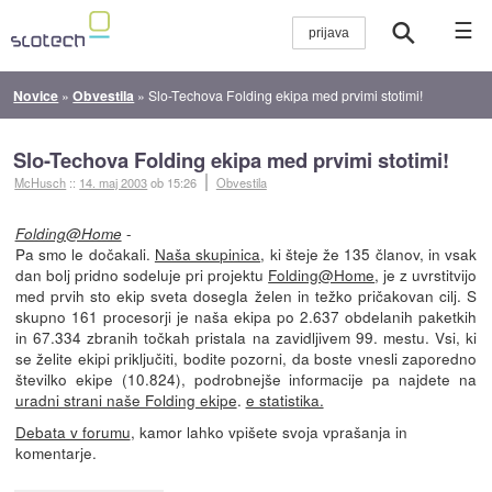
☰
Novice
»
Obvestila
»
Slo-Techova Folding ekipa med prvimi stotimi!
Slo-Techova Folding ekipa med prvimi stotimi!
McHusch
::
14. maj 2003
ob 15:26
Obvestila
-
Folding@Home
Pa smo le dočakali.
Naša skupinica
, ki šteje že 135 članov, in vsak
dan bolj pridno sodeluje pri projektu
Folding@Home
, je z uvrstitvijo
med prvih sto ekip sveta dosegla želen in težko pričakovan cilj. S
skupno 161 procesorji je naša ekipa po 2.637 obdelanih paketkih
in 67.334 zbranih točkah pristala na zavidljivem 99. mestu. Vsi, ki
se želite ekipi priključiti, bodite pozorni, da boste vnesli zaporedno
številko ekipe (10.824), podrobnejše informacije pa najdete na
uradni strani naše Folding ekipe
.
e statistika.
Debata v forumu
, kamor lahko vpišete svoja vprašanja in
komentarje.