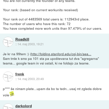
You are not currently the founder of any teams.
Your rank: (based on current workunits received)
Your rank out of 4483569 total users is: 112943rd place.
The number of users who have this rank: 72
You have completed more work units than 97.479% of our users.
Roadkill
::
14. maj 2003, 19:21
Je kr na 99tem :) (
http://folding.stanford.edu/cgi-bin/sea...
Sam tmle k smo pa 101 sta pa upoštevana tut dva "agregarna"
teama... google team in vsi ostali, ki ne foldajo za teame.
frenk
::
14. maj 2003, 20:49
p**** še nimam plate...upam da bo ta tedn...usaj mt zgleda dobre
vole
darkolord