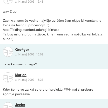
::
14. maj 2003, 15:48
way 2 go!
Zaenkrat sem še vedno najvišje uvrščen član ekipe ki konstantno
folda na točno 0 procesorjih. :))
http://folding.stanford.edu/cgi-bin/use...
Ta bug mi gre prou na živce, k ne morm vedt a sošolka kej foldata
al ne :)
Gre^gor
::
14. maj 2003, 16:02
Ja in kaj mas od tega?
Marjan
::
14. maj 2003, 16:38
Kdor še ne ve za kaj se gre pri projektu F@H naj si prebere
zgornje povezave.
Jeebs