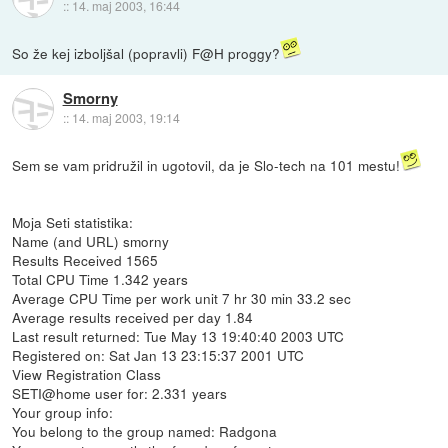
::
14. maj 2003, 16:44
So že kej izboljšal (popravli) F@H proggy?
Smorny
::
14. maj 2003, 19:14
Sem se vam pridružil in ugotovil, da je Slo-tech na 101 mestu!
Moja Seti statistika:
Name (and URL) smorny
Results Received 1565
Total CPU Time 1.342 years
Average CPU Time per work unit 7 hr 30 min 33.2 sec
Average results received per day 1.84
Last result returned: Tue May 13 19:40:40 2003 UTC
Registered on: Sat Jan 13 23:15:37 2001 UTC
View Registration Class
SETI@home user for: 2.331 years
Your group info:
You belong to the group named: Radgona