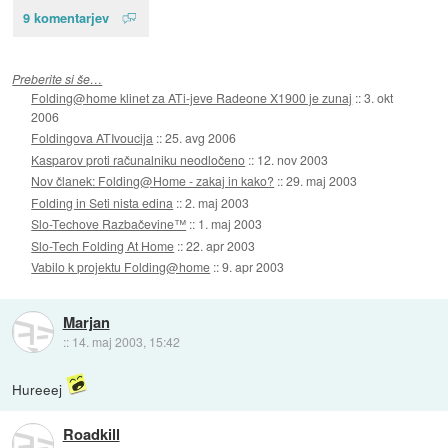
9 komentarjev
Preberite si še…
Folding@home klinet za ATi-jeve Radeone X1900 je zunaj
::
3. okt
2006
Foldingova ATIvoucija
::
25. avg 2006
Kasparov proti računalniku neodločeno
::
12. nov 2003
Nov članek: Folding@Home - zakaj in kako?
::
29. maj 2003
Folding in Seti nista edina
::
2. maj 2003
Slo-Techove Razbačevine™
::
1. maj 2003
Slo-Tech Folding At Home
::
22. apr 2003
Vabilo k projektu Folding@home
::
9. apr 2003
Marjan
::
14. maj 2003, 15:42
Hureeej
Roadkill