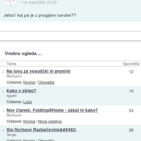
::
14. maj 2003, 21:22
Jeba1 kaj pa je z progijem narobe??
Vredno ogleda ...
Tema
Sporočila
»
Na lovu za vesoljčki in proteini
12
McHusch
Oddelek:
Novice
/
Obvestila
»
Kako v ekipo?
15
ejga40
Oddelek:
Loža
»
Nov članek: Folding@Home - zakaj in kako?
23
McHusch
Oddelek:
Novice
/
Nova vsebina
»
Slo-Techove Razbačevine&#8482;
26
Sergio
Oddelek:
Novice
/
Obvestila