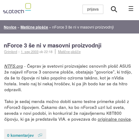
☰
Novice
»
Matične plošče
»
nForce 3 še ni v masovni proizvodnji
nForce 3 še ni v masovni proizvodnji
Grimlord
::
1. sep 2003
ob 22:18
Matične plošče
- Čeprav je svetovni proizvajalec osnovnih plošč ASUS
NTFS.org
že najavil nForce 3 osnovne plošče, obstajajo "govorice", ki trdijo,
da še to čipovje ni tako popolno oziroma takšno, kot je nVidia
hotela. Imelo naj bi nekaj hroščev, ki pa jih bodo kar se da hitro
odpravili.
Tako je sedaj menda možno dobiti samo testne primerke plošč z
nForce3 čipovjem. Čakamo dan, ko bo nForce3 uzrl luč sveta,
seveda v novi podobi, in konkuriral že najavljenemu K8T800
čipovju, ki ga je predstavila VIA. e povezava do
originalne novice
.
0 komentarjev