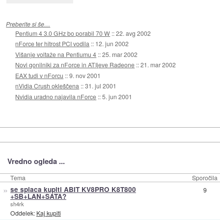
Preberite si še…
Pentium 4 3.0 GHz bo porabil 70 W
::
22. avg 2002
nForce ter hitrost PCI vodila
::
12. jun 2002
Višanje voltaže na Pentiumu 4
::
25. mar 2002
Novi gonilniki za nForce in ATIjeve Radeone
::
21. mar 2002
EAX tudi v nForcu
::
9. nov 2001
nVidia Crush okleščena
::
31. jul 2001
Nvidia uradno najavila nForce
::
5. jun 2001
Vredno ogleda ...
Tema
Sporočila
»
se splaca kupiti ABIT KV8PRO K8T800
9
+SB+LAN+SATA?
sh4rk
Oddelek:
Kaj kupiti