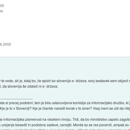
005
04
eb 2002
2
 te vode, ali je, kdaj bo, če sploh bo slovenija e- država. svoj sestavek sem objavil
, da slovenija še zdaleč ni e- država;
_________________
r sta si precej podobni; tam je bila ustanovljena komisija za informacijsko družb
Kje je to v Sloveniji? Kje je Gantar naredil korak v to smer? Vsaj meni se zdi da nikj
je informacijska pismenost na visokem nivoju. Trdi, da bo ministrstvo uspelo zagotovi
 urejanje besedil in podobne zadeve, cenejši. Morda so se res pocenili, ampak so 