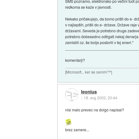
SMS poznamo, elektronsko po večini tudi poz
redkoma se kaže v javnosti.
Nekako pričakujejo, da bomo prišli do e- drž
v najlepših, prišli do e- države. Države raj
državami. Seveda je potrebno druge zadeve tu
potrebno dobesedno odtrgati nekaj denarja
zamislili oz. še bolje postorili v tej smeri."
_________________________________
komentarji?
[Microsoft... ker se cenim!™]
leonius
::
18. avg 2002, 20:44
nisi malo prevec na dolgo napisal?
brez zamere...