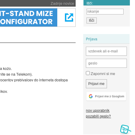
Išči:
Zadnje novice
Prijava
na kožo.
Zapomni si me
mnite se na Telekom).
procentov prebivalcev do interneta dostopa
ikov.
nov uporabnik
pozabili geslo?