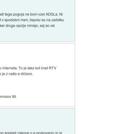
radi tega pogoja ne bom vzel ADSLa. Ni
et v spodobni meri, čeprav so na začetku
ker druge opcije nimajo, saj so vsi
 interneta. To je tako kot imet RTV
 je z našo e-državo.
enosov itd.
smo sprejeli zakone o e-poslovanju in je