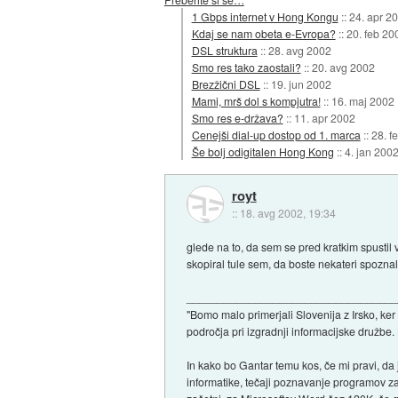
1 Gbps internet v Hong Kongu
::
24. apr 2
Kdaj se nam obeta e-Evropa?
::
20. feb 20
DSL struktura
::
28. avg 2002
Smo res tako zaostali?
::
20. avg 2002
Brezžični DSL
::
19. jun 2002
Mami, mrš dol s kompjutra!
::
16. maj 2002
Smo res e-država?
::
11. apr 2002
Cenejši dial-up dostop od 1. marca
::
28. f
Še bolj odigitalen Hong Kong
::
4. jan 200
royt
::
18. avg 2002, 19:34
glede na to, da sem se pred kratkim spustil v
skopiral tule sem, da boste nekateri spoznali
_________________________________
"Bomo malo primerjali Slovenija z Irsko, ke
področja pri izgradnji informacijske družbe. 
In kako bo Gantar temu kos, če mi pravi, da 
informatike, tečaji poznavanje programov za