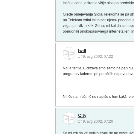
takšne cene, oziroma višje niso pa predvid
Glede omejevanja Siola/Telekoma se pa stri
pa Telekom edini tak biser, njemu podobni so
vzganjali vik in krik. Zdi se mi kot da se no
ponudniki pirokopasovnega interneta leni in 
Iwill
::
19. avg 2002, 07:22
No ja fantje. E-drzava smo samo na papirju.
program v katerem pri poročilih napovedova
Nihče namreč nič ne napiše o tem kakšne so
City
::
19. avg 2002, 07:26
Se mi zdi da vsi veliko stvari še ne veste, 