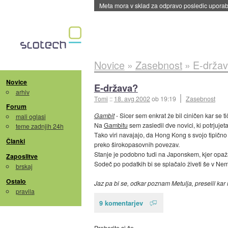
Meta mora v sklad za odpravo posledic uporabe
Novice
»
Zasebnost
»
E-drža
Novice
E-država?
arhiv
Tomi
::
18. avg 2002
ob 19:19
Zasebnost
Forum
Gambit
- Sicer sem enkrat že bil ciničen kar se 
mali oglasi
Na
Gambitu
sem zasledil dve novici, ki potrjuje
teme zadnjih 24h
Tako viri navajajo, da Hong Kong s svojo tipično
Članki
preko širokopasovnih povezav.
Stanje je podobno tudi na Japonskem, kjer opaž
Zaposlitve
Sodeč po podatkih bi se splačalo živeti še v Nem
brskaj
Ostalo
Jaz pa bi se, odkar poznam Metulja, preselil kar 
pravila
9 komentarjev
Preberite si še…