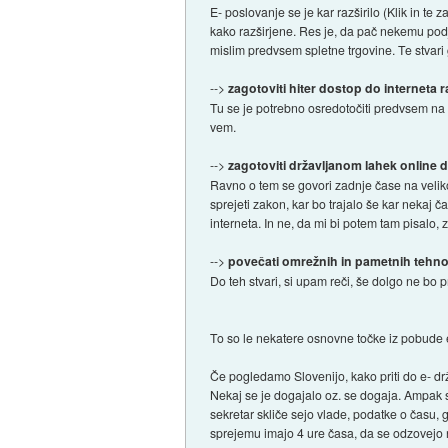
E- poslovanje se je kar razširilo (Klik in t
kako razširjene. Res je, da pač nekemu podj
mislim predvsem spletne trgovine. Te stvar
-->
zagotoviti hiter dostop do interneta 
Tu se je potrebno osredotočiti predvsem na e
vem.
-->
zagotoviti državljanom lahek online
Ravno o tem se govori zadnje čase na veliko
sprejeti zakon, kar bo trajalo še kar nekaj 
interneta. In ne, da mi bi potem tam pisalo, 
-->
povečati omrežnih in pametnih tehnol
Do teh stvari, si upam reči, še dolgo ne bo 
To so le nekatere osnovne točke iz pobude e- 
Če pogledamo Slovenijo, kako priti do e- dr
Nekaj se je dogajalo oz. se dogaja. Ampak s
sekretar skliče sejo vlade, podatke o času, 
sprejemu imajo 4 ure časa, da se odzovejo n