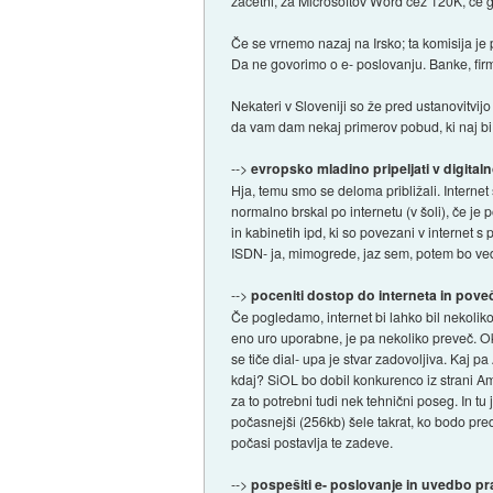
začetni, za Microsoftov Word čez 120K, če ga
Če se vrnemo nazaj na Irsko; ta komisija j
Da ne govorimo o e- poslovanju. Banke, firm
Nekateri v Sloveniji so že pred ustanovitvij
da vam dam nekaj primerov pobud, ki naj bi 
-->
evropsko mladino pripeljati v digital
Hja, temu smo se deloma približali. Internet 
normalno brskal po internetu (v šoli), če je
in kabinetih ipd, ki so povezani v internet 
ISDN- ja, mimogrede, jaz sem, potem bo ved
-->
poceniti dostop do interneta in pove
Če pogledamo, internet bi lahko bil nekoliko
eno uro uporabne, je pa nekoliko preveč. Ok
se tiče dial- upa je stvar zadovoljiva. Ka
kdaj? SiOL bo dobil konkurenco iz strani A
za to potrebni tudi nek tehnični poseg. In tu
počasnejši (256kb) šele takrat, ko bodo pred
počasi postavlja te zadeve.
-->
pospešiti e- poslovanje in uvedbo pr