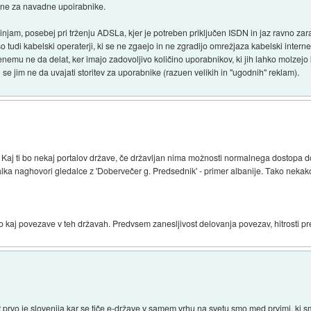
ene za navadne upoirabnike.
njam, posebej pri trženju ADSLa, kjer je potreben priključen ISDN in jaz ravno za
 tudi kabelski operaterji, ki se ne zgaejo in ne zgradijo omrežjaza kabelski intern
benemu ne da delat, ker imajo zadovoljivo količino uporabnikov, ki jih lahko molzejo 
se jim ne da uvajati storitev za uporabnike (razuen velikih in "ugodnih" reklam).
 Kaj ti bo nekaj portalov države, če državljan nima možnosti normalnega dostopa do
lka naghovori gledalce z 'Dobervečer g. Predsednik' - primer albanije. Tako nekako
 kaj povezave v teh državah. Predvsem zanesljivost delovanja povezav, hitrosti pr
kot prvo je slovenija kar se tiče e-države v samem vrhu na svetu smo med prvimi, ki 