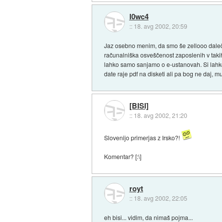
l0wc4
::
18. avg 2002, 20:59
Jaz osebno menim, da smo še zellooo daleč 
računalniška osveščenost zaposlenih v taki
lahko samo sanjamo o e-ustanovah. Si lahko 
date raje pdf na disketi ali pa bog ne daj, m
[BISI]
::
18. avg 2002, 21:20
Slovenijo primerjas z Irsko?!
Komentar? [:\]
royt
::
18. avg 2002, 22:05
eh bisi... vidim, da nimaš pojma...