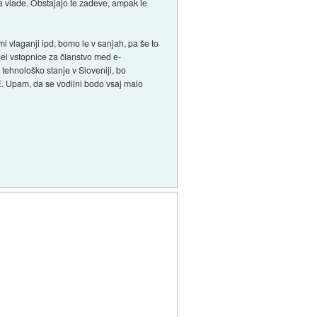
a vlade. Obstajajo te zadeve, ampak le
i vlaganji ipd, bomo le v sanjah, pa še to
 del vstopnice za članstvo med e-
 tehnološko stanje v Sloveniji, bo
. Upam, da se vodilni bodo vsaj malo