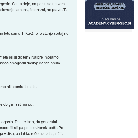
 trgovin. Se najdejo, ampak niso ne vem
oslovanje, ampak, še enkrat, ne pravo. Tu
nim leto samo 4. Kakšno je stanje sedaj ne
rneta prišli do teh? Najprej moramo
oh bodo omogočili dostop do teh preko
o niti pomisliti na to.
še dolga in strma pot.
pogosto. Deluje tako, da generalni
poročil ali pa po elektronski pošti. Po
 vidika, pa lahko rečemo le ťja, in?Ť.