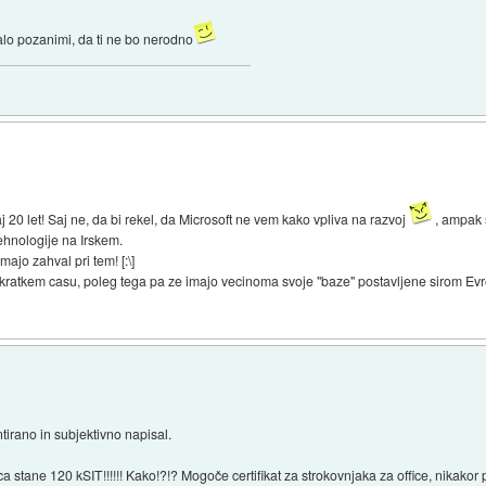
 malo pozanimi, da ti ne bo nerodno
aj 20 let! Saj ne, da bi rekel, da Microsoft ne vem kako vpliva na razvoj
, ampak s
ehnologije na Irskem.
ajo zahval pri tem! [:\]
kratkem casu, poleg tega pa ze imajo vecinoma svoje "baze" postavljene sirom Evro
tirano in subjektivno napisal.
tane 120 kSIT!!!!!! Kako!?!? Mogoče certifikat za strokovnjaka za office, nikakor pa z