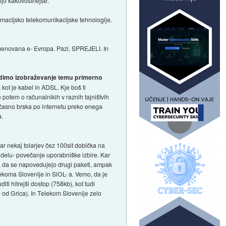
čijo kakovostnejše.
macijsko telekomunikacijske tehnologije.
 imenovana e- Evropa. Pazi, SPREJELI. In
agodimo izobraževanje temu primerno
 kot je kabel in ADSL. Kje boš ti
 potem o računalnikih v raznih tajništvih
stočasno brska po internetu preko enega
a.
ar nekaj tolarjev čez 100sit dobička na
 delu- povečanje uporabniške izbire. Kar
e, da se napovedujejo drugi paketi, ampak
ekoma Slovenije in SiOL- a. Vemo, da je
iti hitrejši dostop (758kb), kot tudi
o od Grica). In Telekom Slovenije zelo