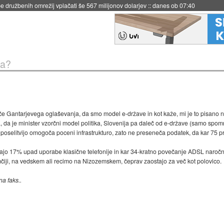
 družbenih omrežij vplačati še 567 milijonov dolarjev
::
danes ob 07:40
va?
tiče Gantarjevega oglaševanja, da smo model e-države in kot kaže, mi je to pisano 
ta, da je minister vzorčni model politika, Slovenija pa daleč od e-države (samo spo
 poselitvijo omogoča poceni infrastrukturo, zato ne preseneča podatek, da kar 75 
ajo 17% upad uporabe klasične telefonije in kar 34-kratno povečanje ADSL naročn
čiji, na vedskem ali recimo na Nizozemskem, čeprav zaostajo za več kot polovico.
na faks..