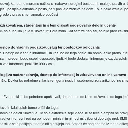
e zadeve), kar pa ne moremo reči za e- nabavo z drugimi besedami, malo je pravih e-
etju pošlješ elektronsko pošto, pa ti pošljejo zadevo na dom. To je neke vrste e- p
i gredo v pravo smer, ampak prepočasi
raziskovalcem, študentom in s tem olajšati sodelovalno delo in učenje
- šole. Koliko jih je v Sloveniji? Bore malo. Kot sem že napisal, so bile pred kakš
 dostop do vladnih podatkov, uslug ter postopkov odločanja
. Dostop do vladnih informacij. In kdaj bo do tega prišlo, da bomo lahko preko inte
časa in preden bodo uspeli usposobiti ljudi, ki bodo dodajali informacije oz. da spl
za več informacij pokličite 090 xxxx!
ogij za nadzor zdravja, dostop do informacij in zdravstveno online varstvo
prišlo. Dokler bo potrebno slike iz rentgena nositi h osebnemu zdravniku ipd. ne smem
Evropa, ki jih bo potrebno upoštevati, da pridemo do t. i. e- države. In do tega je 
žave in kdaj sploh bomo prišli do tega;
amo na delcu Slovenije. To so elektronske seje vlade, ki že tečejo ampak ne prav 
gradiva in dnevni red pa po novem ministri in njihovi uslužbenci dobivajo prek SMS s
a sklic seje pošljejo mnenje ali glasujejo ipd. Ampak če pogledamo iz tehnološkega