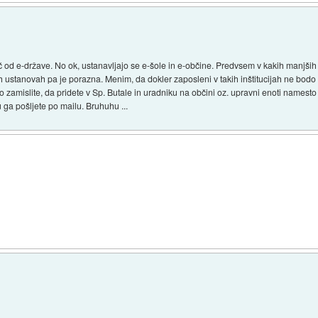
od e-države. No ok, ustanavljajo se e-šole in e-občine. Predvsem v kakih manjših 
h ustanovah pa je porazna. Menim, da dokler zaposleni v takih inštitucijah ne bod
zamislite, da pridete v Sp. Butale in uradniku na občini oz. upravni enoti namest
u ga pošljete po mailu. Bruhuhu ...