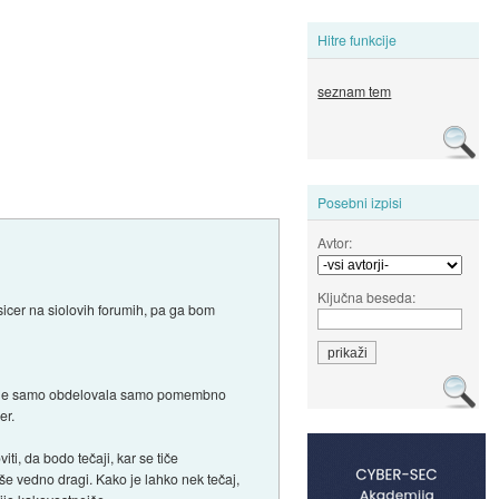
Hitre funkcije
seznam tem
Posebni izpisi
Avtor:
Ključna beseda:
 sicer na siolovih forumih, pa ga bom
o, ki je samo obdelovala samo pomembno
er.
ti, da bodo tečaji, kar se tiče
še vedno dragi. Kako je lahko nek tečaj,