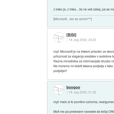
z irsko ja, z irsko... če ne veš zakaj, pa se
[Microsoft... ker se cenim!™]
[BISI]
::
18. avg 2002, 23:22
royt: Microsoft je na Irskem prisoten ze skor
priloznost za vlaganja sredstev v sodobne t
Razna ministrstva za informacijski druzbo nim
Ne moremo mi dobiti taksna podjetja v tako 
podjetja!!!
boogoo
::
19. avg 2002, 01:32
royt: malo si to površno oziroma, neargumen
Moti me pa predvsem navedek da tečaj Offica s