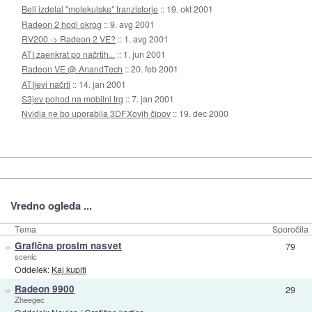
Bell izdelal "molekulske" tranzistorje
::
19. okt 2001
Radeon 2 hodi okrog
::
9. avg 2001
RV200 -> Radeon 2 VE?
::
1. avg 2001
ATI zaenkrat po načrtih...
::
1. jun 2001
Radeon VE @ AnandTech
::
20. feb 2001
ATIjevi načrti
::
14. jan 2001
S3jev pohod na mobilni trg
::
7. jan 2001
Nvidia ne bo uporabila 3DFXovih čipov
::
19. dec 2000
Vredno ogleda ...
Tema
Sporočila
»
Grafična prosim nasvet
79
scenic
Oddelek:
Kaj kupiti
»
Radeon 9900
29
Zheegec