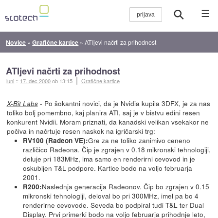
☰
Novice
»
Grafične kartice
»
ATIjevi načrti za prihodnost
ATIjevi načrti za prihodnost
luni
::
17. dec 2000
ob 13:15
Grafične kartice
- Po šokantni novici, da je Nvidia kupila 3DFX, je za nas
X-Bit Labs
toliko bolj pomembno, kaj planira ATI, saj je v bistvu edini resen
konkurent Nvidii. Moram priznati, da kanadski velikan vsekakor ne
počiva in načrtuje resen naskok na igričarski trg:
Gre za ne toliko zanimivo ceneno
RV100 (Radeon VE):
različico Radeona. Čip je zgrajen v 0.18 mikronski tehnologiji,
deluje pri 183MHz, ima samo en renderirni cevovod in je
oskubljen T&L podpore. Kartice bodo na voljo februarja
2001.
Naslednja generacija Radeonov. Čip bo zgrajen v 0.15
R200:
mikronski tehnologiji, deloval bo pri 300MHz, imel pa bo 4
renderirne cevovode. Seveda bo podpiral tudi T&L ter Dual
Display. Prvi primerki bodo na voljo februarja prihodnje leto,