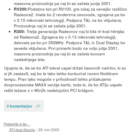
masovna proizvodnja pa naj bi se začela junija 2001.
Podobno kot pri RV100, gre tukaj za cenejšo različico
RV200:
Radeona2. Imela bo 2 renderirna cevovoda, zgrajena pa bo
v 0.15 mikronski tehnologiji. Podpora T&L ne bo vključena.
Proizvodnja naj bi se začela julija 2001.
Tretja generacija Radeonov naj bi bila tri krat hitrejša
R300:
od Radeona2. Zgrajena bo v 0.13 mikronski tehnologiji,
delovala pa bo pri 350MHz. Podpora T&L in Dual Display bo
seveda vključena. Prvi primerki bodo na voljo julija 2001,
masovna proizvodnja pa naj bi se začela koncem
naslednjega leta.
Upajmo le, da se bo ATI tokrat uspel držati časovnih načrtov, ki so
si jih zastavili, saj bo le tako lahko konkuriral norem Nvidiinem
tempu. Prav tako mogoče v prihodnosti lahko pričakujemo
dvoprocesorske MAXX verzije kartic, toda le, če bo ATIju uspelo
rešiti težave z v Win2k nedelujočim PCI bridgom.
0 komentarjev
Preberite si še…
ATI-jeva čipovja
::
29. nov 2003