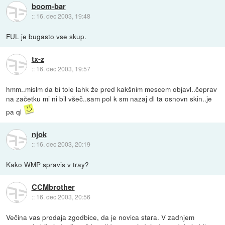
boom-bar
::
16. dec 2003, 19:48
FUL je bugasto vse skup.
tx-z
::
16. dec 2003, 19:57
hmm..mislm da bi tole lahk že pred kakšnim mescem objavl..čeprav
na začetku mi ni bil všeč..sam pol k sm nazaj dl ta osnovn skin..je
pa ql
njok
::
16. dec 2003, 20:19
Kako WMP spravis v tray?
CCMbrother
::
16. dec 2003, 20:56
Večina vas prodaja zgodbice, da je novica stara. V zadnjem