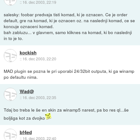
::
16. dec 2003, 22:19
salesky: foobar predvaja tisti komad, ki je oznacen. Ce je order
default, gre na komad, ki je oznacen oz. na naslednji komad, ce se
koncuje oznaceni komad.
bah zabluzu... v glavnem, samo kliknes na komad, ki bo naslednji
in to je to.
kockish
::
16. dec 2003, 22:20
MAD plugin se pozna le pri uporabi 24/32bit outputa, ki ga winamp
po defaultu nima.
Wad@
::
16. dec 2003, 22:35
Tdaj bo treba le še en skin za winamp5 narest, pa bo res ql...še
boljšga kot za dvojko
bf4ed
::
16. dec 2003, 22:40