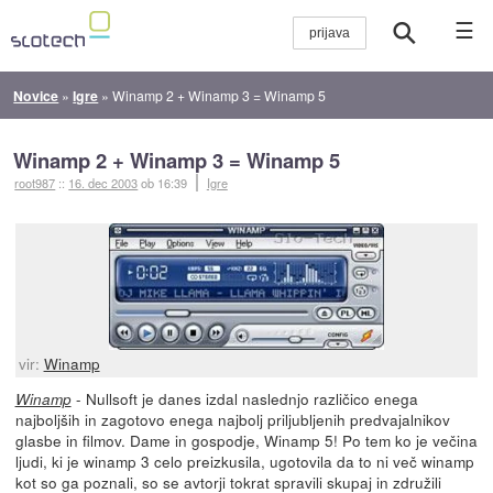
☰
Novice
»
Igre
»
Winamp 2 + Winamp 3 = Winamp 5
Winamp 2 + Winamp 3 = Winamp 5
root987
::
16. dec 2003
ob 16:39
Igre
vir:
Winamp
- Nullsoft je danes izdal naslednjo različico enega
Winamp
najboljših in zagotovo enega najbolj priljubljenih predvajalnikov
glasbe in filmov. Dame in gospodje, Winamp 5! Po tem ko je večina
ljudi, ki je winamp 3 celo preizkusila, ugotovila da to ni več winamp
kot so ga poznali, so se avtorji tokrat spravili skupaj in združili