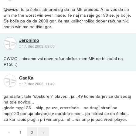
@cwizo: to je šele slab predlog da na ME preideš. A ne veš da so
win me the worst win ever made. Te naj ma raje gor 98 se, je bolje.
Še bolje pa da da 2000 gor, če ma kolikor toliko dober računalnik.
samo win me ne tišat gor.
Jeronimo
::
17. dec 2003, 09:06
CWIZO - nimamo vsi nove računalnike. men ME ne bi laufal na
P150 :)
CaqKa
::
17. dec 2003, 11:49
gandalfar: tale "obskuren" player... ja.. 49 komentarjev že do sedaj
na tole novico...
glede mpg123... skip, pauza, crossfade... na drugi strani pa
mpg123 ponuja playanje v obratno smer... pa hitrost se da štelat..
za kar rabiš plugin pri winampu.. eh.. winamp je pač vredi player.
«
1
2
»