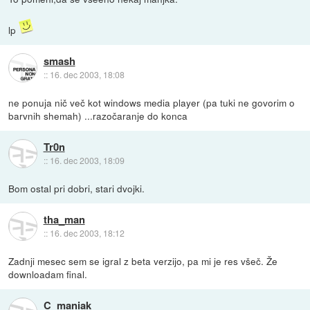
lp
smash
::
16. dec 2003, 18:08
ne ponuja nič več kot windows media player (pa tuki ne govorim o
barvnih shemah) ...razočaranje do konca
Tr0n
::
16. dec 2003, 18:09
Bom ostal pri dobri, stari dvojki.
tha_man
::
16. dec 2003, 18:12
Zadnji mesec sem se igral z beta verzijo, pa mi je res všeč. Že
downloadam final.
C_maniak