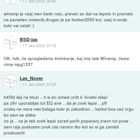
::
17. dec 2003, 00:40
winamp je vsaj men bedn ratu, prevec so dal na lepoto in premalo
na pameten vmesnik,drugac je pa foobar2000 kul, vsaj ni enak
kokr vsi ostali :)
BSD-jas
::
17. dec 2003, 07:13
OK, folk, če spregledamo šminkanje, kaj ima tale Winamp, česar
nima mpg123?
Lee_Nover
::
17. dec 2003, 07:25
b4f3d dej ne bluzi .. ti si en izmed unih k 'krneki slisjo'
pa zihr uporabljas tut EQ ane .. da je zvok lepsi .. pff
zvoka ne mors met bolsga kokr je zakodiran .. karkol bos cez vrgu
bo sam se slabs
no ja .. ce je teb zvok lepsi zarad parih popacenj zravn tut prow ..
sam rajs poslusam zvok cist naravn tko kot so si ga zamisll
producenti