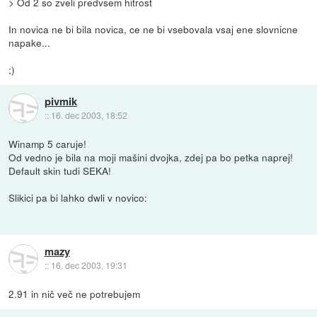
> Od 2 so zveli predvsem hitrost
In novica ne bi bila novica, ce ne bi vsebovala vsaj ene slovnicne
napake...
;)
pivmik
::
16. dec 2003, 18:52
Winamp 5 caruje!
Od vedno je bila na moji mašini dvojka, zdej pa bo petka naprej!
Default skin tudi SEKA!
Slikici pa bi lahko dwli v novico:
mazy
::
16. dec 2003, 19:31
2.91 in nič več ne potrebujem