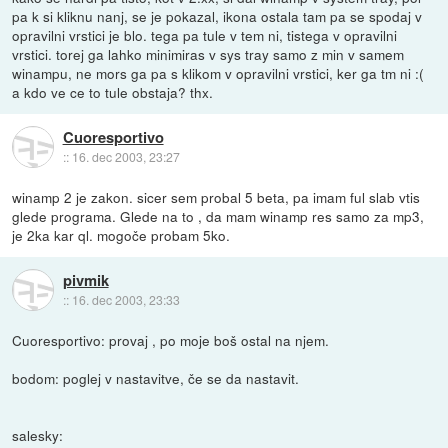
pa k si kliknu nanj, se je pokazal, ikona ostala tam pa se spodaj v
opravilni vrstici je blo. tega pa tule v tem ni, tistega v opravilni
vrstici. torej ga lahko minimiras v sys tray samo z min v samem
winampu, ne mors ga pa s klikom v opravilni vrstici, ker ga tm ni :(
a kdo ve ce to tule obstaja? thx.
Cuoresportivo
::
16. dec 2003, 23:27
winamp 2 je zakon. sicer sem probal 5 beta, pa imam ful slab vtis
glede programa. Glede na to , da mam winamp res samo za mp3,
je 2ka kar ql. mogoče probam 5ko.
pivmik
::
16. dec 2003, 23:33
Cuoresportivo: provaj , po moje boš ostal na njem.
bodom: poglej v nastavitve, če se da nastavit.
salesky: