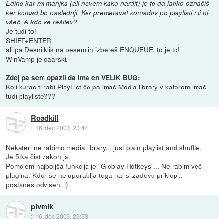
Edino kar mi manjka (ali nevem kako nardit) je to da lahko označiš
ker komad bo naslednji. Ker premetavat komadov po playlisti mi ni
všeč. A kdo ve rešitev?
Je tudi to!
SHIFT+ENTER
ali pa Desni klik na pesem in izbereš ENQUEUE, to je to!
WinVamp je caarski.
Zdej pa sem opazil da ima en VELIK BUG:
Koli kurac ti rabi PlayList če pa imaš Media library v katerem imaš
tudi playliste???
Roadkill
::
16. dec 2003, 23:44
Nekateri ne rabimo media library... just plain playlist and shuffle.
Je 5tka čist zakon ja.
Pomojem najboljša funkcija je "Globlay Hotkeys"... Ne rabim več
plugina. Kdor še ne uporablja tega naj si zadevo priklopi..
postaneš odvisen. :)
pivmik
::
16. dec 2003, 23:53