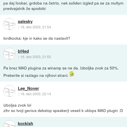
pa daj foobar, grdoba na četrto, nek soliden izgled pa se za multym
predvajalnik že spodobi
salesky
::
16. dec 2003, 21:54
lordkocka: kje in kako se da nastavit?
bf4ed
::
16. dec 2003, 21:55
Pa brez MAD plugina za winamp se ne da. Izboljša zvok za 50%.
Preberite si razlago na njihovi strani.
Lee_Nover
::
16. dec 2003, 22:14
izboljsa zvok lol
zihr so tvoji genius dekstop speakerji veseli k uklops MAD plugin :D
kockish