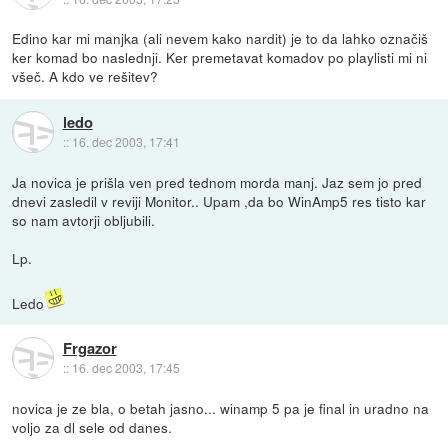
Edino kar mi manjka (ali nevem kako nardit) je to da lahko označiš
ker komad bo naslednji. Ker premetavat komadov po playlisti mi ni
všeč. A kdo ve rešitev?
ledo
::
16. dec 2003, 17:41
Ja novica je prišla ven pred tednom morda manj. Jaz sem jo pred
dnevi zasledil v reviji Monitor.. Upam ,da bo WinAmp5 res tisto kar
so nam avtorji obljubili.
Lp.
Ledo
Frgazor
::
16. dec 2003, 17:45
novica je ze bla, o betah jasno... winamp 5 pa je final in uradno na
voljo za dl sele od danes.