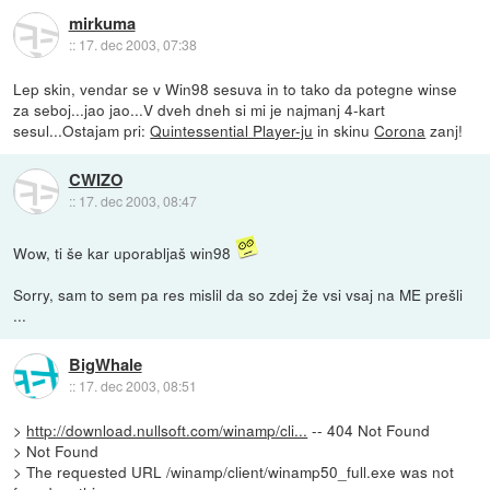
mirkuma
::
17. dec 2003, 07:38
Lep skin, vendar se v Win98 sesuva in to tako da potegne winse
za seboj...jao jao...V dveh dneh si mi je najmanj 4-kart
sesul...Ostajam pri:
Quintessential Player-ju
in skinu
Corona
zanj!
CWIZO
::
17. dec 2003, 08:47
Wow, ti še kar uporabljaš win98
Sorry, sam to sem pa res mislil da so zdej že vsi vsaj na ME prešli
...
BigWhale
::
17. dec 2003, 08:51
>
http://download.nullsoft.com/winamp/cli...
-- 404 Not Found
> Not Found
> The requested URL /winamp/client/winamp50_full.exe was not