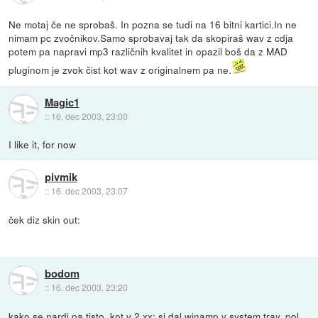
Ne motaj če ne sprobaš. In pozna se tudi na 16 bitni kartici.In ne
nimam pc zvočnikov.Samo sprobavaj tak da skopiraš wav z cdja
potem pa napravi mp3 različnih kvalitet in opazil boš da z MAD
pluginom je zvok čist kot wav z originalnem pa ne.
Magic1
::
16. dec 2003, 23:00
I like it, for now
pivmik
::
16. dec 2003, 23:07
ček diz skin out:
bodom
::
16. dec 2003, 23:20
kako se nardi pa tisto, kot v 2.xx; si dal winamp v system tray, pol