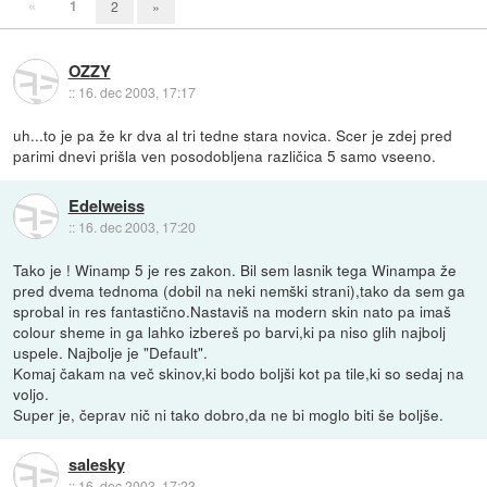
«
1
2
»
OZZY
::
16. dec 2003, 17:17
uh...to je pa že kr dva al tri tedne stara novica. Scer je zdej pred
parimi dnevi prišla ven posodobljena različica 5 samo vseeno.
Edelweiss
::
16. dec 2003, 17:20
Tako je ! Winamp 5 je res zakon. Bil sem lasnik tega Winampa že
pred dvema tednoma (dobil na neki nemški strani),tako da sem ga
sprobal in res fantastično.Nastaviš na modern skin nato pa imaš
colour sheme in ga lahko izbereš po barvi,ki pa niso glih najbolj
uspele. Najbolje je "Default".
Komaj čakam na več skinov,ki bodo boljši kot pa tile,ki so sedaj na
voljo.
Super je, čeprav nič ni tako dobro,da ne bi moglo biti še boljše.
salesky
::
16. dec 2003, 17:23