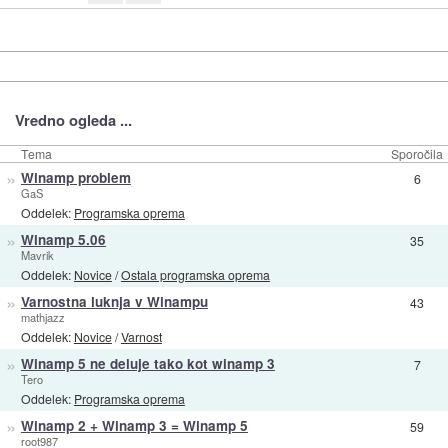
Vredno ogleda ...
Tema
Sporočila
»
Winamp problem
6
GaS
Oddelek:
Programska oprema
»
Winamp 5.06
35
Mavrik
Oddelek:
Novice
/
Ostala programska oprema
»
Varnostna luknja v Winampu
43
mathjazz
Oddelek:
Novice
/
Varnost
»
Winamp 5 ne deluje tako kot winamp 3
7
Tero
Oddelek:
Programska oprema
»
Winamp 2 + Winamp 3 = Winamp 5
59
root987