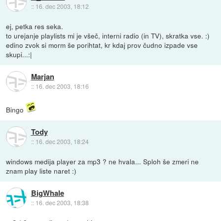
::
16. dec 2003, 18:12
ej, petka res seka.
to urejanje playlists mi je všeč, interni radio (in TV), skratka vse. :)
edino zvok si morm še porihtat, kr kdaj prov čudno izpade vse
skupi...:|
Marjan
::
16. dec 2003, 18:16
Bingo
Tody
::
16. dec 2003, 18:24
windows medija player za mp3 ? ne hvala... Sploh še zmeri ne
znam play liste naret :)
BigWhale
::
16. dec 2003, 18:38