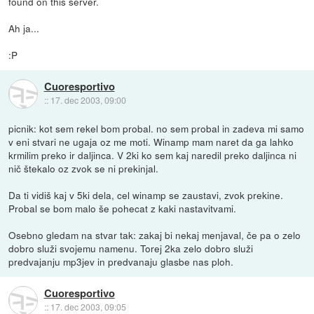
found on this server.
Ah ja...
:P
Cuoresportivo
::
17. dec 2003, 09:00
picnik: kot sem rekel bom probal. no sem probal in zadeva mi samo
v eni stvari ne ugaja oz me moti. Winamp mam naret da ga lahko
krmilim preko ir daljinca. V 2ki ko sem kaj naredil preko daljinca ni
nič štekalo oz zvok se ni prekinjal.
Da ti vidiš kaj v 5ki dela, cel winamp se zaustavi, zvok prekine.
Probal se bom malo še pohecat z kaki nastavitvami.
Osebno gledam na stvar tak: zakaj bi nekaj menjaval, če pa o zelo
dobro služi svojemu namenu. Torej 2ka zelo dobro služi
predvajanju mp3jev in predvanaju glasbe nas ploh.
Cuoresportivo
::
17. dec 2003, 09:05