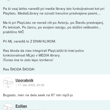
Pa bi vsaj lahko naredili pri media library isto funkcijnalnost kot pri
Playlistu. MedialLibrary ne označi trenutno predvajane pesmi,...
Ma ki pri PlayListu ne moreš niti po Avtorju, po Številu predvajanj,
Po letnicah, Po žanru, po svojem ratuigu, po dolžini velikostim...
praktično NIČ
Pri ML narediš to Z ENIM KLIKOM.
Res škoda da niso integrirali PlayList(ki bi imel polno
funkcionalnost MLja) v MEDIA library.
iTunes ima to zelo lepo izvršeno!
Res ŠKODA ŠKODA!
Uporabnik
::
17. dec 2003, 00:39
Bugasto, men ne dela seek na 87 min mp3-ju
Exilian