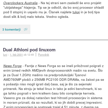
- Na tej strani sem zasledil še eno projekt
Overclockers Australia
"ubijalskega" hlajenja. Tip se je odločil, da bo svoj procesor ohladil
pod 0 stopinj in uspelo mu je. Članek najdete
tukaj
in je bolj tipa
dosti slik & bolj malo teksta. Vredno ogleda.
3 komentarji
Dual Athloni pod linuxom
luni
::
1. feb 2001
ob 12:49
Pomnilnik
- Fantje z News Forga so se imeli priložnost poigrati z
News Forge
enim izmed redkih AMDjevih dvoprocesorskih mašin na svetu. Šlo
je za Dual 1.2GHz mašino na predprodukcijski Tyanovi
AMD760MP plošči z 256MB PC2100 DDR DRAMa, na žalost pa se
s pošastjo niso mogli igrati dalj časa, saj je šlo za sejemski
primerek. Na stroju je tekel linux in tako je edini benchmark, ki so
ga lahko pognali v tem kratkem času bilo compilanje kernela.
Vseeno gre za dokaj natančen test hitrosti procesorjev in sistema
in moram priznati, da so rezultati, ki so jih dobili precej impresivni.
Z enim procesorjem je postopek trajal 4.51 minute, z dvema pa