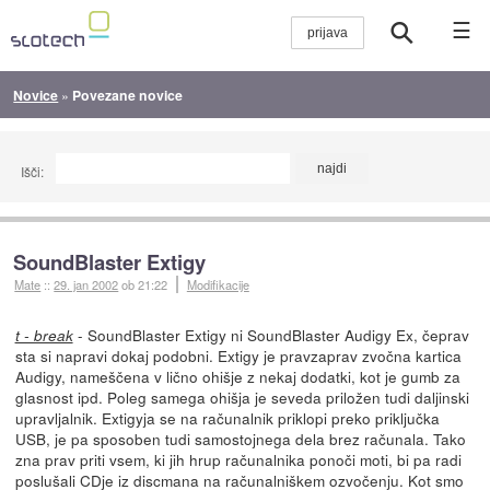
☰
Novice
»
Povezane novice
Išči:
SoundBlaster Extigy
Mate
::
29. jan 2002
ob 21:22
Modifikacije
- SoundBlaster Extigy ni SoundBlaster Audigy Ex, čeprav
t - break
sta si napravi dokaj podobni. Extigy je pravzaprav zvočna kartica
Audigy, nameščena v lično ohišje z nekaj dodatki, kot je gumb za
glasnost ipd. Poleg samega ohišja je seveda priložen tudi daljinski
upravljalnik. Extigyja se na računalnik priklopi preko priključka
USB, je pa sposoben tudi samostojnega dela brez računala. Tako
zna prav priti vsem, ki jih hrup računalnika ponoči moti, bi pa radi
poslušali CDje iz discmana na računalniškem ozvočenju. Kot smo