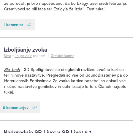
že poročali, je bilo napovedano, da bo Extigy izšel sredi februarja.
Creativovci so bili face ter Extigyja že izdali. Test
tukaj
.
1 komentar
Izboljšanje zvoka
Mate
::
27. jan 2002
ob 21:08
Grafične kartice
- 3D Spotlightovci so si ogledali različne zvočne kartice
Slo-Tech
ter njihove nastavitve. Pregledali so vse od SoundBlasterjev pa do
Herculesovih Fortissimov. Za vsako kartico posebej so opisali vse
možne nastavitve gonilnikov in optimizacijo le-teh. Članek najdete
tukaj
.
0 komentarjev
Nadgradnja SB Live! v SB Live! 5.1