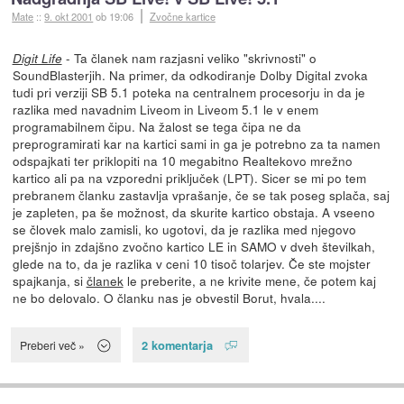
Mate
::
9. okt 2001
ob 19:06
Zvočne kartice
- Ta članek nam razjasni veliko "skrivnosti" o
Digit Life
SoundBlasterjih. Na primer, da odkodiranje Dolby Digital zvoka
tudi pri verziji SB 5.1 poteka na centralnem procesorju in da je
razlika med navadnim Liveom in Liveom 5.1 le v enem
programabilnem čipu. Na žalost se tega čipa ne da
preprogramirati kar na kartici sami in ga je potrebno za ta namen
odspajkati ter priklopiti na 10 megabitno Realtekovo mrežno
kartico ali pa na vzporedni priključek (LPT). Sicer se mi po tem
prebranem članku zastavlja vprašanje, če se tak poseg splača, saj
je zapleten, pa še možnost, da skurite kartico obstaja. A vseeno
se človek malo zamisli, ko ugotovi, da je razlika med njegovo
prejšnjo in zdajšno zvočno kartico LE in SAMO v dveh številkah,
glede na to, da je razlika v ceni 10 tisoč tolarjev. Če ste mojster
spajkanja, si
članek
le preberite, a ne krivite mene, če potem kaj
ne bo delovalo. O članku nas je obvestil Borut, hvala....
2 komentarja
Preberi več »