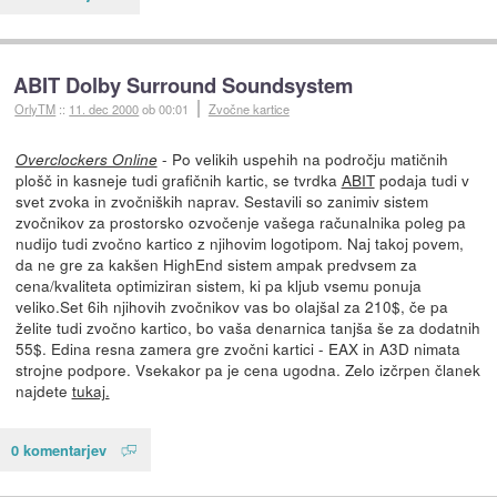
ABIT Dolby Surround Soundsystem
OrlyTM
::
11. dec 2000
ob 00:01
Zvočne kartice
- Po velikih uspehih na področju matičnih
Overclockers Online
plošč in kasneje tudi grafičnih kartic, se tvrdka
ABIT
podaja tudi v
svet zvoka in zvočniških naprav. Sestavili so zanimiv sistem
zvočnikov za prostorsko ozvočenje vašega računalnika poleg pa
nudijo tudi zvočno kartico z njihovim logotipom. Naj takoj povem,
da ne gre za kakšen HighEnd sistem ampak predvsem za
cena/kvaliteta optimiziran sistem, ki pa kljub vsemu ponuja
veliko.Set 6ih njihovih zvočnikov vas bo olajšal za 210$, če pa
želite tudi zvočno kartico, bo vaša denarnica tanjša še za dodatnih
55$. Edina resna zamera gre zvočni kartici - EAX in A3D nimata
strojne podpore. Vsekakor pa je cena ugodna. Zelo izčrpen članek
najdete
tukaj.
0 komentarjev