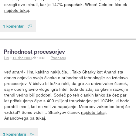
okrogli dve minuti, kar je 147% pospešek. Whoa! Celoten članek
najdete tukaj
.
1 komentar
Prihodnost procesorjev
luni
::
11. dec 2000
ob 10:43
Procesorji
- Hm, kakšno naključje... Tako Sharky kot Anand sta
več strani
danes objavila svoja članka o prihodnosti tehnologije za izdelavo
procesorjev. V bistvu bi težko rekli, da gre za univerzalen članek,
saj v obeh glavno vlogo igra Intel, toda do zdaj so glavni razvojni
trendi vedno bili podobni. Sodeč po teh člankih lahko že čez par
let pričakujemo čipe s 400 milijoni tranzistorjev pri 10GHz, ki bodo
porabili manj, kot en volt za napajanje. Mooroov zakon bo torej še
vzdržal? Bomo videli... Sharkyev članek
najdete tukaj
,
Anandovega pa
tukaj
.
3 komentarji