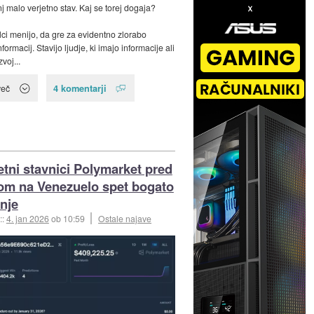
j malo verjetno stav. Kaj se torej dogaja?
ci menijo, da gre za evidentno zlorabo
nformacij. Stavijo ljudje, ki imajo informacije ali
voj...
4 komentarji
več
etni stavnici Polymarket pred
m na Venezuelo spet bogato
nje
::
4. jan 2026
ob 10:59
Ostale najave