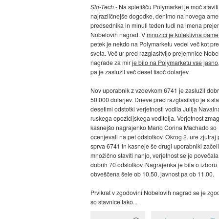
Slo-Tech
- Na spletišču Polymarket je moč staviti
najrazličnejše dogodke, denimo na novega ame
predsednika in minuli teden tudi na imena prej
Nobelovih nagrad. V
množici je kolektivna pame
petek je nekdo na Polymarketu vedel več kot pr
sveta. Več ur pred razglasitvijo prejemnice Nobe
nagrade za mir
je bilo na Polymarketu vse jasno
pa je zaslužil več deset tisoč dolarjev.
Nov uporabnik z vzdevkom 6741 je zaslužil dobr
50.000 dolarjev. Dneve pred razglasitvijo je s sl
desetimi odstotki verjetnosti vodila Julija Naval
ruskega opozicijskega voditelja. Verjetnost zma
kasnejšo nagrajenko Marío Corina Machado so
ocenjevali na pet odstotkov. Okrog 2. ure zjutraj
sprva 6741 in kasneje še drugi uporabniki začeli
množično staviti nanjo, verjetnost se je povečala
dobrih 70 odstotkov. Nagrajenka je bila o izboru
obveščena šele ob 10.50, javnost pa ob 11.00.
Prvikrat v zgodovini Nobelovih nagrad se je zgod
so stavnice tako...