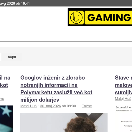
 avg 2026 ob 19:41
l na
Googlov inženir z zlorabo
Stave 
 kot
notranjih informacij na
malove
Polymarketu zaslužil več kot
sumlji
milijon dolarjev
ave
Matej Huš
Matej Huš
::
30. maj 2026
ob 09:30
Tožbe