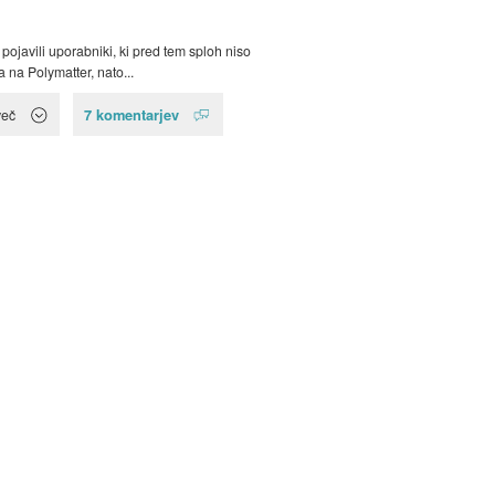
pojavili uporabniki, ki pred tem sploh niso
la na Polymatter, nato...
7 komentarjev
več