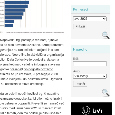
Po mesecih
 Napovedni trgi postajajo realnost, njihove
pa še niso povsem raziskane. Skrbi predvsem
Napredno
govanja z notranjimi informacijami in s tem
lorabe. Neprofitna in aktivistična organizacija
Išči:
ption Data Collective je ugotovila, da se na
Polymarket malo verjetne in bogate stave na
ogodke
presenetljivo pogosto pozitivno
Avtor:
efinirali so jih kot stave, ki presegajo 2500
n imajo kvečjemu 35-odstotno kvoto. Ugotovili
 52 odstotkih te stave uresničijo.
 da so odkrili neučinkovitost trg, ki napačno
osamezne dogodke, kar bi bilo možno izrabiti
vote ustrezno popraviti. Preverili so namreč več
00 stav med januarjem 2021 in marcem 2026.
talih temah, denimo politiki, je bilo uspešnih