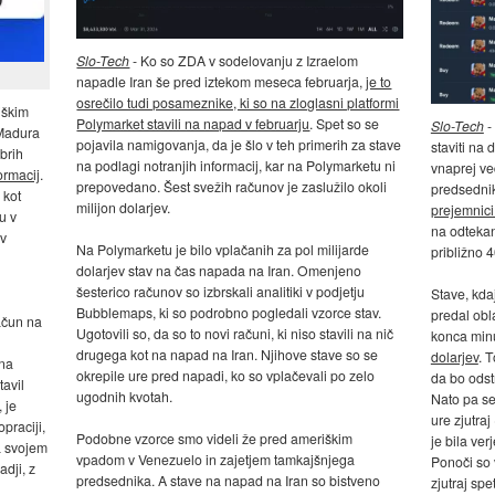
Slo-Tech
- Ko so ZDA v sodelovanju z Izraelom
napadle Iran še pred iztekom meseca februarja,
je to
osrečilo tudi posameznike, ki so na zloglasni platformi
iškim
Polymarket stavili na napad v februarju
. Spet so se
Slo-Tech
-
Madura
pojavila namigovanja, da je šlo v teh primerih za stave
staviti na
brih
na podlagi notranjih informacij, kar na Polymarketu ni
vnaprej v
ormacij
.
prepovedano. Šest svežih računov je zaslužilo okoli
predsedni
 kot
milijon dolarjev.
prejemnici
u v
na odtekan
 v
Na Polymarketu je bilo vplačanih za pol milijarde
približno 
dolarjev stav na čas napada na Iran. Omenjeno
šesterico računov so izbrskali analitiki v podjetju
Stave, kda
Bubblemaps, ki so podrobno pogledali vzorce stav.
predal obl
račun na
Ugotovili so, da so to novi računi, ki niso stavili na nič
konca minu
drugega kot na napad na Iran. Njihove stave so se
dolarjev
. T
 na
okrepile ure pred napadi, ko so vplačevali po zelo
da bo odst
avil
ugodnih kvotah.
Nato pa se 
 je
ure zjutra
praciji,
Podobne vzorce smo videli že pred ameriškim
je bila ve
a svojem
vpadom v Venezuelo in zajetjem tamkajšnjega
Ponoči so v
adji, z
predsednika. A stave na napad na Iran so bistveno
zjutraj spe