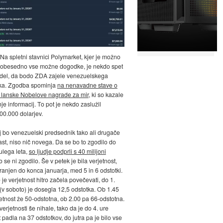
 Na spletni stavnici Polymarket, kjer je možno
 dobesedno vse možne dogodke, je nekdo spet
edel, da bodo ZDA zajele venezuelskega
ka. Zgodba spominja
na nenavadne stave o
 lanske Nobelove nagrade za mir
, ki so kazale
je informacij. To pot je nekdo zaslužil
400.000 dolarjev.
j bo venezuelski predsednik tako ali drugače
ast, niso nič novega. Da se bo to zgodilo do
lega leta,
so ljudje podprli s 40 milijoni
o se ni zgodilo. Še v petek je bila verjetnost,
ranjen do konca januarja, med 5 in 6 odstotki.
je verjetnost hitro začela povečevati, do 1.
j (v soboto) je dosegla 12,5 odstotka. Ob 1.45
rjetnost že 50-odstotna, ob 2.00 pa 66-odstotna.
erjetnosti še nihale, tako da je do 4. ure
t padla na 37 odstotkov, do jutra pa je bilo vse