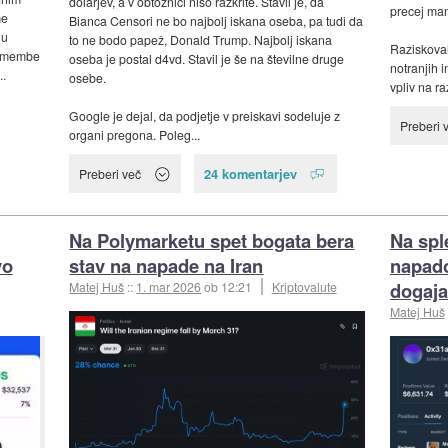
dolarjev, a v obtožnici niso razkrite. Stavil je, da
precej man
me
Bianca Censori ne bo najbolj iskana oseba, pa tudi da
gu
to ne bodo papež, Donald Trump. Najbolj iskana
Raziskoval
 omembe
oseba je postal d4vd. Stavil je še na številne druge
notranjih i
..
osebe.
vpliv na raz
Google je dejal, da podjetje v preiskavi sodeluje z
Preberi 
organi pregona. Poleg...
24 komentarjev
Preberi več
Na Polymarketu spet bogata bera
Na spl
vo
stav na napade na Iran
napado
dogaja
Matej Huš
::
1. mar 2026
ob 12:21
Kriptovalute
Matej Huš