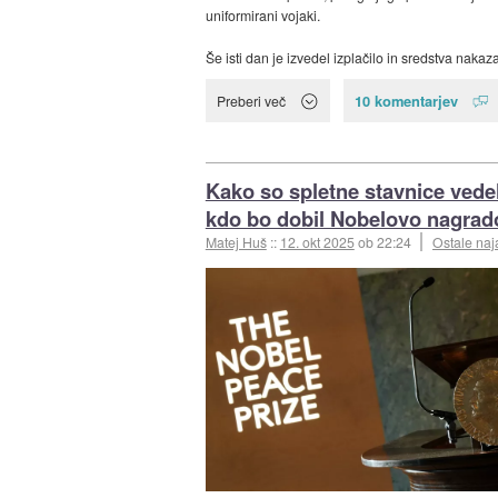
uniformirani vojaki.
Še isti dan je izvedel izplačilo in sredstva nakazal
10 komentarjev
Preberi več
Kako so spletne stavnice vede
kdo bo dobil Nobelovo nagrad
Matej Huš
::
12. okt 2025
ob 22:24
Ostale naj