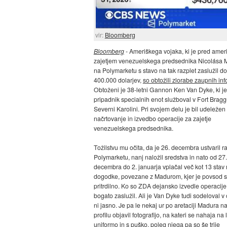
vir:
Bloomberg
Bloomberg
- Ameriškega vojaka, ki je pred amer
zajetjem venezuelskega predsednika Nicolása 
na Polymarketu s stavo na tak razplet zaslužil do
400.000 dolarjev,
so obtožili zlorabe zaupnih inf
Obtoženi je 38-letni Gannon Ken Van Dyke, ki je
pripadnik specialnih enot služboval v Fort Bragg
Severni Karolini. Pri svojem delu je bil udeležen
načrtovanje in izvedbo operacije za zajetje
venezuelskega predsednika.
Tožilstvu mu očita, da je 26. decembra ustvaril 
Polymarketu, nanj naložil sredstva in nato od 27.
decembra do 2. januarja vplačal več kot 13 stav
dogodke, povezane z Madurom, kjer je povsod st
pritrdilno. Ko so ZDA dejansko izvedle operacije,
bogato zaslužil. Ali je Van Dyke tudi sodeloval v o
ni jasno. Je pa le nekaj ur po aretaciji Madura n
profilu objavil fotografijo, na kateri se nahaja na l
uniformo in s puško, poleg njega pa so še trije