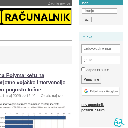
Išči:
Zadnje novice
Prijava
Zapomni si me
na Polymarketu na
rjetne vojaške intervencije
vo pogosto točne
::
1. maj 2026
ob 12:40
Ostale najave
nov uporabnik
pozabili geslo?