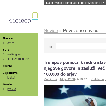
Na lingvistični olimpijadi letos brez medalj
::
4.
Novice
»
Povezane novice
Novice
arhiv
Išči:
Forum
mali oglasi
teme zadnjih 24h
Trumpov pomočnik redno stavi
Članki
njegove govore in zaslužil več
Zaposlitve
100.000 dolarjev
brskaj
Matej Huš
::
18. jul 2026
ob 13:07
Ostale naj
Ostalo
pravila