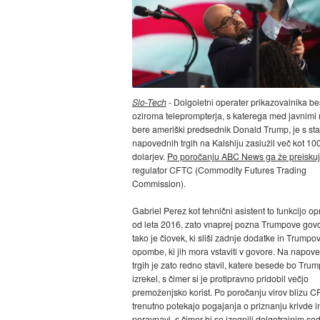
Slo-Tech
- Dolgoletni operater prikazovalnika be
oziroma teleprompterja, s katerega med javnimi 
bere ameriški predsednik Donald Trump, je s st
napovednih trgih na Kalshiju zaslužil več kot 10
dolarjev.
Po poročanju ABC News ga že preisku
regulator CFTC (Commodity Futures Trading
Commission).
Gabriel Perez kot tehnični asistent to funkcijo op
od leta 2016, zato vnaprej pozna Trumpove govo
tako je človek, ki sliši zadnje dodatke in Trumpo
opombe, ki jih mora vstaviti v govore. Na napov
trgih je zato redno stavil, katere besede bo Trum
izrekel, s čimer si je protipravno pridobil večjo
premoženjsko korist. Po poročanju virov blizu 
trenutno potekajo pogajanja o priznanju krivde i
poravnavi, s čimer bi se izognili dolgotrajnim so