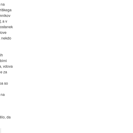
 na
riškega
emnikov
t
, a v
eostanek
love
, nekdo
ih
abimi
na, vdova
ge za
 pa so
 na
ilo, da