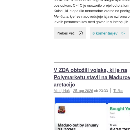
postopkom. CFTC je opozorilo prejel od platfor
Kalshi, ki je opazila nenavadne vzorce na podtr
Mentions
, kjer se napovedujejo izjave oziroma
javnih posameznikov med govori in v intervjujih..
6 komentarjev
Preberi več
V ZDA obtožili vojaka, ki je na
Polymarketu stavil na Maduro
aretacijo
Matej Huš
::
25. apr 2026
ob 23:33
Tožbe