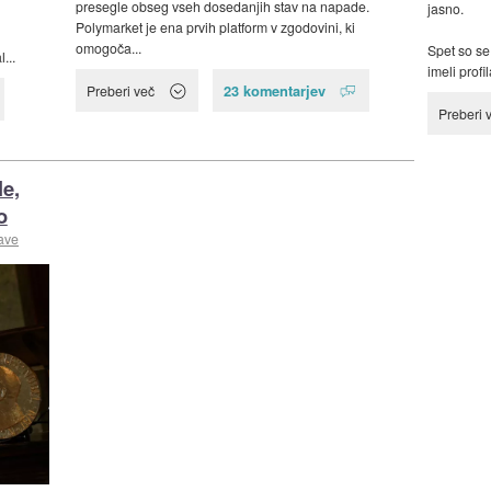
presegle obseg vseh dosedanjih stav na napade.
jasno.
Polymarket je ena prvih platform v zgodovini, ki
omogoča...
Spet so se 
...
imeli profi
23 komentarjev
Preberi več
Preberi 
le,
o
ave