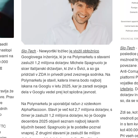
sedil
Slo-Tech
-
nastopi
Slo-Tech
- Newyorški tožilec
je vložil obtožnico
posledice 
avami na
Googlovega inženirja, ki je na Polymarketu s stavami
možnost tr
0.000
zaslužil 1,2 milijona dolarjev. Michele Spagnuolo je
povezane z
je
sicer italijanski državljan, ki živi v Švici, a so ga
Anti-Corru
pridržali v ZDA in privedli pred zveznega sodnika. Na
platformi 
Polymarketu je stavil, katera imena bodo najbolj
vojaške d
iskana na Googlu v letu 2025, kar je zaradi svojega
iztečejo
. D
ravlja že
dela v Googlu vedel prej kot splošna javnost.
dolarjev i
re. Prav
so, da se v
ve
Na Polymarketu je uporabljal račun z vzdevkom
ednih
AlphaRaccoon. Stavil je več kot 2,7 milijona dolarjev, s
Zdi se, kot
p
čimer je zaslužil 1,2 milijona dolarjev, ko je Google
vrednoti p
decembra 2025 objavil seznam najbolj iskanih
in s tem k
CFTC
ključnih besed. Spagnuolo je te podatke poznal
kot 400.0
n
vnaprej. Z drugimi stavami je zaslužil še milijon
Pri vseh os
dnim