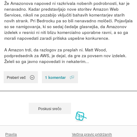
Že Amazonova napoved ni razkrivala nobenih podrobnosti, kar je
nenavadno. Kadar predstavljajo nove storitev Amazon Web
Services, nikoli ne pozabijo vključiti bahavih komentarjev starih
novih strank. Pri Bedrocku pa so bili nenavadno molčeči. Pojavljala
so se namigovanja, ki so sedaj čedalje glasnejša, da Amazonov
izdelek v resnici ni niti blizu komercialno uporabne ravni, a so ga
morali napovedati zaradi pritiska uspešne konkurence.
A Amazon trdi, da razlogov za preplah ni. Matt Wood,
podpredsednik za AWS, je dejal, da gre za povsem nov izdelek.
Želeli so ga javno napovedati in nekaterim...
1 komentar
Preberi več
Pravila
Večina pravic pridržanih