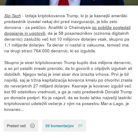
- Izdaja kriptokovanca Trump, ki jo je kasnejši ameriški
Slo-Tech
predsednik izvedel nekaj dni pred inavguracijo, je bilo zelo
donosna - za peščico. Analitiki iz Chainalysis
so pobliže pogledali
dogajanje in ugotovili
, da je 58 posameznikov (oziroma digitalnih
denarnic) zaslužilo več kot 10 milijonov dolarjev vsak, skupno pa
1,1 milijarde dolarjev. Ta denar ni nastal iz vakuuma, temveč ima
na drugi strani 764.000 denarnic, ki so izgubile.
Skupno je sicer kriptokovanec Trump kupilo dva milijona denarnic,
a so pri ostalih zneski prenizki, da bi govorili o otipljivih izgubah ali
dobičkih. Njegov tečaj je imel sicer dva izrazita vrhova. Prvi je bil
najvišji, saj je tržna kapitalizacija kovanca kmalu po otvoritvi zrasla
do neverjetnih 27 milijard dolarjev. Kasneje je kovanec izgubil več
kot 90 odstotkov vrednosti, a ga je nato predsednik Donald Trump
po domače podprl. Ko je najavil, da se bodo lahko največji lastniki
kriptokovanci udeležili večerje z njim na posestvu Mar-a-Lago, je
kovanec...
39 komentarjev
Preberi več