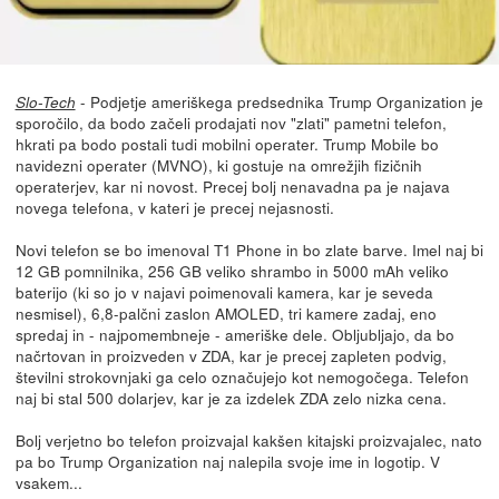
- Podjetje ameriškega predsednika Trump Organization je
Slo-Tech
sporočilo, da bodo začeli prodajati nov "zlati" pametni telefon,
hkrati pa bodo postali tudi mobilni operater. Trump Mobile bo
navidezni operater (MVNO), ki gostuje na omrežjih fizičnih
operaterjev, kar ni novost. Precej bolj nenavadna pa je najava
novega telefona, v kateri je precej nejasnosti.
Novi telefon se bo imenoval T1 Phone in bo zlate barve. Imel naj bi
12 GB pomnilnika, 256 GB veliko shrambo in 5000 mAh veliko
baterijo (ki so jo v najavi poimenovali kamera, kar je seveda
nesmisel), 6,8-palčni zaslon AMOLED, tri kamere zadaj, eno
spredaj in - najpomembneje - ameriške dele. Obljubljajo, da bo
načrtovan in proizveden v ZDA, kar je precej zapleten podvig,
številni strokovnjaki ga celo označujejo kot nemogočega. Telefon
naj bi stal 500 dolarjev, kar je za izdelek ZDA zelo nizka cena.
Bolj verjetno bo telefon proizvajal kakšen kitajski proizvajalec, nato
pa bo Trump Organization naj nalepila svoje ime in logotip. V
vsakem...