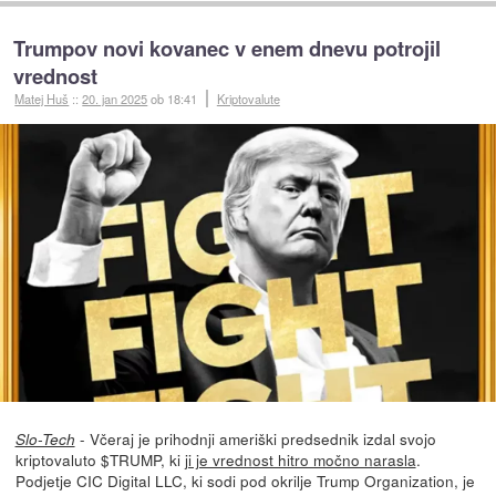
Trumpov novi kovanec v enem dnevu potrojil
vrednost
Matej Huš
::
20. jan 2025
ob 18:41
Kriptovalute
- Včeraj je prihodnji ameriški predsednik izdal svojo
Slo-Tech
kriptovaluto $TRUMP, ki
ji je vrednost hitro močno narasla
.
Podjetje CIC Digital LLC, ki sodi pod okrilje Trump Organization, je