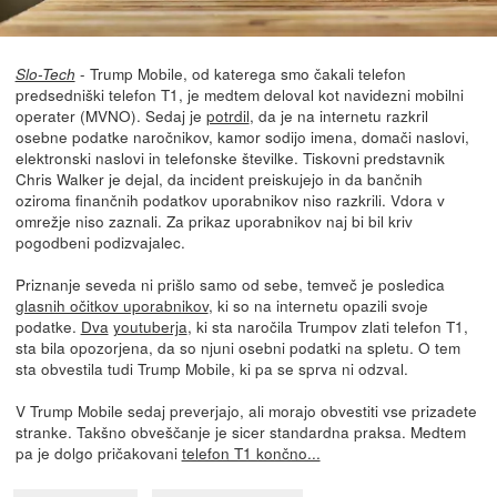
- Trump Mobile, od katerega smo čakali telefon
Slo-Tech
predsedniški telefon T1, je medtem deloval kot navidezni mobilni
operater (MVNO). Sedaj je
potrdil
, da je na internetu razkril
osebne podatke naročnikov, kamor sodijo imena, domači naslovi,
elektronski naslovi in telefonske številke. Tiskovni predstavnik
Chris Walker je dejal, da incident preiskujejo in da bančnih
oziroma finančnih podatkov uporabnikov niso razkrili. Vdora v
omrežje niso zaznali. Za prikaz uporabnikov naj bi bil kriv
pogodbeni podizvajalec.
Priznanje seveda ni prišlo samo od sebe, temveč je posledica
glasnih očitkov uporabnikov
, ki so na internetu opazili svoje
podatke.
Dva
youtuberja
, ki sta naročila Trumpov zlati telefon T1,
sta bila opozorjena, da so njuni osebni podatki na spletu. O tem
sta obvestila tudi Trump Mobile, ki pa se sprva ni odzval.
V Trump Mobile sedaj preverjajo, ali morajo obvestiti vse prizadete
stranke. Takšno obveščanje je sicer standardna praksa. Medtem
pa je dolgo pričakovani
telefon T1 končno...