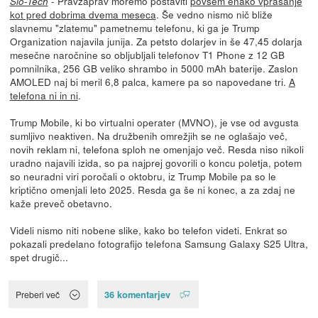
- Pravzaprav moremo postaviti
povsem enako vprašanje
Slo-Tech
kot pred dobrima dvema meseca
. Še vedno nismo nič bliže
slavnemu "zlatemu" pametnemu telefonu, ki ga je Trump
Organization najavila junija. Za petsto dolarjev in še 47,45 dolarja
mesečne naročnine so obljubljali telefonov T1 Phone z 12 GB
pomnilnika, 256 GB veliko shrambo in 5000 mAh baterije. Zaslon
AMOLED naj bi meril 6,8 palca, kamere pa so napovedane tri.
A
telefona ni in ni
.
Trump Mobile, ki bo virtualni operater (MVNO), je vse od avgusta
sumljivo neaktiven. Na družbenih omrežjih se ne oglašajo več,
novih reklam ni, telefona sploh ne omenjajo več. Resda niso nikoli
uradno najavili izida, so pa najprej govorili o koncu poletja, potem
so neuradni viri poročali o oktobru, iz Trump Mobile pa so le
kriptično omenjali leto 2025. Resda ga še ni konec, a za zdaj ne
kaže preveč obetavno.
Videli nismo niti nobene slike, kako bo telefon videti. Enkrat so
pokazali predelano fotografijo telefona Samsung Galaxy S25 Ultra,
spet drugič...
36 komentarjev
Preberi več