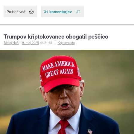
31 komentarjev
Preberi več
Trumpov kriptokovanec obogatil peščico
Matej Huš
::
8. maj 2025
ob 21:55
Kriptovalute