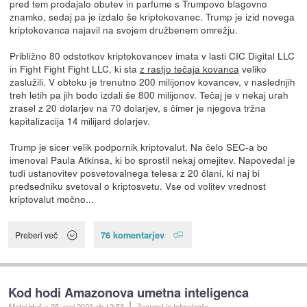
pred tem prodajalo obutev in parfume s Trumpovo blagovno
znamko, sedaj pa je izdalo še kriptokovanec. Trump je izid novega
kriptokovanca najavil na svojem družbenem omrežju.
Približno 80 odstotkov kriptokovancev imata v lasti CIC Digital LLC
in Fight Fight Fight LLC, ki sta
z rastjo tečaja kovanca
veliko
zaslužili. V obtoku je trenutno 200 milijonov kovancev, v naslednjih
treh letih pa jih bodo izdali še 800 milijonov. Tečaj je v nekaj urah
zrasel z 20 dolarjev na 70 dolarjev, s čimer je njegova tržna
kapitalizacija 14 milijard dolarjev.
Trump je sicer velik podpornik kriptovalut. Na čelo SEC-a bo
imenoval Paula Atkinsa, ki bo sprostil nekaj omejitev. Napovedal je
tudi ustanovitev posvetovalnega telesa z 20 člani, ki naj bi
predsedniku svetoval o kriptosvetu. Vse od volitev vrednost
kriptovalut močno...
76 komentarjev
Preberi več
Kod hodi Amazonova umetna inteligenca
Matej Huš
::
25. maj 2023
ob 12:53
Znanost in tehnologija