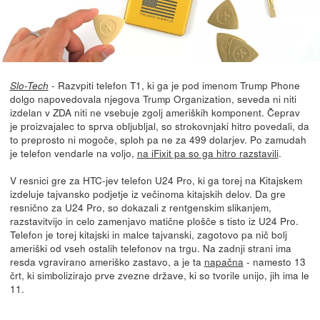
- Razvpiti telefon T1, ki ga je pod imenom Trump Phone
Slo-Tech
dolgo napovedovala njegova Trump Organization, seveda ni niti
izdelan v ZDA niti ne vsebuje zgolj ameriških komponent. Čeprav
je proizvajalec to sprva obljubljal, so strokovnjaki hitro povedali, da
to preprosto ni mogoče, sploh pa ne za 499 dolarjev. Po zamudah
je telefon vendarle na voljo,
na iFixit pa so ga hitro razstavili
.
V resnici gre za HTC-jev telefon U24 Pro, ki ga torej na Kitajskem
izdeluje tajvansko podjetje iz večinoma kitajskih delov. Da gre
resnično za U24 Pro, so dokazali z rentgenskim slikanjem,
razstavitvijo in celo zamenjavo matične plošče s tisto iz U24 Pro.
Telefon je torej kitajski in malce tajvanski, zagotovo pa nič bolj
ameriški od vseh ostalih telefonov na trgu. Na zadnji strani ima
resda vgravirano ameriško zastavo, a je ta
napačna
- namesto 13
črt, ki simbolizirajo prve zvezne države, ki so tvorile unijo, jih ima le
11.