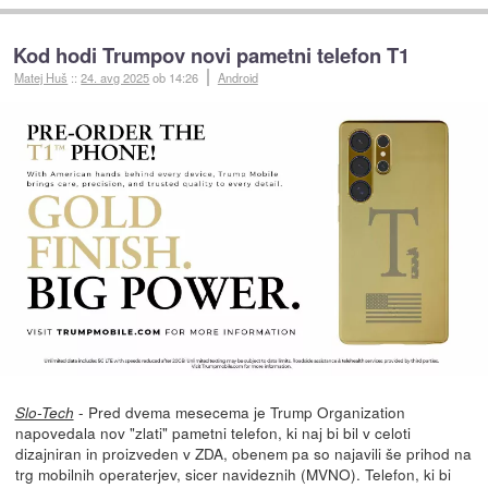
Kod hodi Trumpov novi pametni telefon T1
Matej Huš
::
24. avg 2025
ob 14:26
Android
- Pred dvema mesecema je Trump Organization
Slo-Tech
napovedala nov "zlati" pametni telefon, ki naj bi bil v celoti
dizajniran in proizveden v ZDA, obenem pa so najavili še prihod na
trg mobilnih operaterjev, sicer navideznih (MVNO). Telefon, ki bi