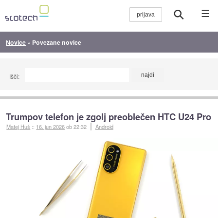
☰
Novice
»
Povezane novice
Išči:
Trumpov telefon je zgolj preoblečen HTC U24 Pro
Matej Huš
::
16. jun 2026
ob 22:32
Android