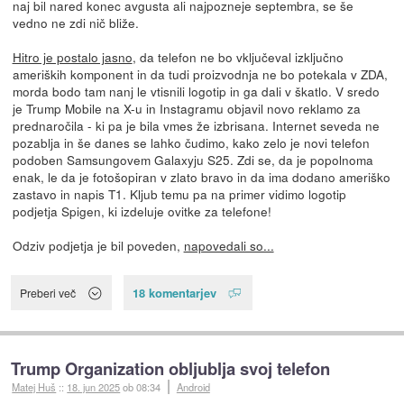
naj bil nared konec avgusta ali najpozneje septembra, se še
vedno ne zdi nič bliže.
Hitro je postalo jasno
, da telefon ne bo vključeval izključno
ameriških komponent in da tudi proizvodnja ne bo potekala v ZDA,
morda bodo tam nanj le vtisnili logotip in ga dali v škatlo. V sredo
je Trump Mobile na X-u in Instagramu objavil novo reklamo za
prednaročila - ki pa je bila vmes že izbrisana. Internet seveda ne
pozablja in še danes se lahko čudimo, kako zelo je novi telefon
podoben Samsungovem Galaxyju S25. Zdi se, da je popolnoma
enak, le da je fotošopiran v zlato bravo in da ima dodano ameriško
zastavo in napis T1. Kljub temu pa na primer vidimo logotip
podjetja Spigen, ki izdeluje ovitke za telefone!
Odziv podjetja je bil poveden,
napovedali so...
18 komentarjev
Preberi več
Trump Organization obljublja svoj telefon
Matej Huš
::
18. jun 2025
ob 08:34
Android