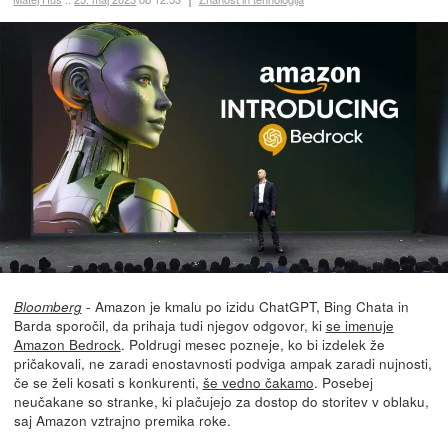
- Amazon je kmalu po izidu ChatGPT, Bing Chata in
Bloomberg
Barda sporočil, da prihaja tudi njegov odgovor, ki
se imenuje
Amazon Bedrock
. Poldrugi mesec pozneje, ko bi izdelek že
pričakovali, ne zaradi enostavnosti podviga ampak zaradi nujnosti,
če se želi kosati s konkurenti,
še vedno čakamo
. Posebej
neučakane so stranke, ki plačujejo za dostop do storitev v oblaku,
saj Amazon vztrajno premika roke.