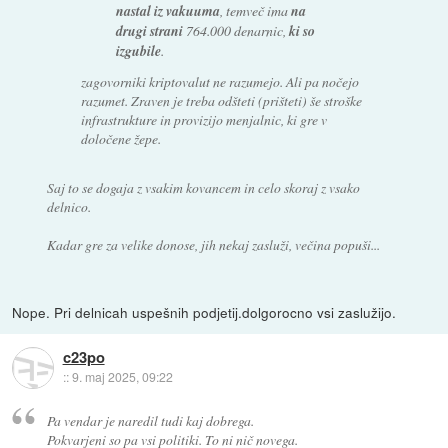
nastal iz vakuuma
, temveč ima
na
drugi strani
764.000 denarnic,
ki so
izgubile
.
zagovorniki kriptovalut ne razumejo. Ali pa nočejo
razumet. Zraven je treba odšteti (prišteti) še stroške
infrastrukture in provizijo menjalnic, ki gre v
določene žepe.
Saj to se dogaja z vsakim kovancem in celo skoraj z vsako
delnico.
Kadar gre za velike donose, jih nekaj zasluži, večina popuši...
Nope. Pri delnicah uspešnih podjetij.dolgorocno vsi zaslužijo.
c23po
::
9. maj 2025, 09:22
Pa vendar je naredil tudi kaj dobrega.
Pokvarjeni so pa vsi politiki. To ni nič novega.