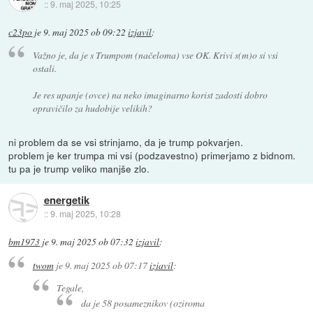
::
9. maj 2025, 10:25
c23po
je
9. maj 2025 ob 09:22
izjavil
:
Važno je, da je s Trumpom (načeloma) vse OK. Krivi s(m)o si vsi
ostali.
Je res upanje (ovce) na neko imaginarno korist zadosti dobro
opravičilo za hudobije velikih?
ni problem da se vsi strinjamo, da je trump pokvarjen.
problem je ker trumpa mi vsi (podzavestno) primerjamo z bidnom.
tu pa je trump veliko manjše zlo.
energetik
::
9. maj 2025, 10:28
bm1973
je
9. maj 2025 ob 07:32
izjavil
:
twom
je
9. maj 2025 ob 07:17
izjavil
:
Tegale,
da je 58 posameznikov (oziroma