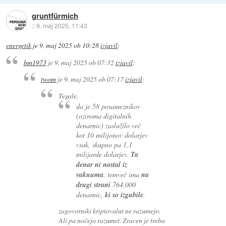
gruntfürmich
::
9. maj 2025, 11:43
energetik
je
9. maj 2025 ob 10:28
izjavil
:
bm1973
je
9. maj 2025 ob 07:32
izjavil
:
twom
je
9. maj 2025 ob 07:17
izjavil
:
Tegale,
da je 58 posameznikov
(oziroma digitalnih
denarnic) zaslužilo več
kot 10 milijonov dolarjev
vsak, skupno pa 1,1
milijarde dolarjev.
Ta
denar ni nastal iz
vakuuma
, temveč ima
na
drugi strani
764.000
denarnic,
ki so izgubile
.
zagovorniki kriptovalut ne razumejo.
Ali pa nočejo razumet. Zraven je treba