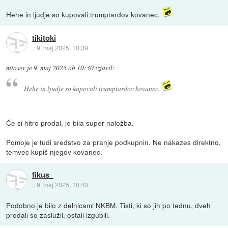
Hehe in ljudje so kupovali trumptardov kovanec.
tikitoki
::
9. maj 2025, 10:39
mtosev
je
9. maj 2025 ob 10:30
izjavil
:
Hehe in ljudje so kupovali trumptardov kovanec.
Če si hitro prodal, je bila super naložba.
Pomoje je tudi sredstvo za pranje podkupnin. Ne nakazes direktno,
temvec kupiš njegov kovanec.
fikus_
::
9. maj 2025, 10:40
Podobno je bilo z delnicami NKBM. Tisti, ki so jih po tednu, dveh
prodali so zaslužil, ostali izgubili.