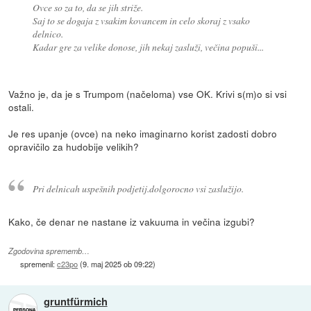
Ovce so za to, da se jih striže.
Saj to se dogaja z vsakim kovancem in celo skoraj z vsako
delnico.
Kadar gre za velike donose, jih nekaj zasluži, večina popuši...
Važno je, da je s Trumpom (načeloma) vse OK. Krivi s(m)o si vsi
ostali.
Je res upanje (ovce) na neko imaginarno korist zadosti dobro
opravičilo za hudobije velikih?
Pri delnicah uspešnih podjetij.dolgorocno vsi zaslužijo.
Kako, če denar ne nastane iz vakuuma in večina izgubi?
Zgodovina sprememb…
spremenil:
c23po
(
9. maj 2025 ob 09:22
)
gruntfürmich