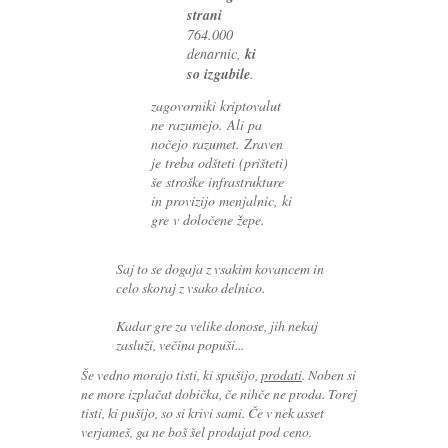
strani
764.000
denarnic,
ki
so izgubile
.
zagovorniki kriptovalut
ne razumejo. Ali pa
nočejo razumet. Zraven
je treba odšteti (prišteti)
še stroške infrastrukture
in provizijo menjalnic, ki
gre v določene žepe.
Saj to se dogaja z vsakim kovancem in
celo skoraj z vsako delnico.
Kadar gre za velike donose, jih nekaj
zasluži, večina popuši...
Še vedno morajo tisti, ki spušijo,
prodati
. Noben si
ne more izplačat dobička, če nihče ne proda. Torej
tisti, ki pušijo, so si krivi sami. Če v nek asset
verjameš, ga ne boš šel prodajat pod ceno.