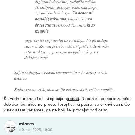
digitalnih denarnic) zaslužilo več kot
10 milijonov dolarjev vsak, skupno pa
1,1 milijarde dolarjev.
Ta denar ni
nastal iz vakuuma
, temveč ima
na
drugi strani
764.000 denarnic,
ki so
izgubile
.
zagovorniki kriptovalut ne razumejo. Ali pa nočejo
razumet. Zraven je treba odšteti (prišteti) še stroške
infrastrukture in provizijo menjalnic, ki gre v
določene žepe.
Saj to se dogaja z vsakim kovancem in celo skoraj z vsako
delnico.
Kadar gre za velike donose, jih nekaj zasluži, večina popuši...
Še vedno morajo tisti, ki spušijo,
prodati
. Noben si ne more izplačat
dobička, če nihče ne proda. Torej tisti, ki pušijo, so si krivi sami. Če
v nek asset verjameš, ga ne boš šel prodajat pod ceno.
mtosev
::
9. maj 2025, 10:30