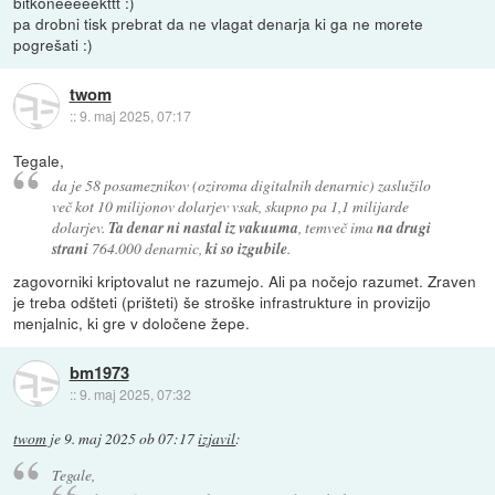
bitkoneeeeekttt :)
pa drobni tisk prebrat da ne vlagat denarja ki ga ne morete
pogrešati :)
twom
::
9. maj 2025, 07:17
Tegale,
da je 58 posameznikov (oziroma digitalnih denarnic) zaslužilo
več kot 10 milijonov dolarjev vsak, skupno pa 1,1 milijarde
dolarjev.
Ta denar ni nastal iz vakuuma
, temveč ima
na drugi
strani
764.000 denarnic,
ki so izgubile
.
zagovorniki kriptovalut ne razumejo. Ali pa nočejo razumet. Zraven
je treba odšteti (prišteti) še stroške infrastrukture in provizijo
menjalnic, ki gre v določene žepe.
bm1973
::
9. maj 2025, 07:32
twom
je
9. maj 2025 ob 07:17
izjavil
:
Tegale,