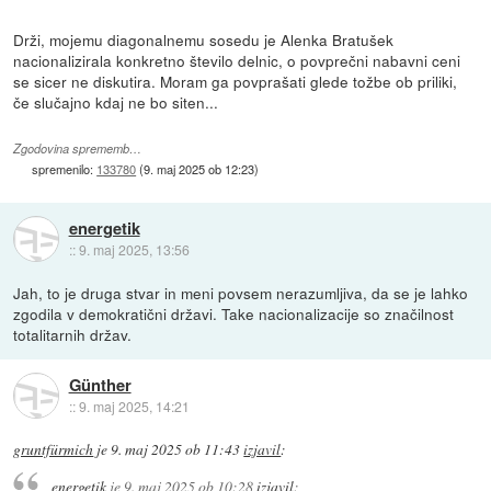
Drži, mojemu diagonalnemu sosedu je Alenka Bratušek
nacionalizirala konkretno število delnic, o povprečni nabavni ceni
se sicer ne diskutira. Moram ga povprašati glede tožbe ob priliki,
če slučajno kdaj ne bo siten...
Zgodovina sprememb…
spremenilo:
133780
(
9. maj 2025 ob 12:23
)
energetik
::
9. maj 2025, 13:56
Jah, to je druga stvar in meni povsem nerazumljiva, da se je lahko
zgodila v demokratični državi. Take nacionalizacije so značilnost
totalitarnih držav.
Günther
::
9. maj 2025, 14:21
gruntfürmich
je
9. maj 2025 ob 11:43
izjavil
:
energetik
je
9. maj 2025 ob 10:28
izjavil
: