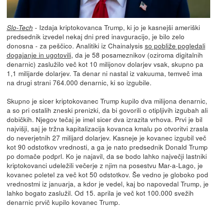
- Izdaja kriptokovanca Trump, ki jo je kasnejši ameriški
Slo-Tech
predsednik izvedel nekaj dni pred inavguracijo, je bilo zelo
donosna - za peščico. Analitiki iz Chainalysis
so pobliže pogledali
dogajanje in ugotovili
, da je 58 posameznikov (oziroma digitalnih
denarnic) zaslužilo več kot 10 milijonov dolarjev vsak, skupno pa
1,1 milijarde dolarjev. Ta denar ni nastal iz vakuuma, temveč ima
na drugi strani 764.000 denarnic, ki so izgubile.
Skupno je sicer kriptokovanec Trump kupilo dva milijona denarnic,
a so pri ostalih zneski prenizki, da bi govorili o otipljivih izgubah ali
dobičkih. Njegov tečaj je imel sicer dva izrazita vrhova. Prvi je bil
najvišji, saj je tržna kapitalizacija kovanca kmalu po otvoritvi zrasla
do neverjetnih 27 milijard dolarjev. Kasneje je kovanec izgubil več
kot 90 odstotkov vrednosti, a ga je nato predsednik Donald Trump
po domače podprl. Ko je najavil, da se bodo lahko največji lastniki
kriptokovanci udeležili večerje z njim na posestvu Mar-a-Lago, je
kovanec poletel za več kot 50 odstotkov. Še vedno je globoko pod
vrednostmi iz januarja, a kdor je vedel, kaj bo napovedal Trump, je
lahko bogato zaslužil. Od 15. aprila je več kot 100.000 svežih
denarnic prvič kupilo kovanec Trump.