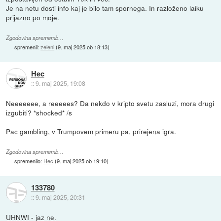
Je na netu dosti info kaj je bilo tam spornega. In razloženo laiku
prijazno po moje.
Zgodovina sprememb…
spremenil:
zeleni
(
9. maj 2025 ob 18:13
)
Hec
::
9. maj 2025, 19:08
Neeeeeee, a reeeees? Da nekdo v kripto svetu zasluzi, mora drugi
izgubiti? *shocked* /s
Pac gambling, v Trumpovem primeru pa, prirejena igra.
Zgodovina sprememb…
spremenilo:
Hec
(
9. maj 2025 ob 19:10
)
133780
::
9. maj 2025, 20:31
UHNWI - jaz ne.