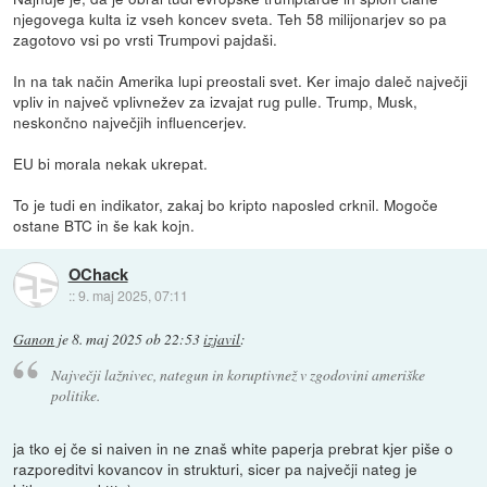
njegovega kulta iz vseh koncev sveta. Teh 58 milijonarjev so pa
zagotovo vsi po vrsti Trumpovi pajdaši.
In na tak način Amerika lupi preostali svet. Ker imajo daleč največji
vpliv in največ vplivnežev za izvajat rug pulle. Trump, Musk,
neskončno največjih influencerjev.
EU bi morala nekak ukrepat.
To je tudi en indikator, zakaj bo kripto naposled crknil. Mogoče
ostane BTC in še kak kojn.
OChack
::
9. maj 2025, 07:11
Ganon
je
8. maj 2025 ob 22:53
izjavil
:
Največji lažnivec, nategun in koruptivnež v zgodovini ameriške
politike.
ja tko ej če si naiven in ne znaš white paperja prebrat kjer piše o
razporeditvi kovancov in strukturi, sicer pa največji nateg je