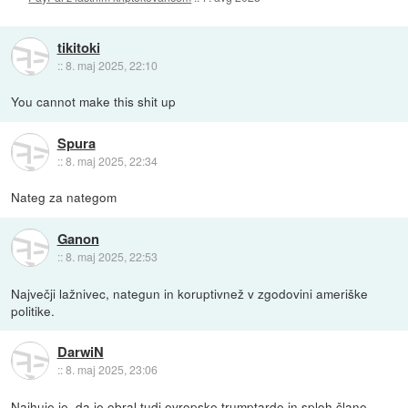
tikitoki
::
8. maj 2025, 22:10
You cannot make this shit up
Spura
::
8. maj 2025, 22:34
Nateg za nategom
Ganon
::
8. maj 2025, 22:53
Največji lažnivec, nategun in koruptivnež v zgodovini ameriške
politike.
DarwiN
::
8. maj 2025, 23:06
Najhuje je, da je obral tudi evropske trumptarde in sploh člane