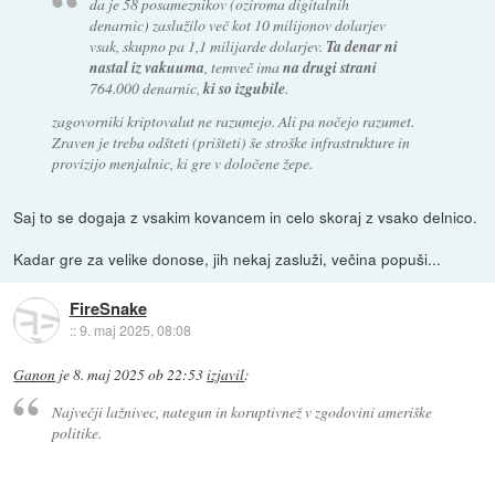
da je 58 posameznikov (oziroma digitalnih
denarnic) zaslužilo več kot 10 milijonov dolarjev
vsak, skupno pa 1,1 milijarde dolarjev.
Ta denar ni
nastal iz vakuuma
, temveč ima
na drugi strani
764.000 denarnic,
ki so izgubile
.
zagovorniki kriptovalut ne razumejo. Ali pa nočejo razumet.
Zraven je treba odšteti (prišteti) še stroške infrastrukture in
provizijo menjalnic, ki gre v določene žepe.
Saj to se dogaja z vsakim kovancem in celo skoraj z vsako delnico.
Kadar gre za velike donose, jih nekaj zasluži, večina popuši...
FireSnake
::
9. maj 2025, 08:08
Ganon
je
8. maj 2025 ob 22:53
izjavil
:
Največji lažnivec, nategun in koruptivnež v zgodovini ameriške
politike.