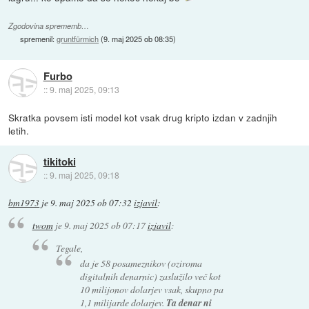
Zgodovina sprememb…
spremenil:
gruntfürmich
(
9. maj 2025 ob 08:35
)
Furbo
::
9. maj 2025, 09:13
Skratka povsem isti model kot vsak drug kripto izdan v zadnjih
letih.
tikitoki
::
9. maj 2025, 09:18
bm1973
je
9. maj 2025 ob 07:32
izjavil
:
twom
je
9. maj 2025 ob 07:17
izjavil
:
Tegale,
da je 58 posameznikov (oziroma
digitalnih denarnic) zaslužilo več kot
10 milijonov dolarjev vsak, skupno pa
1,1 milijarde dolarjev.
Ta denar ni