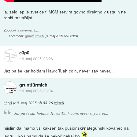
ja, zelo lep je svet če ti MSM servira govno direktno v usta in ne
rabiš razmišljat...
Zgodovina sprememb…
spremenil:
gruntfürmich
(
9. maj 2025 ob 08:23
)
c3p0
::
9. maj 2025, 08:26
Jaz pa še kar holdam Hawk Tuah coin, never say never...
gruntfürmich
::
9. maj 2025, 08:34
c3p0
je
9. maj 2025 ob 08:26
izjavil
:
Jaz pa še kar holdam Hawk Tuah coin, never say never...
mislim da imamo vsi kakšen tak pušionski/nategunski kovanec na
lagru... ko upamo da še nekoč nekaj bo