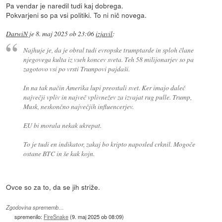
Pa vendar je naredil tudi kaj dobrega.
Pokvarjeni so pa vsi politiki. To ni nič novega.
DarwiN
je
8. maj 2025 ob 23:06
izjavil
:
Najhuje je, da je obral tudi evropske trumptarde in sploh člane
njegovega kulta iz vseh koncev sveta. Teh 58 milijonarjev so pa
zagotovo vsi po vrsti Trumpovi pajdaši.
In na tak način Amerika lupi preostali svet. Ker imajo daleč
največji vpliv in največ vplivnežev za izvajat rug pulle. Trump,
Musk, neskončno največjih influencerjev.
EU bi morala nekak ukrepat.
To je tudi en indikator, zakaj bo kripto naposled crknil. Mogoče
ostane BTC in še kak kojn.
Ovce so za to, da se jih striže.
Zgodovina sprememb…
spremenilo:
FireSnake
(
9. maj 2025 ob 08:09
)