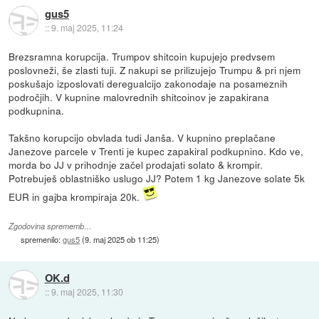
gus5
::
9. maj 2025, 11:24
Brezsramna korupcija. Trumpov shitcoin kupujejo predvsem
poslovneži, še zlasti tuji. Z nakupi se prilizujejo Trumpu & pri njem
poskušajo izposlovati deregualcijo zakonodaje na posameznih
področjih. V kupnine malovrednih shitcoinov je zapakirana
podkupnina.
Takšno korupcijo obvlada tudi Janša. V kupnino preplačane
Janezove parcele v Trenti je kupec zapakiral podkupnino. Kdo ve,
morda bo JJ v prihodnje začel prodajati solato & krompir.
Potrebuješ oblastniško uslugo JJ? Potem 1 kg Janezove solate 5k
EUR in gajba krompiraja 20k.
Zgodovina sprememb…
spremenilo:
gus5
(
9. maj 2025 ob 11:25
)
OK.d
::
9. maj 2025, 11:30