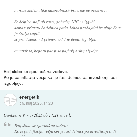
narobe matematika nasprotnikov borz. me ne preseneča.
če delnica stoji ali raste, nobeden NIČ ne izgubi.
samo v primeru če delnica pada, lahko prodajalci izgubijo če so
jo dražje kupili.
se pravi samo v 1 primeru od 3 se denar izgublja.
amapak ja, hejterji pač niso najbolj brihtni ljudje...
Bolj slabo se spoznaš na zadevo.
Ko je pa inflacija večja kot je rast delnice pa investitorji tudi
izgubljajo.
energetik
::
9. maj 2025, 14:23
Günther
je
9. maj 2025 ob 14:21
izjavil
:
Bolj slabo se spoznaš na zadevo.
Ko je pa inflacija večja kot je rast delnice pa investitorji tudi
izgubljajo.