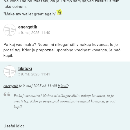
Na koncu se bo izkazalo, da je Trump sam največ zaslužil s tem
fake coinom.
"Make my wallet great again"
energetik
::
9. maj 2025, 11:40
Pa kaj vas matra? Noben ni nikogar silil v nakup kovanca, to je
prosti trg. Kdor je prepoznal uporabno vrednost kovanca, je pač
kupil.
tikitoki
::
9. maj 2025, 11:41
energetik
je
9. maj 2025 ob 11:40
izjavil
:
Pa kaj vas matra? Noben ni nikogar silil v nakup kovanca, to je
prosti trg. Kdor je prepoznal uporabno vrednost kovanca, je pač
kupil.
Useful idiot