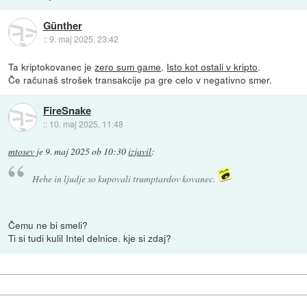
Günther
::
9. maj 2025, 23:42
Ta kriptokovanec je
zero sum game
.
Isto kot ostali v kripto
.
Če računaš strošek transakcije pa gre celo v negativno smer.
FireSnake
::
10. maj 2025, 11:48
mtosev
je
9. maj 2025 ob 10:30
izjavil
:
Hehe in ljudje so kupovali trumptardov kovanec.
Čemu ne bi smeli?
Ti si tudi kulil Intel delnice. kje si zdaj?