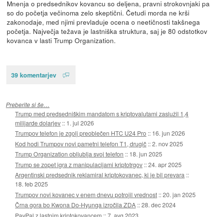
Mnenja o predsednikov kovancu so deljena, pravni strokovnjaki pa
so do početja večinoma zelo skeptični. Četudi morda ne krši
zakonodaje, med njimi prevladuje ocena o neetičnosti takšnega
početja. Največja težava je lastniška struktura, saj je 80 odstotkov
kovanca v lasti Trump Organization.
39 komentarjev
Preberite si še…
Trump med predsedniškim mandatom s kriptovalutami zaslužil 1,4
milijarde dolarjev
::
1. jul 2026
Trumpov telefon je zgolj preoblečen HTC U24 Pro
::
16. jun 2026
Kod hodi Trumpov novi pametni telefon T1, drugič
::
2. nov 2025
Trump Organization obljublja svoj telefon
::
18. jun 2025
Trump se zopet igra z manipulacijami kriptotrgov
::
24. apr 2025
Argentinski predsednik reklamiral kriptokovanec, ki je bil prevara
::
18. feb 2025
Trumpov novi kovanec v enem dnevu potrojil vrednost
::
20. jan 2025
Črna gora bo Kwona Do-Hyunga izročila ZDA
::
28. dec 2024
PayPal z lastnim kriptokovancem
::
7. avg 2023