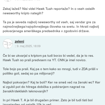
Zakaj lažeš? Nisi videl Hawk Tuah reportaže? In o vseh ostalih
newsworthy kripto nategih?
Ta pa je seveda najbolj newsworthy od vseh, saj vendar gre za
najmočnejšega/najvplivnejšega človeka na svetu. In hkrati najbolj
pokvarjenega ameriškega predsednika v zgodovini države.
zeleni
::
9. maj 2025, 18:09
Če bi se ukvarjal s kriptom pa tudi borzo bi vedel, da je to res.
Hawk Tuah so prali predvsem na YT. CNN je imel novico.
Tole bojo pa prali. Kaj pa o tem kako so mnogi, tudi v ZDA prišli v
politiko goli, sedaj so pa milijonarji?
Najbol pokvarjen? Kaj te boli? Ker ne smeš več na ženski wc? Ker
si zgubil pot do hitrega dobička s pobiranjem nagrad na
ženskih/dekliskih tekmovanjih?
In pri Hawk T. A je bil drugačen primer. Zato je bil tudi tisti bol
izpostavljen od ostalih 10k in več.