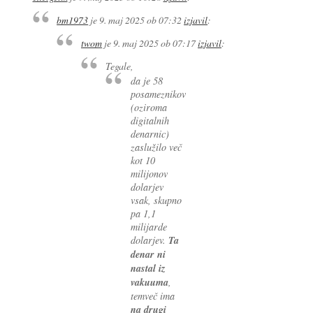
bm1973
je
9. maj 2025 ob 07:32
izjavil
:
twom
je
9. maj 2025 ob 07:17
izjavil
:
Tegale,
da je 58
posameznikov
(oziroma
digitalnih
denarnic)
zaslužilo več
kot 10
milijonov
dolarjev
vsak, skupno
pa 1,1
milijarde
dolarjev.
Ta
denar ni
nastal iz
vakuuma
,
temveč ima
na drugi