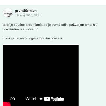
gruntfürmich
::
9. maj 2025, 08:21
torej je spošno prepričanje da je trump edini pokvarjen ameriški
predsednik v zgodovini.
in da samo on omogoča borzne prevare.