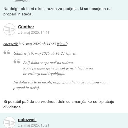
Na dolgi rok to ni nikoli, razen za podjetja, ki so obsojena na
propad in stečaj.
Günther
::
9. maj 2025, 14:41
energetik
je
9. maj 2025 ob 14:23
izjavil
:
Günther
je
9. maj 2025 ob 14:21
izjavil
:
Bolj slabo se spoznaš na zadevo.
Ko je pa inflacija večja kot je rast delnice pa
investitorji tudi izgubljajo.
Na dolgi rok to ni nikoli, razen za podjetja, ki so obsojena na
propad in stečaj.
Si pozabil pač da se vrednost delnice zmanjša ko se izplačajo
dividende.
polozweii
::
9. maj 2025, 15:21