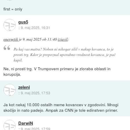
first = only
gus5
::
9. maj 2025, 16:31
energetik
je
9. maj 2025 ob 11:40
izjavil
:
Pa kaj vas matra? Noben ni nikogar silil v nakup kovanca, to je
prosti trg. Kdor je prepoznal uporabno vrednost kovanca, je pač
kupil.
Ne, ni prosti trg. V Trumpovem primeru je zloraba oblasti in
korupcija.
zeleni
::
9. maj 2025, 17:53
Ja kot nekaj 10.000 ostalih meme kovancev v zgodovini. Mnogi
skočijo in nato padejo. Ampak za CNN je tole edinstven primer.
DarwiN
::
9. maj 2025, 17:59