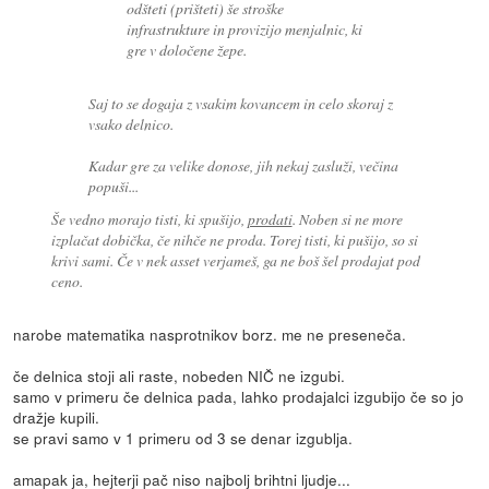
odšteti (prišteti) še stroške
infrastrukture in provizijo menjalnic, ki
gre v določene žepe.
Saj to se dogaja z vsakim kovancem in celo skoraj z
vsako delnico.
Kadar gre za velike donose, jih nekaj zasluži, večina
popuši...
Še vedno morajo tisti, ki spušijo,
prodati
. Noben si ne more
izplačat dobička, če nihče ne proda. Torej tisti, ki pušijo, so si
krivi sami. Če v nek asset verjameš, ga ne boš šel prodajat pod
ceno.
narobe matematika nasprotnikov borz. me ne preseneča.
če delnica stoji ali raste, nobeden NIČ ne izgubi.
samo v primeru če delnica pada, lahko prodajalci izgubijo če so jo
dražje kupili.
se pravi samo v 1 primeru od 3 se denar izgublja.
amapak ja, hejterji pač niso najbolj brihtni ljudje...