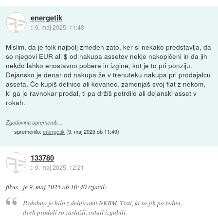
energetik
::
9. maj 2025, 11:48
Mislim, da je folk najbolj zmeden zato, ker si nekako predstavlja, da
so njegovi EUR ali $ od nakupa assetov nekje nakopičeni in da jih
nekdo lahko enostavno pobere in izgine, kot je to pri ponziju.
Dejansko je denar od nakupa že v trenuteku nakupa pri prodajalcu
asseta. Če kupiš delnico ali kovanec, zamenjaš svoj fiat z nekom,
ki ga je ravnokar prodal, ti pa držiš potrdilo ali dejanski asset v
rokah.
Zgodovina sprememb…
spremenilo:
energetik
(
9. maj 2025 ob 11:49
)
133780
::
9. maj 2025, 12:21
fikus_
je
9. maj 2025 ob 10:40
izjavil
:
Podobno je bilo z delnicami NKBM. Tisti, ki so jih po tednu,
dveh prodali so zaslužil, ostali izgubili.