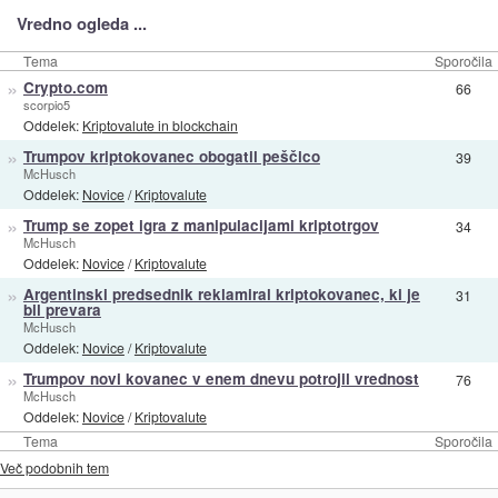
Vredno ogleda ...
Tema
Sporočila
»
Crypto.com
66
scorpio5
Oddelek:
Kriptovalute in blockchain
»
Trumpov kriptokovanec obogatil peščico
39
McHusch
Oddelek:
Novice
/
Kriptovalute
»
Trump se zopet igra z manipulacijami kriptotrgov
34
McHusch
Oddelek:
Novice
/
Kriptovalute
»
Argentinski predsednik reklamiral kriptokovanec, ki je
31
bil prevara
McHusch
Oddelek:
Novice
/
Kriptovalute
»
Trumpov novi kovanec v enem dnevu potrojil vrednost
76
McHusch
Oddelek:
Novice
/
Kriptovalute
Tema
Sporočila
Več podobnih tem