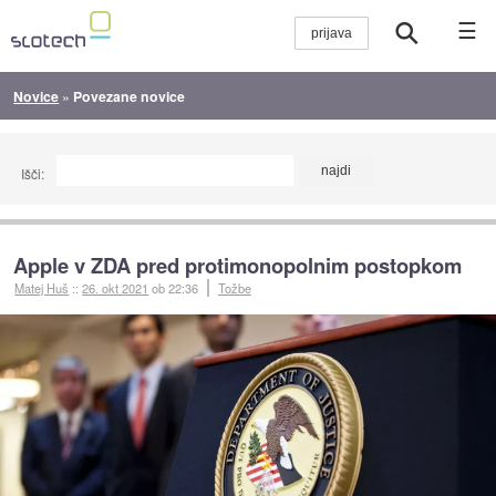
☰
Novice
»
Povezane novice
Išči:
Apple v ZDA pred protimonopolnim postopkom
Matej Huš
::
26. okt 2021
ob 22:36
Tožbe