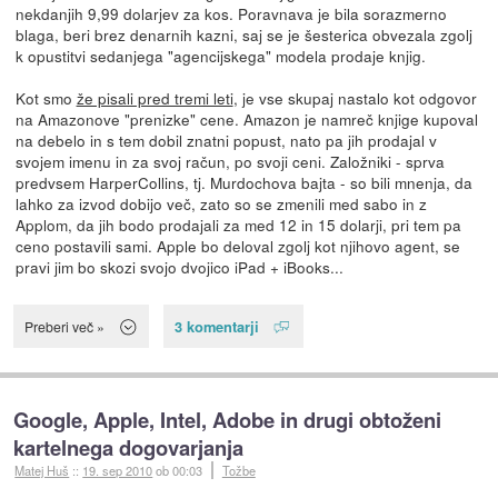
nekdanjih 9,99 dolarjev za kos. Poravnava je bila sorazmerno
blaga, beri brez denarnih kazni, saj se je šesterica obvezala zgolj
k opustitvi sedanjega "agencijskega" modela prodaje knjig.
Kot smo
že pisali pred tremi leti
, je vse skupaj nastalo kot odgovor
na Amazonove "prenizke" cene. Amazon je namreč knjige kupoval
na debelo in s tem dobil znatni popust, nato pa jih prodajal v
svojem imenu in za svoj račun, po svoji ceni. Založniki - sprva
predvsem HarperCollins, tj. Murdochova bajta - so bili mnenja, da
lahko za izvod dobijo več, zato so se zmenili med sabo in z
Applom, da jih bodo prodajali za med 12 in 15 dolarji, pri tem pa
ceno postavili sami. Apple bo deloval zgolj kot njihovo agent, se
pravi jim bo skozi svojo dvojico iPad + iBooks...
3 komentarji
Preberi več »
Google, Apple, Intel, Adobe in drugi obtoženi
kartelnega dogovarjanja
Matej Huš
::
19. sep 2010
ob 00:03
Tožbe