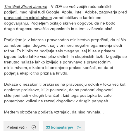
- V ZDA se več večjih računalniških
The Wall Street Journal
podjetij, med njimi tudi Google, Apple, Intel, Adobe,
zagovarja pred
pravosodnim ministrstvom
zaradi očitkov o kartelnem
dogovarjanju. Podjetjem očitajo skriven dogovor, da ne bodo
druga drugemu novačila zaposlenih in s tem zviševala plač.
Podjetjem je v interesu pravosodno ministrstvo prepričati, da ni šlo
za noben tajen dogovor, saj v primeru negativnega mnenja sledi
tožba. To bi bilo za podjetja zelo tvegano, saj bi se v primeru
izgube tožbe lahko vsul plaz civilnih in skupinskih tožb. Iz godlje se
trenutno najlaže lahko izvijejo s poravnavo s pravosodnim
ministrstvom, s katero bi omenjeno prakso končali, ne da bi
podjetja eksplicitno priznala krivdo.
Dokaze o nezakoniti praksi so na pravosodju odkrili v toku več kot
enoletne preiskave, ki je pokazala, da so podobni dogovori
sklenjeni tudi v drugih branžah. Izid tega postopka bo zato
pomembno vplival na razvoj dogodkov v drugih panogah.
Medtem obtožena podjetja vztrajajo, da niso ravnala...
33 komentarjev
Preberi več »