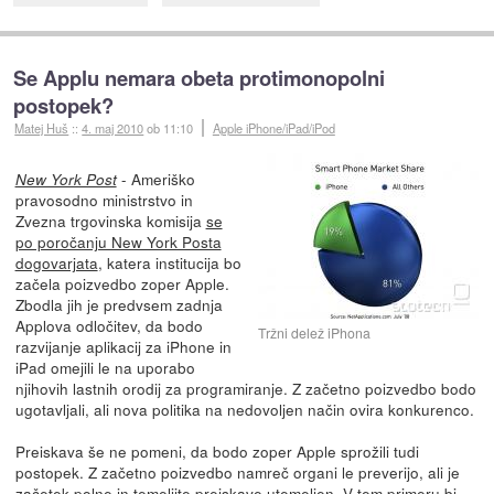
Se Applu nemara obeta protimonopolni
postopek?
Matej Huš
::
4. maj 2010
ob 11:10
Apple iPhone/iPad/iPod
- Ameriško
New York Post
pravosodno ministrstvo in
Zvezna trgovinska komisija
se
po poročanju New York Posta
dogovarjata
, katera institucija bo
začela poizvedbo zoper Apple.
Zbodla jih je predvsem zadnja
Applova odločitev, da bodo
Tržni delež iPhona
razvijanje aplikacij za iPhone in
iPad omejili le na uporabo
njihovih lastnih orodij za programiranje. Z začetno poizvedbo bodo
ugotavljali, ali nova politika na nedovoljen način ovira konkurenco.
Preiskava še ne pomeni, da bodo zoper Apple sprožili tudi
postopek. Z začetno poizvedbo namreč organi le preverijo, ali je
začetek polne in temeljite preiskave utemeljen. V tem primeru bi