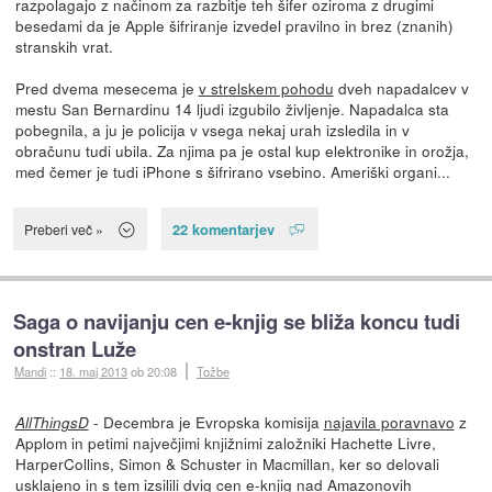
razpolagajo z načinom za razbitje teh šifer oziroma z drugimi
besedami da je Apple šifriranje izvedel pravilno in brez (znanih)
stranskih vrat.
Pred dvema mesecema je
v strelskem pohodu
dveh napadalcev v
mestu San Bernardinu 14 ljudi izgubilo življenje. Napadalca sta
pobegnila, a ju je policija v vsega nekaj urah izsledila in v
obračunu tudi ubila. Za njima pa je ostal kup elektronike in orožja,
med čemer je tudi iPhone s šifrirano vsebino. Ameriški organi...
22 komentarjev
Preberi več »
Saga o navijanju cen e-knjig se bliža koncu tudi
onstran Luže
Mandi
::
18. maj 2013
ob 20:08
Tožbe
- Decembra je Evropska komisija
najavila poravnavo
z
AllThingsD
Applom in petimi največjimi knjižnimi založniki Hachette Livre,
HarperCollins, Simon & Schuster in Macmillan, ker so delovali
usklajeno in s tem izsilili dvig cen e-knjig nad Amazonovih