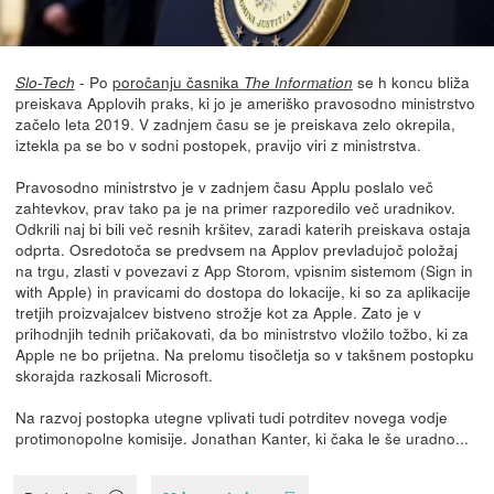
- Po
poročanju časnika
se h koncu bliža
Slo-Tech
The Information
preiskava Applovih praks, ki jo je ameriško pravosodno ministrstvo
začelo leta 2019. V zadnjem času se je preiskava zelo okrepila,
iztekla pa se bo v sodni postopek, pravijo viri z ministrstva.
Pravosodno ministrstvo je v zadnjem času Applu poslalo več
zahtevkov, prav tako pa je na primer razporedilo več uradnikov.
Odkrili naj bi bili več resnih kršitev, zaradi katerih preiskava ostaja
odprta. Osredotoča se predvsem na Applov prevladujoč položaj
na trgu, zlasti v povezavi z App Storom, vpisnim sistemom (Sign in
with Apple) in pravicami do dostopa do lokacije, ki so za aplikacije
tretjih proizvajalcev bistveno strožje kot za Apple. Zato je v
prihodnjih tednih pričakovati, da bo ministrstvo vložilo tožbo, ki za
Apple ne bo prijetna. Na prelomu tisočletja so v takšnem postopku
skorajda razkosali Microsoft.
Na razvoj postopka utegne vplivati tudi potrditev novega vodje
protimonopolne komisije. Jonathan Kanter, ki čaka le še uradno...