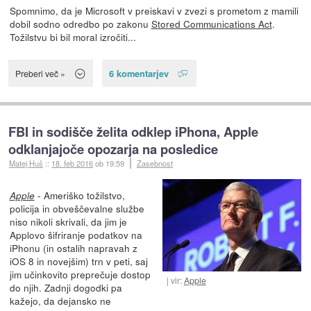
Spomnimo, da je Microsoft v preiskavi v zvezi s prometom z mamili
dobil sodno odredbo po zakonu
Stored Communications Act
.
Tožilstvu bi bil moral izročiti...
6 komentarjev
Preberi več »
FBI in sodišče želita odklep iPhona, Apple
odklanjajoče opozarja na posledice
Matej Huš
::
18. feb 2016
ob 19:59
Zasebnost
- Ameriško tožilstvo,
Apple
policija in obveščevalne službe
niso nikoli skrivali, da jim je
Applovo šifriranje podatkov na
iPhonu (in ostalih napravah z
iOS 8 in novejšim) trn v peti, saj
jim učinkovito preprečuje dostop
vir:
Apple
do njih. Zadnji dogodki pa
kažejo, da dejansko ne