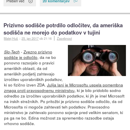
20 komentarjev
Preberi več
Prizivno sodišče potrdilo odločitev, da ameriška
sodišča ne morejo do podatkov v tujini
Matej Huš
::
25. jan 2017
ob 21:16
Zasebnost
-
Zvezno prizivno
Slo-Tech
sodišče je odločilo
, da ne bo
ponovno razsojalo o pravici
ameriških oblasti, da od
ameriških podjetij zahtevajo
izročitev uporabniških podatkov,
ki so fizično izven ZDA.
Julija lani je Microsoftu uspela pomembna
zmaga proti pravosodnemu ministrstvu
, ki je bilo pridobilo sodno
odredbo za izročitev uporabniških podatkov, ki jih je imel Microsoft
na irskih strežnikih. Po pritožbi je prizivno sodišče odločilo, da od
Microsofta ni mogoče zahtevati teh podatkov. Pravosodno
ministrstvo je zahtevalo ponovno sojenje pred velikim senatom, ki
pa ga ne bo. Edina možnost za spremembo razsodbe ostaja
vrhovno sodišče.