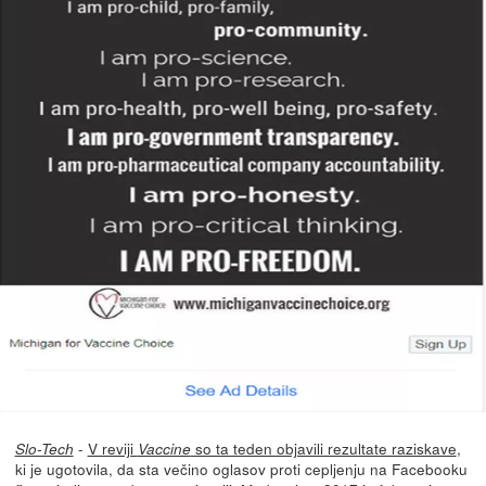
-
V reviji
so ta teden objavili rezultate raziskave
,
Slo-Tech
Vaccine
ki je ugotovila, da sta večino oglasov proti cepljenju na Facebooku