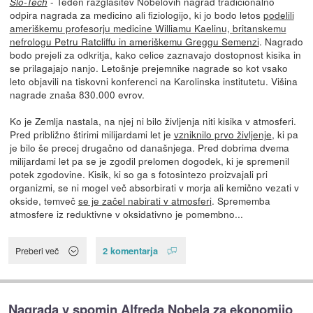
- Teden razglasitev Nobelovih nagrad tradicionalno
Slo-Tech
odpira nagrada za medicino ali fiziologijo, ki jo bodo letos
podelili
ameriškemu profesorju medicine Williamu Kaelinu, britanskemu
nefrologu Petru Ratcliffu in ameriškemu Greggu Semenzi
. Nagrado
bodo prejeli za odkritja, kako celice zaznavajo dostopnost kisika in
se prilagajajo nanjo. Letošnje prejemnike nagrade so kot vsako
leto objavili na tiskovni konferenci na Karolinska institutetu. Višina
nagrade znaša 830.000 evrov.
Ko je Zemlja nastala, na njej ni bilo življenja niti kisika v atmosferi.
Pred približno štirimi milijardami let je
vzniknilo prvo življenje
, ki pa
je bilo še precej drugačno od današnjega. Pred dobrima dvema
milijardami let pa se je zgodil prelomen dogodek, ki je spremenil
potek zgodovine. Kisik, ki so ga s fotosintezo proizvajali pri
organizmi, se ni mogel več absorbirati v morja ali kemično vezati v
okside, temveč
se je začel nabirati v atmosferi
. Sprememba
atmosfere iz reduktivne v oksidativno je pomembno...
2 komentarja
Preberi več
Nagrada v spomin Alfreda Nobela za ekonomijo