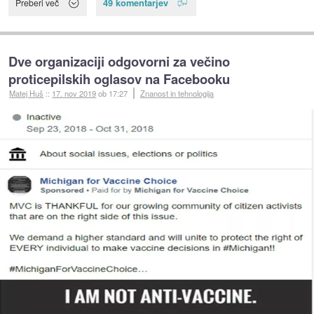
49 komentarjev
Preberi več
Dve organizaciji odgovorni za večino
proticepilskih oglasov na Facebooku
Matej Huš
::
17. nov 2019
ob 17:27
Znanost in tehnologija