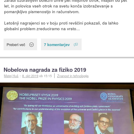
zaradi ozdravljivih bolezni umre pet milijonov otrok, mlajših od pet
let, in polovica vseh otrok na svetu konča izobraževanje s
pomanjkljivo pismenostjo in računstvom.
Letošnji nagrajenci so v boju proti revščini pokazali, da lahko
globalni problem zreduciramo na vrsto...
7 komentarjev
Preberi več
Nobelova nagrada za fiziko 2019
Matej Huš
::
8. okt 2019
ob 15:15
Znanost in tehnologija