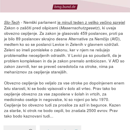
- Nemški parlament
je minuli teden z veliko večino sprejel
Slo-Tech
Zakon o zaščiti pred ošpicami (
), ki uvaja
Masernschutzgesetz
obvezno cepljenje. Za zakon je glasovalo 459 poslancev, proti pa
je bilo 89 poslancev skrajno desne Alternative za Nemčijo (AfD),
medtem ko so se poslanci Levice in Zelenih v glavnem vzdržali.
Zeleni so imeli pomisleke o zakonu, ker v njem ne rešujejo
problematike necepljenih odraslih. V Levici pa so poudarili, da je
problem kompleksen in da je zakon premalo ambiciozen. V AfD so
zakon zavrnili, ker se preveč osredotoča na otroke, nima pa
mehanizmov za cepljenje starejših.
Obvezno cepljenje bo veljalo za vse otroke po dopolnjenem enem
letu starosti, ki se bodo vpisovali v šolo ali vrtec. Prav tako bo
cepljenje obvezno za vse zaposlene v šolah in vrtcih, za
medicinsko osebje in negovalce, ki so rojeni po letu 1970.
Cepljenje bo obvezno tudi za prosilce za azil in begunce. Kazen
za starše, ki otrok ne bodo cepili, bo znašala 2500 evrov. Prav
tako bodo kaznovani tudi...