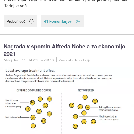
Tedaj je več...
41 komentarjev
Preberi več
Nagrada v spomin Alfreda Nobela za ekonomijo
2021
Matej Huš
::
11. okt 2021
ob 23:18
Znanost in tehnologija