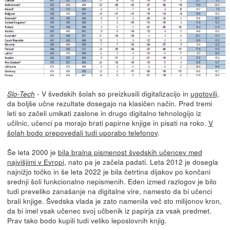
- V švedskih šolah so preizkusili digitalizacijo in
ugotovili
,
Slo-Tech
da boljše učne rezultate dosegajo na klasičen način. Pred tremi
leti so začeli umikati zaslone in drugo digitalno tehnologijo iz
učilnic, učenci pa morajo brati papirne knjige in pisati na roko.
V
šolah bodo prepovedali tudi uporabo telefonov
.
Še leta 2000 je
bila bralna pismenost švedskih učencev med
najvišjimi v Evropi
, nato pa je začela padati. Leta 2012 je dosegla
najnižjo točko in še leta 2022 je bila četrtina dijakov po končani
srednji šoli funkcionalno nepismenih. Eden izmed razlogov je bilo
tudi preveliko zanašanje na digitalne vire, namesto da bi učenci
brali knjige. Švedska vlada je zato namenila več sto milijonov kron,
da bi imel vsak učenec svoj učbenik iz papirja za vsak predmet.
Prav tako bodo kupili tudi veliko leposlovnih knjig.