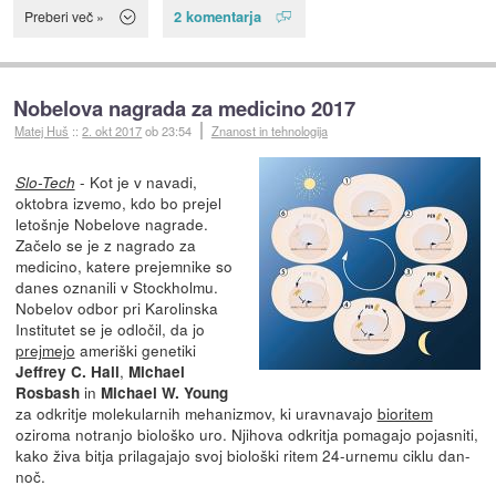
2 komentarja
Preberi več »
Nobelova nagrada za medicino 2017
Matej Huš
::
2. okt 2017
ob 23:54
Znanost in tehnologija
- Kot je v navadi,
Slo-Tech
oktobra izvemo, kdo bo prejel
letošnje Nobelove nagrade.
Začelo se je z nagrado za
medicino, katere prejemnike so
danes oznanili v Stockholmu.
Nobelov odbor pri Karolinska
Institutet se je odločil, da jo
prejmejo
ameriški genetiki
,
Jeffrey C. Hall
Michael
in
Rosbash
Michael W. Young
za odkritje molekularnih mehanizmov, ki uravnavajo
bioritem
oziroma notranjo biološko uro. Njihova odkritja pomagajo pojasniti,
kako živa bitja prilagajajo svoj biološki ritem 24-urnemu ciklu dan-
noč.