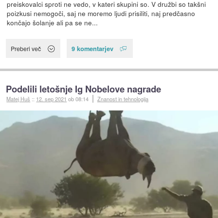
preiskovalci sproti ne vedo, v kateri skupini so. V družbi so takšni
poizkusi nemogoči, saj ne moremo ljudi prisiliti, naj predčasno
končajo šolanje ali pa se ne...
9 komentarjev
Preberi več
Podelili letošnje Ig Nobelove nagrade
Matej Huš
::
12. sep 2021
ob 08:14
Znanost in tehnologija