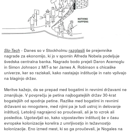
- Danes so v Stockholmu
razglasili
še prejemnike
Slo-Tech
nagrade za ekonomijo, ki jo v spomin Alfreda Nobela podeljuje
švedska centralna banka. Nagrado bodo prejeli Daron Acemoglu
in Simon Johnson z MIT-a ter James A. Robinson s chicaške
univerze, ker so raziskali, kako nastajajo inštitucije in nato vplivajo
na blaginjo držav.
Meritve kažejo, da se prepad med bogatimi in revnimi državami ne
zmanjšuje. V povprečju je petina najbogatejših držav 30-krat
bogatejših od spodnje petine. Razlike med bogatimi in revnimi
državami so mnogotere, med njimi pa je tudi ustroj in delovanje
inštitucij. Letošnji nagrajenci so proučevali, ali je to vzrok ali
posledica. Ugotavljali so, kako vzpostavitev inštitucij še v času
evropske kolonizacije korelira z umrljivostjo in težavnostjo
kolonizacije. Eno izmed mest, ki so ga proučevali, je Nogales na