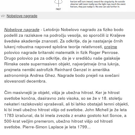
vir:
Nobelove nagrade
- Letošnjo Nobelovo nagrado za fiziko bodo
Nobelove nagrade
podelili za raziskave na področju vesolja, so sporočili iz Kraljeve
švedske akademije znanosti. Za odkritje, da je nastajanje črnih
lukenj robustna napoved splošne teorije relativnosti,
prejme
polovico nagrade britanski matematik in fizik Roger Penrose.
Drugo polovico pa za odkritje, da je v središču naše galaksije
Rimske ceste supermasiven objekt, najverjetneje črna luknja,
prejmeta nemški astrofizik Reinhard Genzel in ameriška
astronominja Andrea Ghez. Nagrade bodo prejeli na svečani
slovesnosti decembra.
Čim masivnejši je objekt, višja je ubežna hitrost. Ker je hitrost
svetlobe končna, dasiravno zelo visoka, so se že v 18. stoletju
nekateri raziskovalci vpraševali, ali bi lahko obstajali temni objekti,
ki bi imeli ubežno hitrost višjo od svetlobe. John Michell je že leta
1783 izračunal, da bi imela zvezda z enako gostoto kot Sonce, a
500-krat večjim premerom, ubežno hitrost višjo od hitrosti
svetlobe. Pierre-Simon Laplace je leta 1799...