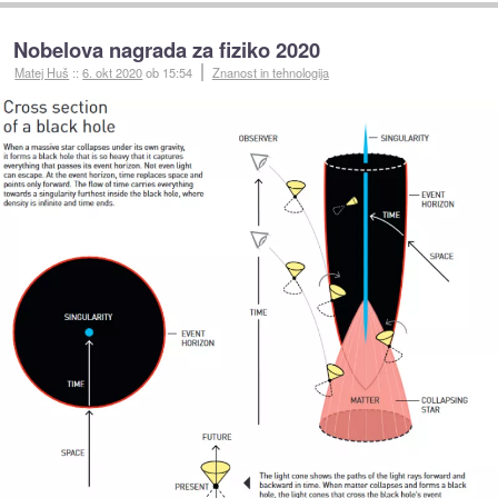
Nobelova nagrada za fiziko 2020
Matej Huš
::
6. okt 2020
ob 15:54
Znanost in tehnologija