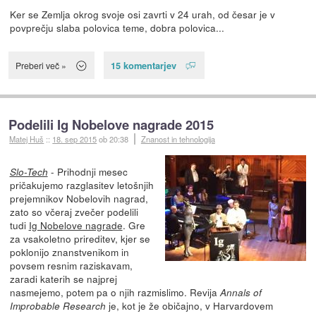
Ker se Zemlja okrog svoje osi zavrti v 24 urah, od česar je v
povprečju slaba polovica teme, dobra polovica...
15 komentarjev
Preberi več »
Podelili Ig Nobelove nagrade 2015
Matej Huš
::
18. sep 2015
ob 20:38
Znanost in tehnologija
- Prihodnji mesec
Slo-Tech
pričakujemo razglasitev letošnjih
prejemnikov Nobelovih nagrad,
zato so včeraj zvečer podelili
tudi
Ig Nobelove nagrade
. Gre
za vsakoletno prireditev, kjer se
poklonijo znanstvenikom in
povsem resnim raziskavam,
zaradi katerih se najprej
nasmejemo, potem pa o njih razmislimo. Revija
Annals of
je, kot je že običajno, v Harvardovem
Improbable Research