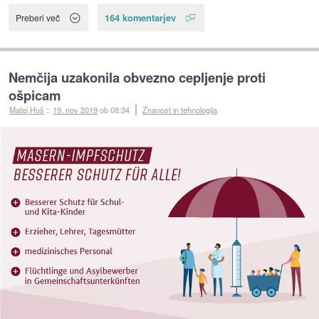
164 komentarjev
Preberi več
Nemčija uzakonila obvezno cepljenje proti
ošpicam
Matej Huš
::
19. nov 2019
ob 08:34
Znanost in tehnologija