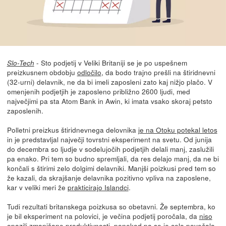
- Sto podjetij v Veliki Britaniji se je po uspešnem
Slo-Tech
preizkusnem obdobju
odločilo
, da bodo trajno prešli na štiridnevni
(32-urni) delavnik, ne da bi imeli zaposleni zato kaj nižjo plačo. V
omenjenih podjetjih je zaposleno približno 2600 ljudi, med
največjimi pa sta Atom Bank in Awin, ki imata vsako skoraj petsto
zaposlenih.
Polletni preizkus štiridnevnega delovnika
je na Otoku potekal letos
in je predstavljal največji tovrstni eksperiment na svetu. Od junija
do decembra so ljudje v sodelujočih podjetjih delali manj, zaslužili
pa enako. Pri tem so budno spremljali, da res delajo manj, da ne bi
končali s štirimi zelo dolgimi delavniki. Manjši poizkusi pred tem so
že kazali, da skrajšanje delavnika pozitivno vpliva na zaposlene,
kar v veliki meri že
prakticirajo Islandci
.
Tudi rezultati britanskega poizkusa so obetavni. Že septembra, ko
je bil eksperiment na polovici, je večina podjetij poročala, da
niso
opazili zmanjšane produktivnosti
, ponekod pa se je celo povečala.