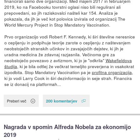
financirali samo dve organizaciji. Med majem 2017 in februarjem
2019, ko na Facebooku tovrstni oglasi niso bili regulirani ali
prepovedani, so jih raziskovalci našteli kar 154. Analiza je
pokazala, da jih je več kot polovica izvirala od organizacij The
World Mercury Project in Stop Mandatory Vaccination.
Prvo organizacijo vodi Robert F. Kennedy, ki širi številne neresnice
o cepljenju in podpihuje teorije zarote o cepljenju z naštevanjem
neobstoječih stranskih učinkov in zavajajočih dejstev, ki jih je
uradna medicina že zdavnaj razjasnila. Večinoma gre za
neobstoječo povezavo z avtizmom, ki jo je "odkrila"
Wakefieldova
študija
, ki je bila odtlej že večkrat temeljito preverjena in vsakokrat
izpodbita. Stop Mandatory Vaccination pa je
profitna organizacija
,
ki jo vodi Larry Cook in širi dezinformacijo in seje strah. Financira
se iz donacij na platformah...
200 komentarjev
Preberi več
Nagrada v spomin Alfreda Nobela za ekonomijo
2019