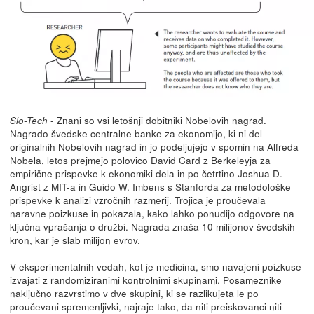
- Znani so vsi letošnji dobitniki Nobelovih nagrad.
Slo-Tech
Nagrado švedske centralne banke za ekonomijo, ki ni del
originalnih Nobelovih nagrad in jo podeljujejo v spomin na Alfreda
Nobela, letos
prejmejo
polovico David Card z Berkeleyja za
empirične prispevke k ekonomiki dela in po četrtino Joshua D.
Angrist z MIT-a in Guido W. Imbens s Stanforda za metodološke
prispevke k analizi vzročnih razmerij. Trojica je proučevala
naravne poizkuse in pokazala, kako lahko ponudijo odgovore na
ključna vprašanja o družbi. Nagrada znaša 10 milijonov švedskih
kron, kar je slab milijon evrov.
V eksperimentalnih vedah, kot je medicina, smo navajeni poizkuse
izvajati z randomiziranimi kontrolnimi skupinami. Posameznike
naključno razvrstimo v dve skupini, ki se razlikujeta le po
proučevani spremenljivki, najraje tako, da niti preiskovanci niti