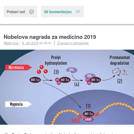
26 komentarjev
Preberi več
Nobelova nagrada za medicino 2019
Matej Huš
::
8. okt 2019
ob 05:41
Znanost in tehnologija