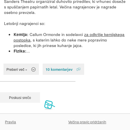
Sanders Theatru organiziral duhovito prireditev, ki vrhunec doseže
s spuščanjem papirnatih letal. Večina nagrajencev je nagrade
osebno prevzela.
Letošnji nagrajenci so:
Callum Ormonde in sodelavci
za odkritje kemijskega
Kemija:
postopka
, s katerim lahko do neke mere popravimo
posledice, ki jih prinese kuhanje jajca.
...
Fizika:
10 komentarjev
Preberi več »
Pravila
Večina pravic pridržanih