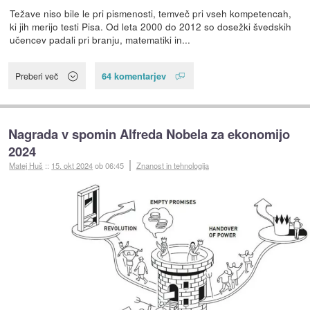
Težave niso bile le pri pismenosti, temveč pri vseh kompetencah,
ki jih merijo testi Pisa. Od leta 2000 do 2012 so dosežki švedskih
učencev padali pri branju, matematiki in...
64 komentarjev
Preberi več
Nagrada v spomin Alfreda Nobela za ekonomijo
2024
Matej Huš
::
15. okt 2024
ob 06:45
Znanost in tehnologija