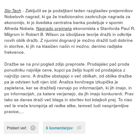
- Zaključil se je podaljšani teden razglasitev prejemnikov
Slo-Tech
Nobelovih nagrad, ki ga že tradicionalno zaokrožuje nagrada za
ekonomijo, ki jo švedska centralna banka podeljuje v spomin
Alfreda Nobela.
Nagrado prejmeta
ekonomista s Stanforda Paul R.
Milgrom in Robert B. Wilson za izboljšave teorije dražb in odkritje
novih oblik dražb. Z njunimi dognanji je možno dražiti tudi dobrine
in storitve, ki jih na klasičen način ni možno, denimo radijske
frekvence.
Dražbe se na prvi pogled zdijo preproste. Prodajalec pač proda
ponudniku najvišje cene, kupci pa želijo kupiti od prodajalca z
najnižjo ceno. A dražbe obstajajo v več oblikah, od oblike dražbe
pa je odvisen tudi njen izid. Analiza končnega izkupička je
zapletena, ker se dražitelji ravnajo po informacijah, ki jih imajo, in
po informacijah, za katere verjamejo, da jih imajo konkurenti. Prav
tako se danes draži več blaga in storitev kot kdajkoli prej. To niso
več le vreče krompirja ali redke slike, temveč tudi neoprijemljive
pravice,...
6 komentarjev
Preberi več