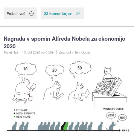
22 komentarjev
Preberi več
Nagrada v spomin Alfreda Nobela za ekonomijo
2020
Matej Huš
::
13. okt 2020
ob 01:09
Znanost in tehnologija