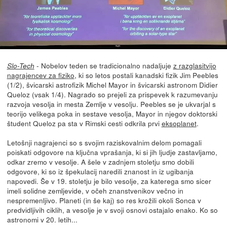
- Nobelov teden se tradicionalno nadaljuje
z razglasitvijo
Slo-Tech
nagrajencev za fiziko
, ki so letos postali kanadski fizik Jim Peebles
(1/2), švicarski astrofizik Michel Mayor in švicarski astronom Didier
Queloz (vsak 1/4). Nagrado so prejeli za prispevek k razumevanju
razvoja vesolja in mesta Zemlje v vesolju. Peebles se je ukvarjal s
teorijo velikega poka in sestave vesolja, Mayor in njegov doktorski
študent Queloz pa sta v Rimski cesti odkrila prvi
eksoplanet
.
Letošnji nagrajenci so s svojim raziskovalnim delom pomagali
poiskati odgovore na ključna vprašanja, ki si jih ljudje zastavljamo,
odkar zremo v vesolje. A šele v zadnjem stoletju smo dobili
odgovore, ki so iz špekulacij naredili znanost in iz ugibanja
napovedi. Še v 19. stoletju je bilo vesolje, za katerega smo sicer
imeli solidne zemljevide, v očeh znanstvenikov večno in
nespremenljivo. Planeti (in še kaj) so res krožili okoli Sonca v
predvidljivih ciklih, a vesolje je v svoji osnovi ostajalo enako. Ko so
astronomi v 20. letih...