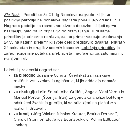
- Podelili so že 31. Ig Nobelove nagrade, ki jih kot
Slo-Tech
pozitivno parodijo na Nobelove nagrade podeljujejo od leta 1991.
Nagrade podelijo za resne znanstvene dosežke, ki ljudi sprva
nasmejijo, nato pa jih pripravijo do razmišljanja. Tudi sama
prireditev je primerno norčava, saj na primer vsebuje predavanja
24/7, na katerih prejemniki svoje delo predstavijo dvakrat: enkrat v
24 sekundah in drugič v sedmih besedah.
Letošnja prireditev
je
zaradi epidemije potekala prek spleta, nagrajenci pa zato niso nič
manj zanimivi.
Letošnji prejemniki nagrad so:
Susanne Schötz (Švedska) za raziskave
za biologijo
različnih vrst zvokov in oglašanja, ki jih oddajajo domače
mačke;
Leila Satari, Alba Guillén, Àngela Vidal-Verdú in
za ekologijo
Manuel Porcar (Španija, Iran) za genetsko analizo bakterij v
odsluženi žvečilnih gumijih, ki so prilepljeni na pločnike v
različnih državah;
Jörg Wicker, Nicolas Krauter, Bettina Derstroff,
za kemijo
Christof Stönner, Efstratios Bourtsoukidis, Achim Edtbauer,
Jochen...