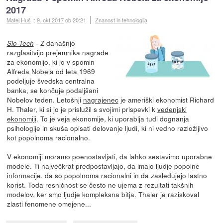
2017
Matej Huš
::
9. okt 2017
ob 20:21
Znanost in tehnologija
- Z današnjo
Slo-Tech
razglasitvijo prejemnika nagrade
za ekonomijo, ki jo v spomin
Alfreda Nobela od leta 1969
podeljuje švedska centralna
banka, se končuje podaljšani
Nobelov teden. Letošnji
nagrajenec
je ameriški ekonomist Richard
H. Thaler, ki si jo je prislužil s svojimi prispevki k
vedenjski
ekonomiji
. To je veja ekonomije, ki uporablja tudi dognanja
psihologije in skuša opisati delovanje ljudi, ki ni vedno razložljivo
kot popolnoma racionalno.
V ekonomiji moramo poenostavljati, da lahko sestavimo uporabne
modele. Ti največkrat predpostavljajo, da imajo ljudje popolne
informacije, da so popolnoma racionalni in da zasledujejo lastno
korist. Toda resničnost se često ne ujema z rezultati takšnih
modelov, ker smo ljudje kompleksna bitja. Thaler je raziskoval
zlasti fenomene omejene...