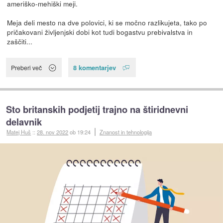
ameriško-mehiški meji.
Meja deli mesto na dve polovici, ki se močno razlikujeta, tako po
pričakovani življenjski dobi kot tudi bogastvu prebivalstva in
zaščiti...
8 komentarjev
Preberi več
Sto britanskih podjetij trajno na štiridnevni
delavnik
Matej Huš
::
28. nov 2022
ob 19:24
Znanost in tehnologija