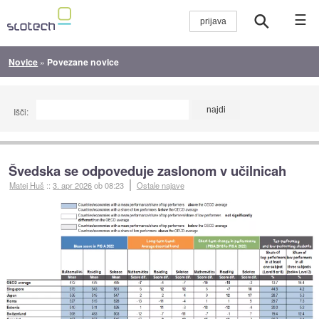
☰
Novice
»
Povezane novice
Išči:
Švedska se odpoveduje zaslonom v učilnicah
Matej Huš
::
3. apr 2026
ob 08:23
Ostale najave