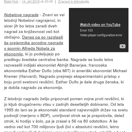
Matej Huš
::
14. okt 2019
ob 20:49
Znanost in tehnologija
- Znani so vsi
Nobelove nagrade
letošnji Nobelovi nagrajenci, in
sicer jih bo letos zaradi dveh
nagrad za književnost več kot
običajno.
Danes pa so razglasili
še prejemnike sorodne nagrade
v spomin Alfreda Nobela za
ekonomijo
, ki jo podeljujejo po
predlogu švedske centralne banke. Nagrade se bodo letos
razveselili indijski ekonomist Abhijit Banerjee, francoska
ekonomistka Esther Duflo (oba MIT) in ameriški ekonomist Michael
Kremer (Harvard). Nagrado prejmejo eksperimentalni pristop v
boju proti svetovni revščini. Esther Duflo je šele druga ženska, ki
je dobila nagrado za ekonomijo.
Z letošnjo nagrado želijo pripoznati pomen vojne proti revščini, ki
jo kljub drugačnemu vtisu v zadnjih desetletjih dobivamo. Od leta
1995 do lani se je ekonomski standard najrevnejših držav na svetu
podvojil (merjeno v BDP), umrljivost otrok se je prepolovila, delež
otrok, ki hodijo v šolo, pa je zrasel s 56 na 80 odstotkov. A še
vedno več kot 700 milijonov ljudi živi v absolutni revščini, letno