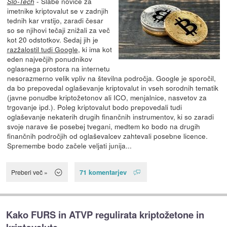
- Slabe novice za
Slo-Tech
imetnike kriptovalut se v zadnjih
tednih kar vrstijo, zaradi česar
so se njihovi tečaji znižali za več
kot 20 odstotkov. Sedaj jih je
razžalostil tudi Google
, ki ima kot
eden največjih ponudnikov
oglasnega prostora na internetu
nesorazmerno velik vpliv na številna področja. Google je sporočil,
da bo prepovedal oglaševanje kriptovalut in vseh sorodnih tematik
(javne ponudbe kriptožetonov ali ICO, menjalnice, nasvetov za
trgovanje ipd.). Poleg kriptovalut bodo prepovedali tudi
oglaševanje nekaterih drugih finančnih instrumentov, ki so zaradi
svoje narave še posebej tvegani, medtem ko bodo na drugih
finančnih področjih od oglaševalcev zahtevali posebne licence.
Spremembe bodo začele veljati junija...
71 komentarjev
Preberi več »
Kako FURS in ATVP regulirata kriptožetone in