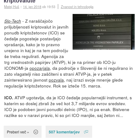
kriptovalute
Matej Huš
::
14. jan 2018
ob 19:53
Znanost in tehnologija
- Z naraščajočo
Slo-Tech
priljubljenosti kriptovalut in javnih
ponudb kriptožetonov (ICO) se
čedalje pogosteje postavljajo
vprašanja, kako je to pravno
urejeno in kaj je na tem področju
še treba regulirati. Agencija za
trg vrednostnih papirjev (ATVP), ki je na primer ob ICO-ju
ICONOMI-ja
opozarjala
, da področje v Sloveniji še ni regulirano in
zato vlagatelji niso zaščiteni s strani ATVP-ja, je v petek
zainteresirano javnost
pozvala
, naj izrazi svoje mnenje glede
regulacije kriptožetonov. Rok se izteče 15. marca.
ATVP ugotavlja, da je ICO čedalje popularnejši instrument, s
ICO.
katerim so doslej zbrali že več kot 3,7 milijarde evrov sredstev.
ICO je podoben javni ponudbi delnic (IPO), ni pa enak. Bistvene
razlike so v naravi pravic, ki so pri ICO manjše, saj žeton ni...
507 komentarjev
Preberi več »