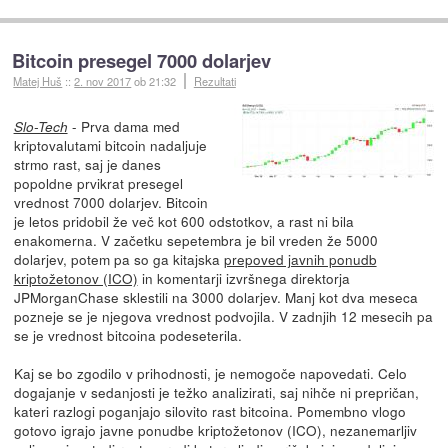
Bitcoin presegel 7000 dolarjev
Matej Huš
::
2. nov 2017
ob 21:32
Rezultati
- Prva dama med
Slo-Tech
kriptovalutami bitcoin nadaljuje
strmo rast, saj je danes
popoldne prvikrat presegel
vrednost 7000 dolarjev. Bitcoin
je letos pridobil že več kot 600 odstotkov, a rast ni bila
enakomerna. V začetku sepetembra je bil vreden že 5000
dolarjev, potem pa so ga kitajska
prepoved javnih ponudb
kriptožetonov (ICO)
in komentarji izvršnega direktorja
JPMorganChase sklestili na 3000 dolarjev. Manj kot dva meseca
pozneje se je njegova vrednost podvojila. V zadnjih 12 mesecih pa
se je vrednost bitcoina podeseterila.
Kaj se bo zgodilo v prihodnosti, je nemogoče napovedati. Celo
dogajanje v sedanjosti je težko analizirati, saj nihče ni prepričan,
kateri razlogi poganjajo silovito rast bitcoina. Pomembno vlogo
gotovo igrajo javne ponudbe kriptožetonov (ICO), nezanemarljiv