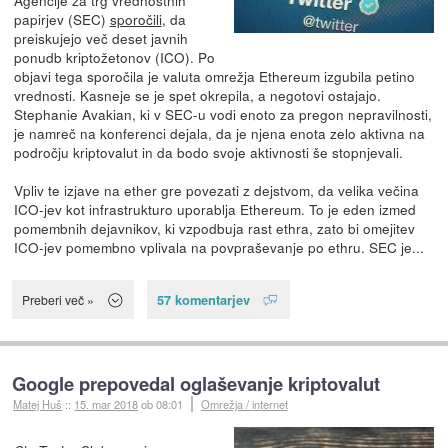
papirjev (SEC)
sporočili
, da
preiskujejo več deset javnih
ponudb kriptožetonov (ICO). Po
objavi tega sporočila je valuta omrežja Ethereum izgubila petino
vrednosti. Kasneje se je spet okrepila, a negotovi ostajajo.
Stephanie Avakian, ki v SEC-u vodi enoto za pregon nepravilnosti,
je namreč na konferenci dejala, da je njena enota zelo aktivna na
področju kriptovalut in da bodo svoje aktivnosti še stopnjevali.
Vpliv te izjave na ether gre povezati z dejstvom, da velika večina
ICO-jev kot infrastrukturo uporablja Ethereum. To je eden izmed
pomembnih dejavnikov, ki vzpodbuja rast ethra, zato bi omejitev
ICO-jev pomembno vplivala na povpraševanje po ethru. SEC je...
57 komentarjev
Preberi več »
Google prepovedal oglaševanje kriptovalut
Matej Huš
::
15. mar 2018
ob 08:01
Omrežja / internet