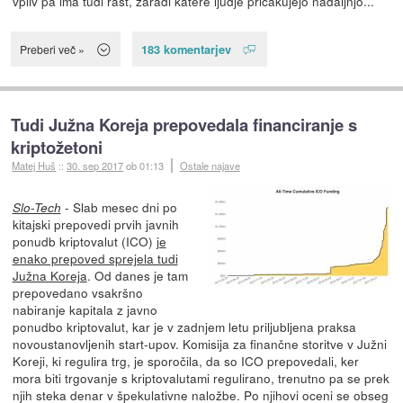
vpliv pa ima tudi rast, zaradi katere ljudje pričakujejo nadaljnjo...
183 komentarjev
Preberi več »
Tudi Južna Koreja prepovedala financiranje s
kriptožetoni
Matej Huš
::
30. sep 2017
ob 01:13
Ostale najave
- Slab mesec dni po
Slo-Tech
kitajski prepovedi prvih javnih
ponudb kriptovalut (ICO)
je
enako prepoved sprejela tudi
Južna Koreja
. Od danes je tam
prepovedano vsakršno
nabiranje kapitala z javno
ponudbo kriptovalut, kar je v zadnjem letu priljubljena praksa
novoustanovljenih start-upov. Komisija za finančne storitve v Južni
Koreji, ki regulira trg, je sporočila, da so ICO prepovedali, ker
mora biti trgovanje s kriptovalutami regulirano, trenutno pa se prek
njih steka denar v špekulativne naložbe. Po njihovi oceni se obseg