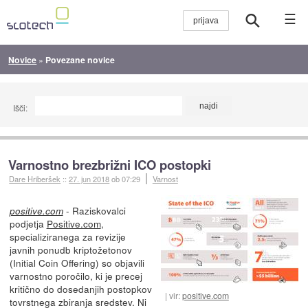
☰
Novice
»
Povezane novice
Išči:
Varnostno brezbrižni ICO postopki
Dare Hriberšek
::
27. jun 2018
ob 07:29
Varnost
- Raziskovalci
positive.com
podjetja
Positive.com
,
specializiranega za revizije
javnih ponudb kriptožetonov
(Initial Coin Offering) so objavili
varnostno poročilo, ki je precej
kritično do dosedanjih postopkov
vir:
positive.com
tovrstnega zbiranja sredstev. Ni