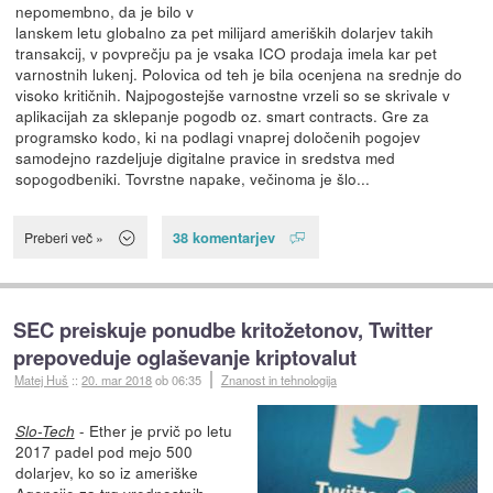
nepomembno, da je bilo v
lanskem letu globalno za pet milijard ameriških dolarjev takih
transakcij, v povprečju pa je vsaka ICO prodaja imela kar pet
varnostnih lukenj. Polovica od teh je bila ocenjena na srednje do
visoko kritičnih. Najpogostejše varnostne vrzeli so se skrivale v
aplikacijah za sklepanje pogodb oz. smart contracts. Gre za
programsko kodo, ki na podlagi vnaprej določenih pogojev
samodejno razdeljuje digitalne pravice in sredstva med
sopogodbeniki. Tovrstne napake, večinoma je šlo...
38 komentarjev
Preberi več »
SEC preiskuje ponudbe kritožetonov, Twitter
prepoveduje oglaševanje kriptovalut
Matej Huš
::
20. mar 2018
ob 06:35
Znanost in tehnologija
- Ether je prvič po letu
Slo-Tech
2017 padel pod mejo 500
dolarjev, ko so iz ameriške
Agencije za trg vrednostnih